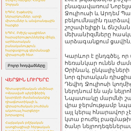
տրվող հարցեր. Հեղինե
Չոլոյան
բնագավառում Նոբելյ
Ջուլիուսի և Արդեմ 
ԵՊԲՀ. Էսթետիկ
ներարկումներ. արդի
բեկումնային դարձա
միտումներ և անվտանգային
հարցեր
շոշափելիքի և ճնշմա
մեխանիզմները հասկա
ԵՊԲՀ. Բժիշկ-պացիենտ
հարաբերություններից մինչև
արձագանքում ցավին,
արհեստական
բանականություն.
հարցազրույց գերմանացի
Կարևոր է ընդգծել, որ
վիրաբույժի հետ
հեռանկար ունեն ժա
Բոլոր հոդվածները
Օրինակ, ընկալիչներ
նոր գիտական դիսցիպ
ՎԵՐՋԻՆ ԼՈՒՐԵՐԸ
Դեվիդ Ջուլիոսի կողմ
Գիտագործնական սեմինար
ներդնում են այն նեյր
«Վնասված պերիֆերիկ
Նպատակը մարմնի շա
նյարդերի ժամանակակից
դիագնոստիկայի և
վրա ջերմությամբ նպ
վիրաբուժական բուժման
այլ կերպ հնարավոր չ
ակտուալ հարցերը»
խորագրով
կտա բուժել բազմաթի
Հայկական բժշկական
ծանր նեյրոդեգեներատ
ասոցիացիայի հերթական