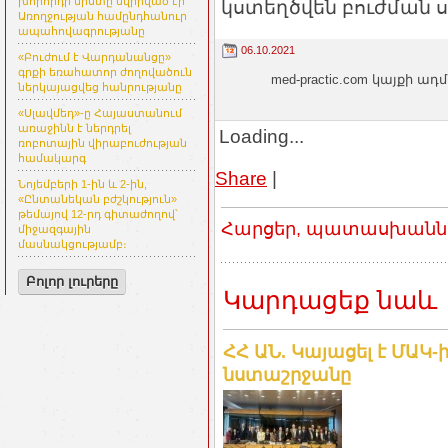
խորհրդի նիստը նվիրված էր
կստեղծվեն բուժման ս
Առողջության համընդհանուր
ապահովագրությանը
06.10.2021
«Բուժում է Վարդանանցը»
գրքի եռահատոր ժողովածուն
med-practic.com կայքի
ներկայացվեց հանրությանը
«Սլավմեդ»-ը Հայաստանում
առաջինն է ներդրել
Loading...
ռոբոտային վիրաբուժության
համակարգ
Share
|
Նոյեմբերի 1-ին և 2-ին,
«Ընտանեկան բժշկություն»
թեմայով 12-րդ գիտաժողով՝
Հարցեր, պատասխաններ
միջազգային
մասնակցությամբ։
Բոլոր լուրերը
Կարդացեք նաև
ՀՀ ԱՆ. Կայացել է ՄԱԿ-
նստաշրջանը