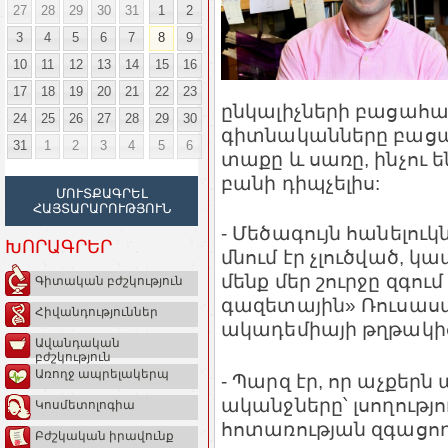
27
28
29
30
31
1
2
3
4
5
6
7
8
9
10
11
12
13
14
15
16
17
18
19
20
21
22
23
ընկալիչների բացահա
24
25
26
27
28
29
30
գիտնականները բացատր
31
1
2
3
4
5
6
տաքը և սառը, ինչու ե
բանի դիպչելիս:
ՄՈՒՏՔԱԳՐԵԼ
ՀԱՅՏԱՐԱՐՈՒԹՅՈՒՆ
- Մեծագույն հանելու
ԽՈՐԱԳՐԵՐ
մնում էր չլուծված, կ
մենք մեր շուրջը զգո
Գիտական բժշկություն
գազետային» Ռուսաստ
Հիվանդություններ
ակադեմիայի թղթակից
Ավանդական
բժշկություն
Առողջ ապրելակերպ
- Պարզ էր, որ աչքերն
ականջները՝ լսողությո
Կոսմետոլոգիա
հոտառության զգացողո
Բժշկական իրավունք