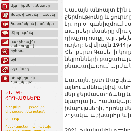
Ալգորիթմեր, թեստեր
Սակայն անհայտ էին մ
Թվեր, փաստեր, դեպքեր
ջերմությունը և ցուրտ
էր, որ օրգանիզմում կ
Պատմական խրոնիկա
տարբեր մասերը միացն
Աֆորիզմներ
դիպչող ոտքը այդ թել
Կարիերային
ուղեղ։ Եվ միայն 194
սանդուղքով
Հերբերտ Գասերի կո
Երեխա
նեյրոնների բացահայտ
Կին
բնագավառում արժան
Տղամարդ
Ռեյթինգային
Սակայն, ըստ Մացկեպլ
համակարգ
այնուամենայնիվ, անհ
ՎԵՐՋԻՆ
մեր ջերմաստիճանը 
ՀՈԴՎԱԾՆԵՐԸ
նյարդային համակարգ
իմպուլսների, որոնք մ
Ի հիշատակ պրոֆեսոր
Արտավազդ Սահակյանի
շրջակա աշխարհը և ի
Ամանոր
Դենսիտոմետրիա. հաճախ
2021 թվականին բժշկո