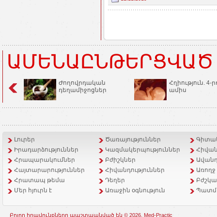
ԱՄԵՆԱԸՆԹԵՐՑՎԱԾ
Ժողովրդական
Հղիություն. 4-ր
դեղամիջոցներ
ամիս
Լուրեր
Ծառայություններ
Գիտակ
Իրադարձություններ
Կազմակերպություններ
Հիվան
Հրապարակումներ
Բժիշկներ
Ավանդ
Հայտարարություններ
Հիվանդություններ
Առողջ
Հրատապ թեմա
Դեղեր
Բժշկա
Մեր հյուրն է
Առաջին օգնություն
Պատմ
Բոլոր իրավունքները պաշտպանված են © 2026, Med-Practic