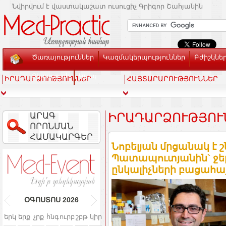
Նվիրվում է վաստակաշատ ուսուցիչ Գրիգոր Շահյանին
Ծառայություններ
Կազմակերպություններ
Բժիշկնե
Տեսասրահ
Կապ
ԻՐԱԴԱՐՁՈՒԹՅՈՒՆՆԵՐ
ՀԱՅՏԱՐԱՐՈՒԹՅՈՒՆՆԵՐ
ԱՐԱԳ
ԻՐԱԴԱՐՁՈՒԹՅՈՒ
ՈՐՈՆՄԱՆ
ՀԱՄԱԿԱՐԳԵՐ
Նոբելյան մրցանակ է շ
Պատապուտյանին` ջե
ընկալիչների բացահ
ՕԳՈՍՏՈՍ
2026
երկ
երք
չրք
հնգ
ուրբ
շբթ
կիր