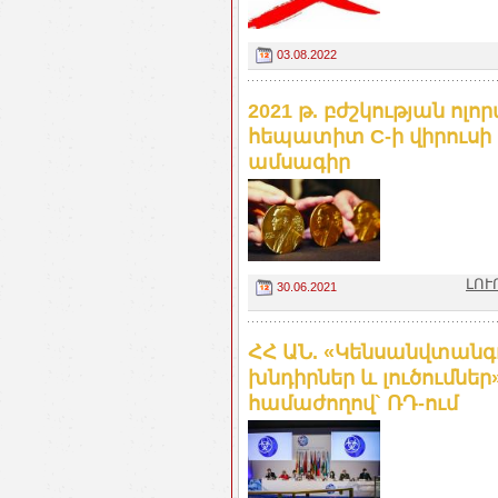
03.08.2022
2021 թ. բժշկության ոլո
հեպատիտ C-ի վիրուսի
ամսագիր
ԼՈՒ
30.06.2021
ՀՀ ԱՆ. «Կենսանվտանգո
խնդիրներ և լուծումնե
համաժողով` ՌԴ-ում