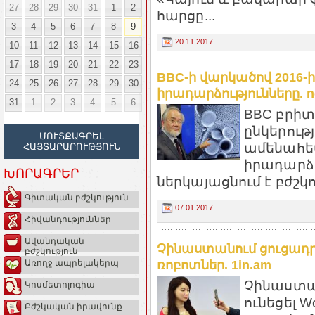
27
28
29
30
31
1
2
հարցը...
3
4
5
6
7
8
9
20.11.2017
10
11
12
13
14
15
16
17
18
19
20
21
22
23
BBC-ի վարկածով 2016-
24
25
26
27
28
29
30
իրադարձությունները. n
31
1
2
3
4
5
6
BBC բրի
ընկերությ
ՄՈՒՏՔԱԳՐԵԼ
ամենահե
ՀԱՅՏԱՐԱՐՈՒԹՅՈՒՆ
իրադարձու
ԽՈՐԱԳՐԵՐ
ներկայացնում է բժշկ
Գիտական բժշկություն
07.01.2017
Հիվանդություններ
Ավանդական
Չինաստանում ցուցադրե
բժշկություն
ռոբոտներ. 1in.am
Առողջ ապրելակերպ
Չինաստա
Կոսմետոլոգիա
ունեցել Wo
Բժշկական իրավունք