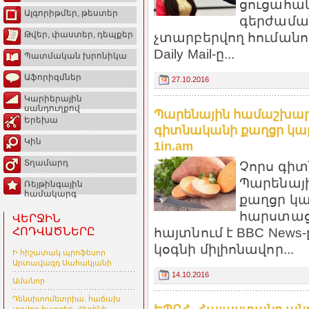
ցուցահան
Ալգորիթմեր, թեստեր
գերժամա
չտարբերվող հումանոի
Թվեր, փաստեր, դեպքեր
Daily Mail-ը...
Պատմական խրոնիկա
Աֆորիզմներ
27.10.2016
Կարիերային
սանդուղքով
Պարենային համաշխարհա
Երեխա
գիտնականի քաղցր կա
Կին
1in.am
Տղամարդ
Չորս գիտ
Պարենայ
Ռեյթինգային
համակարգ
քաղցր կա
հարստացն
ՎԵՐՋԻՆ
հայտնում է BBC News
ՀՈԴՎԱԾՆԵՐԸ
կօգնի միլիոնավոր...
Ի հիշատակ պրոֆեսոր
Արտավազդ Սահակյանի
14.10.2016
Ամանոր
Դենսիտոմետրիա. հաճախ