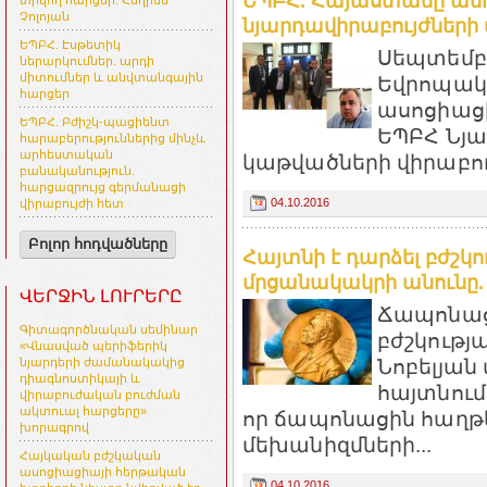
ԵՊԲՀ. Հայաստանը ան
տրվող հարցեր. Հեղինե
Չոլոյան
նյարդավիրաբույժների
ԵՊԲՀ. Էսթետիկ
Սեպտեմբե
ներարկումներ. արդի
միտումներ և անվտանգային
Եվրոպակ
հարցեր
ասոցիացի
ԵՊԲՀ. Բժիշկ-պացիենտ
ԵՊԲՀ Նյա
հարաբերություններից մինչև
արհեստական
կաթվածների վիրաբո
բանականություն.
հարցազրույց գերմանացի
04.10.2016
վիրաբույժի հետ
Բոլոր հոդվածները
Հայտնի է դարձել բժշկո
մրցանակակրի անունը. t
ՎԵՐՋԻՆ ԼՈՒՐԵՐԸ
Ճապոնացի
Գիտագործնական սեմինար
բժշկությ
«Վնասված պերիֆերիկ
Նոբելյան
նյարդերի ժամանակակից
դիագնոստիկայի և
հայտնում 
վիրաբուժական բուժման
ակտուալ հարցերը»
որ ճապոնացին հաղթ
խորագրով
մեխանիզմների...
Հայկական բժշկական
ասոցիացիայի հերթական
04.10.2016