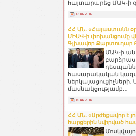
հայտարարեց ՄԱԿ-ի գ
13.06.2016
ՀՀ ԱՆ. «Հայաստանն օր
ՄԻԱՎ-ի փոխանցումը վե
Գլխավոր Քարտուղար Բ
ՄԱԿ-ի ան
բարձրաս
դեսպաննե
հասարակական կազմա
ներկայացուցիչների,
մասնակցությամբ...
10.06.2016
ՀՀ ԱՆ. «Արժեքավոր է յ
հարցերին նվիրված հա
Մոսկվայո