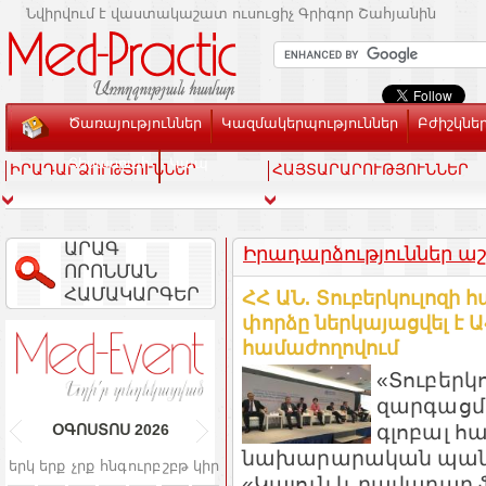
Նվիրվում է վաստակաշատ ուսուցիչ Գրիգոր Շահյանին
Ծառայություններ
Կազմակերպություններ
Բժիշկնե
Տեսասրահ
Կապ
ԻՐԱԴԱՐՁՈՒԹՅՈՒՆՆԵՐ
ՀԱՅՏԱՐԱՐՈՒԹՅՈՒՆՆԵՐ
ԱՐԱԳ
Իրադարձություններ ա
ՈՐՈՆՄԱՆ
ՀԱՄԱԿԱՐԳԵՐ
ՀՀ ԱՆ. Տուբերկուլոզի 
փորձը ներկայացվել է
համաժողովում
«Տուբերկո
զարգացմ
գլոբալ հ
ՕԳՈՍՏՈՍ
2026
նախարարական պանել
երկ
երք
չրք
հնգ
ուրբ
շբթ
կիր
«Կայուն և բավարար