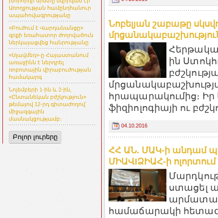
խորհրդի նիստը նվիրված էր
Առողջության համընդհանուր
ապահովագրությանը
Նոբելյան շաբաթը սկսվո
«Բուժում է Վարդանանցը»
մրցանակաբաշխություն
գրքի եռահատոր ժողովածուն
ներկայացվեց հանրությանը
Հերթական
«Սլավմեդ»-ը Հայաստանում
ին Ստոկհո
առաջինն է ներդրել
ռոբոտային վիրաբուժության
բժշկությ
համակարգ
մրցանակաբաշխությ
Նոյեմբերի 1-ին և 2-ին,
հրապարակումից։ Իր 
«Ընտանեկան բժշկություն»
թեմայով 12-րդ գիտաժողով՝
ֆիզիոլոգիայի ու բժշկո
միջազգային
մասնակցությամբ։
04.10.2016
Բոլոր լուրերը
ՀՀ ԱՆ. ՄԱԿ-ի անդամ պ
ՄԻԱՎIՁԻԱՀ-ի ոլորտու
Մարդկութ
ստացել 
արմատապ
համաճարակի հետագիծը