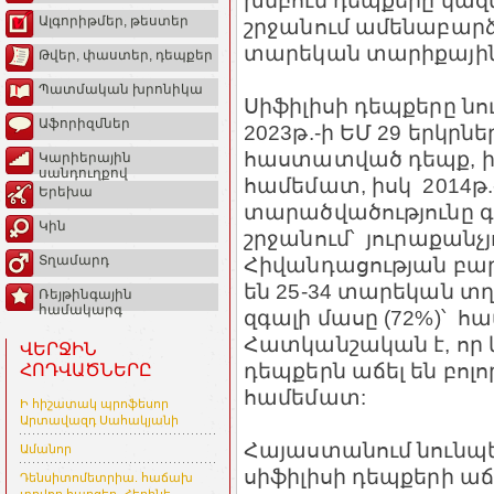
խմբում դեպքերը կազ
Ալգորիթմեր, թեստեր
շրջանում ամենաբարձր
տարեկան տարիքային
Թվեր, փաստեր, դեպքեր
Պատմական խրոնիկա
Սիֆիլիսի դեպքերը նու
Աֆորիզմներ
2023թ.-ի ԵՄ 29 երկրնե
հաստատված դեպք, ինչ
Կարիերային
սանդուղքով
համեմատ, իսկ 2014թ.
Երեխա
տարածվածությունը գ
Կին
շրջանում՝ յուրաքանչ
Հիվանդացության բար
Տղամարդ
են 25-34 տարեկան տ
Ռեյթինգային
համակարգ
զգալի մասը (72%)՝ հ
Հատկանշական է, որ 
ՎԵՐՋԻՆ
դեպքերն աճել են բոլո
ՀՈԴՎԱԾՆԵՐԸ
համեմատ:
Ի հիշատակ պրոֆեսոր
Արտավազդ Սահակյանի
Հայաստանում նունպե
Ամանոր
սիֆիլիսի դեպքերի աճ
Դենսիտոմետրիա. հաճախ