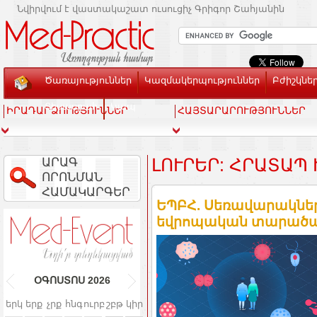
Նվիրվում է վաստակաշատ ուսուցիչ Գրիգոր Շահյանին
Ծառայություններ
Կազմակերպություններ
Բժիշկնե
Տեսասրահ
Կապ
ԻՐԱԴԱՐՁՈՒԹՅՈՒՆՆԵՐ
ՀԱՅՏԱՐԱՐՈՒԹՅՈՒՆՆԵՐ
ԱՐԱԳ
ԼՈՒՐԵՐ: ՀՐԱՏԱՊ
ՈՐՈՆՄԱՆ
ՀԱՄԱԿԱՐԳԵՐ
ԵՊԲՀ. Սեռավարակնե
եվրոպական տարածա
ՕԳՈՍՏՈՍ
2026
երկ
երք
չրք
հնգ
ուրբ
շբթ
կիր