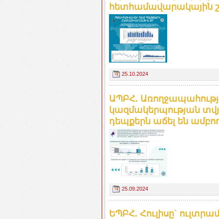
հետհամավարակային շ
25.10.2024
ԱՊԲՀ. Առողջապահութ
կազմակերպության տվյ
դեպքերն աճել են ամբո
25.09.2024
ԵՊԲՀ. Հուլիսը` ուլտր