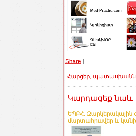
Med-Practic.com
Կլինիցիստ
ԳԼԽԱՎՈՐ
ԷՋ
Share
|
Հարցեր, պատասխաններ
Կարդացեք նաև
ԵՊԲՀ. Զարկերակային 
մարտահրավեր և կանխ