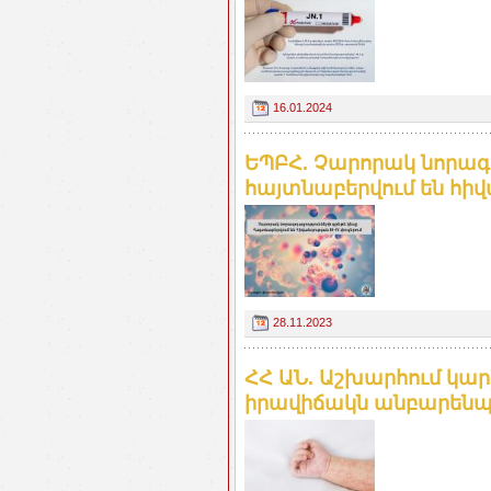
16.01.2024
ԵՊԲՀ. Չարորակ նորագո
հայտնաբերվում են հիվան
28.11.2023
ՀՀ ԱՆ. Աշխարհում կա
իրավիճակն անբարեն