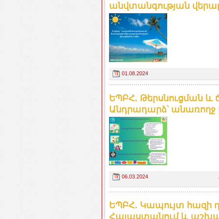
անվտանգության վերաբ
01.08.2024
ԵՊԲՀ. Թերսնուցման և
Անդրադարձ՝ անառողջ
06.03.2024
ԵՊԲՀ. Կապույտ հազի դ
Հայաստանում և աշխա