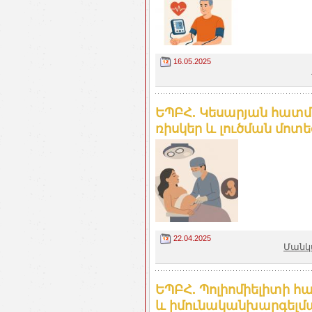
16.05.2025
ԵՊԲՀ. Կեսարյան հատմ
ռիսկեր և լուծման մոտե
22.04.2025
Մանկ
ԵՊԲՀ. Պոլիոմիելիտի 
և իմունականխարգելմա