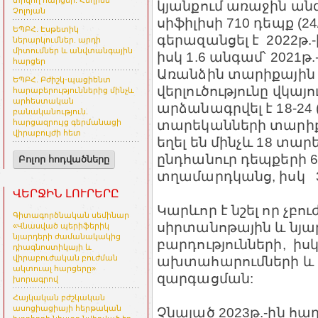
տրվող հարցեր. Հեղինե
կյանքում առաջին ան
Չոլոյան
սիֆիլիսի 710 դեպք (24
ԵՊԲՀ. Էսթետիկ
գերազանցել է 2022թ.-ի
ներարկումներ. արդի
միտումներ և անվտանգային
իսկ 1.6 անգամ՝ 2021թ.-
հարցեր
Առանձին տարիքային
ԵՊԲՀ. Բժիշկ-պացիենտ
վերլուծությունը վկայ
հարաբերություններից մինչև
արհեստական
արձանագրվել է 18-24 (6
բանականություն.
տարեկանների տարիքա
հարցազրույց գերմանացի
վիրաբույժի հետ
եղել են մինչև 18 տարե
ընդհանուր դեպքերի 
Բոլոր հոդվածները
տղամարդկանց, իսկ 3
ՎԵՐՋԻՆ ԼՈՒՐԵՐԸ
Կարևոր է նշել որ չբո
Գիտագործնական սեմինար
սիրտանոթային և նյ
«Վնասված պերիֆերիկ
նյարդերի ժամանակակից
բարդությունների, իս
դիագնոստիկայի և
ախտահարումների և ծ
վիրաբուժական բուժման
ակտուալ հարցերը»
զարգացման:
խորագրով
Հայկական բժշկական
ասոցիացիայի հերթական
Չնայած 2023թ.-ին հա