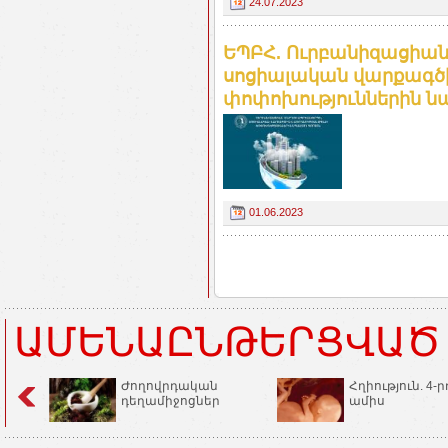
24.07.2023
ԵՊԲՀ. Ուրբանիզացիան
սոցիալական վարքագծի
փոփոխություններին ն
01.06.2023
ԱՄԵՆԱԸՆԹԵՐՑՎԱԾ
Ժողովրդական
Հղիություն. 4-ր
դեղամիջոցներ
ամիս