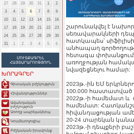
27
28
29
30
31
1
2
3
4
5
6
7
8
9
10
11
12
13
14
15
16
շարունակվել է նախո
17
18
19
20
21
22
23
սեռավարակների դեպք
24
25
26
27
28
29
30
հատկապես՝ սիֆիլիսի 
31
1
2
3
4
5
6
անհապաղ գործողությ
հետագա փոխանցումը
ՄՈՒՏՔԱԳՐԵԼ
առողջության համակ
ՀԱՅՏԱՐԱՐՈՒԹՅՈՒՆ
նվազեցնելու համար:
ԽՈՐԱԳՐԵՐ
2023թ.-ին ԵՄ երկրներ
Գիտական բժշկություն
100.000 հաստատված դ
Հիվանդություններ
2022թ.-ի համեմատ և ա
Ավանդական
համեմատ: Հատկանշակ
բժշկություն
հիվանդացության ամե
Առողջ ապրելակերպ
20-24 տարեկան կանան
Կոսմետոլոգիա
2023թ.-ի դեպքերի բ
Բժշկական իրավունք