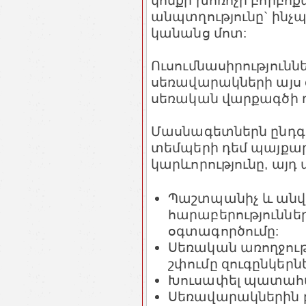
կոնքի խոռոչի բորբոք
անպտղությունը` ինչ
կանանց մոտ:
Ուսումնասիրություննե
սեռավարակների այս 
սեռական վարքագծի ռ
Մասնագետներն ընդգ
տեմպերի դեմ պայքար
կարևորությունը, այդ
Պաշտպանիչ և ան
հարաբերությունն
օգտագործումը:
Սեռական առողջութ
շփումը զուգընկերն
Խուսափել պատահա
Սեռավարակներին բ