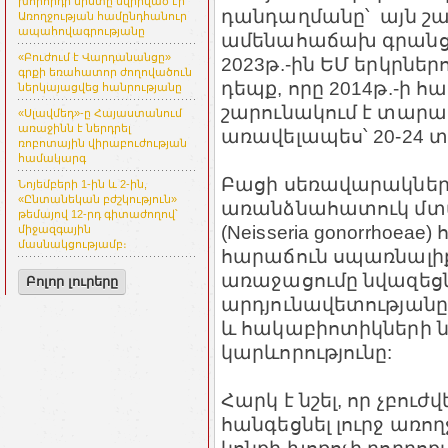
խորհրդի նիստը նվիրված էր
դանդաղմանը՝ այն շար
Առողջության համընդհանուր
ապահովագրությանը
ամենահաճախ գրանցվ
«Բուժում է Վարդանանցը»
2023թ.-ին ԵՄ երկրներո
գրքի եռահատոր ժողովածուն
դեպք, որը 2014թ.-ի հ
ներկայացվեց հանրությանը
շարունակում է տարա
«Սլավմեդ»-ը Հայաստանում
առաջինն է ներդրել
առավելապես՝ 20-24 
ռոբոտային վիրաբուժության
համակարգ
Բացի սեռավարակներ
Նոյեմբերի 1-ին և 2-ին,
«Ընտանեկան բժշկություն»
առանձնահատուկ մտահ
թեմայով 12-րդ գիտաժողով՝
(Neisseria gonorrhoea
միջազգային
մասնակցությամբ։
հարաճուն սպառնալիք
առաջացումը նվազեցնո
Բոլոր լուրերը
արդյունավետությանը,
և հակաբիոտիկների
կարևորությունը:
Հարկ է նշել, որ չբուժ
հանգեցնել լուրջ առո