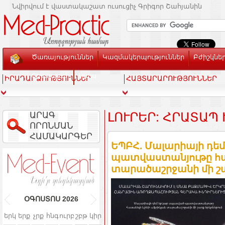
Նվիրվում է վաստակաշատ ուսուցիչ Գրիգոր Շահյանին
Ծառայություններ
Կազմակերպություններ
Բժիշկնե
Տեսասրահ
Կապ
ԻՐԱԴԱՐՁՈՒԹՅՈՒՆՆԵՐ
ՀԱՅՏԱՐԱՐՈՒԹՅՈՒՆՆԵՐ
ԱՐԱԳ
ԼՈՒՐԵՐ: ՀՐԱՏԱՊ
ՈՐՈՆՄԱՆ
ՀԱՄԱԿԱՐԳԵՐ
ԵՊԲՀ. Մալարիայի դե
պատվաստանյութը հաս
տարածաշրջանի մի շա
ՕԳՈՍՏՈՍ
2026
երկ
երք
չրք
հնգ
ուրբ
շբթ
կիր