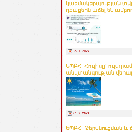
կազմակերպության տվյ
դեպքերն աճել են ամբո
25.09.2024
ԵՊԲՀ. Հուլիսը` ուլտր
անվտանգության վերաբ
01.08.2024
ԵՊԲՀ. Թերսնուցման և