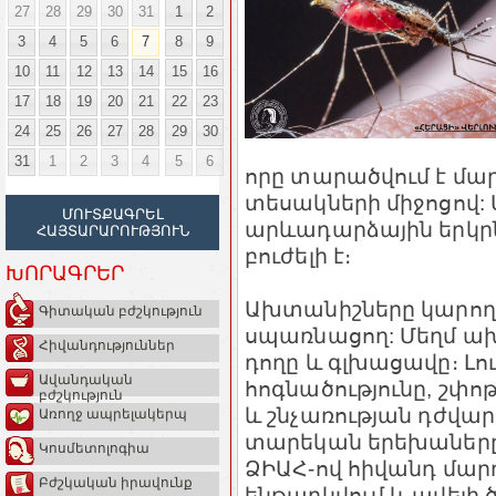
27
28
29
30
31
1
2
3
4
5
6
7
8
9
10
11
12
13
14
15
16
17
18
19
20
21
22
23
24
25
26
27
28
29
30
31
1
2
3
4
5
6
որը տարածվում է մար
տեսակների միջոցով: 
ՄՈՒՏՔԱԳՐԵԼ
արևադարձային երկրնե
ՀԱՅՏԱՐԱՐՈՒԹՅՈՒՆ
բուժելի է։
ԽՈՐԱԳՐԵՐ
Ախտանիշները կարող ե
Գիտական բժշկություն
սպառնացող: Մեղմ ախ
Հիվանդություններ
դողը և գլխացավը։ Լ
Ավանդական
հոգնածությունը, շփո
բժշկություն
և շնչառության դժվարո
Առողջ ապրելակերպ
տարեկան երեխաները,
Կոսմետոլոգիա
ՁԻԱՀ-ով հիվանդ մարդ
Բժշկական իրավունք
ենթարկվում և ավելի