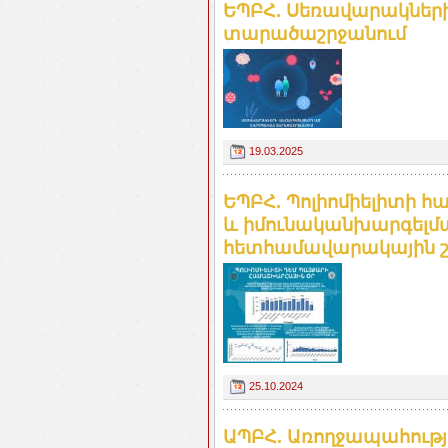
ԵՊԲՀ. Սեռավարակներ
տարածաշրջանում
19.03.2025
ԵՊԲՀ. Պոլիոմիելիտի 
և իմունականխարգելմա
հետհամավարակային շ
25.10.2024
ԱՊԲՀ. Առողջապահութ