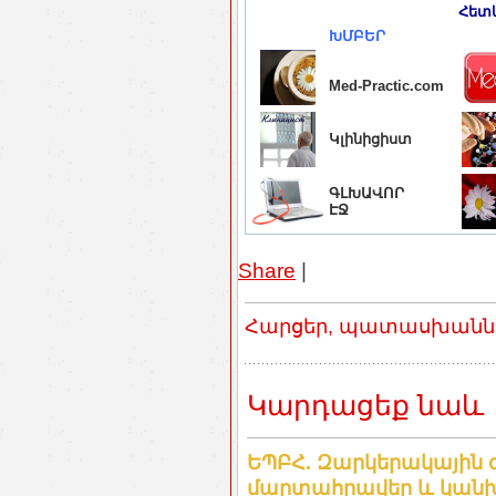
Հետև
ԽՄԲԵՐ
Med-Practic.com
Կլինիցիստ
ԳԼԽԱՎՈՐ
ԷՋ
Share
|
Հարցեր, պատասխաններ
Կարդացեք նաև
ԵՊԲՀ. Զարկերակային 
մարտահրավեր և կանխ