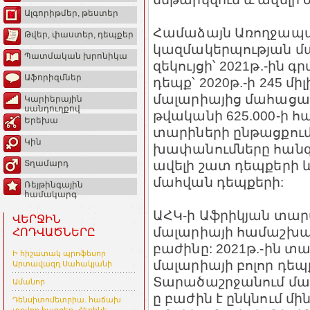
Ալգորիթմեր, թեստեր
Համաձայն Առողջապ
Թվեր, փաստեր, դեպքեր
կազմակերպության մա
Պատմական խրոնիկա
զեկույցի՝ 2021թ.-ին գ
Աֆորիզմներ
դեպք՝ 2020թ.-ի 245 մ
մալարիայից մահացածնե
Կարիերային
սանդուղքով
թվականի 625.000-ի 
Երեխա
տարիների ընթացքում 
Կին
խափանումները հանգեց
ավելի շատ դեպքերի և
Տղամարդ
մահվան դեպքերի:
Ռեյթինգային
համակարգ
ԱՀԿ-ի Աֆրիկյան տար
ՎԵՐՋԻՆ
մալարիայի համաշխա
ՀՈԴՎԱԾՆԵՐԸ
բաժինը: 2021թ.-ին տ
Ի հիշատակ պրոֆեսոր
մալարիայի բոլոր դեպք
Արտավազդ Սահակյանի
Տարածաշրջանում մա
Ամանոր
ը բաժին է ընկնում մ
Դենսիտոմետրիա. հաճախ