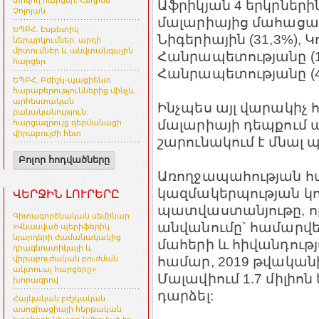
տրվող հարցեր. Հեղինե
Աֆրիկյան 4 երկրների
Չոլոյան
մալարիայից մահացածն
ԵՊԲՀ. Էսթետիկ
Նիգերիային (31,3%),
ներարկումներ. արդի
միտումներ և անվտանգային
Հանրապետությանը (1
հարցեր
Հանրապետությանը (4,1
ԵՊԲՀ. Բժիշկ-պացիենտ
հարաբերություններից մինչև
արհեստական
Ինչպես այլ վարակիչ հ
բանականություն.
մալարիայի դեպքում պ
հարցազրույց գերմանացի
վիրաբույժի հետ
շարունակում է մնալ
Բոլոր հոդվածները
Առողջապահության 
կազմակերպության կ
ՎԵՐՋԻՆ ԼՈՒՐԵՐԸ
պատվաստանյութը, որը
Գիտագործնական սեմինար
անվանումը` համարվե
«Վնասված պերիֆերիկ
նյարդերի ժամանակակից
մահերի և հիվանդութ
դիագնոստիկայի և
համար, 2019 թվականի
վիրաբուժական բուժման
ակտուալ հարցերը»
Մալավիում 1.7 միլիո
խորագրով
դարձել:
Հայկական բժշկական
ասոցիացիայի հերթական