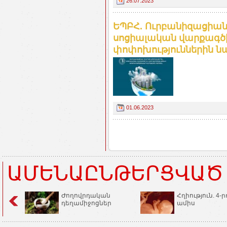
26.07.2023
ԵՊԲՀ. Ուրբանիզացիան
սոցիալական վարքագծի
փոփոխություններին ն
01.06.2023
ԱՄԵՆԱԸՆԹԵՐՑՎԱԾ
Ժողովրդական
Հղիություն. 4-ր
դեղամիջոցներ
ամիս