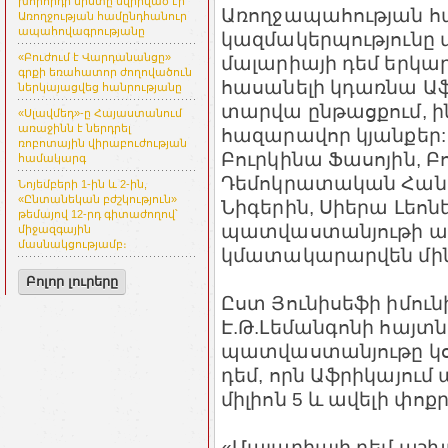
խորհրդի նիստը նվիրված էր
Առողջապահության 
Առողջության համընդհանուր
ապահովագրությանը
կազմակերպությունը վ
«Բուժում է Վարդանանցը»
մալարիայի դեմ երկ
գրքի եռահատոր ժողովածուն
հասանելի կդառնա Աֆ
ներկայացվեց հանրությանը
տարվա ընթացքում, ի
«Սլավմեդ»-ը Հայաստանում
առաջինն է ներդրել
հազարավոր կյանքեր: 
ռոբոտային վիրաբուժության
Բուրկինա Ֆասոյին, Բո
համակարգ
Դեմոկրատական Հանր
Նոյեմբերի 1-ին և 2-ին,
«Ընտանեկան բժշկություն»
Նիգերին, Սիերա Լեոն
թեմայով 12-րդ գիտաժողով՝
պատվաստանյութի ա
միջազգային
մասնակցությամբ։
կմատակարարվեն մին
Բոլոր լուրերը
Ըստ Յունիսեֆի իմու
Է.Թ.Լեմանգոնի հայտն
պատվաստանյութը կօգ
դեմ, որն Աֆրիկայում
միլիոն 5 և ավելի փո
«Մալարիայի դեմ աշ