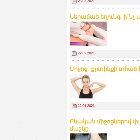
26.03.2021
Ներաճած եղունգ. ի՞նչ ա
22.02.2021
Միջոց` քրտինքի տհաճ 
12.01.2021
Բնական միջոցներով փ
մաշկը