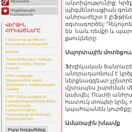
Տղամարդ
ակտիվությունից: Կրծքի
պիգմենտացիան գոնե 
Ռեյթինգային
համակարգ
անհրաժեշտ է լիֆթինգ
օգտագործել: Դեկոլտ
ՎԵՐՋԻՆ
են նաև դեմքի և պա
ՀՈԴՎԱԾՆԵՐԸ
քսուկները:
Ի հիշատակ պրոֆեսոր
Արտավազդ Սահակյանի
Սպորտային մոտեցու
Ամանոր
Դենսիտոմետրիա. հաճախ
տրվող հարցեր. Հեղինե
Ֆիզիկական ծանրաբե
Չոլոյան
անդրադառնում է կրծք
ԵՊԲՀ. Էսթետիկ
ներքնազգեստ չընտրել
ներարկումներ. արդի
միտումներ և անվտանգային
մշտապես շարժման մեջ
հարցեր
կախվել: Ուստի անհրա
ԵՊԲՀ. Բժիշկ-պացիենտ
հատուկ տոպեր կրել,
հարաբերություններից մինչև
արհեստական
կպահպանեն կուրծքը
բանականություն.
հարցազրույց գերմանացի
վիրաբույժի հետ
Ամառային խնամք
Բոլոր հոդվածները