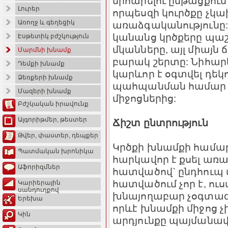
նիհարելու ընթացքում
Լուրեր
որպեսզի կուրծքը չկա
Առողջ և գեղեցիկ
առաձգականությունը: 
կանանց կրծքերը պաշտ
Էսթետիկ բժշկություն
մկանները, այլ միայն 
Մարմնի խնամք
բարակ շերտը: Նիհար
Դեմքի խնամք
կարևոր է օգտվել դե
Ձեռքերի խնամք
պահպանման համար
Մազերի խնամք
միջոցներից:
Բժշկական իրավունք
Ալգորիթմեր, թեստեր
Ճիշտ ընտրություն
Թվեր, փաստեր, դեպքեր
Կրծքի խնամքի համա
Պատմական խրոնիկա
հարկավոր է քսել առա
Աֆորիզմներ
հատվածով` ընդհուպ 
հատվածում չոր է, ու
Կարիերային
սանդուղքով
խնայողաբար չօգտագո
Երեխա
որևէ խնամքի միջոց չ
Կին
արդյունքը պայմանավ