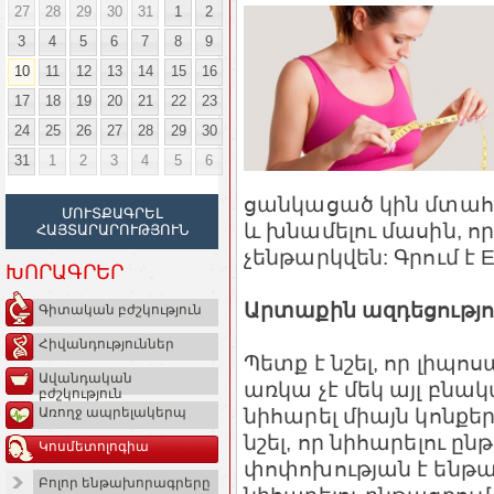
27
28
29
30
31
1
2
3
4
5
6
7
8
9
10
11
12
13
14
15
16
17
18
19
20
21
22
23
24
25
26
27
28
29
30
31
1
2
3
4
5
6
ցանկացած կին մտահոգ
ՄՈՒՏՔԱԳՐԵԼ
և խնամելու մասին, 
ՀԱՅՏԱՐԱՐՈՒԹՅՈՒՆ
չենթարկվեն: Գրում է Ell
ԽՈՐԱԳՐԵՐ
Արտաքին ազդեցությո
Գիտական բժշկություն
Հիվանդություններ
Պետք է նշել, որ լիպո
Ավանդական
առկա չէ մեկ այլ բնակ
բժշկություն
նիհարել միայն կոնքեր
Առողջ ապրելակերպ
նշել, որ նիհարելու ը
Կոսմետոլոգիա
փոփոխության է ենթա
Բոլոր ենթախորագրերը