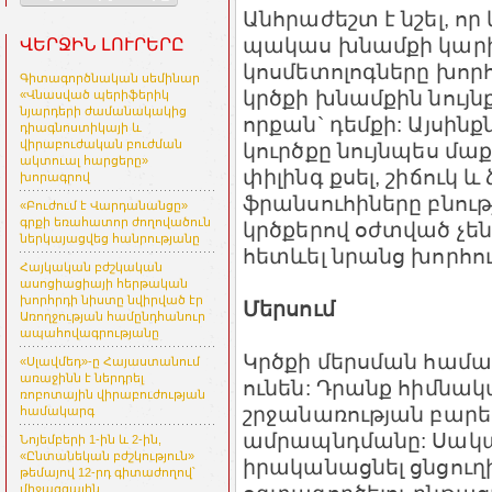
Անհրաժեշտ է նշել, որ
պակաս խնամքի կարի
ՎԵՐՋԻՆ ԼՈՒՐԵՐԸ
կոսմետոլոգները խոր
Գիտագործնական սեմինար
կրծքի խնամքին նույնք
«Վնասված պերիֆերիկ
նյարդերի ժամանակակից
որքան` դեմքի: Այսինք
դիագնոստիկայի և
վիրաբուժական բուժման
կուրծքը նույնպես մաք
ակտուալ հարցերը»
փիլինգ քսել, շիճուկ 
խորագրով
ֆրանսուհիները բնու
«Բուժում է Վարդանանցը»
գրքի եռահատոր ժողովածուն
կրծքերով օժտված չե
ներկայացվեց հանրությանը
հետևել նրանց խորհու
Հայկական բժշկական
ասոցիացիայի հերթական
խորհրդի նիստը նվիրված էր
Մերսում
Առողջության համընդհանուր
ապահովագրությանը
Կրծքի մերսման համար
«Սլավմեդ»-ը Հայաստանում
առաջինն է ներդրել
ունեն: Դրանք հիմնակ
ռոբոտային վիրաբուժության
շրջանառության բարե
համակարգ
ամրապնդմանը: Սակայ
Նոյեմբերի 1-ին և 2-ին,
«Ընտանեկան բժշկություն»
իրականացնել ցնցուղի
թեմայով 12-րդ գիտաժողով՝
միջազգային