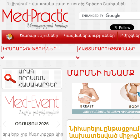
Նվիրվում է վաստակաշատ ուսուցիչ Գրիգոր Շահյանին
Ծառայություններ
Կազմակերպություններ
Բժիշկնե
Տեսասրահ
Կապ
ԻՐԱԴԱՐՁՈՒԹՅՈՒՆՆԵՐ
ՀԱՅՏԱՐԱՐՈՒԹՅՈՒՆՆԵՐ
ԱՐԱԳ
ՄԱՐՄՆԻ ԽՆԱՄՔ
ՈՐՈՆՄԱՆ
ՀԱՄԱԿԱՐԳԵՐ
ՕԳՈՍՏՈՍ
2026
Նիհարելու ընթացքում
երկ
երք
չրք
հնգ
ուրբ
շբթ
կիր
նախատեսված միջոցնե