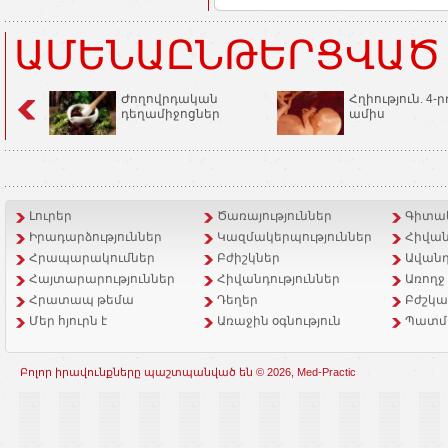
ԱՄԵՆԱԸՆԹԵՐՑՎԱԾ
Ժողովրդական
Հղիություն. 4-ր
դեղամիջոցներ
ամիս
Լուրեր
Ծառայություններ
Գիտակ
Իրադարձություններ
Կազմակերպություններ
Հիվան
Հրապարակումներ
Բժիշկներ
Ավանդ
Հայտարարություններ
Հիվանդություններ
Առողջ
Հրատապ թեմա
Դեղեր
Բժշկա
Մեր հյուրն է
Առաջին օգնություն
Պատմ
Բոլոր իրավունքները պաշտպանված են © 2026, Med-Practic