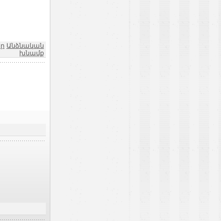
եր
Անձնական
խնամք