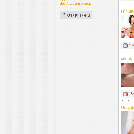
մասնակցությամբ։
Ո՞ր մ
Բոլոր լուրերը
19.
Բնակա
18.
Մաշկի