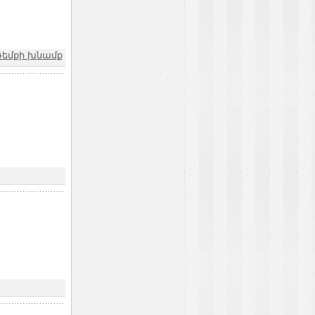
Դեմքի խնամք