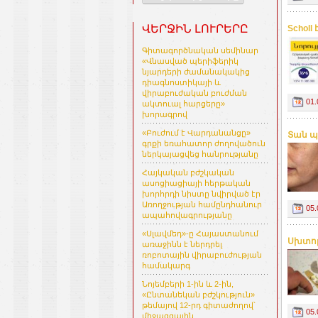
ՎԵՐՋԻՆ ԼՈՒՐԵՐԸ
Schol
Գիտագործնական սեմինար
«Վնասված պերիֆերիկ
նյարդերի ժամանակակից
դիագնոստիկայի և
վիրաբուժական բուժման
01.
ակտուալ հարցերը»
խորագրով
«Բուժում է Վարդանանցը»
Տան պ
գրքի եռահատոր ժողովածուն
ներկայացվեց հանրությանը
Հայկական բժշկական
ասոցիացիայի հերթական
խորհրդի նիստը նվիրված էր
Առողջության համընդհանուր
05.
ապահովագրությանը
«Սլավմեդ»-ը Հայաստանում
Սխտոր
առաջինն է ներդրել
ռոբոտային վիրաբուժության
համակարգ
Նոյեմբերի 1-ին և 2-ին,
«Ընտանեկան բժշկություն»
թեմայով 12-րդ գիտաժողով՝
05.
միջազգային