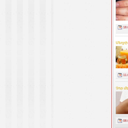
18.
Մեղրի
11.
Չոր մե
08.