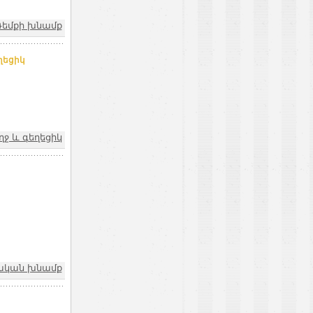
Դեմքի խնամք
ղեցիկ
ղջ և գեղեցիկ
ական խնամք