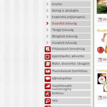
Լուրեր
Առողջ և գեղեցիկ
Էսթետիկ բժշկություն
20.
Մարմնի խնամք
Դեմքի խնամք
Տնային
Ձեռքերի խնամք
Մազերի խնամք
Բժշկական իրավունք
Ալգորիթմեր, թեստեր
09.
Թվեր, փաստեր, դեպքեր
Նորույ
Պատմական խրոնիկա
Աֆորիզմներ
Կարիերային
սանդուղքով
Երեխա
21.
Կին