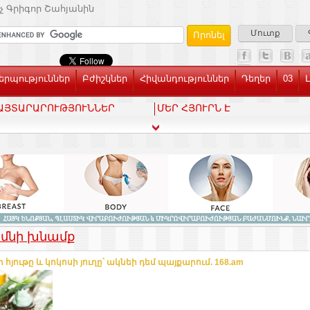
չ Գրիգոր Շահյանին
Մուտք
րպություններ
Բժիշկներ
Հիվանդություններ
Դեղեր
03
ԱՅՏԱՐԱՐՈՒԹՅՈՒՆՆԵՐ
ՄԵՐ ՀՅՈՒՐՆ Է
մնի խնամք
 հյութը և կոկոսի յուղը՝ ակնեի դեմ պայքարում. 168.am