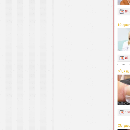
04.
10 գա
01.
Ի՞նչ ա
18.
Ընդամ