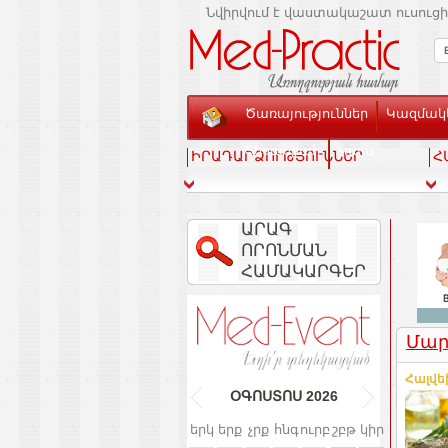
Նվիրվում է վաստակաշատ ուսուցի
Ծառայություններ
Կազմակե
Տեսասրահ
Կապ
ԻՐԱԴԱՐՁՈՒԹՅՈՒՆՆԵՐ
Հ
ԱՐԱԳ
ՈՐՈՆՄԱՆ
ՀԱՄԱԿԱՐԳԵՐ
Մար
Հալվեի
ՕԳՈՍՏՈՍ
2026
երկ
երք
չրք
հնգ
ուրբ
շբթ
կիր