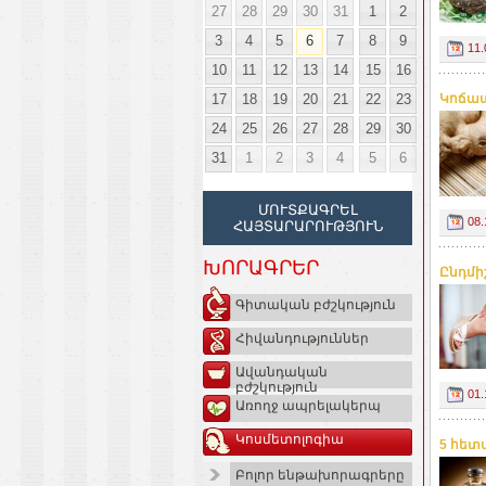
27
28
29
30
31
1
2
3
4
5
6
7
8
9
11.
10
11
12
13
14
15
16
17
18
19
20
21
22
23
Կոճապ
24
25
26
27
28
29
30
31
1
2
3
4
5
6
ՄՈՒՏՔԱԳՐԵԼ
08.
ՀԱՅՏԱՐԱՐՈՒԹՅՈՒՆ
ԽՈՐԱԳՐԵՐ
Ընդմի
Գիտական բժշկություն
Հիվանդություններ
Ավանդական
բժշկություն
01.
Առողջ ապրելակերպ
Կոսմետոլոգիա
5 հետ
Բոլոր ենթախորագրերը