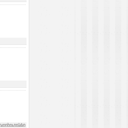
որհուրդներ