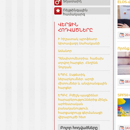
Տղամարդ
ELOS-
Ռեյթինգային
համակարգ
ՎԵՐՋԻՆ
ՀՈԴՎԱԾՆԵՐԸ
20.
Ի հիշատակ պրոֆեսոր
Արտավազդ Սահակյանի
Որոնք
Ամանոր
Դենսիտոմետրիա. հաճախ
տրվող հարցեր. Հեղինե
Չոլոյան
ԵՊԲՀ. Էսթետիկ
ներարկումներ. արդի
08.
միտումներ և անվտանգային
հարցեր
SPF50
ԵՊԲՀ. Բժիշկ-պացիենտ
հարաբերություններից մինչև
արհեստական
բանականություն.
հարցազրույց գերմանացի
վիրաբույժի հետ
Բոլոր հոդվածները
14.