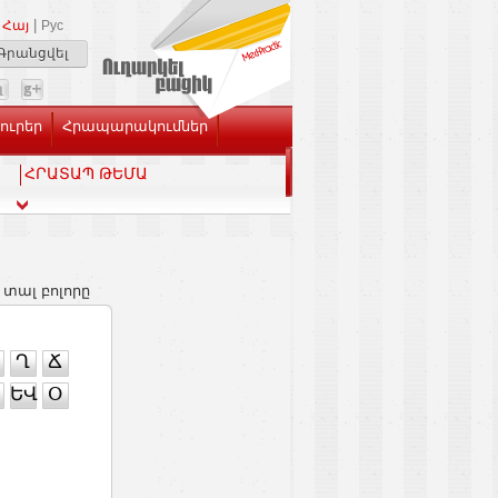
|
Հայ
Рус
Գրանցվել
Լուրեր
Հրապարակումներ
ՀՐԱՏԱՊ ԹԵՄԱ
 տալ բոլորը
Ղ
Ճ
ԵՎ
Օ