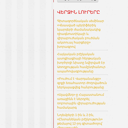
ՎԵՐՋԻՆ ԼՈՒՐԵՐԸ
Գիտագործնական սեմինար
«Վնասված պերիֆերիկ
նյարդերի ժամանակակից
դիագնոստիկայի և
վիրաբուժական բուժման
ակտուալ հարցերը»
խորագրով
Հայկական բժշկական
ասոցիացիայի հերթական
խորհրդի նիստը նվիրված էր
Առողջության համընդհանուր
ապահովագրությանը
«Բուժում է Վարդանանցը»
գրքի եռահատոր ժողովածուն
ներկայացվեց հանրությանը
«Սլավմեդ»-ը Հայաստանում
առաջինն է ներդրել
ռոբոտային վիրաբուժության
համակարգ
Նոյեմբերի 1-ին և 2-ին,
«Ընտանեկան բժշկություն»
թեմայով 12-րդ գիտաժողով՝
միջազգային