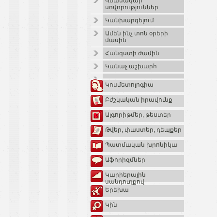
Վնասակար
սովորություններ
Կանխարգելում
Ամեն ինչ տոն օրերի
մասին
Հանգստի ժամին
Կանաչ աշխարհ
Կոսմետոլոգիա
Բժշկական իրավունք
Ալգորիթմեր, թեստեր
Թվեր, փաստեր, դեպքեր
Պատմական խրոնիկա
Աֆորիզմներ
Կարիերային
սանդուղքով
Երեխա
Կին