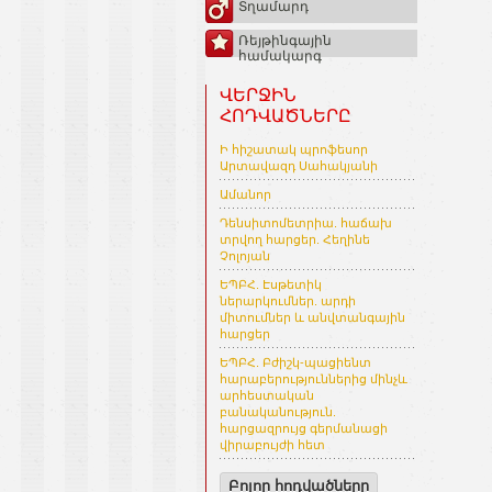
Տղամարդ
Ռեյթինգային
համակարգ
ՎԵՐՋԻՆ
ՀՈԴՎԱԾՆԵՐԸ
Ի հիշատակ պրոֆեսոր
Արտավազդ Սահակյանի
Ամանոր
Դենսիտոմետրիա. հաճախ
տրվող հարցեր. Հեղինե
Չոլոյան
ԵՊԲՀ. Էսթետիկ
ներարկումներ. արդի
միտումներ և անվտանգային
հարցեր
ԵՊԲՀ. Բժիշկ-պացիենտ
հարաբերություններից մինչև
արհեստական
բանականություն.
հարցազրույց գերմանացի
վիրաբույժի հետ
Բոլոր հոդվածները