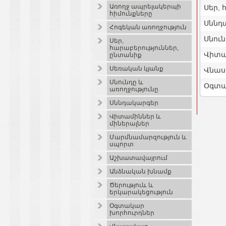
Առողջ ապրելակերպի
Սեր, 
հիմունքները
Սննդ
Հոգեկան առողջություն
Սնուն
Սեր,
հարաբերություններ,
Վիտա
ընտանիք
Սեռական կյանք
Վնաս
Սնունդը և
Օգտա
առողջությունը
Սննդակարգեր
Վիտամիններ և
միներալներ
Մարմնամարզություն և
սպորտ
Աշխատավայրում
Անձնական խնամք
Ծերություև և
երկարակեցություն
Օգտակար
խորհուրդներ