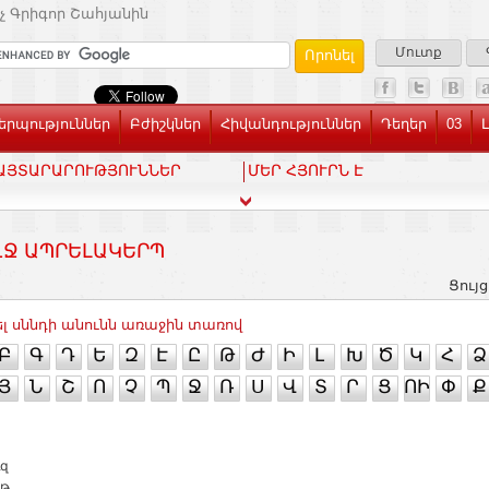
չ Գրիգոր Շահյանին
Մուտք
րպություններ
Բժիշկներ
Հիվանդություններ
Դեղեր
03
ԱՅՏԱՐԱՐՈՒԹՅՈՒՆՆԵՐ
ՄԵՐ ՀՅՈՒՐՆ Է
Ջ ԱՊՐԵԼԱԿԵՐՊ
Ցույց
լ սննդի անունն առաջին տառով
Բ
Գ
Դ
Ե
Զ
Է
Ը
Թ
Ժ
Ի
Լ
Խ
Ծ
Կ
Հ
Ձ
Յ
Ն
Շ
Ո
Չ
Պ
Ջ
Ռ
Ս
Վ
Տ
Ր
Ց
ՈԻ
Փ
Ք
ւզ
ւթ