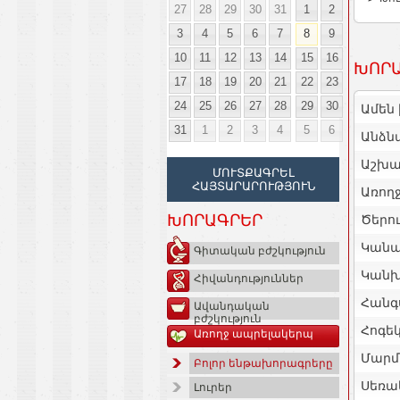
27
28
29
30
31
1
2
3
4
5
6
7
8
9
10
11
12
13
14
15
16
ԽՈՐԱ
17
18
19
20
21
22
23
24
25
26
27
28
29
30
Ամեն 
31
1
2
3
4
5
6
Անձն
Աշխա
ՄՈՒՏՔԱԳՐԵԼ
ՀԱՅՏԱՐԱՐՈՒԹՅՈՒՆ
Առող
ԽՈՐԱԳՐԵՐ
Ծերու
Կանա
Գիտական բժշկություն
Կանխ
Հիվանդություններ
Հանգ
Ավանդական
բժշկություն
Հոգեկ
Առողջ ապրելակերպ
Մարմ
Բոլոր ենթախորագրերը
Սեռա
Լուրեր