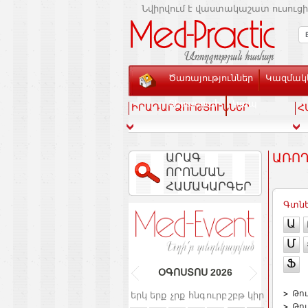
Նվիրվում է վաստակաշատ ուսուցի
Ծառայություններ
Կազմակե
Տեսասրահ
Կապ
ԻՐԱԴԱՐՁՈՒԹՅՈՒՆՆԵՐ
Հ
ԱՐԱԳ
ԱՌՈՂ
ՈՐՈՆՄԱՆ
ՀԱՄԱԿԱՐԳԵՐ
Գտնե
Ա
Մ
Ֆ
ՕԳՈՍՏՈՍ
2026
Թո
երկ
երք
չրք
հնգ
ուրբ
շբթ
կիր
Թո