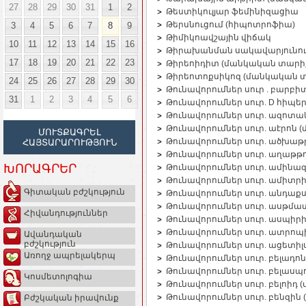
27
28
29
30
31
1
2
Թեստիկուլյար ֆեմինիզացիա
Թերսնուցում (հիպոտրոֆիա)
3
4
5
6
7
8
9
Թիմիկոավշային վիճակ
10
11
12
13
14
15
16
Թիրախանման սակավարյունու
17
18
19
20
21
22
23
Թիրեոիդիտ (մանկական տարի
Թիրեոտոքսիկոզ (մանկական 
24
25
26
27
28
29
30
Թունավորումներ սուր . բարբ
31
1
2
3
4
5
6
Թունավորումներ սուր. D հիպ
Թունավորումներ սուր. ազոտա
Թունավորումներ սուր. աէրոն
ՄՈՒՏՔԱԳՐԵԼ
Թունավորումներ սուր. ածխա
ՀԱՅՏԱՐԱՐՈՒԹՅՈՒՆ
Թունավորումներ սուր. աղաթթ
ԽՈՐԱԳՐԵՐ
Թունավորումներ սուր. ամինա
Թունավորումներ սուր. ամիտ
Գիտական բժշկություն
Թունավորումներ սուր. անդաք
Թունավորումներ սուր. ասթմա
Հիվանդություններ
Թունավորումներ սուր. ասպիր
Թունավորումներ սուր. ատրո
Ավանդական
բժշկություն
Թունավորումներ սուր. ացետի
Առողջ ապրելակերպ
Թունավորումներ սուր. բելադ
Թունավորումներ սուր. բելաս
Կոսմետոլոգիա
Թունավորումներ սուր. բելոիդ
Թունավորումներ սուր. բենզի
Բժշկական իրավունք