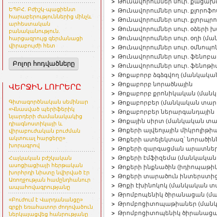
Թունավորումներ սուր. քացա
ԵՊԲՀ. Բժիշկ-պացիենտ
Թունավորումներ սուր. քլորո
հարաբերություններից մինչև
Թունավորումներ սուր. քլորպ
արհեստական
Թունավորումներ սուր. օձերի
բանականություն.
Թունավորումներ սուր. օղի (
հարցազրույց գերմանացի
վիրաբույժի հետ
Թունավորումներ սուր. օմնոպ
Թունավորումներ սուր. ֆենոբ
Բոլոր հոդվածները
Թունավորումներ սուր. ֆենոթ
Թոքաբորբ ձգձգվող (մանկակա
Թոքաբորբ նորածնային
ՎԵՐՋԻՆ ԼՈՒՐԵՐԸ
Թոքաբորբ քրոնիկական (ման
Գիտագործնական սեմինար
Թոքաբորբեր (մանկական տար
«Վնասված պերիֆերիկ
Թոքաբորբեր ներարգանդային
նյարդերի ժամանակակից
Թոքային սիրտ (մանկական տա
դիագնոստիկայի և
Թոքերի ալվեոլային միկրոլիթ
վիրաբուժական բուժման
ակտուալ հարցերը»
Թոքերի ատելեկտազ` նորածին
խորագրով
Թոքերի զարգացման արատներ
Թոքերի էմֆիզեմա (մանկական
Հայկական բժշկական
ասոցիացիայի հերթական
Թոքերի ինքնածին (իդիոպաթիկ
խորհրդի նիստը նվիրված էր
Թոքերի տարածուն ինտերստից
Առողջության համընդհանուր
Թոքի էխինոկոկ (մանկական տ
ապահովագրությանը
Թրոմբոպենիկ ծիրանացան (մ
«Բուժում է Վարդանանցը»
Թրոմբոցիտոպաթիաներ (ման
գրքի եռահատոր ժողովածուն
Թրոմբոցիտոպենիկ ծիրանացա
ներկայացվեց հանրությանը