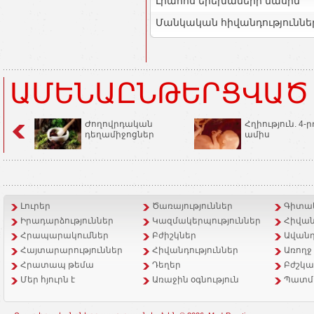
Լրահոս երեխաների մասին
Մանկական հիվանդություննե
ԱՄԵՆԱԸՆԹԵՐՑՎԱԾ
Ժողովրդական
Հղիություն. 4-ր
դեղամիջոցներ
ամիս
Լուրեր
Ծառայություններ
Գիտակ
Իրադարձություններ
Կազմակերպություններ
Հիվան
Հրապարակումներ
Բժիշկներ
Ավանդ
Հայտարարություններ
Հիվանդություններ
Առողջ
Հրատապ թեմա
Դեղեր
Բժշկա
Մեր հյուրն է
Առաջին օգնություն
Պատմ