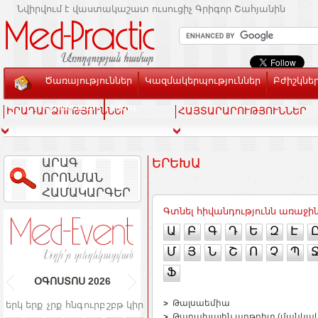
Նվիրվում է վաստակաշատ ուսուցիչ Գրիգոր Շահյանին
Ծառայություններ
Կազմակերպություններ
Բժիշկնե
Տեսասրահ
Կապ
ԻՐԱԴԱՐՁՈՒԹՅՈՒՆՆԵՐ
ՀԱՅՏԱՐԱՐՈՒԹՅՈՒՆՆԵՐ
ԱՐԱԳ
ԵՐԵԽԱ
ՈՐՈՆՄԱՆ
ՀԱՄԱԿԱՐԳԵՐ
Գտնել հիվանդությունն առաջի
Ա
Բ
Գ
Դ
Ե
Զ
Է
Մ
Յ
Ն
Շ
Ո
Չ
Պ
Ֆ
ՕԳՈՍՏՈՍ
2026
Թալսաեմիա
երկ
երք
չրք
հնգ
ուրբ
շբթ
կիր
Թարախային արթրիտ (մանկա