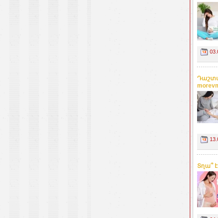
03.
Դաշտա
morev
13.
Տղա՞ է