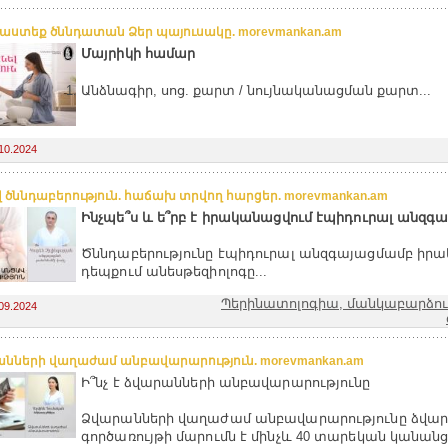
ստեք ծննդատան Ձեր պայուսակը. morevmankan.am
Մայրիկի համար
Անձնագիր, սոց. քարտ / նույնականացման քարտ...
10.2024
 ծննդաբերություն. հաճախ տրվող հարցեր. morevmankan.am
Ինչպե՞ս և ե՞րբ է իրականացվում էպիդուրալ անզգա
Ծննդաբերությունը էպիդուրալ անզգայացմամբ իրա
դեպքում անեսթեզիոլոգը...
Պերինատոլոգիա, մանկաբարձությ
09.2024
նների վաղաժամ անբավարարություն. morevmankan.am
Ի՞նչ է ձվարանների անբավարարությունը
Ձվարանների վաղաժամ անբավարարությունը ձվար
գործառույթի մարումն է մինչև 40 տարեկան կանանց