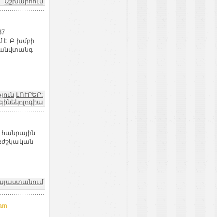
Աշխարհում
37
 է Բ խմբի
և անվտանգ
յուն
ԼՈՒՐԵՐ:
գինեկոլոգիա
 հանրային
բժշկական
այաստանում
am