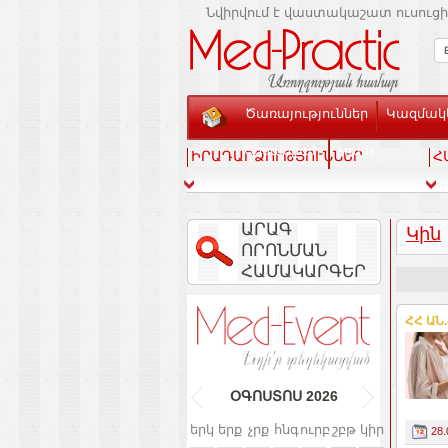
Նվիրվում է վաստակաշատ ուսուցի
Ծառայություններ
Կազմակե
Տեսասրահ
Կապ
ԻՐԱԴԱՐՁՈՒԹՅՈՒՆՆԵՐ
Հ
ԱՐԱԳ
Կին
ՈՐՈՆՄԱՆ
ՀԱՄԱԿԱՐԳԵՐ
ՀՀ ԱՆ
ՕԳՈՍՏՈՍ
2026
երկ
երք
չրք
հնգ
ուրբ
շբթ
կիր
28.