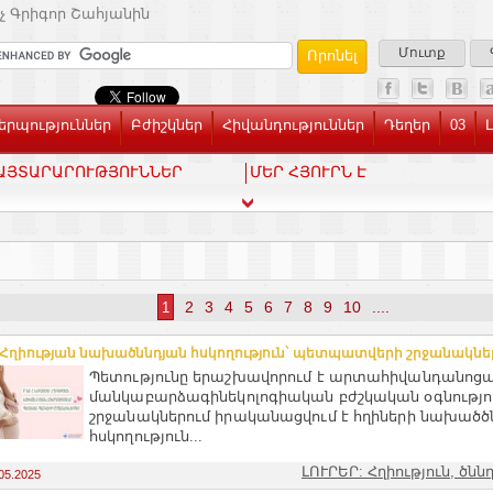
չ Գրիգոր Շահյանին
Մուտք
րպություններ
Բժիշկներ
Հիվանդություններ
Դեղեր
03
ԱՅՏԱՐԱՐՈՒԹՅՈՒՆՆԵՐ
ՄԵՐ ՀՅՈՒՐՆ Է
2
3
4
5
6
7
8
9
10
....
1
.Հղիության նախածննդյան հսկողություն` պետպատվերի շրջանակնե
Պետությունը երաշխավորում է արտահիվանդանոցա
մանկաբարձագինեկոլոգիական բժշկական օգնությու
շրջանակներում իրականացվում է հղիների նախածծ
հսկողություն...
ԼՈՒՐԵՐ: Հղիություն, ծնն
05.2025