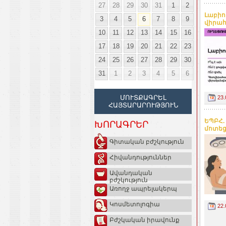
27
28
29
30
31
1
2
Լաբիո
3
4
5
6
7
8
9
վիրահ
10
11
12
13
14
15
16
17
18
19
20
21
22
23
24
25
26
27
28
29
30
31
1
2
3
4
5
6
ՄՈՒՏՔԱԳՐԵԼ
23.
ՀԱՅՏԱՐԱՐՈՒԹՅՈՒՆ
ԵՊԲՀ.
ԽՈՐԱԳՐԵՐ
մոտեց
Գիտական բժշկություն
Հիվանդություններ
Ավանդական
բժշկություն
Առողջ ապրելակերպ
Կոսմետոլոգիա
22.
Բժշկական իրավունք