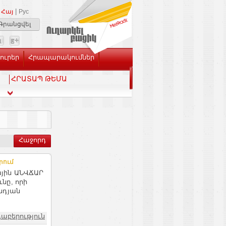
|
Հայ
Рус
Գրանցվել
Լուրեր
Հրապարակումներ
ՀՐԱՏԱՊ ԹԵՄԱ
Հաջորդ
րում
յին ԱՆՎՃԱՐ
նը, որի
նդյան
դաբերություն