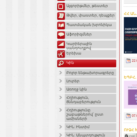
Ալգորիթմեր, թեստեր
ՀՀ ԱՆ
Թվեր, փաստեր, դեպքեր
Պատմական խրոնիկա
Աֆորիզմներ
Կարիերային
սանդուղքով
Երեխա
22.
Կին
Բոլոր ենթախորագրերը
ԵՊԲՀ.
Լուրեր
Առողջ կին
Հղիություն,
ծննդաբերություն
Հղիությունը
շաբաթներով՝ ըստ
07.
ամիսների
ԿԻՆ: Ինտիմ
ՈՒՁՀ 
ԿԻՆ: Անպտղություն