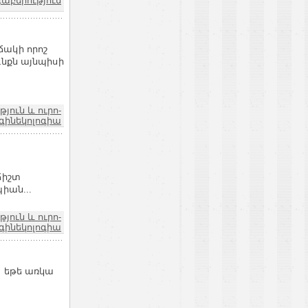
դաբերություն
ճակի որոշ
ւնքն այնպիսի
ուն և ուրո-
գինեկոլոգիա
ճիշտ
իան...
ուն և ուրո-
գինեկոլոգիա
, եթե առկա