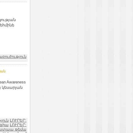
կության
եհմինե
աբուժություն
ման
an Awareness
ց կեսարյան
յուն
ԼՈՒՐԵՐ:
ոգիա
ԼՈՒՐԵՐ:
ատապ թեմա