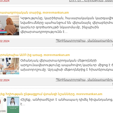
ԼՈՒՐԵՐ: Հղիություն, ծնն
03.2024
երատադրողական տարիք. morevmankan.am
Կրթությունը, կարիերան, հասարակական կարգավի
նվաճումները պահանջում են վերանայել վերաբերմո
կարևոր գործառույթի նկատմամբ, ինչպիսին
վերարտադրողությունն է...
Պերինատոլոգիա, մանկաբարձությ
02.2024
րոսկոպիա ԱՄԲ-ից առաջ. morevmankan.am
Օժանդակ վերարտադրողական մեթոդների
արդյունավետությունը ապահովող կարևոր միջոց է 
ախտորոշումը: Այդպիսի մեթոդներից է հիստերոսկոպ
Պերինատոլոգիա, մանկաբարձությ
02.2024
եք հղիության ընթացքում վտանգի նշանները. morevmankan.am
Հիշեք, անհրաժեշտ է անհապաղ դիմել հիվանդանոց
է...