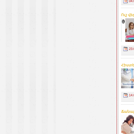
04.
Ուշ վ
23.
Հիստե
14.
Ճանաչ