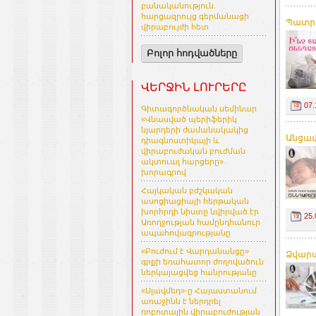
բանականություն.
հարցազրույց գերմանացի
Պատրա
վիրաբույժի հետ
Բոլոր հոդվածները
ՎԵՐՋԻՆ ԼՈՒՐԵՐԸ
07.
Գիտագործնական սեմինար
«Վնասված պերիֆերիկ
նյարդերի ժամանակակից
Անցավ
դիագնոստիկայի և
վիրաբուժական բուժման
ակտուալ հարցերը»
խորագրով
Հայկական բժշկական
ասոցիացիայի հերթական
խորհրդի նիստը նվիրված էր
25.
Առողջության համընդհանուր
ապահովագրությանը
«Բուժում է Վարդանանցը»
Ձվարա
գրքի եռահատոր ժողովածուն
ներկայացվեց հանրությանը
«Սլավմեդ»-ը Հայաստանում
առաջինն է ներդրել
ռոբոտային վիրաբուժության