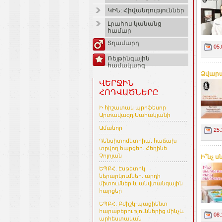
ԿԻՆ: Հիվանդություններ
Լրահոս կանանց
համար
Տղամարդ
05.
Ռեյթինգային
համակարգ
Ձվարա
ՎԵՐՋԻՆ
ՀՈԴՎԱԾՆԵՐԸ
Ի հիշատակ պրոֆեսոր
Արտավազդ Սահակյանի
Ամանոր
25.
Դենսիտոմետրիա. հաճախ
տրվող հարցեր. Հեղինե
Չոլոյան
Ի՞նչ 
ԵՊԲՀ. Էսթետիկ
ներարկումներ. արդի
միտումներ և անվտանգային
հարցեր
ԵՊԲՀ. Բժիշկ-պացիենտ
հարաբերություններից մինչև
08.
արհեստական