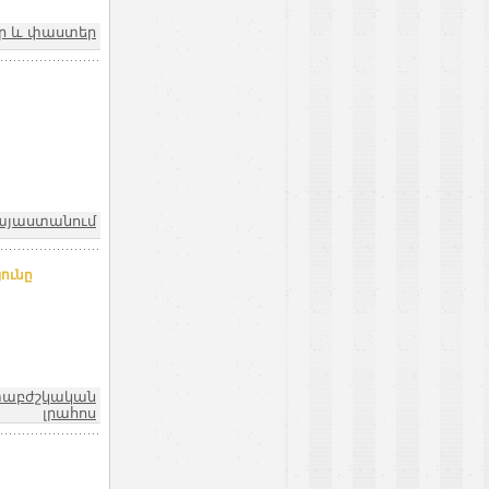
եր և փաստեր
այաստանում
ունը
տաբժշկական
լրահոս