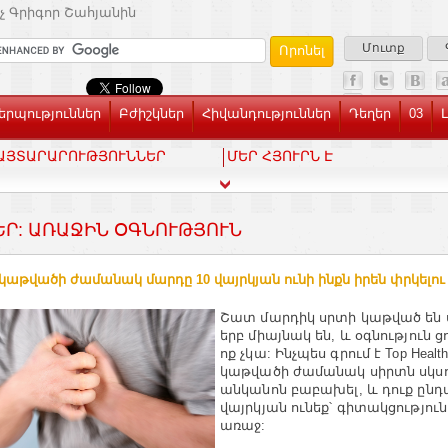
չ Գրիգոր Շահյանին
Մուտք
րպություններ
Բժիշկներ
Հիվանդություններ
Դեղեր
03
ԱՅՏԱՐԱՐՈՒԹՅՈՒՆՆԵՐ
ՄԵՐ ՀՅՈՒՐՆ Է
ԵՐ: ԱՌԱՋԻՆ ՕԳՆՈՒԹՅՈՒՆ
կաթվածի ժամանակ մարդը 10 վայրկյան ունի ինքն իրեն փրկելու
Շատ մարդիկ սրտի կաթված են 
երբ միայնակ են, և օգնություն ց
ոք չկա: Ինչպես գրում է Top Health
կաթվածի ժամանակ սիրտն սկսո
անկանոն բաբախել, և դուք ընդ
վայրկյան ունեք՝ գիտակցություն
առաջ: