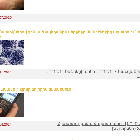
07.2015
ասնիկներով զինված սպեղանին վերքերը մանրէներից ազատելու ներ
am
ԼՈՒՐԵՐ: Ինֆեկցիաներ
ԼՈՒՐԵՐ: Վնասվածք
11.2014
և
հասանելի կլինի բոլորին եւ ամենուր
Հրատապ թեմա Հայաստանում
ԼՈՒՐ
04.2014
խնդիրներ Հ