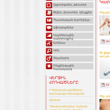
Կար
Ալգորիթմեր, թեստեր
Թվեր, փաստեր, դեպքեր
Ինչպե
Պատմական խրոնիկա
Աֆորիզմներ
Կարիերային
սանդուղքով
16.
Երեխա
Կին
92 ցել
tert.am
Տղամարդ
Ռեյթինգային
համակարգ
ՎԵՐՋԻՆ
ՀՈԴՎԱԾՆԵՐԸ
23.
Ի հիշատակ պրոֆեսոր
Արտավազդ Սահակյանի
Ինչ ա
Ամանոր
Դենսիտոմետրիա. հաճախ