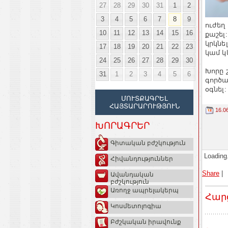
27
28
29
30
31
1
2
3
4
5
6
7
8
9
ուժեղ
10
11
12
13
14
15
16
քաշել
կրկնե
17
18
19
20
21
22
23
կամ կ
24
25
26
27
28
29
30
Խորը 
31
1
2
3
4
5
6
գործա
օգնել:
ՄՈՒՏՔԱԳՐԵԼ
ՀԱՅՏԱՐԱՐՈՒԹՅՈՒՆ
16.0
ԽՈՐԱԳՐԵՐ
Գիտական բժշկություն
Loading.
Հիվանդություններ
Share
|
Ավանդական
բժշկություն
Առողջ ապրելակերպ
Հար
Կոսմետոլոգիա
Բժշկական իրավունք