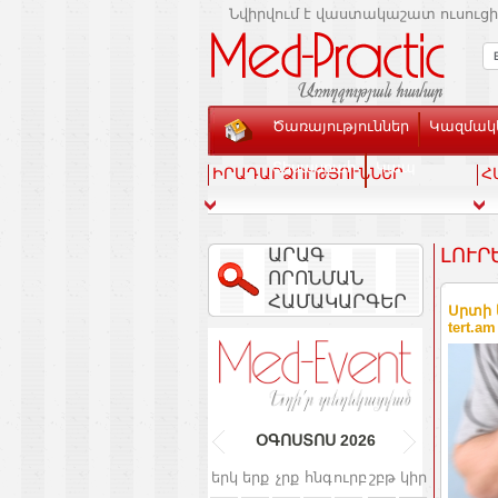
Նվիրվում է վաստակաշատ ուսուցի
Ծառայություններ
Կազմակե
Տեսասրահ
Կապ
ԻՐԱԴԱՐՁՈՒԹՅՈՒՆՆԵՐ
Հ
ԱՐԱԳ
ԼՈՒՐ
ՈՐՈՆՄԱՆ
ՀԱՄԱԿԱՐԳԵՐ
Սրտի 
tert.am
ՕԳՈՍՏՈՍ
2026
երկ
երք
չրք
հնգ
ուրբ
շբթ
կիր