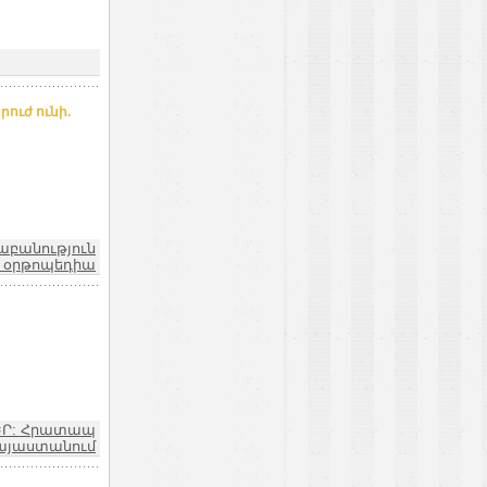
ուժ ունի.
աբանություն
 օրթոպեդիա
ԵՐ: Հրատապ
այաստանում