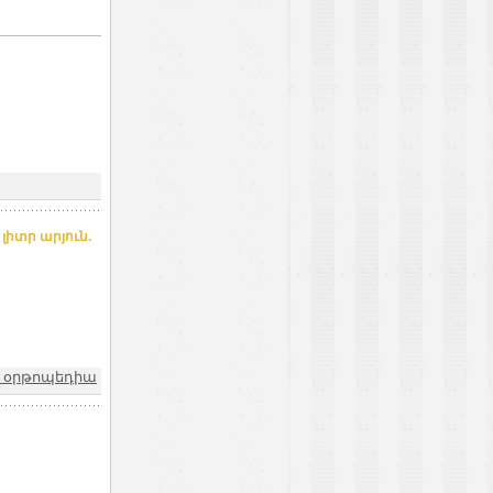
 լիտր արյուն.
և օրթոպեդիա