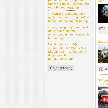
խորհրդի նիստը նվիրված էր
Գիտնա
Առողջության համընդհանուր
ապահովագրությանը
«Բուժում է Վարդանանցը»
գրքի եռահատոր ժողովածուն
ներկայացվեց հանրությանը
«Սլավմեդ»-ը Հայաստանում
21.
առաջինն է ներդրել
ռոբոտային վիրաբուժության
համակարգ
Աղետն
Նոյեմբերի 1-ին և 2-ին,
«Ընտանեկան բժշկություն»
թեմայով 12-րդ գիտաժողով՝
միջազգային
մասնակցությամբ։
Բոլոր լուրերը
23.
Շմոլ 
մասն