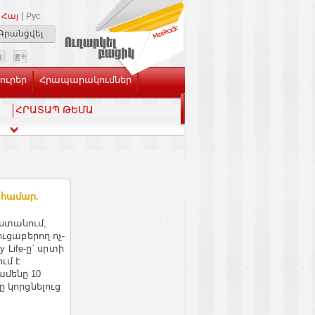
|
Հայ
Рус
Գրանցվել
Լուրեր
Հրապարակումներ
ՀՐԱՏԱՊ ԹԵՄԱ
 համար.
ստանում,
ուցաբերող ոչ-
y Life-ը` սրտի
ւմ է
ամենը 10
ը կորցնելուց