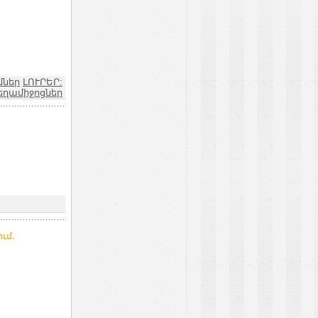
մներ
ԼՈՒՐԵՐ:
եղամիջոցներ
ւմ.