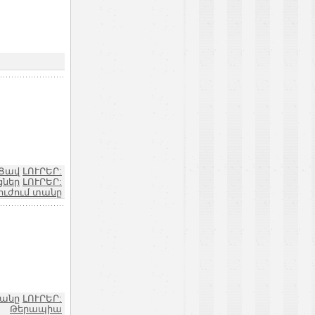
 Ցավ
ԼՈՒՐԵՐ:
ցներ
ԼՈՒՐԵՐ:
ուժում տանը
տանը
ԼՈՒՐԵՐ:
Թերապիա