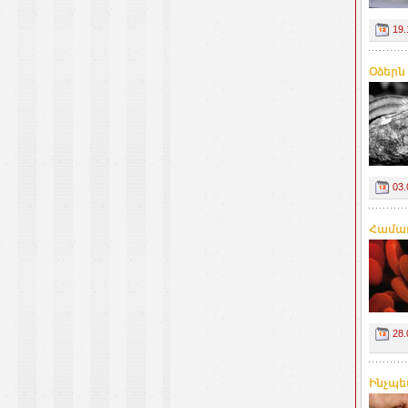
19.
Օձերն
03.
Համադ
28.
Ինչպե