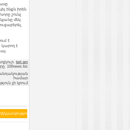
տասը
ել ինքն իրեն
որը շունչ
կյանը մեկ
ուցաբերել,
ում է
 կարող է
տալ:
ղբյուր.
tert.am
ը. 100news.biz
վանդակության
համար
ւն չի կրում