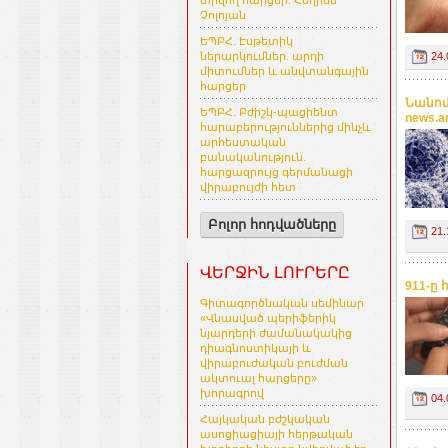
տրվող հարցեր. Հեղինե
Չոլոյան
ԵՊԲՀ. Էսթետիկ
24.
ներարկումներ. արդի
միտումներ և անվտանգային
հարցեր
Նանոմ
ԵՊԲՀ. Բժիշկ-պացիենտ
news.
հարաբերություններից մինչև
արհեստական
բանականություն.
հարցազրույց գերմանացի
վիրաբույժի հետ
Բոլոր հոդվածները
21.
ՎԵՐՋԻՆ ԼՈՒՐԵՐԸ
911-ը 
Գիտագործնական սեմինար
«Վնասված պերիֆերիկ
նյարդերի ժամանակակից
դիագնոստիկայի և
վիրաբուժական բուժման
ակտուալ հարցերը»
խորագրով
04.
Հայկական բժշկական
ասոցիացիայի հերթական