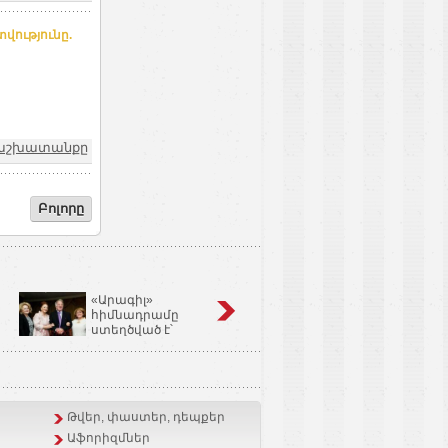
ությունը.
և աշխատանքը
Բոլորը
«Արագիլ»
Կոճապղպեղ
հիմնադրամը
նույնն է՝ իմբիր,
ստեղծված է՝
Ginger եւ Zingiber
օգնելու անպտղությամբ
Officinale
տառապող զույգերին.
Կարինե Թոխունց
Թվեր, փաստեր, դեպքեր
Աֆորիզմներ