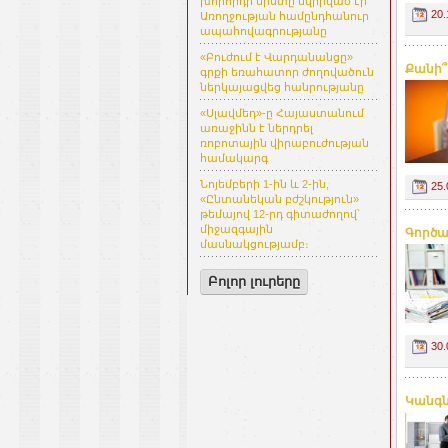
խորհրդի նիստը նվիրված էր
20.
Առողջության համընդհանուր
ապահովագրությանը
«Բուժում է Վարդանանցը»
Քանի՞ 
գրքի եռահատոր ժողովածուն
ներկայացվեց հանրությանը
«Սլավմեդ»-ը Հայաստանում
առաջինն է ներդրել
ռոբոտային վիրաբուժության
համակարգ
Նոյեմբերի 1-ին և 2-ին,
25.
«Ընտանեկան բժշկություն»
թեմայով 12-րդ գիտաժողով՝
միջազգային
Գործա
մասնակցությամբ։
Բոլոր լուրերը
30.
Կանգն