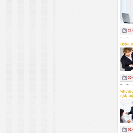
21.
Աշխատ
30.
Գիտնա
ղեկավ
01.