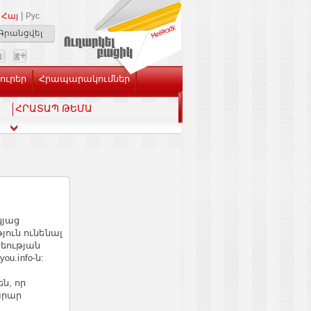
|
Հայ
Рус
Գրանցվել
Լուրեր
Հրապարակումներ
ՀՐԱՏԱՊ ԹԵՄԱ
կյաց
ուն ունենալ
եության
u.info-ն:
ն, որ
արար