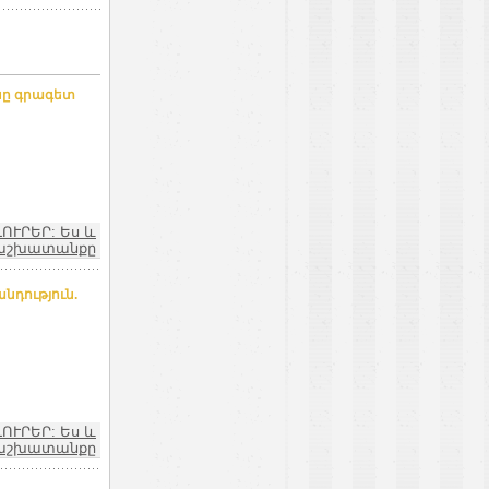
նը գրագետ
ԼՈՒՐԵՐ: Ես և
աշխատանքը
նդություն.
ԼՈՒՐԵՐ: Ես և
աշխատանքը