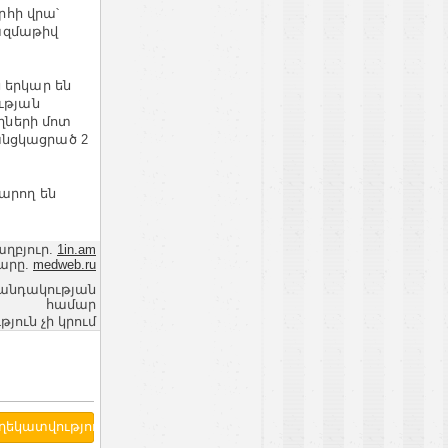
հի վրա՝
ազմաթիվ
 երկար են
ւթյան
ողների մոտ
անցկացրած 2
արող են
աղբյուր.
1in.am
արը.
medweb.ru
վանդակության
համար
ւն չի կրում