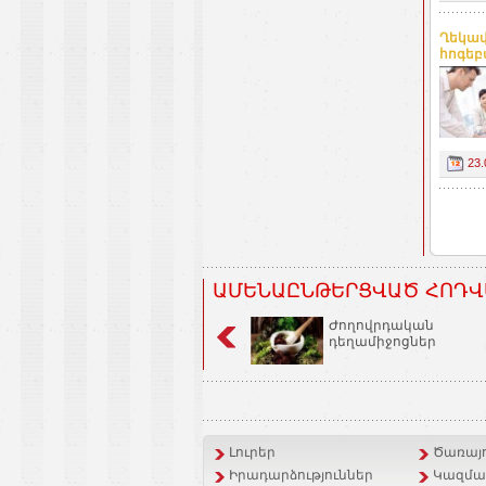
Ղեկավ
հոգեբա
23.
ԱՄԵՆԱԸՆԹԵՐՑՎԱԾ ՀՈԴՎ
Ժողովրդական
դեղամիջոցներ
Լուրեր
Ծառայո
Իրադարձություններ
Կազմակ