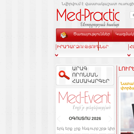
Նվիրվում է վաստակաշատ ուսուցի
Ծառայություններ
Կազմակե
Տեսասրահ
Կապ
ԻՐԱԴԱՐՁՈՒԹՅՈՒՆՆԵՐ
Հ
ԱՐԱԳ
ԼՈՒՐ
ՈՐՈՆՄԱՆ
ՀԱՄԱԿԱՐԳԵՐ
Նստակ
փորձա
ՕԳՈՍՏՈՍ
2026
երկ
երք
չրք
հնգ
ուրբ
շբթ
կիր