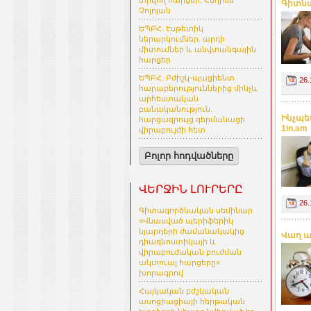
տրվող հարցեր. Հեղինե
Գիտնա
Չոլոյան
ԵՊԲՀ. Էսթետիկ
ներարկումներ. արդի
միտումներ և անվտանգային
հարցեր
ԵՊԲՀ. Բժիշկ-պացիենտ
26.
հարաբերություններից մինչև
արհեստական
բանականություն.
Ինչպե
հարցազրույց գերմանացի
1in.am
վիրաբույժի հետ
Բոլոր հոդվածները
ՎԵՐՋԻՆ ԼՈՒՐԵՐԸ
26.
Գիտագործնական սեմինար
«Վնասված պերիֆերիկ
նյարդերի ժամանակակից
Վաղ ա
դիագնոստիկայի և
վիրաբուժական բուժման
ակտուալ հարցերը»
խորագրով
Հայկական բժշկական
ասոցիացիայի հերթական