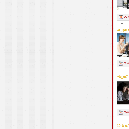
27.
Կարևո
25.
Ինչու
29.
40-ն 