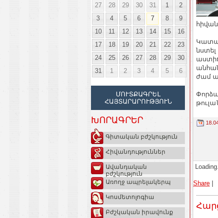
27
28
29
30
31
1
2
3
4
5
6
7
8
9
հիվան
10
11
12
13
14
15
16
Կատար
17
18
19
20
21
22
23
նստել
24
25
26
27
28
29
30
աստիճ
անհան
31
1
2
3
4
5
6
ժամ ա
Փորձա
ՄՈՒՏՔԱԳՐԵԼ
ՀԱՅՏԱՐԱՐՈՒԹՅՈՒՆ
թուլա
ԽՈՐԱԳՐԵՐ
18.0
Գիտական բժշկություն
Հիվանդություններ
Loading.
Ավանդական
բժշկություն
Առողջ ապրելակերպ
Share
|
Կոսմետոլոգիա
Հար
Բժշկական իրավունք