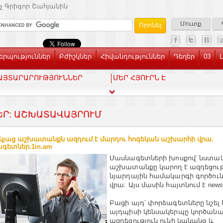
չ Գրիգոր Շահյանին
Մուտք
րպություններ
Բժիշկներ
Հիվանդություններ
Դեղեր
03
ԱՅՏԱՐԱՐՈՒԹՅՈՒՆՆԵՐ
ՄԵՐ ՀՅՈՒՐՆ Է
ԵՐ: ԱՇԽԱՏԱՎԱՅՐՈՒՄ
յաց աշխատանքն ազդում է մարդու հոգեկան աշխարհի վրա.
գետներ.1in.am
Մասնագետների խոսքով՝ նստա
աշխատանքը կարող է ազդեցությ
նյարդային համակարգի գործուն
վրա: Այս մասին հայտնում է newsyo
Բացի այդ՝ փորձագետները նշել ե
այդպիսի կենսակերպը կործան
ազդեցություն ունի կանանց և