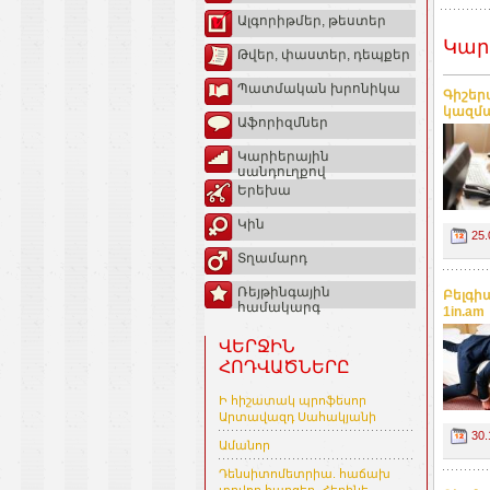
Ալգորիթմեր, թեստեր
Կար
Թվեր, փաստեր, դեպքեր
Պատմական խրոնիկա
Գիշեր
կազմ
Աֆորիզմներ
Կարիերային
սանդուղքով
Երեխա
Կին
25.
Տղամարդ
Ռեյթինգային
Բելգի
համակարգ
1in.am
ՎԵՐՋԻՆ
ՀՈԴՎԱԾՆԵՐԸ
Ի հիշատակ պրոֆեսոր
Արտավազդ Սահակյանի
30.
Ամանոր
Դենսիտոմետրիա. հաճախ