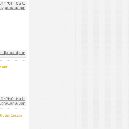
ԼՈՒՐԵՐ: Ես և
աշխատանքը
ն է վնասակար
n.am
ԼՈՒՐԵՐ: Ես և
աշխատանքը
եր. 1in.am