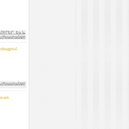
ԼՈՒՐԵՐ: Ես և
աշխատանքը
դեպքում.
և աշխատանքը
s.am