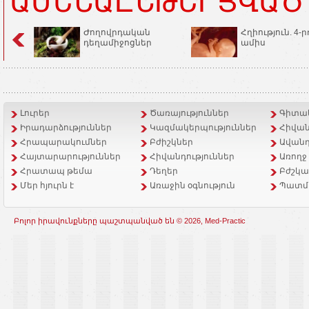
ԱՄԵՆԱԸՆԹԵՐՑՎԱԾ
Ժողովրդական
Հղիություն. 4-ր
դեղամիջոցներ
ամիս
Լուրեր
Ծառայություններ
Գիտակ
Իրադարձություններ
Կազմակերպություններ
Հիվան
Հրապարակումներ
Բժիշկներ
Ավանդ
Հայտարարություններ
Հիվանդություններ
Առողջ
Հրատապ թեմա
Դեղեր
Բժշկա
Մեր հյուրն է
Առաջին օգնություն
Պատմ
Բոլոր իրավունքները պաշտպանված են © 2026, Med-Practic