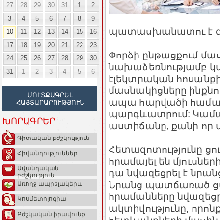
27
28
29
30
31
1
2
3
4
5
6
7
8
9
պատասխանատու է զգու
10
11
12
13
14
15
16
17
18
19
20
21
22
23
Փորձի ընթացքում մ
24
25
26
27
28
29
30
նախաձեռնությամբ կ
31
1
2
3
4
5
6
էլեկտրական հոսանքի 
մասնակիցները ինքնուր
ՄՈՒՏՔԱԳՐԵԼ
ապա հարվածի համար
ՀԱՅՏԱՐԱՐՈՒԹՅՈՒՆ
պարգևատրում: Կամա
ԽՈՐԱԳՐԵՐ
աստիճանը, քանի որ փ
Գիտական բժշկություն
Հետազոտությունը ցույ
Հիվանդություններ
հրամայել են մյուսնե
Ավանդական
դա նվազեցրել է նր
բժշկություն
Նրանց պատճառած ցավի
Առողջ ապրելակերպ
հրամանները նվազեցրե
Կոսմետոլոգիա
ակտիվությունը, որոն
Բժշկական իրավունք