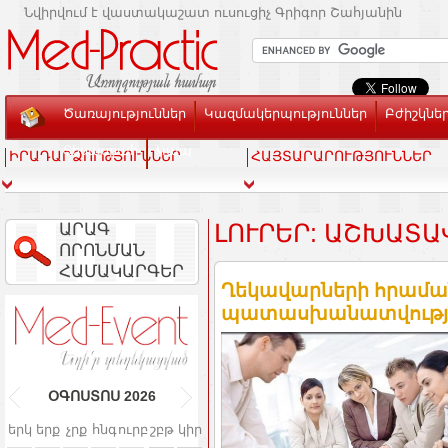
Նվիրվում է վաստակաշատ ուսուցիչ Գրիգոր Շահյանին
Ծառայություններ
Կազմակերպություններ
Բժիշկնե
Տեսասրահ
Կապ
ԻՐԱԴԱՐՁՈՒԹՅՈՒՆՆԵՐ
ՀԱՅՏԱՐԱՐՈՒԹՅՈՒՆՆԵՐ
ԱՐԱԳ
ԼՈՒՐԵՐ: ԱՇԽԱՏԱ
ՈՐՈՆՄԱՆ
ՀԱՄԱԿԱՐԳԵՐ
Ղեկավարների հրաման
պատասխանատվություն
ՕԳՈՍՏՈՍ
2026
երկ
երք
չրք
հնգ
ուրբ
շբթ
կիր