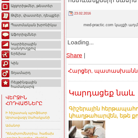
հետևանքների մասին
Ալգորիթմեր, թեստեր
23.02.2016
Թվեր, փաստեր, դեպքեր
med-practic.com կայքի
Պատմական խրոնիկա
Աֆորիզմներ
Loading...
Կարիերային
սանդուղքով
Երեխա
Share
|
Կին
Հարցեր, պատասխաններ
Տղամարդ
Ռեյթինգային
համակարգ
Կարդացեք նաև
ՎԵՐՋԻՆ
ՀՈԴՎԱԾՆԵՐԸ
Գիշերային հերթապահու
Ի հիշատակ պրոֆեսոր
կհաղթահարվեն, եթե ք
Արտավազդ Սահակյանի
Ամանոր
Դենսիտոմետրիա. հաճախ