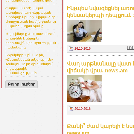
ներկայացվեց հանրությանը
Ինչպես նվազեցնել առո
Հայկական բժշկական
ասոցիացիայի հերթական
կենսակերպի դեպքում. 1
խորհրդի նիստը նվիրված էր
Առողջության համընդհանուր
ապահովագրությանը
«Սլավմեդ»-ը Հայաստանում
առաջինն է ներդրել
ռոբոտային վիրաբուժության
ԼՈՒ
համակարգ
26.10.2016
Նոյեմբերի 1-ին և 2-ին,
«Ընտանեկան բժշկություն»
Վաղ արթնանալը վատ է
թեմայով 12-րդ գիտաժողով՝
միջազգային
վիճակի վրա. news.am
մասնակցությամբ։
Բոլոր լուրերը
20.10.2016
Քանի՞ ժամ կարելի է նս
news.am