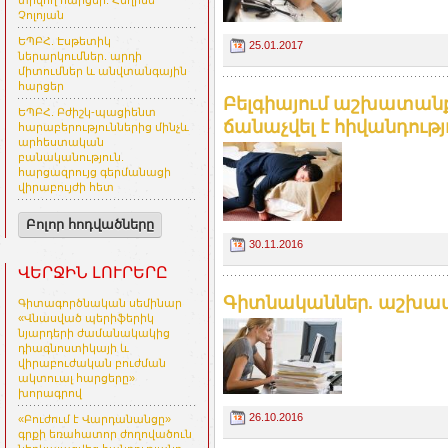
տրվող հարցեր. Հեղինե
Չոլոյան
ԵՊԲՀ. Էսթետիկ
25.01.2017
ներարկումներ. արդի
միտումներ և անվտանգային
հարցեր
Բելգիայում աշխատան
ԵՊԲՀ. Բժիշկ-պացիենտ
ճանաչվել է հիվանդությո
հարաբերություններից մինչև
արհեստական
բանականություն.
հարցազրույց գերմանացի
վիրաբույժի հետ
Բոլոր հոդվածները
30.11.2016
ՎԵՐՋԻՆ ԼՈՒՐԵՐԸ
Գիտնականներ. աշխատա
Գիտագործնական սեմինար
«Վնասված պերիֆերիկ
նյարդերի ժամանակակից
դիագնոստիկայի և
վիրաբուժական բուժման
ակտուալ հարցերը»
խորագրով
26.10.2016
«Բուժում է Վարդանանցը»
գրքի եռահատոր ժողովածուն