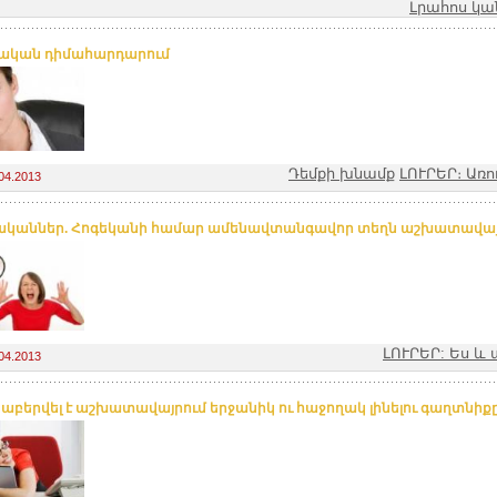
Լրահոս կ
ական դիմահարդարում
Դեմքի խնամք
ԼՈՒՐԵՐ։ Առո
04.2013
կաններ. Հոգեկանի համար ամենավտանգավոր տեղն աշխատավայ
ԼՈՒՐԵՐ: Ես 
04.2013
աբերվել է աշխատավայրում երջանիկ ու հաջողակ լինելու գաղտնիք