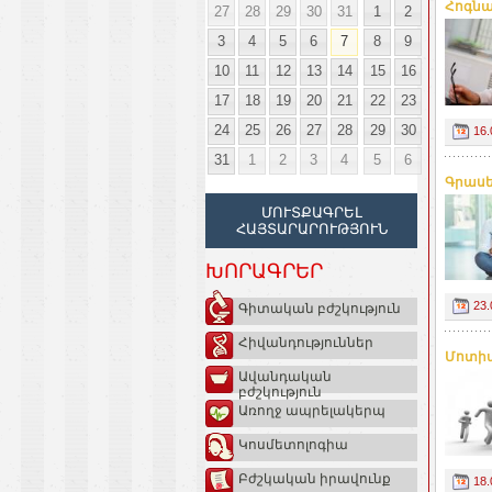
Հոգնա
27
28
29
30
31
1
2
3
4
5
6
7
8
9
10
11
12
13
14
15
16
17
18
19
20
21
22
23
24
25
26
27
28
29
30
16.
31
1
2
3
4
5
6
Գրասե
ՄՈՒՏՔԱԳՐԵԼ
ՀԱՅՏԱՐԱՐՈՒԹՅՈՒՆ
ԽՈՐԱԳՐԵՐ
23.
Գիտական բժշկություն
Հիվանդություններ
Մոտիվ
Ավանդական
բժշկություն
Առողջ ապրելակերպ
Կոսմետոլոգիա
Բժշկական իրավունք
18.