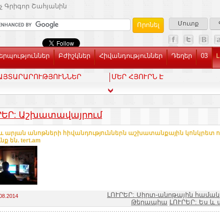
չ Գրիգոր Շահյանին
Մուտք
րպություններ
Բժիշկներ
Հիվանդություններ
Դեղեր
03
Լ
ԱՅՏԱՐԱՐՈՒԹՅՈՒՆՆԵՐ
ՄԵՐ ՀՅՈՒՐՆ Է
ՐԵՐ: Աշխատավայրում
և արյան անոթների հիվանդություններն աշխատանքային կոնկրետ ո
նք են. tert.am
ԼՈՒՐԵՐ: Սիրտ-անոթային համա
08.2014
Թերապիա
ԼՈՒՐԵՐ: Ես 