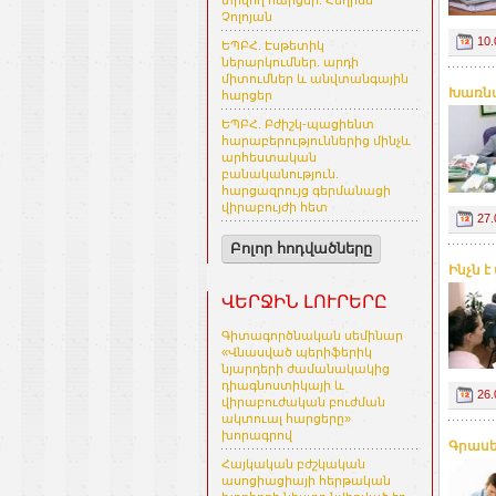
տրվող հարցեր. Հեղինե
Չոլոյան
10.
ԵՊԲՀ. Էսթետիկ
ներարկումներ. արդի
միտումներ և անվտանգային
Խառնա
հարցեր
ԵՊԲՀ. Բժիշկ-պացիենտ
հարաբերություններից մինչև
արհեստական
բանականություն.
հարցազրույց գերմանացի
վիրաբույժի հետ
27.
Բոլոր հոդվածները
Ինչն 
ՎԵՐՋԻՆ ԼՈՒՐԵՐԸ
Գիտագործնական սեմինար
«Վնասված պերիֆերիկ
նյարդերի ժամանակակից
դիագնոստիկայի և
26.
վիրաբուժական բուժման
ակտուալ հարցերը»
խորագրով
Գրասե
Հայկական բժշկական
ասոցիացիայի հերթական