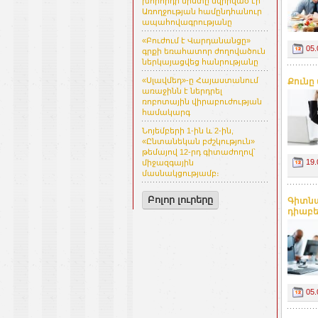
խորհրդի նիստը նվիրված էր
Առողջության համընդհանուր
ապահովագրությանը
«Բուժում է Վարդանանցը»
05.
գրքի եռահատոր ժողովածուն
ներկայացվեց հանրությանը
«Սլավմեդ»-ը Հայաստանում
Քունը
առաջինն է ներդրել
ռոբոտային վիրաբուժության
համակարգ
Նոյեմբերի 1-ին և 2-ին,
«Ընտանեկան բժշկություն»
թեմայով 12-րդ գիտաժողով՝
19.
միջազգային
մասնակցությամբ։
Բոլոր լուրերը
Գիտնա
դիաբ
05.