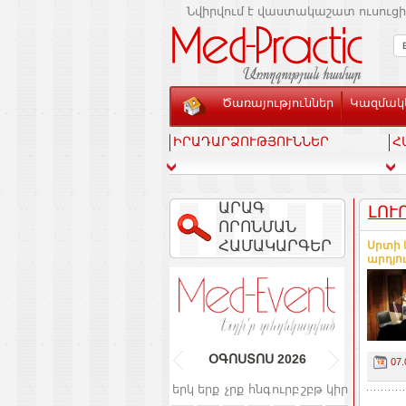
Նվիրվում է վաստակաշատ ուսուցի
Ծառայություններ
Կազմակե
ԻՐԱԴԱՐՁՈՒԹՅՈՒՆՆԵՐ
Հ
ԱՐԱԳ
ԼՈՒ
ՈՐՈՆՄԱՆ
ՀԱՄԱԿԱՐԳԵՐ
Սրտի 
արդյու
ՕԳՈՍՏՈՍ
2026
07.
երկ
երք
չրք
հնգ
ուրբ
շբթ
կիր