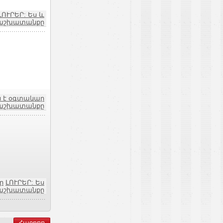
ԼՈՒՐԵՐ: Ես և
աշխատանքը
չն է օգտակար
և աշխատանքը
ր
ԼՈՒՐԵՐ: Ես
աշխատանքը
Հաջորդ