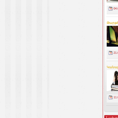
04.
Թարթե
21.
Կանայ
11.
Նախո