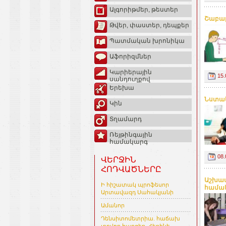
Ալգորիթմեր, թեստեր
Շաբաթ
Թվեր, փաստեր, դեպքեր
Պատմական խրոնիկա
Աֆորիզմներ
Կարիերային
15.
սանդուղքով
Երեխա
Նստա
Կին
Տղամարդ
Ռեյթինգային
համակարգ
08.
ՎԵՐՋԻՆ
ՀՈԴՎԱԾՆԵՐԸ
Աշխատ
Ի հիշատակ պրոֆեսոր
համակ
Արտավազդ Սահակյանի
Ամանոր
Դենսիտոմետրիա. հաճախ