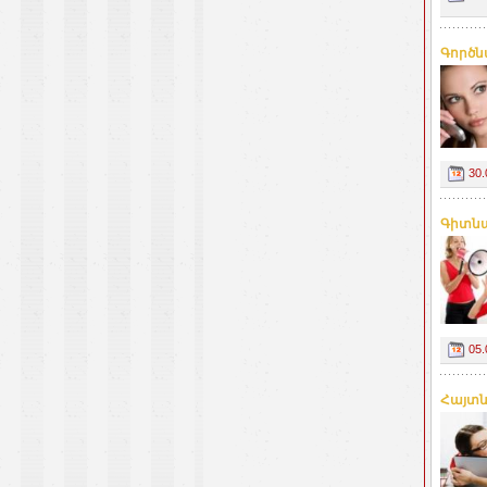
Գործն
30.
Գիտնա
05.
Հայտն