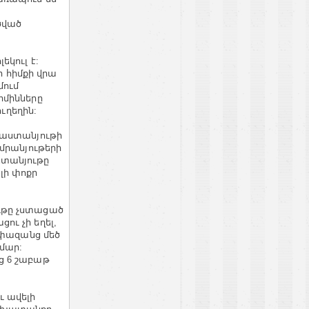
ծված
կուլ է:
ի հիմքի վրա
մում
րմինները
ուղեղին:
վաստանյութի
մրանյութերի
ստանյութը
լի փոքր
ւթը չստացած
ւ չի եղել,
ափազանց մեծ
մար:
ց 6 շաբաթ
ւ ավելի