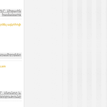
ՐԵՐ: Միզային
համակարգ
րծել ալկոհոլի
եղամիջոցներ
y.am
Ր: Սնունդը և
ռողջությունը