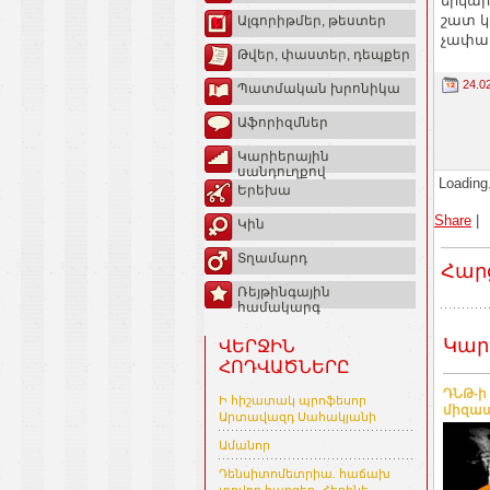
երկա
շատ կ
Ալգորիթմեր, թեստեր
չափաբ
Թվեր, փաստեր, դեպքեր
24.0
Պատմական խրոնիկա
Աֆորիզմներ
Կարիերային
սանդուղքով
Loading.
Երեխա
Share
|
Կին
Տղամարդ
Հար
Ռեյթինգային
համակարգ
Կար
ՎԵՐՋԻՆ
ՀՈԴՎԱԾՆԵՐԸ
ԴՆԹ-ի
Ի հիշատակ պրոֆեսոր
միզապ
Արտավազդ Սահակյանի
Ամանոր
Դենսիտոմետրիա. հաճախ