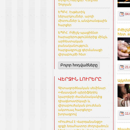
տրվող հարցեր. Հեղինե
Չոլոյան
ԵՊԲՀ. Էսթետիկ
04.
ներարկումներ. արդի
միտումներ և անվտանգային
հարցեր
Բժիշկն
ԵՊԲՀ. Բժիշկ-պացիենտ
հետ. a
հարաբերություններից մինչև
արհեստական
բանականություն.
հարցազրույց գերմանացի
վիրաբույժի հետ
Բոլոր հոդվածները
21.
ՎԵՐՋԻՆ ԼՈՒՐԵՐԸ
Ալկոհո
Գիտագործնական սեմինար
«Վնասված պերիֆերիկ
նյարդերի ժամանակակից
դիագնոստիկայի և
վիրաբուժական բուժման
ակտուալ հարցերը»
11.
խորագրով
«Բուժում է Վարդանանցը»
գրքի եռահատոր ժողովածուն
Ինչպե