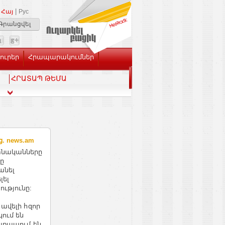
|
Հայ
Рус
Գրանցվել
Լուրեր
Հրապարակումներ
ՀՐԱՏԱՊ ԹԵՄԱ
 news.am
 գիտնականները
ը
անել
լել
ությունը:
ավելի հզոր
կում են
առապում են