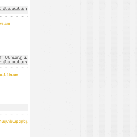
ն է վնասակար
ws.am
Ր: Սնունդը և
ն է վնասակար
մ. 1in.am
հայտնաբերել.