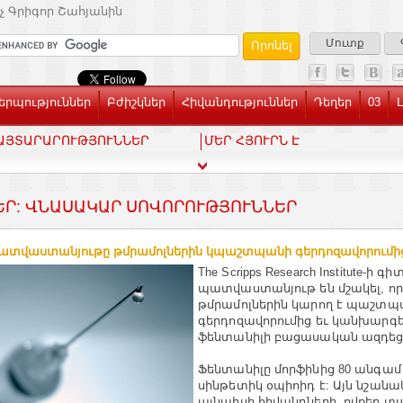
չ Գրիգոր Շահյանին
Մուտք
րպություններ
Բժիշկներ
Հիվանդություններ
Դեղեր
03
ԱՅՏԱՐԱՐՈՒԹՅՈՒՆՆԵՐ
ՄԵՐ ՀՅՈՒՐՆ Է
ԵՐ: ՎՆԱՍԱԿԱՐ ՍՈՎՈՐՈՒԹՅՈՒՆՆԵՐ
ատվաստանյութը թմրամոլներին կպաշտպանի գերդոզավորումից.
The Scripps Research Institute-ի
պատվաստանյութ են մշակել, որ
թմրամոլներին կարող է պաշտպ
գերդոզավորումից եւ կանխարգե
ֆենտանիլի բացասական ազդեց
Ֆենտանիլը մորֆինից 80 անգամ 
սինթետիկ օպիոիդ է: Այն նշանա
այնպիսի հիվանդների, ովքեր տ