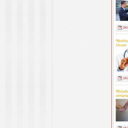
24.
Գիտնա
1in.am
14.
Ծխախո
տոկոս