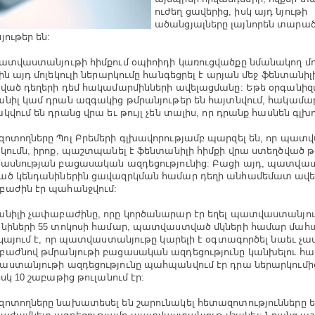
ուժեղ ցավերից, իսկ այդ նյութի
ածանցյալները լայնորեն տարա
յութեր են:
ատվաստանյութի հիմքում օպիոիդի կառուցվածքը նմանակող մոլե
ին այդ մոլեկուլի ներարկումը հանգեցրել է արյան մեջ ֆենտանիլ
ված դեղերի դեմ հակամարմինների ավելացմանը: Եթե օրգանիզ
նիլ կամ դրան ազգակից թմրանյութեր են հայտնվում, հակամա
կվում են դրանց վրա եւ թույլ չեն տալիս, որ դրանք հասնեն գլխ
ոտողները Պոլ Բրեմերի գլխավորությամբ պարզել են, որ պատ
կումն, իրոք, պաշտպանել է ֆենտանիլի հիմքի վրա ստեղծված թ
ասնության բացասական ազդեցությունից: Բացի այդ, պատվա
ծ կենդանիներին ցավազրկման համար դեղի անհամեմատ ավե
աժին էր պահանջվում:
նիլի չափաբաժինը, որը կործանարար էր եղել պատվաստանյո
նիների 55 տոկոսի համար, պատվաստված մկների համար մահացո
վկայում է, որ պատվաստանյութը կարելի է օգտագործել նաեւ չ
աժնով թմրանյութի բացասական ազդեցությունը կանխելու հա
ստանյութի ազդեցությունը պահպանվում էր դրա ներարկումի
իսկ 10 շաբաթից թուլանում էր:
ոտողները նախատեսել են շարունակել հետազոտությունները ե