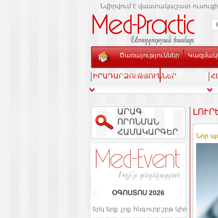
Նվիրվում է վաստակաշատ ուսուցի
Ծառայություններ
Կազմակե
Տեսասրահ
Կապ
ԻՐԱԴԱՐՁՈՒԹՅՈՒՆՆԵՐ
Հ
ԱՐԱԳ
ԼՈՒՐ
ՈՐՈՆՄԱՆ
ՀԱՄԱԿԱՐԳԵՐ
Նոր պ
ՕԳՈՍՏՈՍ
2026
երկ
երք
չրք
հնգ
ուրբ
շբթ
կիր