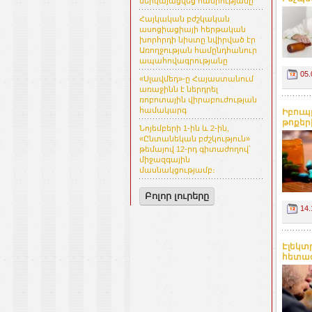
ներկայացվեց հանրությանը
Հայկական բժշկական
ասոցիացիայի հերթական
խորհրդի նիստը նվիրված էր
Առողջության համընդհանուր
ապահովագրությանը
05.
«Սլավմեդ»-ը Հայաստանում
առաջինն է ներդրել
ռոբոտային վիրաբուժության
համակարգ
Իբուպ
թոքեր
Նոյեմբերի 1-ին և 2-ին,
«Ընտանեկան բժշկություն»
թեմայով 12-րդ գիտաժողով՝
միջազգային
մասնակցությամբ։
Բոլոր լուրերը
14.
Էլեկտ
հետազո