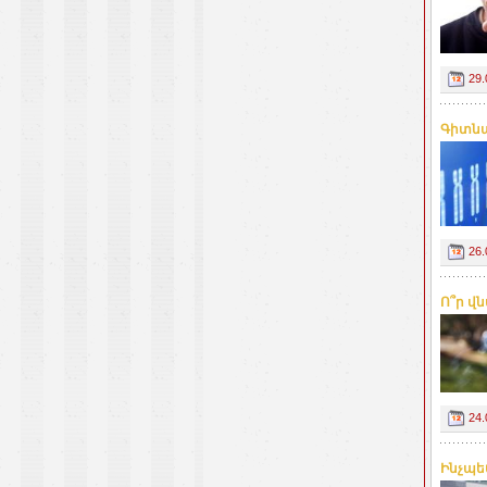
29.
Գիտնա
26.
Ո՞ր վ
24.
Ինչպե