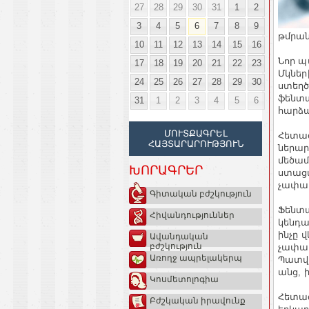
27
28
29
30
31
1
2
3
4
5
6
7
8
9
թմրան
10
11
12
13
14
15
16
Նոր պ
17
18
19
20
21
22
23
Մկներ
24
25
26
27
28
29
30
ստեղծ
ֆենտա
31
1
2
3
4
5
6
հարձա
ՄՈՒՏՔԱԳՐԵԼ
Հետազ
ՀԱՅՏԱՐԱՐՈՒԹՅՈՒՆ
ներար
մեծամ
ԽՈՐԱԳՐԵՐ
ստացա
չափաբ
Գիտական բժշկություն
Ֆենտա
Հիվանդություններ
կենդա
ինչը 
Ավանդական
բժշկություն
չափաբ
Առողջ ապրելակերպ
Պատվա
անց, 
Կոսմետոլոգիա
Հետազ
Բժշկական իրավունք