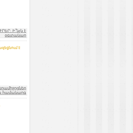
ՒՐԵՐ: Ի՞նչն է
օգտակար
ազեցնում է
եղամիջոցներ
ն համակարգ
.