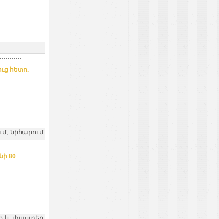
ուց հետո.
մ, նիհարում
ի 80
եր և փաստեր