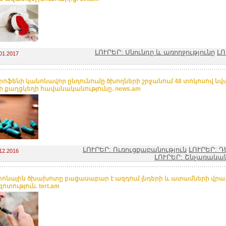
ԼՈՒՐԵՐ: Սնունդը և առողջությունը
ԼՈ
01.2017
րոֆենի կանոնավոր ընդունումը ծխողների շրջանում 48 տոկոսով նվ
ի քաղցկեղի հավանականությունը. news.am
ԼՈՒՐԵՐ: Ուռուցքաբանություն
ԼՈՒՐԵՐ: Դ
12.2016
ԼՈՒՐԵՐ: Շնչառակա
րոնային ծխախոտը բացասաբար է ազդում լնդերի և ատամների վրա
տություն. tert.am