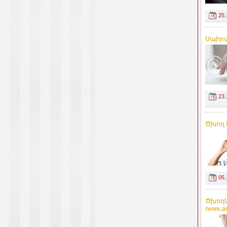
25.
Սպիրտ
23.
Ծխող 
05.
Ծխողն
news.