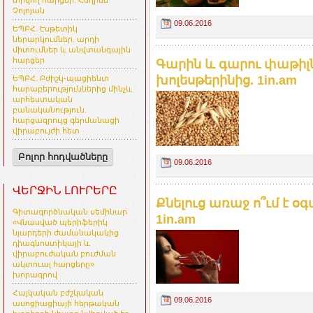
տրվող հարցեր. Հեղինե
Չոլոյան
09.06.2016
ԵՊԲՀ. Էսթետիկ
ներարկումներ. արդի
միտումներ և անվտանգային
հարցեր
Գարին և գարու փաթիլն
խոլեսթերինից. 1in.am
ԵՊԲՀ. Բժիշկ-պացիենտ
հարաբերություններից մինչև
արհեստական
բանականություն.
հարցազրույց գերմանացի
վիրաբույժի հետ
Բոլոր հոդվածները
09.06.2016
ՎԵՐՋԻՆ ԼՈՒՐԵՐԸ
Քնելուց առաջ ո՞ւմ է 
Գիտագործնական սեմինար
1in.am
«Վնասված պերիֆերիկ
նյարդերի ժամանակակից
դիագնոստիկայի և
վիրաբուժական բուժման
ակտուալ հարցերը»
խորագրով
Հայկական բժշկական
09.06.2016
ասոցիացիայի հերթական