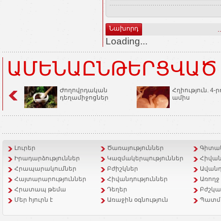
Նախորդ
.
Loading...
ԱՄԵՆԱԸՆԹԵՐՑՎԱԾ
Ժողովրդական
Հղիություն. 4-ր
դեղամիջոցներ
ամիս
Լուրեր
Ծառայություններ
Գիտակ
Իրադարձություններ
Կազմակերպություններ
Հիվան
Հրապարակումներ
Բժիշկներ
Ավանդ
Հայտարարություններ
Հիվանդություններ
Առողջ
Հրատապ թեմա
Դեղեր
Բժշկա
Մեր հյուրն է
Առաջին օգնություն
Պատմ