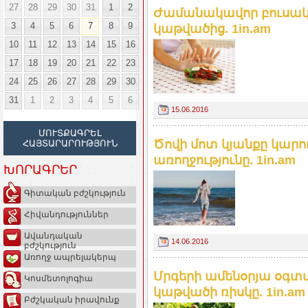
27
28
29
30
31
1
2
Ժամանակավոր բուսակ
3
4
5
6
7
8
9
կաթվածից. 1in.am
10
11
12
13
14
15
16
17
18
19
20
21
22
23
24
25
26
27
28
29
30
31
1
2
3
4
5
6
15.06.2016
ՄՈՒՏՔԱԳՐԵԼ
Ծովի մոտ կյանքը կարո
ՀԱՅՏԱՐԱՐՈՒԹՅՈՒՆ
առողջությունը. 1in.am
ԽՈՐԱԳՐԵՐ
Գիտական բժշկություն
Հիվանդություններ
Ավանդական
14.06.2016
բժշկություն
Առողջ ապրելակերպ
Մրգերի ամենօրյա օգտա
Կոսմետոլոգիա
կաթվածի ռիսկը. 1in.am
Բժշկական իրավունք