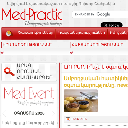
Նվիրվում է վաստակաշատ ուսուցիչ Գրիգոր Շահյանին
Ծառայություններ
Կազմակերպություններ
Բժիշկնե
ԻՐԱԴԱՐՁՈՒԹՅՈՒՆՆԵՐ
ՀԱՅՏԱՐԱՐՈՒԹՅՈՒՆՆԵՐ
ԱՐԱԳ
ԼՈՒՐԵՐ: Ի՞նչն է օգտա
ՈՐՈՆՄԱՆ
ՀԱՄԱԿԱՐԳԵՐ
Ամբողջական հատիկնե
օգտակարությունը. new
ՕԳՈՍՏՈՍ
2026
16.06.2016
երկ
երք
չրք
հնգ
ուրբ
շբթ
կիր