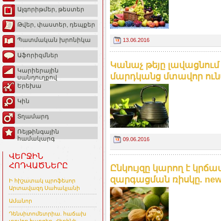
Ալգորիթմեր, թեստեր
Թվեր, փաստեր, դեպքեր
Պատմական խրոնիկա
13.06.2016
Աֆորիզմներ
Կանաչ թեյը լավացնու
Կարիերային
մարդկանց մտավոր ունա
սանդուղքով
Երեխա
Կին
Տղամարդ
Ռեյթինգային
համակարգ
09.06.2016
ՎԵՐՋԻՆ
ՀՈԴՎԱԾՆԵՐԸ
Ընկույզը կարող է կրճա
զարգացման ռիսկը. new
Ի հիշատակ պրոֆեսոր
Արտավազդ Սահակյանի
Ամանոր
Դենսիտոմետրիա. հաճախ