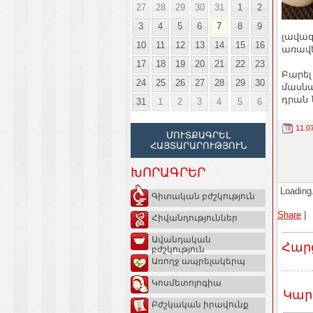
27
28
29
30
31
1
2
3
4
5
6
7
8
9
լավագ
10
11
12
13
14
15
16
առավե
17
18
19
20
21
22
23
Բարել
24
25
26
27
28
29
30
մասնա
դրան 
31
1
2
3
4
5
6
11.0
ՄՈՒՏՔԱԳՐԵԼ
ՀԱՅՏԱՐԱՐՈՒԹՅՈՒՆ
ԽՈՐԱԳՐԵՐ
Loading.
Գիտական բժշկություն
Share
|
Հիվանդություններ
Ավանդական
Հար
բժշկություն
Առողջ ապրելակերպ
Կոսմետոլոգիա
Կար
Բժշկական իրավունք