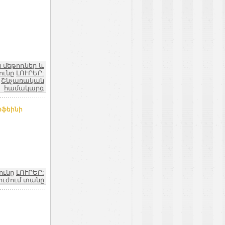
 մեթոդներ և
ունը
ԼՈՒՐԵՐ:
Շնչառական
համակարգ
ոֆեինի
ունը
ԼՈՒՐԵՐ:
ուժում տանը