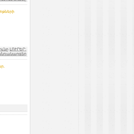
նոթների
ունը
ԼՈՒՐԵՐ:
ննդակարգեր
ր.