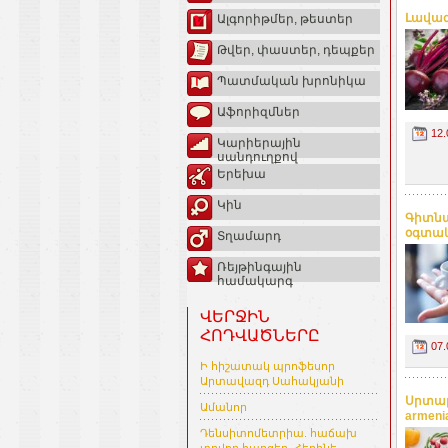
Լավագ
Ալգորիթմեր, թեստեր
Թվեր, փաստեր, դեպքեր
Պատմական խրոնիկա
Աֆորիզմներ
12.
Կարիերային
սանդուղքով
Երեխա
Կին
Գիտնա
օգտակ
Տղամարդ
Ռեյթինգային
համակարգ
ՎԵՐՋԻՆ
ՀՈԴՎԱԾՆԵՐԸ
07.
Ի հիշատակ պրոֆեսոր
Արտավազդ Սահակյանի
Սրտաբ
Ամանոր
armeni
Դենսիտոմետրիա. հաճախ