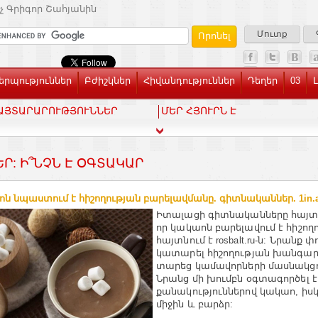
չ Գրիգոր Շահյանին
Մուտք
րպություններ
Բժիշկներ
Հիվանդություններ
Դեղեր
03
ԱՅՏԱՐԱՐՈՒԹՅՈՒՆՆԵՐ
ՄԵՐ ՀՅՈՒՐՆ Է
ԵՐ: Ի՞ՆՉՆ Է ՕԳՏԱԿԱՐ
ն նպաստում է հիշողության բարելավմանը. գիտնականներ. 1in.
Իտալացի գիտնականները հայտ
որ կակաոն բարելավում է հիշողո
հայտնում է rosbalt.ru-ն: Նրանք փ
կատարել հիշողության խանգար
տարեց կամավորների մասնակցո
Նրանց մի խումբն օգտագործել է
քանակություններով կակաո, իսկ 
միջին և բարձր: