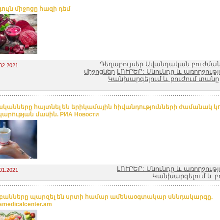
ույն միջոցը հազի դեմ
Դեղաբույսեր
Ավանդական բուժման
02.2021
միջոցներ
ԼՈՒՐԵՐ: Սնունդը և առողջությ
Կանխարգելում և բուժում տանը
կանները հայտնել են երիկամային հիվանդությունների ժամանակ կ
արության մասին. РИА Новости
ԼՈՒՐԵՐ: Սնունդը և առողջությ
01.2021
Կանխարգելում և բ
անները պարզել են սրտի համար ամենաօգտակար սննդակարգը.
amedicalcenter.am