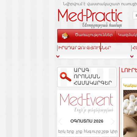
Նվիրվում է վաստակաշատ ուսուցի
Ծառայություններ
Կազմակե
Տեսասրահ
Կապ
ԻՐԱԴԱՐՁՈՒԹՅՈՒՆՆԵՐ
Հ
ԱՐԱԳ
ԼՈՒՐ
ՈՐՈՆՄԱՆ
ՀԱՄԱԿԱՐԳԵՐ
Կակաո
ՕԳՈՍՏՈՍ
2026
երկ
երք
չրք
հնգ
ուրբ
շբթ
կիր