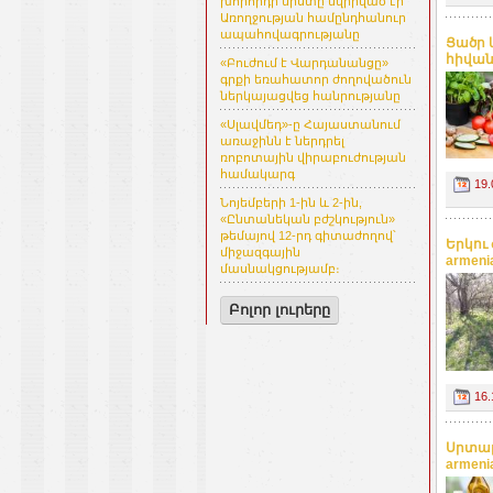
խորհրդի նիստը նվիրված էր
Առողջության համընդհանուր
ապահովագրությանը
Ցածր 
հիվանդ
«Բուժում է Վարդանանցը»
գրքի եռահատոր ժողովածուն
ներկայացվեց հանրությանը
«Սլավմեդ»-ը Հայաստանում
առաջինն է ներդրել
ռոբոտային վիրաբուժության
համակարգ
19.
Նոյեմբերի 1-ին և 2-ին,
«Ընտանեկան բժշկություն»
թեմայով 12-րդ գիտաժողով՝
Երկու
միջազգային
armeni
մասնակցությամբ։
Բոլոր լուրերը
16.
Սրտաբ
armeni