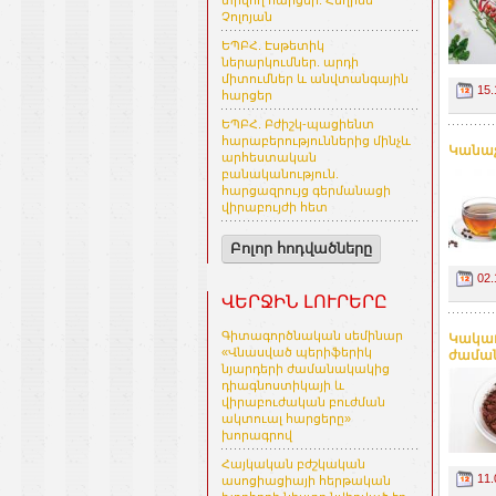
տրվող հարցեր. Հեղինե
Չոլոյան
ԵՊԲՀ. Էսթետիկ
ներարկումներ. արդի
միտումներ և անվտանգային
15.
հարցեր
ԵՊԲՀ. Բժիշկ-պացիենտ
հարաբերություններից մինչև
Կանաչ
արհեստական
բանականություն.
հարցազրույց գերմանացի
վիրաբույժի հետ
Բոլոր հոդվածները
02.
ՎԵՐՋԻՆ ԼՈՒՐԵՐԸ
Գիտագործնական սեմինար
Կակաո
«Վնասված պերիֆերիկ
ժամանա
նյարդերի ժամանակակից
դիագնոստիկայի և
վիրաբուժական բուժման
ակտուալ հարցերը»
խորագրով
Հայկական բժշկական
11.
ասոցիացիայի հերթական