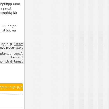
վորների մոտ
 որում,
գործել են
ակ, բոլոր
ւմ են, որ
աղբյուր.
1in.am
nye-produkty.org
վանդակության
համար
ւն չի կրում