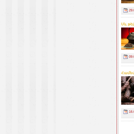
29.
Սև թեյ
09.
Համեմ
16.