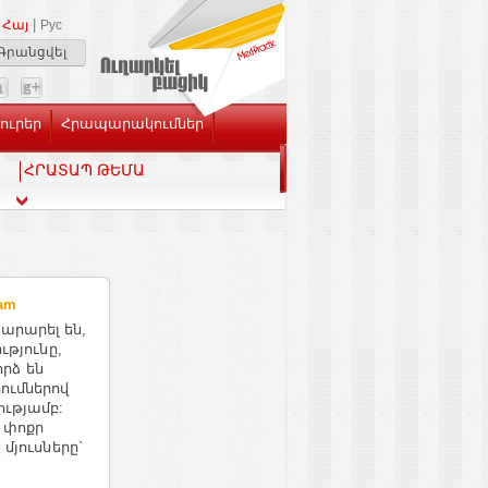
|
Հայ
Рус
Գրանցվել
Լուրեր
Հրապարակումներ
ՀՐԱՏԱՊ ԹԵՄԱ
am
արարել են,
ւթյունը,
որձ են
ումներով
ւթյամբ:
 փոքր
մյուսները`