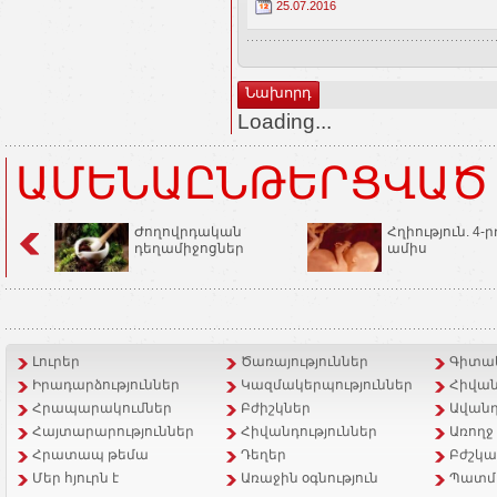
25.07.2016
Նախորդ
Loading...
ԱՄԵՆԱԸՆԹԵՐՑՎԱԾ
Ժողովրդական
Հղիություն. 4-ր
դեղամիջոցներ
ամիս
Լուրեր
Ծառայություններ
Գիտակ
Իրադարձություններ
Կազմակերպություններ
Հիվան
Հրապարակումներ
Բժիշկներ
Ավանդ
Հայտարարություններ
Հիվանդություններ
Առողջ
Հրատապ թեմա
Դեղեր
Բժշկա
Մեր հյուրն է
Առաջին օգնություն
Պատմ