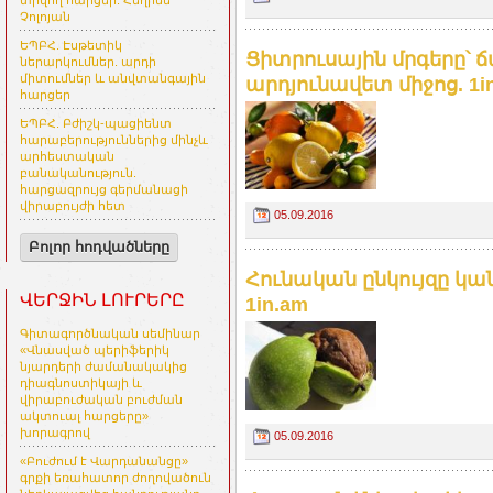
տրվող հարցեր. Հեղինե
Չոլոյան
ԵՊԲՀ. Էսթետիկ
Ցիտրուսային մրգերը՝ 
ներարկումներ. արդի
միտումներ և անվտանգային
արդյունավետ միջոց. 1i
հարցեր
ԵՊԲՀ. Բժիշկ-պացիենտ
հարաբերություններից մինչև
արհեստական
բանականություն.
հարցազրույց գերմանացի
վիրաբույժի հետ
05.09.2016
Բոլոր հոդվածները
Հունական ընկույզը կա
ՎԵՐՋԻՆ ԼՈՒՐԵՐԸ
1in.am
Գիտագործնական սեմինար
«Վնասված պերիֆերիկ
նյարդերի ժամանակակից
դիագնոստիկայի և
վիրաբուժական բուժման
ակտուալ հարցերը»
խորագրով
05.09.2016
«Բուժում է Վարդանանցը»
գրքի եռահատոր ժողովածուն