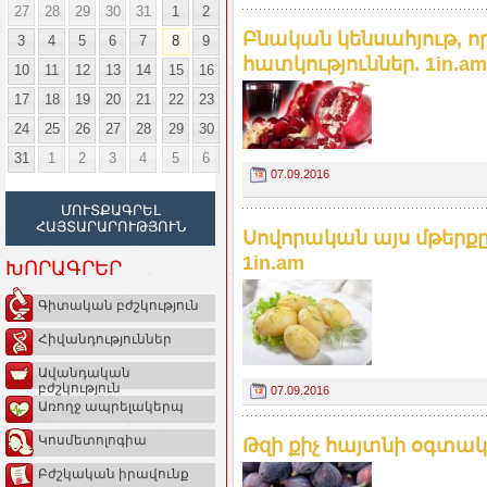
27
28
29
30
31
1
2
Բնական կենսահյութ, որ
3
4
5
6
7
8
9
հատկություններ. 1in.am
10
11
12
13
14
15
16
17
18
19
20
21
22
23
24
25
26
27
28
29
30
31
1
2
3
4
5
6
07.09.2016
ՄՈՒՏՔԱԳՐԵԼ
ՀԱՅՏԱՐԱՐՈՒԹՅՈՒՆ
Սովորական այս մթերք
1in.am
ԽՈՐԱԳՐԵՐ
Գիտական բժշկություն
Հիվանդություններ
Ավանդական
բժշկություն
07.09.2016
Առողջ ապրելակերպ
Կոսմետոլոգիա
Թզի քիչ հայտնի օգտակ
Բժշկական իրավունք