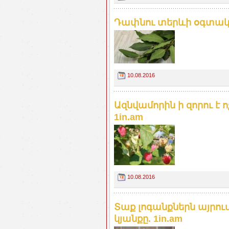
Դափնու տերևի օգտակա
10.08.2016
Ազնվամորին ի զորու է 
1in.am
10.08.2016
Տաք լոգանքներն այրու
կյանքը. 1in.am