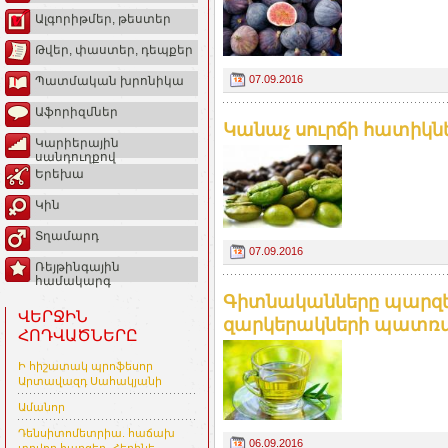
Ալգորիթմեր, թեստեր
Թվեր, փաստեր, դեպքեր
07.09.2016
Պատմական խրոնիկա
Աֆորիզմներ
Կանաչ սուրճի հատիկներ
Կարիերային
սանդուղքով
Երեխա
Կին
Տղամարդ
07.09.2016
Ռեյթինգային
համակարգ
Գիտնականները պարզել 
ՎԵՐՋԻՆ
զարկերակների պատռվա
ՀՈԴՎԱԾՆԵՐԸ
Ի հիշատակ պրոֆեսոր
Արտավազդ Սահակյանի
Ամանոր
Դենսիտոմետրիա. հաճախ
06.09.2016