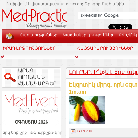
Նվիրվում է վաստակաշատ ուսուցիչ Գրիգոր Շահյանին
Ծառայություններ
Կազմակերպություններ
Բժիշկնե
ԻՐԱԴԱՐՁՈՒԹՅՈՒՆՆԵՐ
ՀԱՅՏԱՐԱՐՈՒԹՅՈՒՆՆԵՐ
ԱՐԱԳ
ԼՈՒՐԵՐ: Ի՞նչն է օգտա
ՈՐՈՆՄԱՆ
ՀԱՄԱԿԱՐԳԵՐ
Էկզոտիկ միրգ, որն օգ
1in.am
ՕԳՈՍՏՈՍ
2026
14.09.2016
երկ
երք
չրք
հնգ
ուրբ
շբթ
կիր