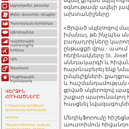
օգնել ցրված սկլերո
Ալգորիթմեր, թեստեր
օգնությամբ ավելի լա
ախտանիշները:
Թվեր, փաստեր, դեպքեր
Պատմական խրոնիկա
«Ցրված սկլերոզով մ
Աֆորիզմներ
իմանալ, թե ինչպես ս
բաղադրիչները կարող
Կարիերային
սանդուղքով
ընթացքի վրա,- ասում
Երեխա
հեղինակները St. Josef 
Կին
սննդակարգի և հիվան
հայտնաբերել ենք ն
Տղամարդ
ըմպելիքների, քաղցրաց
Ռեյթինգային
համակարգ
և հաշմանդամության
ցրված սկլերոզով պա
ՎԵՐՋԻՆ
շաքար պարունակող հ
ՀՈԴՎԱԾՆԵՐԸ
հասցնել նվազագույնի
Ի հիշատակ պրոֆեսոր
Արտավազդ Սահակյանի
ՄեդիկՖորումը հիշեցնո
Ամանոր
աուտոիմուն հիվանդու
Դենսիտոմետրիա. հաճախ