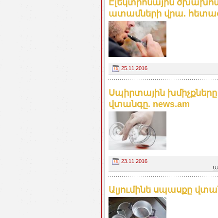
Էլեկտրոնային ծխախոտ
ատամների վրա. հետազո
25.11.2016
Սպիրտային խմիչքները
վտանգը. news.am
23.11.2016
ա
Ալյումինե սպասքը վտան