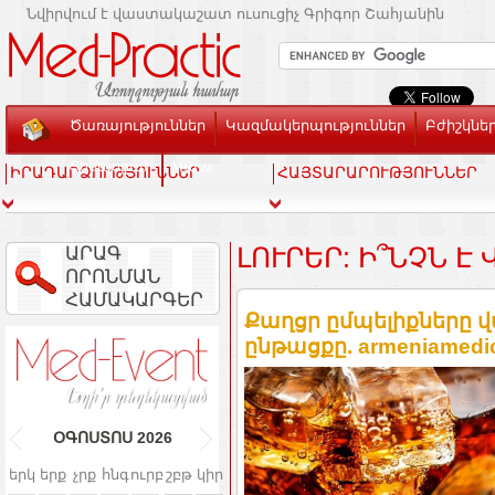
Նվիրվում է վաստակաշատ ուսուցիչ Գրիգոր Շահյանին
Ծառայություններ
Կազմակերպություններ
Բժիշկնե
Տեսասրահ
Կապ
ԻՐԱԴԱՐՁՈՒԹՅՈՒՆՆԵՐ
ՀԱՅՏԱՐԱՐՈՒԹՅՈՒՆՆԵՐ
ԱՐԱԳ
ԼՈՒՐԵՐ: Ի՞ՆՉՆ Է
ՈՐՈՆՄԱՆ
ՀԱՄԱԿԱՐԳԵՐ
Քաղցր ըմպելիքները վ
ընթացքը. armeniamedic
ՕԳՈՍՏՈՍ
2026
երկ
երք
չրք
հնգ
ուրբ
շբթ
կիր