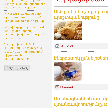
խորհրդի նիստը նվիրված էր
Առողջության համընդհանուր
ապահովագրությանը
Մեծ քանակի շաքարը ոչ
«Բուժում է Վարդանանցը»
պաշտպանությունը
գրքի եռահատոր ժողովածուն
ներկայացվեց հանրությանը
«Սլավմեդ»-ը Հայաստանում
առաջինն է ներդրել
ռոբոտային վիրաբուժության
համակարգ
Նոյեմբերի 1-ին և 2-ին,
13.01.2021
«Ընտանեկան բժշկություն»
թեմայով 12-րդ գիտաժողով՝
միջազգային
Էներգետիկ ըմպելիքներ
մասնակցությամբ։
Բոլոր լուրերը
08.01.2021
Մասնագետներն ապացո
վտանգավորությունը. Dai