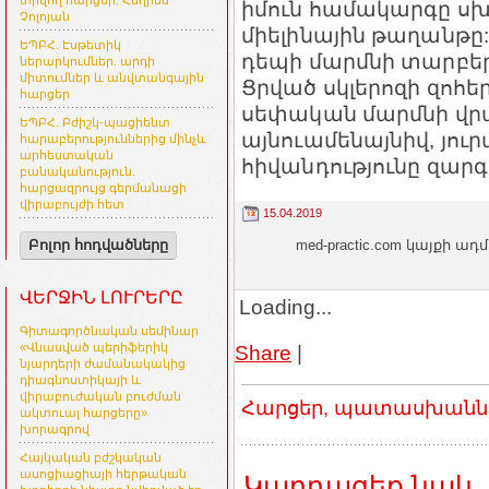
տրվող հարցեր. Հեղինե
իմուն համակարգը սխա
Չոլոյան
միելինային թաղանթը:
ԵՊԲՀ. Էսթետիկ
դեպի մարմնի տարբեր
ներարկումներ. արդի
միտումներ և անվտանգային
Ցրված սկլերոզի զոհ
հարցեր
սեփական մարմնի վրա
ԵՊԲՀ. Բժիշկ-պացիենտ
այնուամենայնիվ, յո
հարաբերություններից մինչև
արհեստական
հիվանդությունը զար
բանականություն.
հարցազրույց գերմանացի
վիրաբույժի հետ
15.04.2019
med-practic.com կայքի
Բոլոր հոդվածները
ՎԵՐՋԻՆ ԼՈՒՐԵՐԸ
Loading...
Գիտագործնական սեմինար
Share
|
«Վնասված պերիֆերիկ
նյարդերի ժամանակակից
դիագնոստիկայի և
վիրաբուժական բուժման
Հարցեր, պատասխաններ
ակտուալ հարցերը»
խորագրով
Հայկական բժշկական
ասոցիացիայի հերթական
Կարդացեք նաև