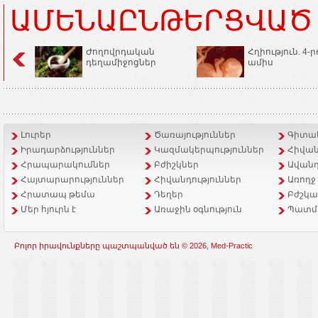
ԱՄԵՆԱԸՆԹԵՐՑՎԱԾ
Ժողովրդական
Հղիություն. 4-ր
դեղամիջոցներ
ամիս
Լուրեր
Ծառայություններ
Գիտակ
Իրադարձություններ
Կազմակերպություններ
Հիվան
Հրապարակումներ
Բժիշկներ
Ավանդ
Հայտարարություններ
Հիվանդություններ
Առողջ
Հրատապ թեմա
Դեղեր
Բժշկա
Մեր հյուրն է
Առաջին օգնություն
Պատմ
Բոլոր իրավունքները պաշտպանված են © 2026, Med-Practic