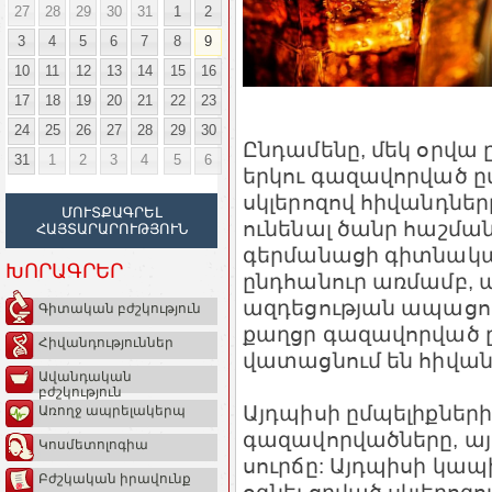
27
28
29
30
31
1
2
3
4
5
6
7
8
9
10
11
12
13
14
15
16
17
18
19
20
21
22
23
24
25
26
27
28
29
30
Ընդամենը, մեկ օրվա
31
1
2
3
4
5
6
երկու գազավորված ը
սկլերոզով հիվանդնե
ՄՈՒՏՔԱԳՐԵԼ
ունենալ ծանր հաշման
ՀԱՅՏԱՐԱՐՈՒԹՅՈՒՆ
գերմանացի գիտնականն
ԽՈՐԱԳՐԵՐ
ընդհանուր առմամբ, 
ազդեցության ապացու
Գիտական բժշկություն
քաղցր գազավորված 
Հիվանդություններ
վատացնում են հիվան
Ավանդական
բժշկություն
Այդպիսի ըմպելիքների
Առողջ ապրելակերպ
գազավորվածները, այ
Կոսմետոլոգիա
սուրճը: Այդպիսի կապ
Բժշկական իրավունք