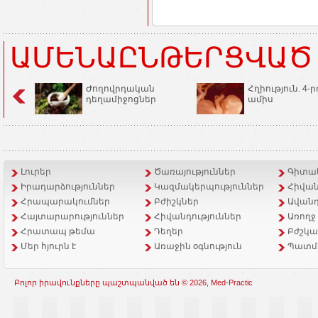
ԱՄԵՆԱԸՆԹԵՐՑՎԱԾ
Ժողովրդական
Հղիություն. 4-ր
դեղամիջոցներ
ամիս
Լուրեր
Ծառայություններ
Գիտակ
Իրադարձություններ
Կազմակերպություններ
Հիվան
Հրապարակումներ
Բժիշկներ
Ավանդ
Հայտարարություններ
Հիվանդություններ
Առողջ
Հրատապ թեմա
Դեղեր
Բժշկա
Մեր հյուրն է
Առաջին օգնություն
Պատմ
Բոլոր իրավունքները պաշտպանված են © 2026, Med-Practic