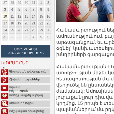
27
28
29
30
31
1
2
3
4
5
6
7
8
9
10
11
12
13
14
15
16
17
18
19
20
21
22
23
Հակամարտություններ
24
25
26
27
28
29
30
ամուսնությունում, բ
31
1
2
3
4
5
6
արձագանքում, եւ ար
օգնել` կանխատեսելո
ՄՈՒՏՔԱԳՐԵԼ
ՀԱՅՏԱՐԱՐՈՒԹՅՈՒՆ
խնդիրների զարգացու
ԽՈՐԱԳՐԵՐ
Հակամարտությանը հա
առողջության միջեւ 
Գիտական բժշկություն
հետազոտության ժամա
Հիվանդություններ
վերլուծել են ընտանե
Ավանդական
ժամանակ: Ամուսիննե
բժշկություն
Առողջ ապրելակերպ
յուրաքանչյուր դիպված
կողմից, 15 րոպե է տ
Կոսմետոլոգիա
պայմաններում մարդ
Բժշկական իրավունք