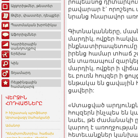
րոպեանոց դիտարկում
Ալգորիթմեր, թեստեր
բավարար է` որոշելո
նրանց հնարավոր առ
Թվեր, փաստեր, դեպքեր
Պատմական խրոնիկա
Գիտնականները, մասն
Աֆորիզմներ
մարդիկ, ովքեր հակվա
Կարիերային
ինքնատիրապետումը ե
սանդուղքով
իրենց համար տհաճ շ
Երեխա
են տառապում զարկերա
Կին
մարդիկ, ովքեր ի վիճ
Տղամարդ
եւ բուռն հույզեր ի ցու
ենթակա են ցավային 
Ռեյթինգային
համակարգ
ցավերի:
ՎԵՐՋԻՆ
ՀՈԴՎԱԾՆԵՐԸ
«Ստացված արդյունքնե
հույզերն ինչպես են 
Ի հիշատակ պրոֆեսոր
Արտավազդ Սահակյանի
նաեւ, թե ժամանակի 
Ամանոր
կարող է առողջությ
հետեւանքներ կանխատ
Դենսիտոմետրիա. հաճախ