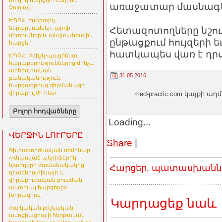
տրվող հարցեր. Հեղինե
առաջատար մասնագետ
Չոլոյան
ԵՊԲՀ. Էսթետիկ
Հետազոտողները նշու
ներարկումներ. արդի
միտումներ և անվտանգային
ընթացքում հույզերի 
հարցեր
հատկապես վառ է դրս
ԵՊԲՀ. Բժիշկ-պացիենտ
հարաբերություններից մինչև
արհեստական
31.05.2016
բանականություն.
հարցազրույց գերմանացի
վիրաբույժի հետ
med-practic.com կայքի
Բոլոր հոդվածները
Loading...
ՎԵՐՋԻՆ ԼՈՒՐԵՐԸ
Share
|
Գիտագործնական սեմինար
«Վնասված պերիֆերիկ
նյարդերի ժամանակակից
Հարցեր, պատասխաններ
դիագնոստիկայի և
վիրաբուժական բուժման
ակտուալ հարցերը»
խորագրով
Կարդացեք նաև
Հայկական բժշկական
ասոցիացիայի հերթական