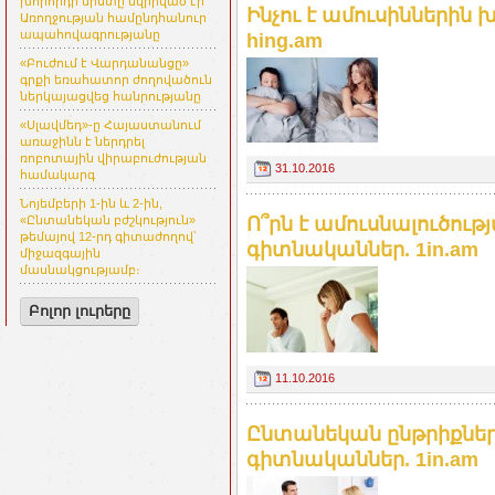
խորհրդի նիստը նվիրված էր
Ինչու է ամուսիններին 
Առողջության համընդհանուր
ապահովագրությանը
hing.am
«Բուժում է Վարդանանցը»
գրքի եռահատոր ժողովածուն
ներկայացվեց հանրությանը
«Սլավմեդ»-ը Հայաստանում
առաջինն է ներդրել
ռոբոտային վիրաբուժության
31.10.2016
համակարգ
Նոյեմբերի 1-ին և 2-ին,
Ո՞րն է ամուսնալուծու
«Ընտանեկան բժշկություն»
թեմայով 12-րդ գիտաժողով՝
գիտնականներ. 1in.am
միջազգային
մասնակցությամբ։
Բոլոր լուրերը
11.10.2016
Ընտանեկան ընթրիքներ
գիտնականներ. 1in.am