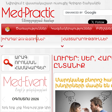
Նվիրվում է վաստակաշատ ուսուցիչ Գրիգոր Շահյանին
Ծառայություններ
Կազմակերպություններ
Բժիշկնե
Տեսասրահ
Կապ
ԻՐԱԴԱՐՁՈՒԹՅՈՒՆՆԵՐ
ՀԱՅՏԱՐԱՐՈՒԹՅՈՒՆՆԵՐ
ԱՐԱԳ
ԼՈՒՐԵՐ: ՍԵՐ, ՀԱ
ՈՐՈՆՄԱՆ
ԸՆՏԱՆԻՔ
ՀԱՄԱԿԱՐԳԵՐ
Մարդկանց բնորոշ հա
խնդիրների մասին են վ
ՕԳՈՍՏՈՍ
2026
երկ
երք
չրք
հնգ
ուրբ
շբթ
կիր