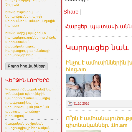
տրվող հարցեր. Հեղինե
Չոլոյան
Share
|
ԵՊԲՀ. Էսթետիկ
ներարկումներ. արդի
միտումներ և անվտանգային
Հարցեր, պատասխաններ
հարցեր
ԵՊԲՀ. Բժիշկ-պացիենտ
հարաբերություններից մինչև
արհեստական
Կարդացեք նաև
բանականություն.
հարցազրույց գերմանացի
վիրաբույժի հետ
Ինչու է ամուսիններին 
Բոլոր հոդվածները
hing.am
ՎԵՐՋԻՆ ԼՈՒՐԵՐԸ
Գիտագործնական սեմինար
«Վնասված պերիֆերիկ
նյարդերի ժամանակակից
դիագնոստիկայի և
31.10.2016
վիրաբուժական բուժման
ակտուալ հարցերը»
խորագրով
Ո՞րն է ամուսնալուծու
Հայկական բժշկական
գիտնականներ. 1in.am
ասոցիացիայի հերթական