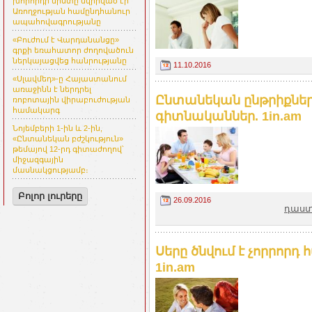
խորհրդի նիստը նվիրված էր
Առողջության համընդհանուր
ապահովագրությանը
«Բուժում է Վարդանանցը»
գրքի եռահատոր ժողովածուն
ներկայացվեց հանրությանը
11.10.2016
«Սլավմեդ»-ը Հայաստանում
առաջինն է ներդրել
Ընտանեկան ընթրիքներ
ռոբոտային վիրաբուժության
համակարգ
գիտնականներ. 1in.am
Նոյեմբերի 1-ին և 2-ին,
«Ընտանեկան բժշկություն»
թեմայով 12-րդ գիտաժողով՝
միջազգային
մասնակցությամբ։
Բոլոր լուրերը
26.09.2016
դաստ
Սերը ծնվում է չորրոր
1in.am