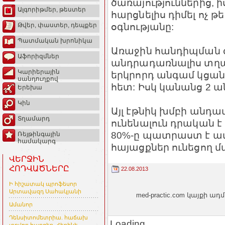
ծառայություններից, ի
Ալգորիթմեր, թեստեր
հարցնելիս դիմել ոչ 
օգնությանը:
Թվեր, փաստեր, դեպքեր
Պատմական խրոնիկա
Առաջին հանդիպման 
Աֆորիզմներ
անդրադառնալիս տղամ
Կարիերային
երկրորդ անգամ կցան
սանդուղքով
հետ: Իսկ կանանց 2 ան
Երեխա
Կին
Այլ էթնիկ խմբի անդա
Տղամարդ
ունենալուն դրական է
80%-ը պատրաստ է ամ
Ռեյթինգային
համակարգ
հայացքներ ունեցող մ
ՎԵՐՋԻՆ
ՀՈԴՎԱԾՆԵՐԸ
22.08.2013
Ի հիշատակ պրոֆեսոր
Արտավազդ Սահակյանի
med-practic.com կայքի
Ամանոր
Դենսիտոմետրիա. հաճախ
Loading...