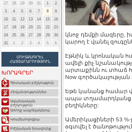
27
28
29
30
31
1
2
3
4
5
6
7
8
9
10
11
12
13
14
15
16
17
18
19
20
21
22
23
կնոջ դեմքի մազերը, ի
24
25
26
27
28
29
30
կարող է վանել զուգը
31
1
2
3
4
5
6
Էթնիկ և կրոնական հ
ՄՈՒՏՔԱԳՐԵԼ
ՀԱՅՏԱՐԱՐՈՒԹՅՈՒՆ
ավելի քիչ նշանակությ
արտաքինն ու տհաճ հոտ
ԽՈՐԱԳՐԵՐ
Now գործակալության 
Գիտական բժշկություն
Եթե կանանց համար վ
Հիվանդություններ
ապա տղամարդկանց հ
Ավանդական
բեղիկները:
բժշկություն
Առողջ ապրելակերպ
Ամերիկացիների 53 %-ը
Կոսմետոլոգիա
օգտվել է ծանոթությո
Բժշկական իրավունք