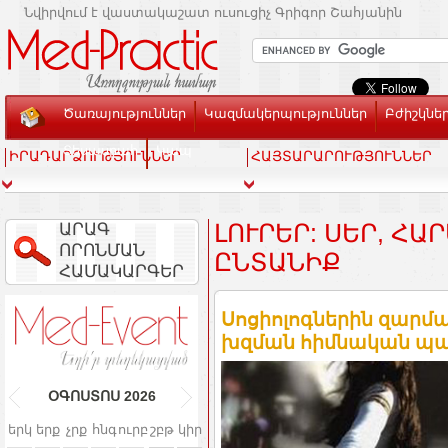
Նվիրվում է վաստակաշատ ուսուցիչ Գրիգոր Շահյանին
Ծառայություններ
Կազմակերպություններ
Բժիշկնե
Տեսասրահ
Կապ
ԻՐԱԴԱՐՁՈՒԹՅՈՒՆՆԵՐ
ՀԱՅՏԱՐԱՐՈՒԹՅՈՒՆՆԵՐ
ԱՐԱԳ
ԼՈՒՐԵՐ: ՍԵՐ, ՀԱ
ՈՐՈՆՄԱՆ
ԸՆՏԱՆԻՔ
ՀԱՄԱԿԱՐԳԵՐ
Սոցիոլոգներին զարմա
խզման հիմնական պ
ՕԳՈՍՏՈՍ
2026
երկ
երք
չրք
հնգ
ուրբ
շբթ
կիր