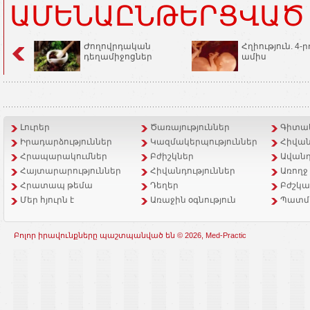
ԱՄԵՆԱԸՆԹԵՐՑՎԱԾ
Ժողովրդական
Հղիություն. 4-ր
դեղամիջոցներ
ամիս
Լուրեր
Ծառայություններ
Գիտակ
Իրադարձություններ
Կազմակերպություններ
Հիվան
Հրապարակումներ
Բժիշկներ
Ավանդ
Հայտարարություններ
Հիվանդություններ
Առողջ
Հրատապ թեմա
Դեղեր
Բժշկա
Մեր հյուրն է
Առաջին օգնություն
Պատմ
Բոլոր իրավունքները պաշտպանված են © 2026, Med-Practic