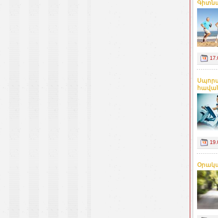
Գիտնա
17.
Սպորտ
հավան
19.
Օրակա