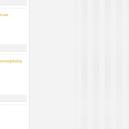
s.am
աղատացմանը.