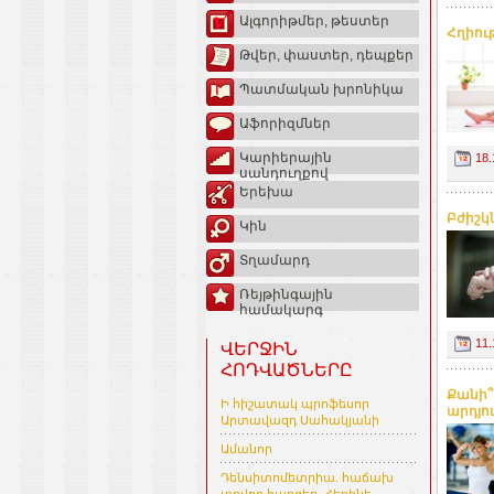
Ալգորիթմեր, թեստեր
Հղիու
Թվեր, փաստեր, դեպքեր
Պատմական խրոնիկա
Աֆորիզմներ
Կարիերային
18.
սանդուղքով
Երեխա
Բժիշկ
Կին
Տղամարդ
Ռեյթինգային
համակարգ
11.
ՎԵՐՋԻՆ
ՀՈԴՎԱԾՆԵՐԸ
Քանի՞
Ի հիշատակ պրոֆեսոր
արդյու
Արտավազդ Սահակյանի
Ամանոր
Դենսիտոմետրիա. հաճախ