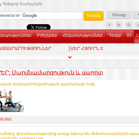
չ Գրիգոր Շահյանին
Մուտք
րպություններ
Բժիշկներ
Հիվանդություններ
Դեղեր
03
Լ
ԱՅՏԱՐԱՐՈՒԹՅՈՒՆՆԵՐ
ՄԵՐ ՀՅՈՒՐՆ Է
ՐԵՐ: Մարմնամարզություն և սպորտ
ական ծանրաբեռնվածության զարմանալի ուժը
05.2021
ւմները վիրահատությունից առաջ օգնում են մեծահասակներին ար
նգնվել. nairimed.com