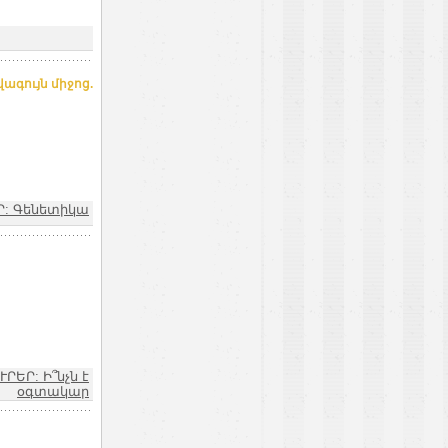
գույն միջոց.
Ր: Գենետիկա
ՒՐԵՐ: Ի՞նչն է
օգտակար