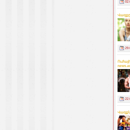
02.
Վազքը
29.
Ուժայ
news.
22.
Վազքն