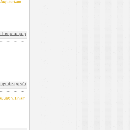
ր. tert.am
չն է օգտակար
քաբանություն
աններ. 1in.am