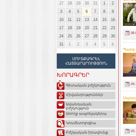
27
28
29
30
31
1
2
3
4
5
6
7
8
9
10
11
12
13
14
15
16
17
18
19
20
21
22
23
06.
24
25
26
27
28
29
30
31
1
2
3
4
5
6
Պարզ 
ՄՈՒՏՔԱԳՐԵԼ
ՀԱՅՏԱՐԱՐՈՒԹՅՈՒՆ
ԽՈՐԱԳՐԵՐ
04.
Գիտական բժշկություն
Հիվանդություններ
Սպորտ
Ավանդական
բժշկություն
Առողջ ապրելակերպ
Կոսմետոլոգիա
03.
Բժշկական իրավունք