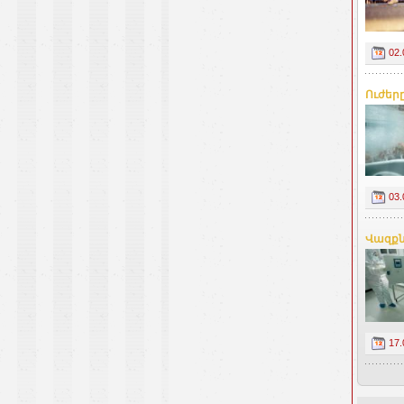
02.
Ուժեր
03.
Վազքն
17.