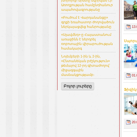
խորհրդի նիստը նվիրված էր
Առողջության համընդհանուր
ապահովագրությանը
«Բուժում է Վարդանանցը»
գրքի եռահատոր ժողովածուն
13.
ներկայացվեց հանրությանը
«Սլավմեդ»-ը Հայաստանում
առաջինն է ներդրել
Սպորտը
ռոբոտային վիրաբուժության
համակարգ
Նոյեմբերի 1-ին և 2-ին,
«Ընտանեկան բժշկություն»
թեմայով 12-րդ գիտաժողով՝
միջազգային
մասնակցությամբ։
01.
Բոլոր լուրերը
Ֆիզիկ
20.