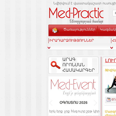
Նվիրվում է վաստակաշատ ուսուցի
Ծառայություններ
Կազմակե
ԻՐԱԴԱՐՁՈՒԹՅՈՒՆՆԵՐ
Հ
ԱՐԱԳ
ԼՈՒ
ՈՐՈՆՄԱՆ
ՀԱՄԱԿԱՐԳԵՐ
Ֆիզիկ
07.
ՕԳՈՍՏՈՍ
2026
երկ
երք
չրք
հնգ
ուրբ
շբթ
կիր
Մարզո
վերակա