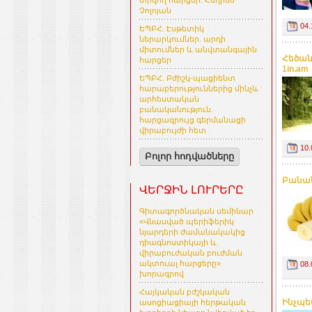
տրվող հարցեր. Հեղինե
Չոլոյան
04.
ԵՊԲՀ. Էսթետիկ
ներարկումներ. արդի
միտումներ և անվտանգային
Հեծան
հարցեր
1in.am
ԵՊԲՀ. Բժիշկ-պացիենտ
հարաբերություններից մինչև
արհեստական
բանականություն.
հարցազրույց գերմանացի
վիրաբույժի հետ
10.
Բոլոր հոդվածները
Բանան
ՎԵՐՋԻՆ ԼՈՒՐԵՐԸ
Գիտագործնական սեմինար
«Վնասված պերիֆերիկ
նյարդերի ժամանակակից
դիագնոստիկայի և
վիրաբուժական բուժման
ակտուալ հարցերը»
08.
խորագրով
Հայկական բժշկական
Ինչպես
ասոցիացիայի հերթական