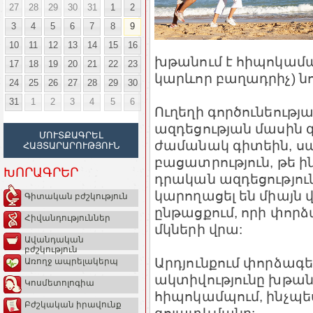
27
28
29
30
31
1
2
3
4
5
6
7
8
9
10
11
12
13
14
15
16
խթանում է հիպոկամպո
17
18
19
20
21
22
23
կարևոր բաղադրիչ) նո
24
25
26
27
28
29
30
31
1
2
3
4
5
6
Ուղեղի գործունեութ
ազդեցության մասին
ՄՈՒՏՔԱԳՐԵԼ
ժամանակ գիտեին, սակ
ՀԱՅՏԱՐԱՐՈՒԹՅՈՒՆ
բացատրություն, թե 
ԽՈՐԱԳՐԵՐ
դրական ազդեցությու
կարողացել են միայն 
Գիտական բժշկություն
ընթացքում, որի փոր
Հիվանդություններ
մկների վրա:
Ավանդական
բժշկություն
Արդյունքում փորձագ
Առողջ ապրելակերպ
ակտիվությունը խթան
Կոսմետոլոգիա
հիպոկամպում, ինչպես
Բժշկական իրավունք