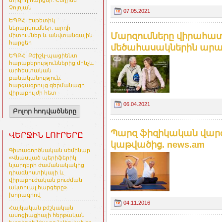
տրվող հարցեր. Հեղինե
Չոլոյան
07.05.2021
ԵՊԲՀ. Էսթետիկ
ներարկումներ. արդի
Մարզումները վիրահատո
միտումներ և անվտանգային
հարցեր
մեծահասակներին արագ 
ԵՊԲՀ. Բժիշկ-պացիենտ
հարաբերություններից մինչև
արհեստական
բանականություն.
հարցազրույց գերմանացի
վիրաբույժի հետ
06.04.2021
Բոլոր հոդվածները
Պարզ ֆիզիկական վարժո
ՎԵՐՋԻՆ ԼՈՒՐԵՐԸ
կաթվածից. news.am
Գիտագործնական սեմինար
«Վնասված պերիֆերիկ
նյարդերի ժամանակակից
դիագնոստիկայի և
վիրաբուժական բուժման
ակտուալ հարցերը»
խորագրով
04.11.2016
Հայկական բժշկական
ասոցիացիայի հերթական