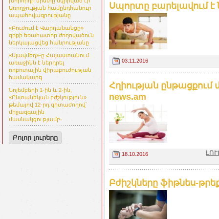
խորհրդի նիստը նվիրված էր
Սպորտը բարելավում է 
Առողջության համընդհանուր
ապահովագրությանը
«Բուժում է Վարդանանցը»
գրքի եռահատոր ժողովածուն
ներկայացվեց հանրությանը
«Սլավմեդ»-ը Հայաստանում
03.11.2016
առաջինն է ներդրել
ռոբոտային վիրաբուժության
համակարգ
Հղիության ընթացքում 
Նոյեմբերի 1-ին և 2-ին,
news.am
«Ընտանեկան բժշկություն»
թեմայով 12-րդ գիտաժողով՝
միջազգային
մասնակցությամբ։
Բոլոր լուրերը
ԼՈՒ
18.10.2016
Բժիշկները ֆիթնես-թրե