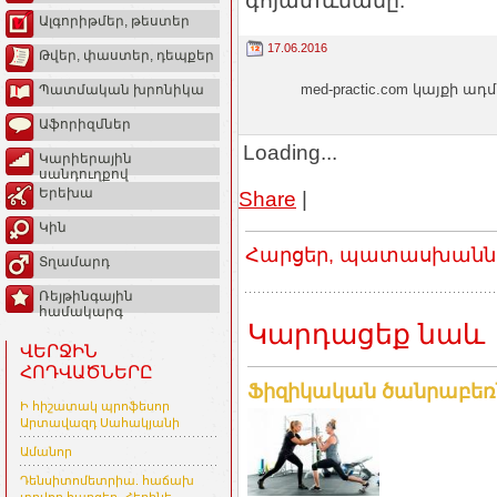
գոյատևմանը:
Ալգորիթմեր, թեստեր
17.06.2016
Թվեր, փաստեր, դեպքեր
med-practic.com կայքի
Պատմական խրոնիկա
Աֆորիզմներ
Loading...
Կարիերային
սանդուղքով
Երեխա
Share
|
Կին
Հարցեր, պատասխաններ
Տղամարդ
Ռեյթինգային
համակարգ
Կարդացեք նաև
ՎԵՐՋԻՆ
ՀՈԴՎԱԾՆԵՐԸ
Ֆիզիկական ծանրաբեռն
Ի հիշատակ պրոֆեսոր
Արտավազդ Սահակյանի
Ամանոր
Դենսիտոմետրիա. հաճախ