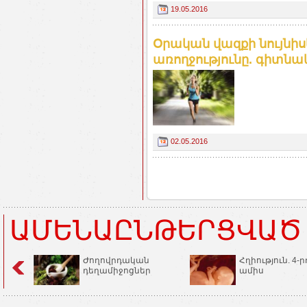
19.05.2016
Օրական վազքի նույնիս
առողջությունը. գիտնակ
02.05.2016
ԱՄԵՆԱԸՆԹԵՐՑՎԱԾ
Ժողովրդական
Հղիություն. 4-ր
դեղամիջոցներ
ամիս