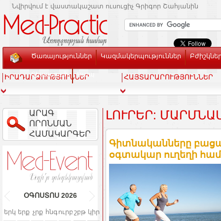
Նվիրվում է վաստակաշատ ուսուցիչ Գրիգոր Շահյանին
Ծառայություններ
Կազմակերպություններ
Բժիշկնե
Տեսասրահ
Կապ
ԻՐԱԴԱՐՁՈՒԹՅՈՒՆՆԵՐ
ՀԱՅՏԱՐԱՐՈՒԹՅՈՒՆՆԵՐ
ԱՐԱԳ
ԼՈՒՐԵՐ: ՄԱՐՄՆԱ
ՈՐՈՆՄԱՆ
ՀԱՄԱԿԱՐԳԵՐ
Գիտնականները բացահ
օգտակար ուղեղի համա
ՕԳՈՍՏՈՍ
2026
երկ
երք
չրք
հնգ
ուրբ
շբթ
կիր