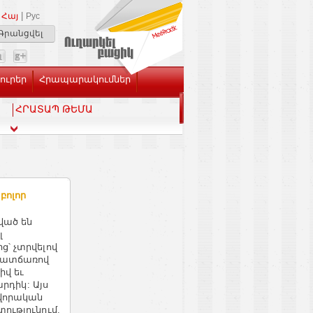
|
Հայ
Рус
Գրանցվել
Լուրեր
Հրապարակումներ
ՀՐԱՏԱՊ ԹԵՄԱ
բոլոր
ված են
լ
՝ չտրվելով
 պատճառով
իվ եւ
արդիկ: Այս
վորական
ությունում,