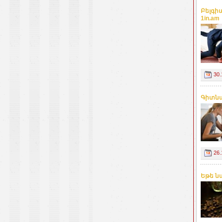
Բելգի
1in.am
30.
Գիտնա
26.
Եթե ն