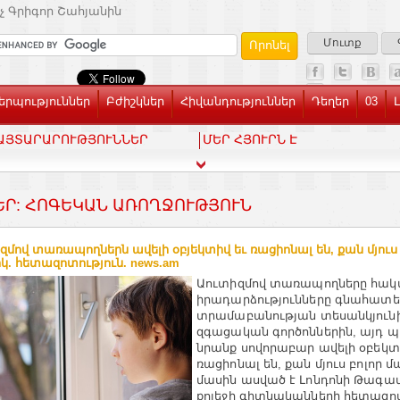
չ Գրիգոր Շահյանին
Մուտք
րպություններ
Բժիշկներ
Հիվանդություններ
Դեղեր
03
ԱՅՏԱՐԱՐՈՒԹՅՈՒՆՆԵՐ
ՄԵՐ ՀՅՈՒՐՆ Է
ԵՐ: ՀՈԳԵԿԱՆ ԱՌՈՂՋՈՒԹՅՈՒՆ
զմով տառապողներն ավելի օբյեկտիվ եւ ռացիոնալ են, քան մյուս 
կ. հետազոտություն. news.am
Աուտիզմով տառապողները հակ
իրադարձությունները գնահատե
տրամաբանության տեսանկյունից
զգացական գործոններին, այդ
նրանք սովորաբար ավելի օբեկտ
ռացիոնալ են, քան մյուս բոլոր մ
մասին ասված է Լոնդոնի Թագա
քոլեջի գիտնականների հետազոտ