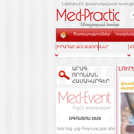
Նվիրվում է վաստակաշատ ուսուցի
Ծառայություններ
Կազմակե
Տեսասրահ
Կապ
ԻՐԱԴԱՐՁՈՒԹՅՈՒՆՆԵՐ
Հ
ԱՐԱԳ
ԼՈՒՐ
ՈՐՈՆՄԱՆ
ՀԱՄԱԿԱՐԳԵՐ
Աուտի
մարդի
ՕԳՈՍՏՈՍ
2026
երկ
երք
չրք
հնգ
ուրբ
շբթ
կիր