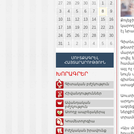
27
28
29
30
31
1
2
3
4
5
6
7
8
9
10
11
12
13
14
15
16
Քոլեջ
կարող
17
18
19
20
21
22
23
էլ նր
24
25
26
27
28
29
30
Գիտնա
31
1
2
3
4
5
6
թեստի
մարդո
տվել 
ՄՈՒՏՔԱԳՐԵԼ
ՀԱՅՏԱՐԱՐՈՒԹՅՈՒՆ
համաձ
այլ ոչ
ԽՈՐԱԳՐԵՐ
նույն
գիտնա
Գիտական բժշկություն
ստացե
Հիվանդություններ
Աուտի
արդյո
Ավանդական
ազդեցո
բժշկություն
ներքի
Առողջ ապրելակերպ
տրամա
Կոսմետոլոգիա
«Այս 
Բժշկական իրավունք
իրավիճ