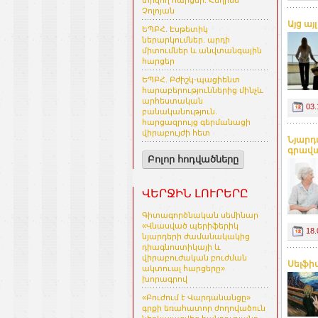
տրվող հարցեր. Հեղինե
Չոլոյան
Այց այ
ԵՊԲՀ. Էսթետիկ
ներարկումներ. արդի
միտումներ և անվտանգային
հարցեր
ԵՊԲՀ. Բժիշկ-պացիենտ
հարաբերություններից մինչև
արհեստական
03.
բանականություն.
հարցազրույց գերմանացի
վիրաբույժի հետ
Նյարդ
գրավակ
Բոլոր հոդվածները
ՎԵՐՋԻՆ ԼՈՒՐԵՐԸ
Գիտագործնական սեմինար
«Վնասված պերիֆերիկ
18.
նյարդերի ժամանակակից
դիագնոստիկայի և
վիրաբուժական բուժման
Սելֆիտ 
ակտուալ հարցերը»
խորագրով
«Բուժում է Վարդանանցը»
գրքի եռահատոր ժողովածուն