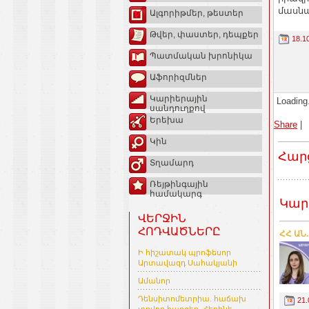
մասն
Ալգորիթմեր, թեստեր
Թվեր, փաստեր, դեպքեր
18.1
Պատմական խրոնիկա
Աֆորիզմներ
Կարիերային
Loading.
սանդուղքով
Երեխա
Share
|
Կին
Հար
Տղամարդ
Ռեյթինգային
համակարգ
Կար
ՎԵՐՋԻՆ
ՀՈԴՎԱԾՆԵՐԸ
ՀՀ ԱՆ
Ի հիշատակ պրոֆեսոր
Արտավազդ Սահակյանի
Ամանոր
Դենսիտոմետրիա. հաճախ
21.