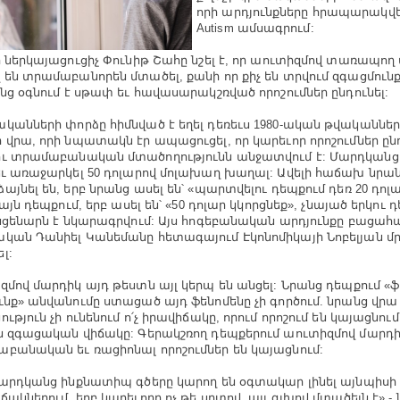
որի արդյունքները հրապարակվել 
Autism ամսագրում:
ի ներկայացուցիչ Փունիթ Շահը նշել է, որ աուտիզմով տառապող
 են տրամաբանորեն մտածել, քանի որ քիչ են տրվում զգացմունքն
անց օգնում է սթափ եւ հավասարակշռված որոշումներ ընդունել:
կանների փորձը հիմնված է եղել դեռեւս 1980-ական թվականնե
 վրա, որի նպատակն էր ապացուցել, որ կարեւոր որոշումներ ըն
ւ տրամաբանական մտածողությունն անջատվում է: Մարդկանց 7
եւ առաջարկել 50 դոլարով մոլախաղ խաղալ: Ավելի հաճախ նրա
այնել են, երբ նրանց ասել են՝ «պարտվելու դեպքում դեռ 20 դոլ
 այն դեպքում, երբ ասել են՝ «50 դոլար կկորցնեք», չնայած երկու դ
 սցենարն է նկարագրվում: Այս հոգեբանական արդյունքը բացա
կան Դանիել Կանեմանը հետագայում Էկոնոմիկայի Նոբելյան մ
լ:
զմով մարդիկ այդ թեստն այլ կերպ են անցել: Նրանց դեպքում «ֆ
ւնք» անվանումը ստացած այդ ֆենոմենը չի գործում. նրանց վրա 
ւթյուն չի ունենում ո՛չ իրավիճակը, որում որոշում են կայացնում,
ն զգացական վիճակը: Գերակշռող դեպքերում աուտիզմով մարդ
բանական եւ ռացիոնալ որոշումներ են կայացնում:
մարդկանց ինքնատիպ գծերը կարող են օգտակար լինել այնպիսի
ակներում, երբ կարեւորը ոչ թե սրտով, այլ գլխով մտածելն է»,- ն