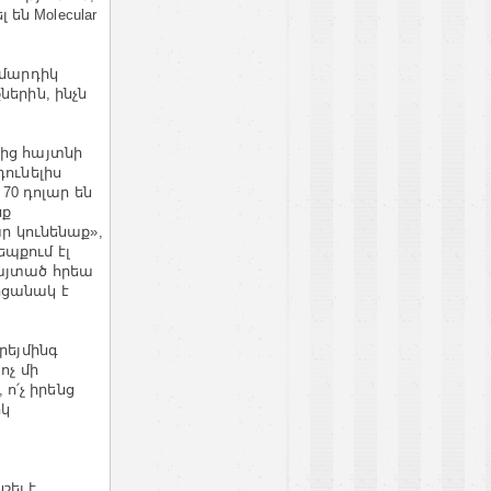
են Molecular
 մարդիկ
երին, ինչն
րից հայտնի
դունելիս
0 դոլար են
նք
ար կունենաք»,
եպքում էլ
հայտած հրեա
րցանակ է
րեյմինգ
ոչ մի
 ո՛չ իրենց
իկ
շել է