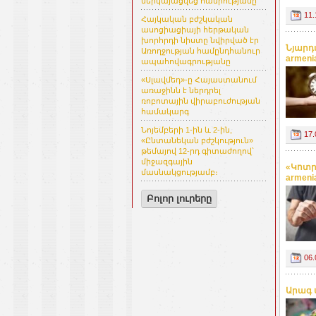
ներկայացվեց հանրությանը
11.
Հայկական բժշկական
ասոցիացիայի հերթական
խորհրդի նիստը նվիրված էր
Նյարդ
Առողջության համընդհանուր
armeni
ապահովագրությանը
«Սլավմեդ»-ը Հայաստանում
առաջինն է ներդրել
ռոբոտային վիրաբուժության
համակարգ
Նոյեմբերի 1-ին և 2-ին,
17.
«Ընտանեկան բժշկություն»
թեմայով 12-րդ գիտաժողով՝
միջազգային
«Կոտր
մասնակցությամբ։
armeni
Բոլոր լուրերը
06.
Արագ ս