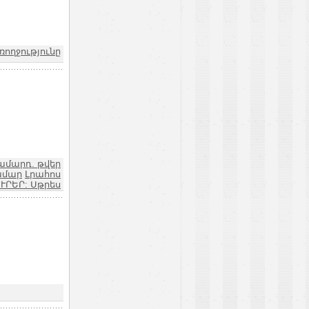
ռողջությունը
ամարդ. թվեր
ամար
Լրահոս
ՒՐԵՐ: Սթրես