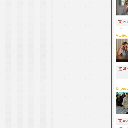
21.
Կանայ
25.
Աղքատ
05.