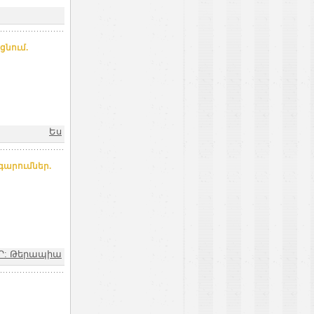
ցնում.
Ես
արումներ.
Ր: Թերապիա