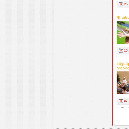
25.
Գիտնա
13.
«Աջակ
oncolo
07.