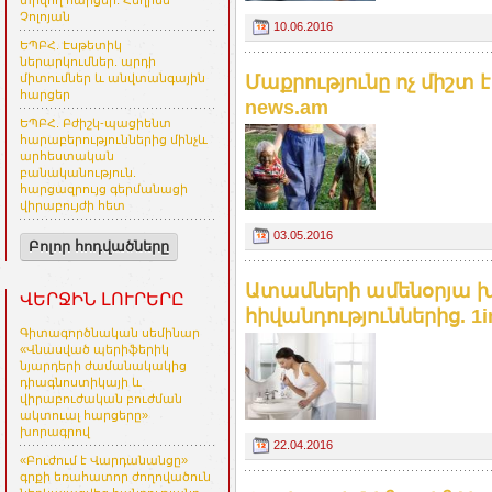
տրվող հարցեր. Հեղինե
Չոլոյան
10.06.2016
ԵՊԲՀ. Էսթետիկ
ներարկումներ. արդի
Մաքրությունը ոչ միշտ 
միտումներ և անվտանգային
հարցեր
news.am
ԵՊԲՀ. Բժիշկ-պացիենտ
հարաբերություններից մինչև
արհեստական
բանականություն.
հարցազրույց գերմանացի
վիրաբույժի հետ
03.05.2016
Բոլոր հոդվածները
Ատամների ամենօրյա 
ՎԵՐՋԻՆ ԼՈՒՐԵՐԸ
հիվանդություններից. 1i
Գիտագործնական սեմինար
«Վնասված պերիֆերիկ
նյարդերի ժամանակակից
դիագնոստիկայի և
վիրաբուժական բուժման
ակտուալ հարցերը»
խորագրով
22.04.2016
«Բուժում է Վարդանանցը»
գրքի եռահատոր ժողովածուն