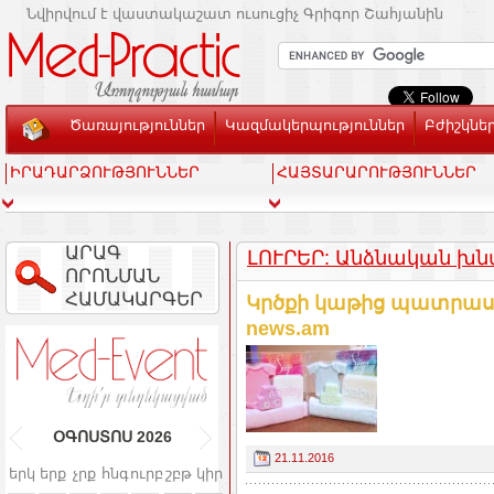
Նվիրվում է վաստակաշատ ուսուցիչ Գրիգոր Շահյանին
Ծառայություններ
Կազմակերպություններ
Բժիշկնե
ԻՐԱԴԱՐՁՈՒԹՅՈՒՆՆԵՐ
ՀԱՅՏԱՐԱՐՈՒԹՅՈՒՆՆԵՐ
ԱՐԱԳ
ԼՈՒՐԵՐ: Անձնական խն
ՈՐՈՆՄԱՆ
ՀԱՄԱԿԱՐԳԵՐ
Կրծքի կաթից պատրաստ
news.am
ՕԳՈՍՏՈՍ
2026
21.11.2016
երկ
երք
չրք
հնգ
ուրբ
շբթ
կիր