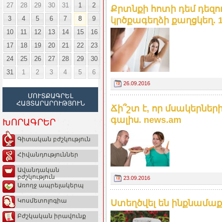
27
28
29
30
31
1
2
Քրտնքի հոտի դեմ դեզ
3
4
5
6
7
8
9
կրծքագեղձի քաղցկեղ. 1
10
11
12
13
14
15
16
17
18
19
20
21
22
23
24
25
26
27
28
29
30
31
1
2
3
4
5
6
26.09.2016
ՄՈՒՏՔԱԳՐԵԼ
ՀԱՅՏԱՐԱՐՈՒԹՅՈՒՆ
Ճի՞շտ է, որ մսակերներ
գալիս. news.am
ԽՈՐԱԳՐԵՐ
Գիտական բժշկություն
Հիվանդություններ
Ավանդական
բժշկություն
23.09.2016
Առողջ ապրելակերպ
Կոսմետոլոգիա
Ստեղծվել են ինքնամաքր
Բժշկական իրավունք