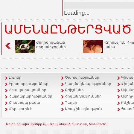
Loading...
ԱՄԵՆԱԸՆԹԵՐՑՎԱԾ
Ժողովրդական
Հղիություն. 4-ր
դեղամիջոցներ
ամիս
Լուրեր
Ծառայություններ
Գիտակ
Իրադարձություններ
Կազմակերպություններ
Հիվան
Հրապարակումներ
Բժիշկներ
Ավանդ
Հայտարարություններ
Հիվանդություններ
Առողջ
Հրատապ թեմա
Դեղեր
Բժշկա
Մեր հյուրն է
Առաջին օգնություն
Պատմ
Բոլոր իրավունքները պաշտպանված են © 2026, Med-Practic