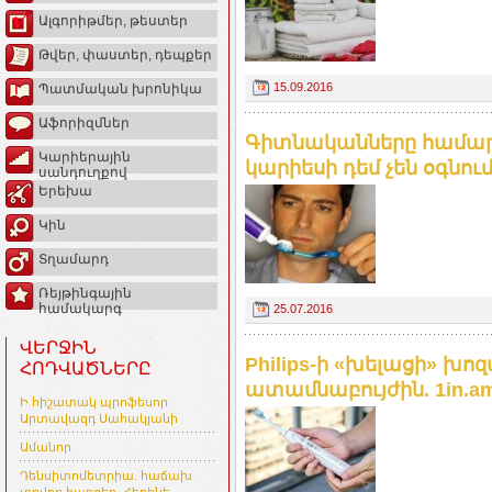
Ալգորիթմեր, թեստեր
Թվեր, փաստեր, դեպքեր
15.09.2016
Պատմական խրոնիկա
Աֆորիզմներ
Գիտնականները համարո
Կարիերային
կարիեսի դեմ չեն օգնում.
սանդուղքով
Երեխա
Կին
Տղամարդ
Ռեյթինգային
համակարգ
25.07.2016
ՎԵՐՋԻՆ
Philips-ի «խելացի» խո
ՀՈԴՎԱԾՆԵՐԸ
ատամնաբույժին. 1in.a
Ի հիշատակ պրոֆեսոր
Արտավազդ Սահակյանի
Ամանոր
Դենսիտոմետրիա. հաճախ