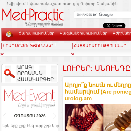
Նվիրվում է վաստակաշատ ուսուցիչ Գրիգոր Շահյանին
Ծառայություններ
Կազմակերպություններ
Բժիշկնե
Տեսասրահ
Կապ
ԻՐԱԴԱՐՁՈՒԹՅՈՒՆՆԵՐ
ՀԱՅՏԱՐԱՐՈՒԹՅՈՒՆՆԵՐ
ԱՐԱԳ
ԼՈՒՐԵՐ: ՍՆՈՒՆԴԸ
ՈՐՈՆՄԱՆ
ՀԱՄԱԿԱՐԳԵՐ
Արդյո՞ք նուռն ու մեղ
համարվում (Are pomegra
urolog.am
ՕԳՈՍՏՈՍ
2026
երկ
երք
չրք
հնգ
ուրբ
շբթ
կիր