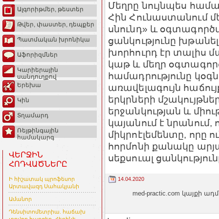
Մեղրը նույնպես համա
Ալգորիթմեր, թեստեր
Հին Հունաստանում մ
Թվեր, փաստեր, դեպքեր
սնունդ» և օգտագործվ
ցանկությունը խթանե
Պատմական խրոնիկա
խորհուրդ էր տալիս 
Աֆորիզմներ
կաթ և մեղր օգտագործ
Կարիերային
համադրությունը կօգն
սանդուղքով
Երեխա
առավելագույն հաճույ
երկրների մշակույթներ
Կին
երջանկության և միո
Տղամարդ
կայանում է նրանում, 
Ռեյթինգային
միկրոէլեմենտը, որը 
համակարգ
հորմոնի քանակը արյ
ՎԵՐՋԻՆ
սեքսուալ ցանկություն
ՀՈԴՎԱԾՆԵՐԸ
14.04.2020
Ի հիշատակ պրոֆեսոր
Արտավազդ Սահակյանի
med-practic.com կայքի
Ամանոր
Դենսիտոմետրիա. հաճախ