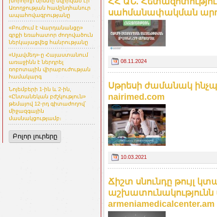
ՀՀ ԱՆ. Հետազոտությո
խորհրդի նիստը նվիրված էր
Առողջության համընդհանուր
սահմանափակման արդյո
ապահովագրությանը
«Բուժում է Վարդանանցը»
գրքի եռահատոր ժողովածուն
ներկայացվեց հանրությանը
«Սլավմեդ»-ը Հայաստանում
08.11.2024
առաջինն է ներդրել
ռոբոտային վիրաբուժության
համակարգ
Սթրեսի ժամանակ ինչպ
Նոյեմբերի 1-ին և 2-ին,
nairimed.com
«Ընտանեկան բժշկություն»
թեմայով 12-րդ գիտաժողով՝
միջազգային
մասնակցությամբ։
Բոլոր լուրերը
10.03.2021
Ճիշտ սնունդը թույլ կ
աշխատունակությունն ա
armeniamedicalcenter.am