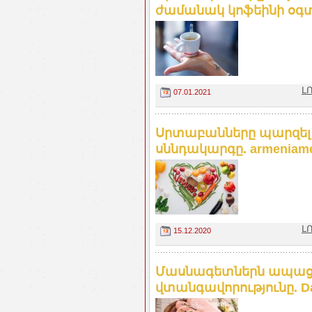
ժամանակ կոֆեինի օգտ
Լ
07.01.2021
Սրտաբանները պարզել
սննդակարգը. armeniamed
Լ
15.12.2020
Մասնագետներն ապացո
վտանգավորությունը. Dai