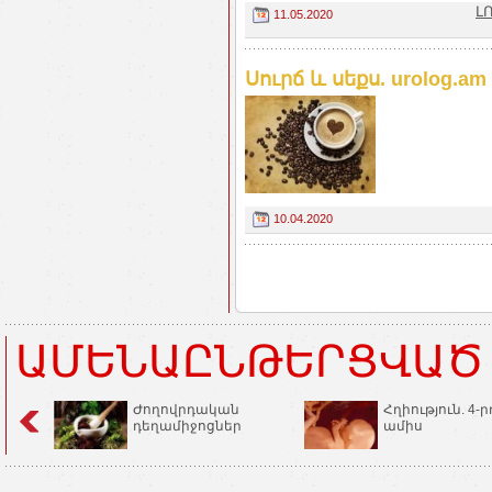
Լ
11.05.2020
Սուրճ և սեքս. urolog.am
10.04.2020
ԱՄԵՆԱԸՆԹԵՐՑՎԱԾ
Ժողովրդական
Հղիություն. 4-ր
դեղամիջոցներ
ամիս