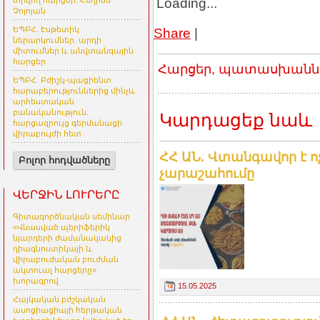
Loading...
տրվող հարցեր. Հեղինե
Չոլոյան
Share
|
ԵՊԲՀ. Էսթետիկ
ներարկումներ. արդի
միտումներ և անվտանգային
հարցեր
Հարցեր, պատասխաններ
ԵՊԲՀ. Բժիշկ-պացիենտ
հարաբերություններից մինչև
արհեստական
բանականություն.
Կարդացեք նաև
հարցազրույց գերմանացի
վիրաբույժի հետ
ՀՀ ԱՆ. Վտանգավոր է ոչ
Բոլոր հոդվածները
չարաշահումը
ՎԵՐՋԻՆ ԼՈՒՐԵՐԸ
Գիտագործնական սեմինար
«Վնասված պերիֆերիկ
նյարդերի ժամանակակից
դիագնոստիկայի և
վիրաբուժական բուժման
ակտուալ հարցերը»
խորագրով
15.05.2025
Հայկական բժշկական
ասոցիացիայի հերթական