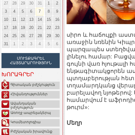
27
28
29
30
31
1
2
3
4
5
6
7
8
9
10
11
12
13
14
15
16
17
18
19
20
21
22
23
սիրո և հաճույքի աստ
24
25
26
27
28
29
30
առաջին նռենին Կիպրո
31
1
2
3
4
5
6
պարզապես ստեղծված
լինելու համար: Բացվ
ՄՈՒՏՔԱԳՐԵԼ
գույնի վառ հյութալի 
ՀԱՅՏԱՐԱՐՈՒԹՅՈՒՆ
ենթագիտակցորեն աս
ԽՈՐԱԳՐԵՐ
պտղաբերության հետ:
տղամարդկանց վերար
Գիտական բժշկություն
բարելավող նյոթերով
Հիվանդություններ
համարվում է աֆրոդիզ
Ավանդական
թուրմ»:
բժշկություն
Առողջ ապրելակերպ
Մեղր
Կոսմետոլոգիա
Բժշկական իրավունք