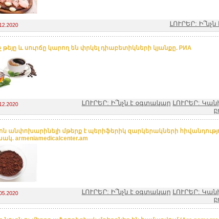
ԼՈՒՐԵՐ: Ի՞նչ
12.2020
 թեյը և սուրճը կարող են փրկել դիաբետիկների կյանքը. РИА
ԼՈՒՐԵՐ: Ի՞նչն է օգտակար
ԼՈՒՐԵՐ: Կան
12.2020
բ
ն անփոխարինելի մթերք է պերիֆերիկ զարկերակների հիվանդությ
կ. armeniamedicalcenter.am
ԼՈՒՐԵՐ: Ի՞նչն է օգտակար
ԼՈՒՐԵՐ: Կան
05.2020
բ