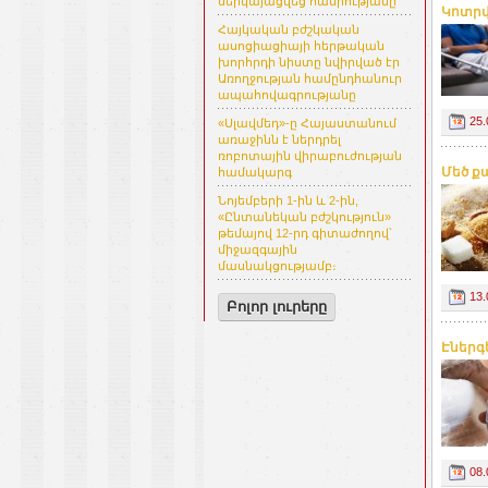
ներկայացվեց հանրությանը
Կոտրվ
Հայկական բժշկական
ասոցիացիայի հերթական
խորհրդի նիստը նվիրված էր
Առողջության համընդհանուր
ապահովագրությանը
25.
«Սլավմեդ»-ը Հայաստանում
առաջինն է ներդրել
ռոբոտային վիրաբուժության
Մեծ ք
համակարգ
Նոյեմբերի 1-ին և 2-ին,
«Ընտանեկան բժշկություն»
թեմայով 12-րդ գիտաժողով՝
միջազգային
մասնակցությամբ։
13.
Բոլոր լուրերը
Էներգ
08.