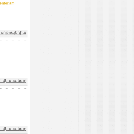
nter.am
և օրթոպեդիա
ն է վնասակար
ն է վնասակար