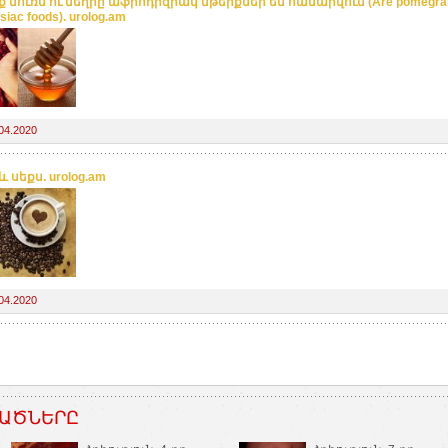
ք նուռն ու մեղրը աֆրոդիզիակ մթերքներ են համարվում (Are pomegran
siac foods). urolog.am
04.2020
և սեքս. urolog.am
04.2020
ԱԾՆԵՐԸ