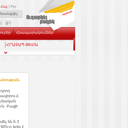
|
Հայ
Рус
Գրանցվել
Լուրեր
Հրապարակումներ
ՀՐԱՏԱՊ ԹԵՄԱ
անության.
ադրող
թավորում,
բանական
u-ն: Բացի
ել են 6.3
50%-ը եղել է