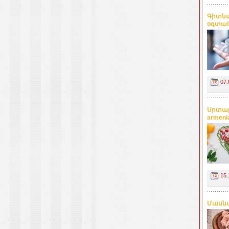
Գիտնա
օգտակ
07.
Սրտաբ
armeni
15.
Մասնա