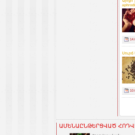
Արդյո՞
aphrodi
14.
Սուրճ 
10.
ԱՄԵՆԱԸՆԹԵՐՑՎԱԾ ՀՈԴՎ