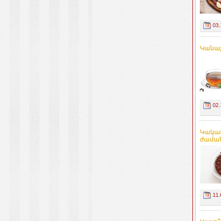
03.
Կանաչ
02.
Կակաո
ժամանա
11.