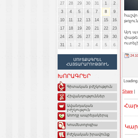
27
28
29
30
31
1
2
3
4
5
6
7
8
9
հաշվո
10
11
12
13
14
15
16
թռչու
17
18
19
20
21
22
23
Այդ պ
24
25
26
27
28
29
30
փաթեթ
ուտելի
31
1
2
3
4
5
6
24.1
ՄՈՒՏՔԱԳՐԵԼ
ՀԱՅՏԱՐԱՐՈՒԹՅՈՒՆ
ԽՈՐԱԳՐԵՐ
Loading.
Գիտական բժշկություն
Share
|
Հիվանդություններ
Հար
Ավանդական
բժշկություն
Առողջ ապրելակերպ
Կոսմետոլոգիա
Կար
Բժշկական իրավունք