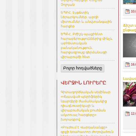
տրվող հարցեր. Հեղինե
Չոլոյան
10.
ԵՊԲՀ. Էսթետիկ
ներարկումներ. արդի
միտումներ և անվտանգային
Ճիշտ 
հարցեր
ընթացք
ԵՊԲՀ. Բժիշկ-պացիենտ
հարաբերություններից մինչև
արհեստական
բանականություն.
հարցազրույց գերմանացի
վիրաբույժի հետ
16.
Բոլոր հոդվածները
Լավագ
ՎԵՐՋԻՆ ԼՈՒՐԵՐԸ
Գիտագործնական սեմինար
«Վնասված պերիֆերիկ
նյարդերի ժամանակակից
դիագնոստիկայի և
վիրաբուժական բուժման
12.
ակտուալ հարցերը»
խորագրով
«Բուժում է Վարդանանցը»
գրքի եռահատոր ժողովածուն