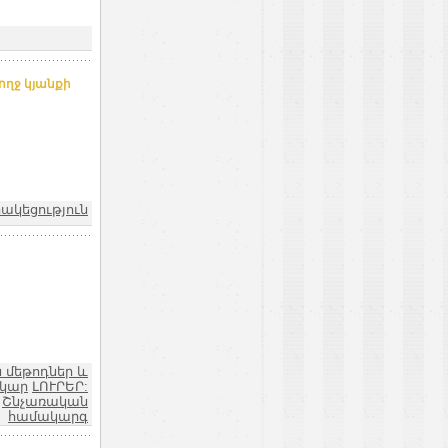
ողջ կյանքի
րակեցություն
 մեթոդներ և
ակար
ԼՈՒՐԵՐ:
Շնչառական
համակարգ