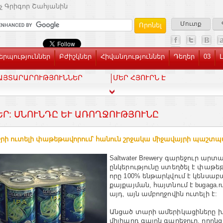
չ Գրիգոր Շահյանին
Մուտք
րպություններ
Բժիշկներ
Հիվանդություններ
Դեղեր
03
ԱՅՏԱՐԱՐՈՒԹՅՈՒՆՆԵՐ
ՄԵՐ ՀՅՈՒՐՆ Է
ԵՐ: ՍՆՈՒՆԴԸ ԵՒ ԱՌՈՂՋՈՒԹՅՈՒՆԸ
րի ուտելի փաթեթավորում՝ հանուն շրջակա միջավայրի պաշտպ
Saltwater Brewery գարեջուր արտ
ընկերությունը ստեղծել է փաթե
որը 100% ենթարկվում է կենսա
քայքայման, հայտնում է bugaga.r
այդ, այն ամբողջովին ուտելի է:
Անցած տարի ամերիկացիները խմ
միլիարդ գալոն գարեջուր, որոնց 