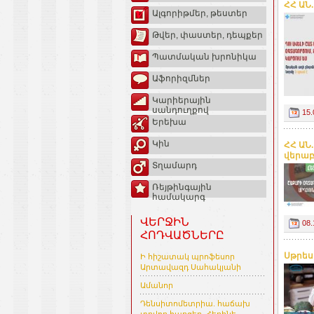
ՀՀ ԱՆ
Ալգորիթմեր, թեստեր
Թվեր, փաստեր, դեպքեր
Պատմական խրոնիկա
Աֆորիզմներ
Կարիերային
սանդուղքով
15.
Երեխա
Կին
ՀՀ ԱՆ
վերաբ
Տղամարդ
Ռեյթինգային
համակարգ
ՎԵՐՋԻՆ
08.
ՀՈԴՎԱԾՆԵՐԸ
Սթրես
Ի հիշատակ պրոֆեսոր
Արտավազդ Սահակյանի
Ամանոր
Դենսիտոմետրիա. հաճախ