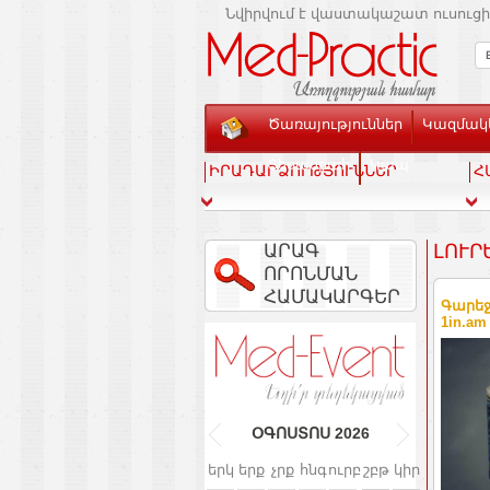
Նվիրվում է վաստակաշատ ուսուցի
Ծառայություններ
Կազմակե
Տեսասրահ
Կապ
ԻՐԱԴԱՐՁՈՒԹՅՈՒՆՆԵՐ
Հ
ԱՐԱԳ
ԼՈՒՐ
ՈՐՈՆՄԱՆ
ՀԱՄԱԿԱՐԳԵՐ
Գարեջ
1in.am
ՕԳՈՍՏՈՍ
2026
երկ
երք
չրք
հնգ
ուրբ
շբթ
կիր