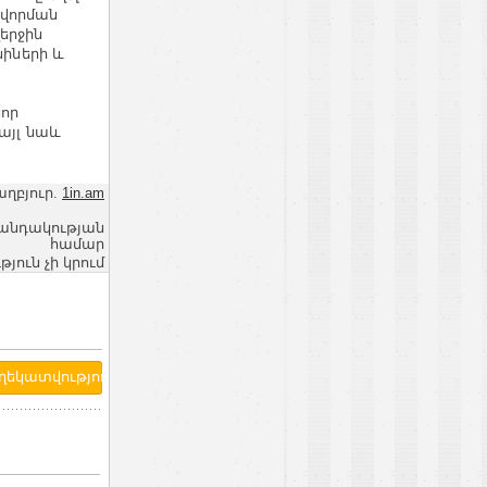
վորման
երջին
նիների և
նոր
այլ նաև
աղբյուր.
1in.am
վանդակության
համար
ւն չի կրում