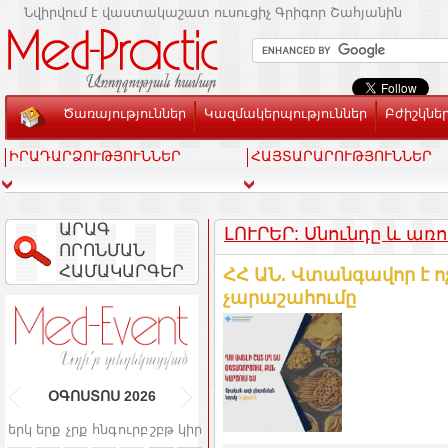
Նվիրվում է վաստակաշատ ուսուցիչ Գրիգոր Շահյանին
Ծառայություններ
Կազմակերպություններ
Բժիշկնե
ԻՐԱԴԱՐՁՈՒԹՅՈՒՆՆԵՐ
ՀԱՅՏԱՐԱՐՈՒԹՅՈՒՆՆԵՐ
ԱՐԱԳ
ԼՈՒՐԵՐ: Սնունդը և առո
ՈՐՈՆՄԱՆ
ՀԱՄԱԿԱՐԳԵՐ
ՀՀ ԱՆ. Վտանգավոր է ոչ
չարաշահումը
ՕԳՈՍՏՈՍ
2026
երկ
երք
չրք
հնգ
ուրբ
շբթ
կիր