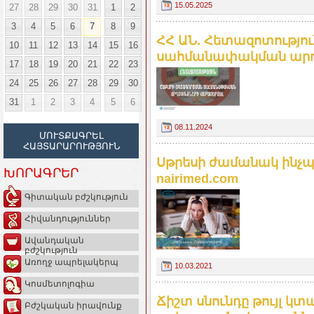
15.05.2025
27
28
29
30
31
1
2
3
4
5
6
7
8
9
ՀՀ ԱՆ. Հետազոտությո
10
11
12
13
14
15
16
սահմանափակման արդյո
17
18
19
20
21
22
23
24
25
26
27
28
29
30
31
1
2
3
4
5
6
08.11.2024
ՄՈՒՏՔԱԳՐԵԼ
ՀԱՅՏԱՐԱՐՈՒԹՅՈՒՆ
Սթրեսի ժամանակ ինչպ
ԽՈՐԱԳՐԵՐ
nairimed.com
Գիտական բժշկություն
Հիվանդություններ
Ավանդական
բժշկություն
Առողջ ապրելակերպ
10.03.2021
Կոսմետոլոգիա
Ճիշտ սնունդը թույլ կ
Բժշկական իրավունք