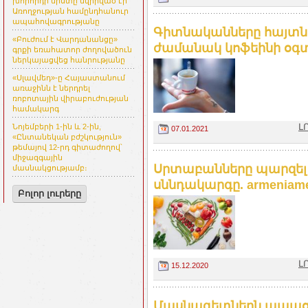
խորհրդի նիստը նվիրված էր
Առողջության համընդհանուր
ապահովագրությանը
Գիտնականները հայտնել
«Բուժում է Վարդանանցը»
ժամանակ կոֆեինի օգտ
գրքի եռահատոր ժողովածուն
ներկայացվեց հանրությանը
«Սլավմեդ»-ը Հայաստանում
առաջինն է ներդրել
ռոբոտային վիրաբուժության
համակարգ
Լ
Նոյեմբերի 1-ին և 2-ին,
07.01.2021
«Ընտանեկան բժշկություն»
թեմայով 12-րդ գիտաժողով՝
միջազգային
Սրտաբանները պարզել
մասնակցությամբ։
սննդակարգը. armeniamed
Բոլոր լուրերը
Լ
15.12.2020
Մասնագետներն ապացո