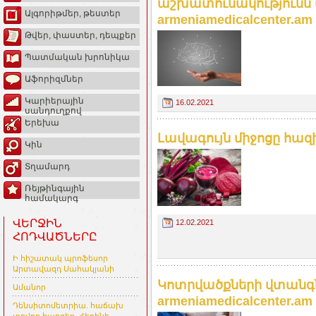
աշխատունակությունն ա
Ալգորիթմեր, թեստեր
armeniamedicalcenter.am
Թվեր, փաստեր, դեպքեր
Պատմական խրոնիկա
Աֆորիզմներ
Կարիերային
16.02.2021
սանդուղքով
Երեխա
Լավագույն միջոցը հազ
Կին
Տղամարդ
Ռեյթինգային
համակարգ
ՎԵՐՋԻՆ
12.02.2021
ՀՈԴՎԱԾՆԵՐԸ
Ի հիշատակ պրոֆեսոր
Արտավազդ Սահակյանի
Կոտրվածքների վտանգն
Ամանոր
armeniamedicalcenter.am
Դենսիտոմետրիա. հաճախ