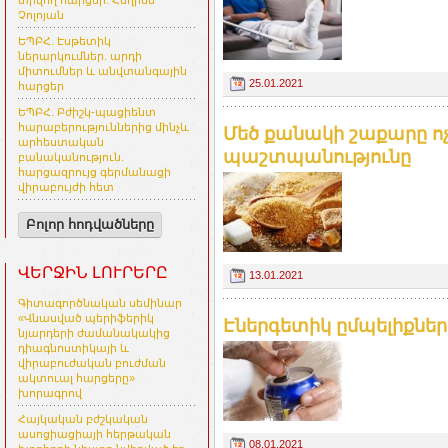
տրվող հարցեր. Հեղինե
Չոլոյան
ԵՊԲՀ. Էսթետիկ
ներարկումներ. արդի
միտումներ և անվտանգային
25.01.2021
հարցեր
ԵՊԲՀ. Բժիշկ-պացիենտ
հարաբերություններից մինչև
Մեծ քանակի շաքարը ոչ
արհեստական
պաշտպանությունը
բանականություն.
հարցազրույց գերմանացի
վիրաբույժի հետ
Բոլոր հոդվածները
ՎԵՐՋԻՆ ԼՈՒՐԵՐԸ
13.01.2021
Գիտագործնական սեմինար
«Վնասված պերիֆերիկ
Էներգետիկ ըմպելիքներ
նյարդերի ժամանակակից
դիագնոստիկայի և
վիրաբուժական բուժման
ակտուալ հարցերը»
խորագրով
Հայկական բժշկական
ասոցիացիայի հերթական
08.01.2021