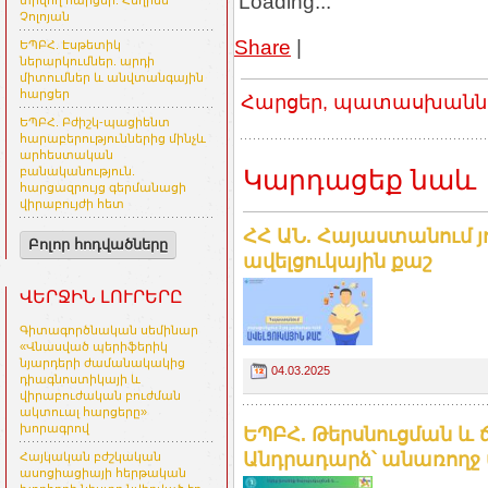
Loading...
տրվող հարցեր. Հեղինե
Չոլոյան
Share
|
ԵՊԲՀ. Էսթետիկ
ներարկումներ. արդի
միտումներ և անվտանգային
հարցեր
Հարցեր, պատասխաններ
ԵՊԲՀ. Բժիշկ-պացիենտ
հարաբերություններից մինչև
արհեստական
Կարդացեք նաև
բանականություն.
հարցազրույց գերմանացի
վիրաբույժի հետ
ՀՀ ԱՆ. Հայաստանում յո
Բոլոր հոդվածները
ավելցուկային քաշ
ՎԵՐՋԻՆ ԼՈՒՐԵՐԸ
Գիտագործնական սեմինար
«Վնասված պերիֆերիկ
նյարդերի ժամանակակից
04.03.2025
դիագնոստիկայի և
վիրաբուժական բուժման
ակտուալ հարցերը»
խորագրով
ԵՊԲՀ. Թերսնուցման և
Անդրադարձ՝ անառողջ
Հայկական բժշկական
ասոցիացիայի հերթական