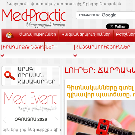
Նվիրվում է վաստակաշատ ուսուցիչ Գրիգոր Շահյանին
Ծառայություններ
Կազմակերպություններ
Բժիշկնե
Տեսասրահ
Կապ
ԻՐԱԴԱՐՁՈՒԹՅՈՒՆՆԵՐ
ՀԱՅՏԱՐԱՐՈՒԹՅՈՒՆՆԵՐ
ԱՐԱԳ
ԼՈՒՐԵՐ: ՃԱՐՊԱԿ
ՈՐՈՆՄԱՆ
ՀԱՄԱԿԱՐԳԵՐ
Գիտնականները գտել 
գլխավոր պատճառը. n
ՕԳՈՍՏՈՍ
2026
երկ
երք
չրք
հնգ
ուրբ
շբթ
կիր