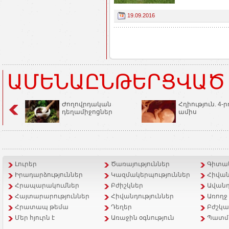
19.09.2016
ԱՄԵՆԱԸՆԹԵՐՑՎԱԾ
Ժողովրդական
Հղիություն. 4-ր
դեղամիջոցներ
ամիս
Լուրեր
Ծառայություններ
Գիտակ
Իրադարձություններ
Կազմակերպություններ
Հիվան
Հրապարակումներ
Բժիշկներ
Ավանդ
Հայտարարություններ
Հիվանդություններ
Առողջ
Հրատապ թեմա
Դեղեր
Բժշկա
Մեր հյուրն է
Առաջին օգնություն
Պատմ