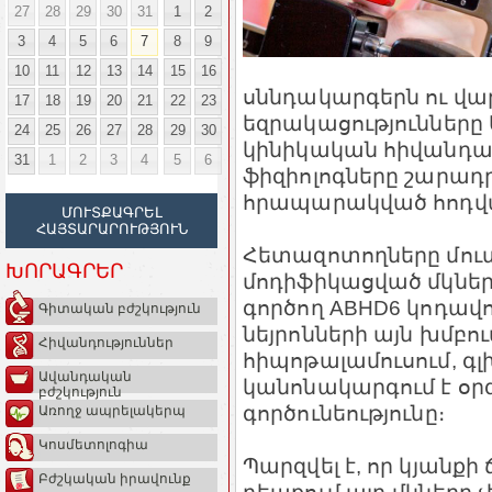
27
28
29
30
31
1
2
3
4
5
6
7
8
9
10
11
12
13
14
15
16
սննդակարգերն ու վար
17
18
19
20
21
22
23
եզրակացությունները
24
25
26
27
28
29
30
կինիկական հիվանդա
31
1
2
3
4
5
6
ֆիզիոլոգները շարադրե
հրապարակված հոդվա
ՄՈՒՏՔԱԳՐԵԼ
ՀԱՅՏԱՐԱՐՈՒԹՅՈՒՆ
Հետազոտողները մու
ԽՈՐԱԳՐԵՐ
մոդիֆիկացված մկների 
գործող ABHD6 կոդավո
Գիտական բժշկություն
նեյրոնների այն խմբու
Հիվանդություններ
հիպոթալամուսում, գլխ
Ավանդական
կանոնակարգում է օր
բժշկություն
գործունեությունը։
Առողջ ապրելակերպ
Կոսմետոլոգիա
Պարզվել է, որ կյանք
Բժշկական իրավունք