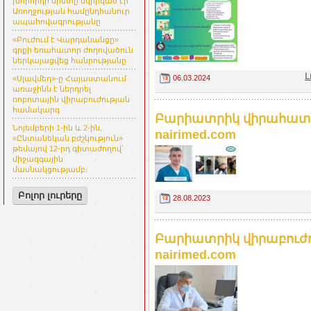
խորհրդի նիստը նվիրված էր
Առողջության համընդհանուր
ապահովագրությանը
«Բուժում է Վարդանանցը»
գրքի եռահատոր ժողովածուն
ներկայացվեց հանրությանը
Լ
06.03.2024
«Սլավմեդ»-ը Հայաստանում
առաջինն է ներդրել
ռոբոտային վիրաբուժության
համակարգ
Բարիատրիկ վիրահատու
Նոյեմբերի 1-ին և 2-ին,
nairimed.com
«Ընտանեկան բժշկություն»
թեմայով 12-րդ գիտաժողով՝
միջազգային
մասնակցությամբ։
Բոլոր լուրերը
28.08.2023
Բարիատրիկ վիրաբուժու
nairimed.com