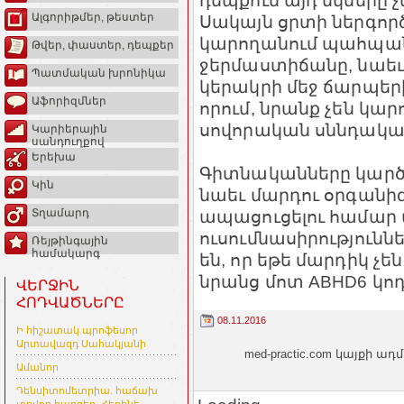
դեպքում այդ մկները չ
Ալգորիթմեր, թեստեր
Սակայն ցրտի ներգործ
կարողանում պահպան
Թվեր, փաստեր, դեպքեր
ջերմաստիճանը, նաեւ
Պատմական խրոնիկա
կերակրի մեջ ճարպերի
Աֆորիզմներ
որում, նրանք չեն կա
սովորական սննդակար
Կարիերային
սանդուղքով
Երեխա
Գիտնականները կարծո
Կին
նաեւ մարդու օրգանիզ
ապացուցելու համար
Տղամարդ
ուսումնասիրություն
Ռեյթինգային
համակարգ
են, որ եթե մարդիկ չե
նրանց մոտ ABHD6 կոդ
ՎԵՐՋԻՆ
ՀՈԴՎԱԾՆԵՐԸ
08.11.2016
Ի հիշատակ պրոֆեսոր
Արտավազդ Սահակյանի
med-practic.com կայքի
Ամանոր
Դենսիտոմետրիա. հաճախ