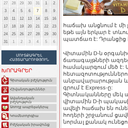
27
28
29
30
31
1
2
3
4
5
6
7
8
9
10
11
12
13
14
15
16
հաճախ անցնում է մի
17
18
19
20
21
22
23
եթե այն երկար է տևու
24
25
26
27
28
29
30
պատճառ է: Դրանցից 
31
1
2
3
4
5
6
Վիտամին D-ն օրգանի
ՄՈՒՏՔԱԳՐԵԼ
ճառագայթների ազդեցո
ՀԱՅՏԱՐԱՐՈՒԹՅՈՒՆ
համակարգում մեծ է: 
ԽՈՐԱԳՐԵՐ
հետազոտություններո
անբավարարության և 
Գիտական բժշկություն
գրում է Express-ը:
Հիվանդություններ
Գիտնականները մեկ ա
Ավանդական
վիտամին D-ի պակասի
բժշկություն
ավելի հաճախ են ունե
Առողջ ապրելակերպ
հոդերի շրջանում ցավ
Կոսմետոլոգիա
նորմալ քանակ ունեցո
Բժշկական իրավունք