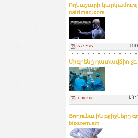
Ողնաշարի կարկամությա
nairimed.com
ԼՈՒ
29.01.2019
Միգրենը դատավճիռ չէ. 
ԼՈՒ
09.10.2018
Ցողունային բջիջները գ
biostem.am