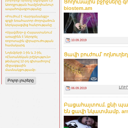
խորհրդի նիստը նվիրված էր
Ցողունային բջիջները գ
Առողջության համընդհանուր
biostem.am
ապահովագրությանը
«Բուժում է Վարդանանցը»
գրքի եռահատոր ժողովածուն
ներկայացվեց հանրությանը
«Սլավմեդ»-ը Հայաստանում
առաջինն է ներդրել
10.09.2019
ռոբոտային վիրաբուժության
համակարգ
Նոյեմբերի 1-ին և 2-ին,
Ցավի բուժում՝ ողնուղեղ
«Ընտանեկան բժշկություն»
թեմայով 12-րդ գիտաժողով՝
միջազգային
մասնակցությամբ։
Բոլոր լուրերը
ԼՈՒ
06.09.2019
Բացահայտում. քնի պա
են ցավի նկատմամբ. arm