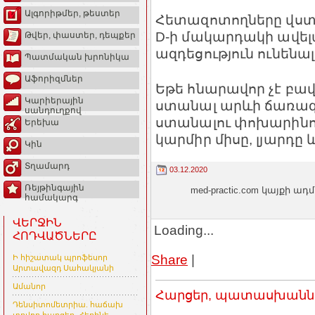
Ալգորիթմեր, թեստեր
Հետազոտողները վստա
D-ի մակարդակի ավել
Թվեր, փաստեր, դեպքեր
ազդեցություն ունենա
Պատմական խրոնիկա
Աֆորիզմներ
Եթե հնարավոր չէ բ
Կարիերային
ստանալ արևի ճառագ
սանդուղքով
ստանալու փոխարինող
Երեխա
կարմիր միսը, լյարդը 
Կին
Տղամարդ
03.12.2020
Ռեյթինգային
med-practic.com կայքի
համակարգ
ՎԵՐՋԻՆ
Loading...
ՀՈԴՎԱԾՆԵՐԸ
Share
|
Ի հիշատակ պրոֆեսոր
Արտավազդ Սահակյանի
Ամանոր
Հարցեր, պատասխաններ
Դենսիտոմետրիա. հաճախ