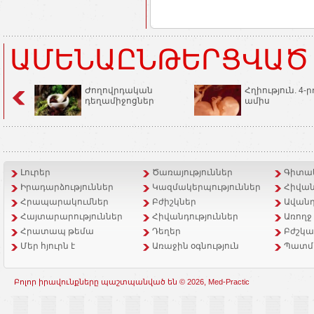
ԱՄԵՆԱԸՆԹԵՐՑՎԱԾ
Ժողովրդական
Հղիություն. 4-ր
դեղամիջոցներ
ամիս
Լուրեր
Ծառայություններ
Գիտակ
Իրադարձություններ
Կազմակերպություններ
Հիվան
Հրապարակումներ
Բժիշկներ
Ավանդ
Հայտարարություններ
Հիվանդություններ
Առողջ
Հրատապ թեմա
Դեղեր
Բժշկա
Մեր հյուրն է
Առաջին օգնություն
Պատմ
Բոլոր իրավունքները պաշտպանված են © 2026, Med-Practic