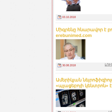
03.10.2018
Միգրենը հնարավոր է բ
erebunimed.com
ԼՈՒ
30.08.2018
Ամերիկյան նեյրոֆիզիո
«պլացեբոյի կենտրոն» 