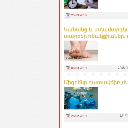
25.03.2019
Կանանց և տղամարդկա
տարբեր ռեակցիաներ. ar
Լրահ
06.03.2019
Միգրենը դատավճիռ չէ. 
ԼՈՒ
28.02.2019