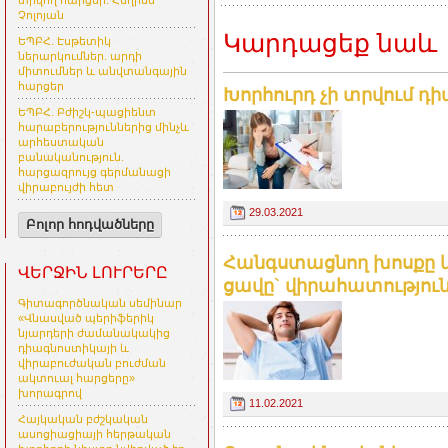
տրվող հարցեր. Հեղինե
Չոլոյան
Կարդացեք նաև
ԵՊԲՀ. Էսթետիկ
ներարկումներ. արդի
միտումներ և անվտանգային
հարցեր
Խորհուրդ չի տրվում դ
ԵՊԲՀ. Բժիշկ-պացիենտ
հարաբերություններից մինչև
արհեստական
բանականություն.
հարցազրույց գերմանացի
վիրաբույժի հետ
29.03.2021
Բոլոր հոդվածները
Հանգստացնող խոսքը և 
ՎԵՐՋԻՆ ԼՈՒՐԵՐԸ
ցավը` վիրահատությունի
Գիտագործնական սեմինար
«Վնասված պերիֆերիկ
նյարդերի ժամանակակից
դիագնոստիկայի և
վիրաբուժական բուժման
ակտուալ հարցերը»
խորագրով
11.02.2021
Հայկական բժշկական
ասոցիացիայի հերթական