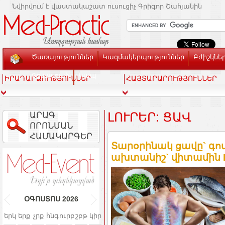
Նվիրվում է վաստակաշատ ուսուցիչ Գրիգոր Շահյանին
Ծառայություններ
Կազմակերպություններ
Բժիշկնե
Տեսասրահ
Կապ
ԻՐԱԴԱՐՁՈՒԹՅՈՒՆՆԵՐ
ՀԱՅՏԱՐԱՐՈՒԹՅՈՒՆՆԵՐ
ԱՐԱԳ
ԼՈՒՐԵՐ: ՑԱՎ
ՈՐՈՆՄԱՆ
ՀԱՄԱԿԱՐԳԵՐ
Տարօրինակ ցավը` գո
ախտանիշ` վիտամին D
ՕԳՈՍՏՈՍ
2026
երկ
երք
չրք
հնգ
ուրբ
շբթ
կիր