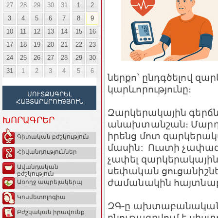
27
28
29
30
31
1
2
3
4
5
6
7
8
9
10
11
12
13
14
15
16
17
18
19
20
21
22
23
24
25
26
27
28
29
30
31
1
2
3
4
5
6
ներքո՝ ընդգծելով զ
կարևորությունը։
ՄՈՒՏՔԱԳՐԵԼ
ՀԱՅՏԱՐԱՐՈՒԹՅՈՒՆ
Զարկերակային գերճնշ
ԽՈՐԱԳՐԵՐ
անախտանշան։ Մարդկա
իրենց մոտ զարկերակ
Գիտական բժշկություն
մասին: Ուստի չափա
Հիվանդություններ
չափել զարկերակային 
Ավանդական
սեփական ցուցանիշներ
բժշկություն
ժամանակին հայտնաբե
Առողջ ապրելակերպ
Կոսմետոլոգիա
ԶԳ-ը ախտաբանական
Բժշկական իրավունք
բնութագրվում է սիստ