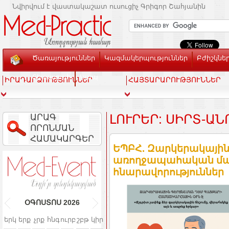
Նվիրվում է վաստակաշատ ուսուցիչ Գրիգոր Շահյանին
Ծառայություններ
Կազմակերպություններ
Բժիշկնե
Տեսասրահ
Կապ
ԻՐԱԴԱՐՁՈՒԹՅՈՒՆՆԵՐ
ՀԱՅՏԱՐԱՐՈՒԹՅՈՒՆՆԵՐ
ԱՐԱԳ
ԼՈՒՐԵՐ: ՍԻՐՏ-Ա
ՈՐՈՆՄԱՆ
ՀԱՄԱԿԱՐԳԵՐ
ԵՊԲՀ. Զարկերակային 
առողջապահական մա
հնարավորություններ
ՕԳՈՍՏՈՍ
2026
երկ
երք
չրք
հնգ
ուրբ
շբթ
կիր