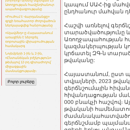
խորհրդի նիստը նվիրված էր
կապում ՍԱՀ-ից մահվա
Առողջության համընդհանուր
ապահովագրությանը
ընդհանուր մահվան դե
«Բուժում է Վարդանանցը»
գրքի եռահատոր ժողովածուն
Հաշվի առնելով գերճն
ներկայացվեց հանրությանը
տարածվածությունը և
«Սլավմեդ»-ը Հայաստանում
առաջինն է ներդրել
Առողջապահության 
ռոբոտային վիրաբուժության
կազմակերպության կո
համակարգ
կրճատել ԶԳ-ն տարածվ
Նոյեմբերի 1-ին և 2-ին,
«Ընտանեկան բժշկություն»
թվականը:
թեմայով 12-րդ գիտաժողով՝
միջազգային
մասնակցությամբ։
Հայաստանում, ըստ
տվյալների, 2023 թվ
Բոլոր լուրերը
գերճնշումային հիվա
հիվանդացության մակա
000 բնակչի հաշվով։ Ա
թվականի համեմատությա
ժամանակահատվածում
գերճնշմամբ պայման
գրեթե երկու անգամ նվա