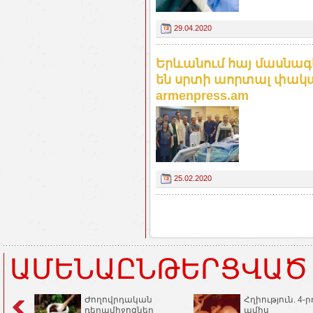
29.04.2020
Երևանում հայ մասնագ
են սրտի աորտալ փակա
armenpress.am
25.02.2020
ԱՄԵՆԱԸՆԹԵՐՑՎԱԾ
Ժողովրդական
Հղիություն. 4-ր
դեղամիջոցներ
ամիս