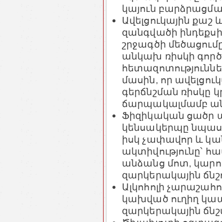
կայուն բարձրացմա
Ավելցուկային քաշ 
զանգվածի ինդեքս
շրջագծի մեծացում
անկախ ռիսկի գոր
հետազոտություններ
մասին, որ ավելցու
գերճնշման ռիսկը կ
ճարպակալմամբ ան
Ֆիզիկական ցածր ա
կենսակերպը նպաստ
իսկ չափավոր և կ
ակտիվությունը՝ հ
անձանց մոտ, կարող
զարկերակային ճնշո
Ալկոհոլի չարաշահ
կախված ուղիղ կապ՝
զարկերակային ճնշ