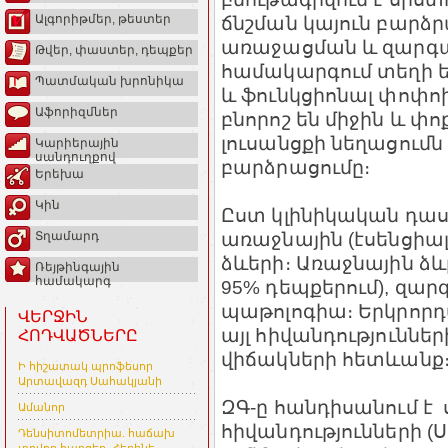
ճնշման կայուն բարձրա
Ալգորիթմեր, թեստեր
առաջացման և զարգա
Թվեր, փաստեր, դեպքեր
համակարգում տեղի ե
Պատմական խրոնիկա
և ֆունկցիոնալ փոփոխ
Աֆորիզմներ
բնորոշ են միջին և 
լուսանցքի նեղացումն
Կարիերային
սանդուղքով
բարձրացումը։
Երեխա
Կին
Ըստ կլինիկական դաս
առաջնային (էսենցիալ
Տղամարդ
ձևերի։ Առաջնային ձև
Ռեյթինգային
համակարգ
95% դեպքերում), զարգ
պաթոլոգիա։ Երկրորդա
ՎԵՐՋԻՆ
այլ հիվանդություն
ՀՈԴՎԱԾՆԵՐԸ
վիճակների հետևանք
Ի հիշատակ պրոֆեսոր
Արտավազդ Սահակյանի
ԶԳ-ը հանդիսանում է
Ամանոր
հիվանդությունների 
Դենսիտոմետրիա. հաճախ