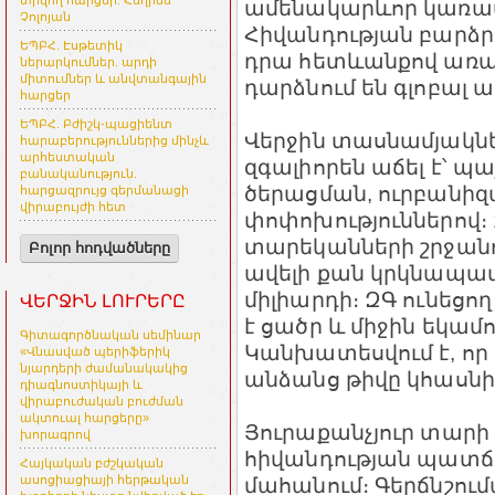
տրվող հարցեր. Հեղինե
ամենակարևոր կառավա
Չոլոյան
Հիվանդության բարձր
ԵՊԲՀ. Էսթետիկ
դրա հետևանքով առաջ
ներարկումներ. արդի
միտումներ և անվտանգային
դարձնում են գլոբա
հարցեր
ԵՊԲՀ. Բժիշկ-պացիենտ
Վերջին տասնամյակներ
հարաբերություններից մինչև
արհեստական
զգալիորեն աճել է՝ պ
բանականություն.
ծերացման, ուրբանիզ
հարցազրույց գերմանացի
վիրաբույժի հետ
փոփոխություններով։ 1
տարեկանների շրջանո
Բոլոր հոդվածները
ավելի քան կրկնապատկվ
միլիարդի։ ԶԳ ունեցո
ՎԵՐՋԻՆ ԼՈՒՐԵՐԸ
է ցածր և միջին եկամո
Գիտագործնական սեմինար
Կանխատեսվում է, որ 
«Վնասված պերիֆերիկ
նյարդերի ժամանակակից
անձանց թիվը կհասնի 
դիագնոստիկայի և
վիրաբուժական բուժման
ակտուալ հարցերը»
Յուրաքանչյուր տարի
խորագրով
հիվանդության պատճառ
Հայկական բժշկական
մահանում։ Գերճնշում
ասոցիացիայի հերթական