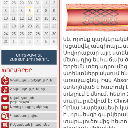
27
28
29
30
31
1
2
3
4
5
6
7
8
9
10
11
12
13
14
15
16
17
18
19
20
21
22
23
24
25
26
27
28
29
30
են, որոնք զարկերակնե
31
1
2
3
4
5
6
խցանվել անգիոպլաստ
Սովորաբար այդ ստե
ՄՈՒՏՔԱԳՐԵԼ
մետաղից եւ հաճախ ծա
ՀԱՅՏԱՐԱՐՈՒԹՅՈՒՆ
Երբեմն տեղադրումի
ԽՈՐԱԳՐԵՐ
ստենտները սկսում են 
առաջացնել։ Իսկ Abso
Գիտական բժշկություն
ստեղծված է հատուկ ն
Հիվանդություններ
տեղում է մնում, հետ
Ավանդական
տարալուծվում է։ Christ 
բժշկություն
Դինա Կարեյակեսի կա
Առողջ ապրելակերպ
է , որպեսզի զարկեր
Կոսմետոլոգիա
տարալուծումից հետո
Բժշկական իրավունք