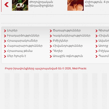
Ժողովրդական
Հղիություն. 4-ր
դեղամիջոցներ
ամիս
Լուրեր
Ծառայություններ
Գիտակ
Իրադարձություններ
Կազմակերպություններ
Հիվան
Հրապարակումներ
Բժիշկներ
Ավանդ
Հայտարարություններ
Հիվանդություններ
Առողջ
Հրատապ թեմա
Դեղեր
Բժշկա
Մեր հյուրն է
Առաջին օգնություն
Պատմ
Բոլոր իրավունքները պաշտպանված են © 2026, Med-Practic