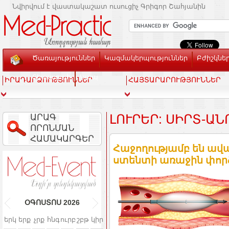
Նվիրվում է վաստակաշատ ուսուցիչ Գրիգոր Շահյանին
Ծառայություններ
Կազմակերպություններ
Բժիշկնե
Տեսասրահ
Կապ
ԻՐԱԴԱՐՁՈՒԹՅՈՒՆՆԵՐ
ՀԱՅՏԱՐԱՐՈՒԹՅՈՒՆՆԵՐ
ԱՐԱԳ
ԼՈՒՐԵՐ: ՍԻՐՏ-Ա
ՈՐՈՆՄԱՆ
ՀԱՄԱԿԱՐԳԵՐ
Հաջողությամբ են ավա
ստենտի առաջին փորձ
ՕԳՈՍՏՈՍ
2026
երկ
երք
չրք
հնգ
ուրբ
շբթ
կիր