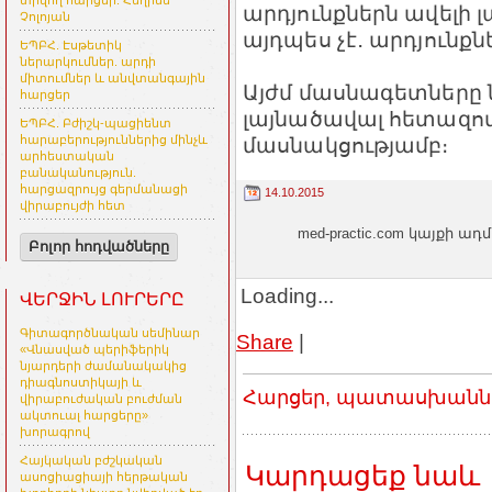
տրվող հարցեր. Հեղինե
արդյունքներն ավելի լա
Չոլոյան
այդպես չէ․ արդյունք
ԵՊԲՀ. Էսթետիկ
ներարկումներ. արդի
միտումներ և անվտանգային
Այժմ մասնագետները 
հարցեր
լայնածավալ հետազոտո
ԵՊԲՀ. Բժիշկ-պացիենտ
մասնակցությամբ։
հարաբերություններից մինչև
արհեստական
բանականություն.
հարցազրույց գերմանացի
14.10.2015
վիրաբույժի հետ
med-practic.com կայքի
Բոլոր հոդվածները
Loading...
ՎԵՐՋԻՆ ԼՈՒՐԵՐԸ
Գիտագործնական սեմինար
Share
|
«Վնասված պերիֆերիկ
նյարդերի ժամանակակից
դիագնոստիկայի և
Հարցեր, պատասխաններ
վիրաբուժական բուժման
ակտուալ հարցերը»
խորագրով
Հայկական բժշկական
Կարդացեք նաև
ասոցիացիայի հերթական