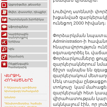
բնական վիճակին։
Ալգորիթմեր, թեստեր
Լուծվող ստենտի փորձ
Թվեր, փաստեր, դեպքեր
խցանված զարկերակի
Պատմական խրոնիկա
ունեցող 2000 հիվանդ։
Աֆորիզմներ
Կարիերային
Փորձարկման նպատակն 
սանդուղքով
Administration-ի հավ
Երեխա
հնարավորություն ու
Կին
օգտագործել եւ վաճառ
Տղամարդ
Փորձարկումները ցույց
զարկերակներում նմա
Ռեյթինգային
համակարգ
ճիշտ այնպես են զգացե
զարկերակում մետաղ
ՎԵՐՋԻՆ
ՀՈԴՎԱԾՆԵՐԸ
Մեկ տարվա ընթացքում
տոկոսը կամ մահացե
Ի հիշատակ պրոֆեսոր
Արտավազդ Սահակյանի
զարկերակի հետ կապ
վիրահատության կարի
Ամանոր
ակնկալում էին, որ լ
Դենսիտոմետրիա. հաճախ