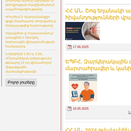
խորհրդի նիստը նվիրված էր
Առողջության համընդհանուր
ապահովագրությանը
ՀՀ ԱՆ. Շոգ եղանակի ա
հիվանդությունների վր
«Բուժում է Վարդանանցը»
գրքի եռահատոր ժողովածուն
ներկայացվեց հանրությանը
«Սլավմեդ»-ը Հայաստանում
առաջինն է ներդրել
ռոբոտային վիրաբուժության
համակարգ
17.06.2025
Նոյեմբերի 1-ին և 2-ին,
«Ընտանեկան բժշկություն»
ԵՊԲՀ. Զարկերակային 
թեմայով 12-րդ գիտաժողով՝
միջազգային
մարտահրավեր և կանխ
մասնակցությամբ։
Բոլոր լուրերը
16.05.2025
Լ
ՀՀ ԱՆ. 2024 թվականին 