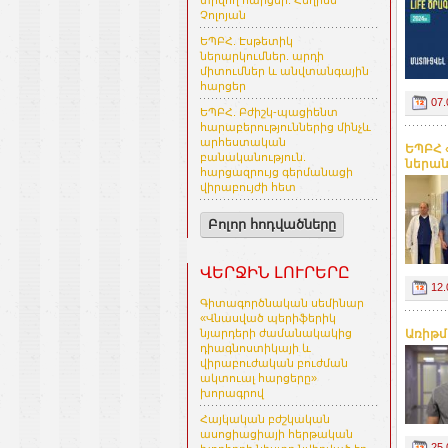
տրվող հարցեր. Հեղինե
Չոլոյան
ԵՊԲՀ. Էսթետիկ
ներարկումներ. արդի
միտումներ և անվտանգային
հարցեր
07.
ԵՊԲՀ. Բժիշկ-պացիենտ
հարաբերություններից մինչև
արհեստական
ԵՊԲՀ 
բանականություն.
ներան
հարցազրույց գերմանացի
վիրաբույժի հետ
Բոլոր հոդվածները
ՎԵՐՋԻՆ ԼՈՒՐԵՐԸ
12.
Գիտագործնական սեմինար
«Վնասված պերիֆերիկ
Առիթմի
նյարդերի ժամանակակից
դիագնոստիկայի և
վիրաբուժական բուժման
ակտուալ հարցերը»
խորագրով
Հայկական բժշկական
ասոցիացիայի հերթական
25.