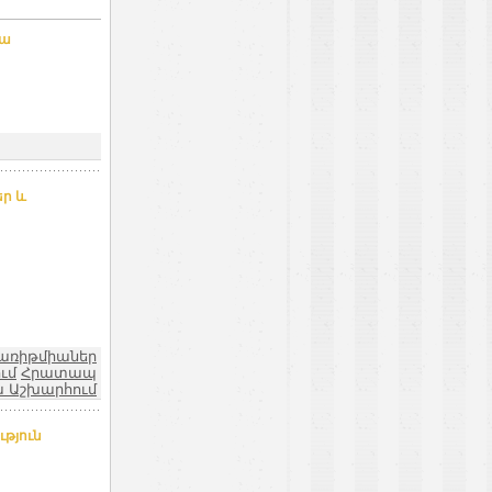
րա
ր և
 առիթմիաներ
ւմ
Հրատապ
ա Աշխարհում
ւթյուն