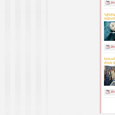
24.
Կլինի
Ավետիս
29.
Երևան
փակ վ
25.