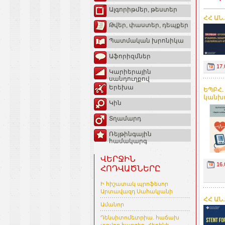
Ալգորիթմեր, թեստեր
ՀՀ ԱՆ
Թվեր, փաստեր, դեպքեր
Պատմական խրոնիկա
Աֆորիզմներ
17.
Կարիերային
սանդուղքով
Երեխա
ԵՊԲՀ.
կանխա
Կին
Տղամարդ
Ռեյթինգային
համակարգ
ՎԵՐՋԻՆ
16.
ՀՈԴՎԱԾՆԵՐԸ
Ի հիշատակ պրոֆեսոր
Արտավազդ Սահակյանի
ՀՀ ԱՆ.
Ամանոր
Դենսիտոմետրիա. հաճախ