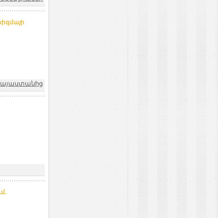
րիզմայի
 Հայաստանից
մ.