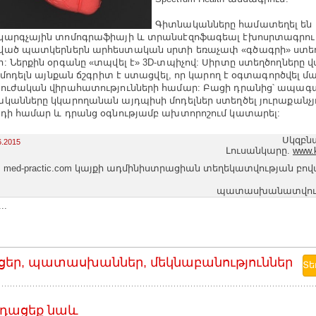
Գիտնականները համատեղել են
արգչային տոմոգրաֆիայի և տրանսէզոֆագեալ էխոսրտագրութ
ված պատկերներն արհեստական սրտի եռաչափ «գծագրի» ստե
: Ներքին օրգանը «տպվել է» 3D-տպիչով: Սիրտը ստեղծողները 
ր մոդելն այնքան ճշգրիտ է ստացվել, որ կարող է օգտագործվել մ
ուժական վիրահատությունների համար: Բացի դրանից՝ ապագա
կանները կկարողանան այդպիսի մոդելներ ստեղծել յուրաքանչյ
դի համար և դրանց օգնությամբ ախտորոշում կատարել:
Սկզբն
6.2015
Լուսանկարը.
www.k
med-practic.com կայքի ադմինիստրացիան տեղեկատվության բո
պատասխանատվությո
..
ցեր, պատասխաններ, մեկնաբանություններ
դացեք նաև