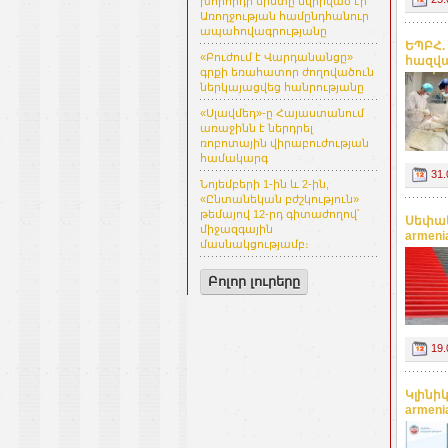
խորհրդի նիստը նվիրված էր
Առողջության համընդհանուր
ապահովագրությանը
ԵՊԲՀ.
«Բուժում է Վարդանանցը»
հազվա
գրքի եռահատոր ժողովածուն
ներկայացվեց հանրությանը
«Սլավմեդ»-ը Հայաստանում
առաջինն է ներդրել
ռոբոտային վիրաբուժության
համակարգ
31.
Նոյեմբերի 1-ին և 2-ին,
«Ընտանեկան բժշկություն»
թեմայով 12-րդ գիտաժողով՝
Սեփակ
միջազգային
armeni
մասնակցությամբ։
Բոլոր լուրերը
19.
Կլինի
armeni