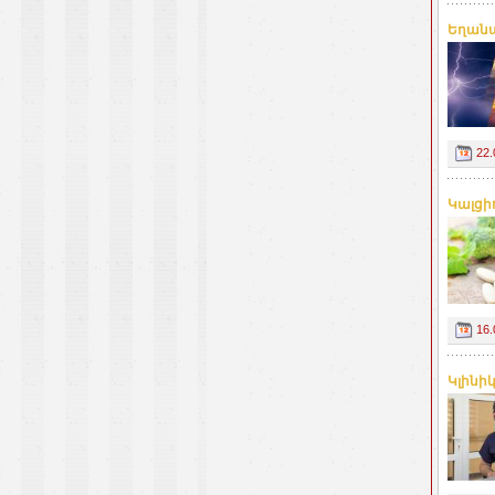
Եղանա
22.
Կալցի
16.
Կլինի