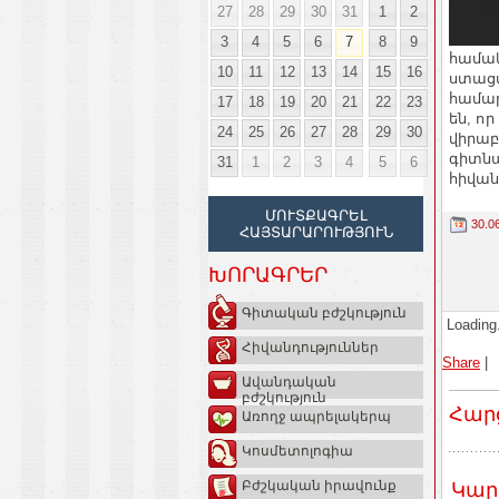
27
28
29
30
31
1
2
3
4
5
6
7
8
9
համակ
10
11
12
13
14
15
16
ստաց
համար
17
18
19
20
21
22
23
են, ո
24
25
26
27
28
29
30
վիրաբ
գիտնա
31
1
2
3
4
5
6
հիվան
ՄՈՒՏՔԱԳՐԵԼ
30.0
ՀԱՅՏԱՐԱՐՈՒԹՅՈՒՆ
ԽՈՐԱԳՐԵՐ
Գիտական բժշկություն
Loading.
Հիվանդություններ
Share
|
Ավանդական
բժշկություն
Հար
Առողջ ապրելակերպ
Կոսմետոլոգիա
Բժշկական իրավունք
Կար