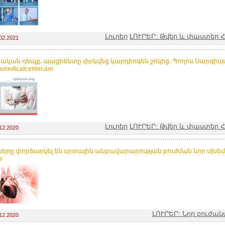
Լուրեր
ԼՈՒՐԵՐ: Թվեր և փաստեր
02.2021
կական դեպք. պացիենտը փրկվեց կարդիոգեն շոկից. Պողոս Սարգիսյ
amedicalcenter.am
Լուրեր
ԼՈՒՐԵՐ: Թվեր և փաստեր
12.2020
ները փորձարկել են սրտային անբավարարության բուժման նոր սխեմա
s
ԼՈՒՐԵՐ: Նոր բուժակ
12.2020