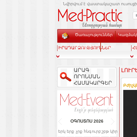
Նվիրվում է վաստակաշատ ուսուցի
Ծառայություններ
Կազմակե
Տեսասրահ
Կապ
ԻՐԱԴԱՐՁՈՒԹՅՈՒՆՆԵՐ
Հ
ԱՐԱԳ
ԼՈՒՐ
ՈՐՈՆՄԱՆ
ՀԱՄԱԿԱՐԳԵՐ
Բժիշկ
ՕԳՈՍՏՈՍ
2026
երկ
երք
չրք
հնգ
ուրբ
շբթ
կիր