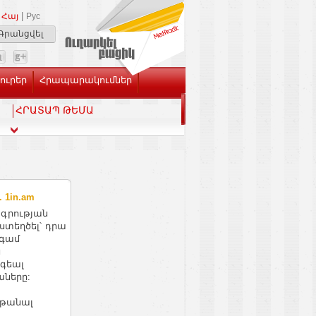
|
Հայ
Рус
Գրանցվել
Լուրեր
Հրապարակումներ
ՀՐԱՏԱՊ ԹԵՄԱ
 1in.am
գրության
ստեղծել՝ դրա
նգամ
ն
գեալ
ները:
ոթանալ