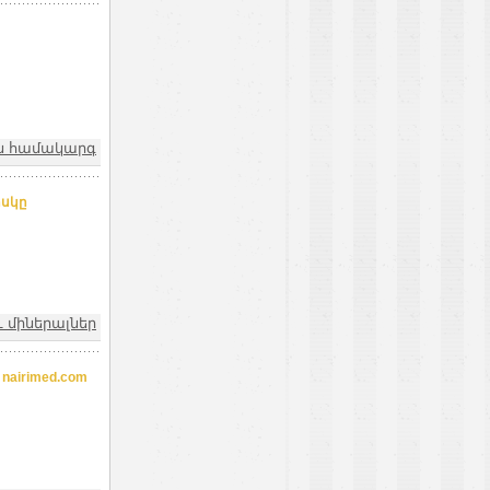
ին համակարգ
իսկը
 միներալներ
airimed.com