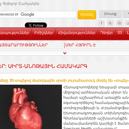
չ Գրիգոր Շահյանին
Մուտք
րպություններ
Բժիշկներ
Հիվանդություններ
Դեղեր
03
ԱՅՏԱՐԱՐՈՒԹՅՈՒՆՆԵՐ
ՄԵՐ ՀՅՈՒՐՆ Է
ԵՐ: ՍԻՐՏ-ԱՆՈԹԱՅԻՆ ՀԱՄԱԿԱՐԳ
ները 3D-տպիչով մարդկային սրտի յուրահատուկ մոդել են «տպել».
Հետազոտողները եռաչափ տպա
միջոցով արհեստական սիրտ են 
համար աշխարհում առաջին ա
օգտագործելով համակարգչայի
տոմոգրաֆիայի և տրանսէզոֆա
էխոսրտագրության տեխնոլոգիա
Գիտնականների աշխատանքին
մանրամասնորեն կարելի է ծան
Spectrum Health ամսագրում: