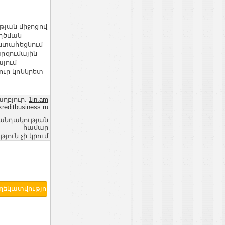
յան միջոցով
ղծման
վստահեցնում
արզումային
յում
ուր կոնկրետ
աղբյուր.
1in.am
reditbusiness.ru
վանդակության
համար
ւն չի կրում