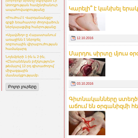
խորհրդի նիստը նվիրված էր
Առողջության համընդհանուր
Կարելի՞ է կանխել երակ
ապահովագրությանը
«Բուժում է Վարդանանցը»
գրքի եռահատոր ժողովածուն
ներկայացվեց հանրությանը
«Սլավմեդ»-ը Հայաստանում
12.10.2016
առաջինն է ներդրել
ռոբոտային վիրաբուժության
համակարգ
Մարդու սիրտը մյուս օր
Նոյեմբերի 1-ին և 2-ին,
«Ընտանեկան բժշկություն»
թեմայով 12-րդ գիտաժողով՝
միջազգային
մասնակցությամբ։
03.10.2016
Բոլոր լուրերը
Գիտնականները ստեղծե
աճում են օրգանիզմի հե