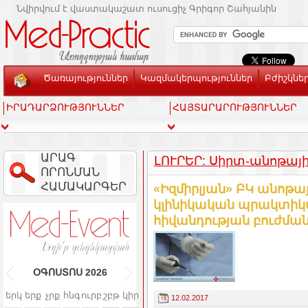
Նվիրվում է վաստակաշատ ուսուցիչ Գրիգոր Շահյանին
Ծառայություններ
Կազմակերպություններ
Բժիշկնե
ԻՐԱԴԱՐՁՈՒԹՅՈՒՆՆԵՐ
ՀԱՅՏԱՐԱՐՈՒԹՅՈՒՆՆԵՐ
ԱՐԱԳ
ԼՈՒՐԵՐ: Սիրտ-անոթայ
ՈՐՈՆՄԱՆ
ՀԱՄԱԿԱՐԳԵՐ
«Իզմիրլյան» ԲԿ անոթա
կլինիկական պրակտիկայ
հիվանդության բուժման
ՕԳՈՍՏՈՍ
2026
երկ
երք
չրք
հնգ
ուրբ
շբթ
կիր
12.02.2017