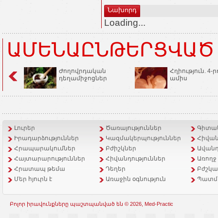
Նախորդ
Loading...
ԱՄԵՆԱԸՆԹԵՐՑՎԱԾ
Ժողովրդական
Հղիություն. 4-ր
դեղամիջոցներ
ամիս
Լուրեր
Ծառայություններ
Գիտակ
Իրադարձություններ
Կազմակերպություններ
Հիվան
Հրապարակումներ
Բժիշկներ
Ավանդ
Հայտարարություններ
Հիվանդություններ
Առողջ
Հրատապ թեմա
Դեղեր
Բժշկա
Մեր հյուրն է
Առաջին օգնություն
Պատմ
Բոլոր իրավունքները պաշտպանված են © 2026, Med-Practic