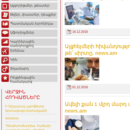
Ալգորիթմեր, թեստեր
Թվեր, փաստեր, դեպքեր
Պատմական խրոնիկա
16.12.2016
Աֆորիզմներ
Կարիերային
Ալցհեյմերի հիվանդությ
սանդուղքով
Երեխա
թե՛ սիրտը. news.am
Կին
Տղամարդ
Ռեյթինգային
համակարգ
01.12.2016
ՎԵՐՋԻՆ
ՀՈԴՎԱԾՆԵՐԸ
Ավելի քան 1 մլրդ մար
Ի հիշատակ պրոֆեսոր
news.am
Արտավազդ Սահակյանի
Ամանոր
Դենսիտոմետրիա. հաճախ