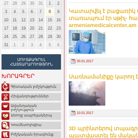
27
28
29
30
31
1
2
Կատարվել է բացառիկ 
3
4
5
6
7
8
9
տառապում էր սթիլ- հ
10
11
12
13
14
15
16
armeniamedicalcenter.am
17
18
19
20
21
22
23
24
25
26
27
28
29
30
31
1
2
3
4
5
6
ՄՈՒՏՔԱԳՐԵԼ
30.01.2017
ՀԱՅՏԱՐԱՐՈՒԹՅՈՒՆ
ԽՈՐԱԳՐԵՐ
Սառնամանիքը կարող է 
Գիտական բժշկություն
Հիվանդություններ
Ավանդական
բժշկություն
10.01.2017
Առողջ ապրելակերպ
Կոսմետոլոգիա
3D պրինտերով տպագրվ
Բժշկական իրավունք
պատվաստել են մակակ- 