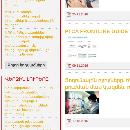
տրվող հարցեր. Հեղինե
Չոլոյան
ԵՊԲՀ. Էսթետիկ
25.11.2016
ներարկումներ. արդի
միտումներ և անվտանգային
հարցեր
PTCA FRONTLINE GUIDE
ԵՊԲՀ. Բժիշկ-պացիենտ
հարաբերություններից մինչև
արհեստական
բանականություն.
հարցազրույց գերմանացի
վիրաբույժի հետ
Բոլոր հոդվածները
09.11.2016
ՎԵՐՋԻՆ ԼՈՒՐԵՐԸ
Ցողունային բջիջները, 
բուժման մաս կազմեն. 
Գիտագործնական սեմինար
«Վնասված պերիֆերիկ
նյարդերի ժամանակակից
դիագնոստիկայի և
վիրաբուժական բուժման
ակտուալ հարցերը»
խորագրով
17.10.2016
Հայկական բժշկական
ասոցիացիայի հերթական