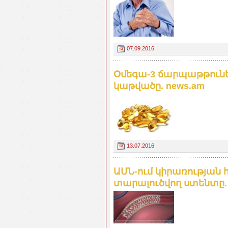
07.09.2016
Օմեգա-3 ճարպաթթունե
կաթվածը. news.am
13.07.2016
ԱՄՆ-ում կիրառության
տարալուծվող ստենտը.