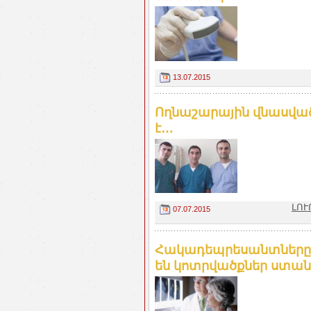
13.07.2015
Ողնաշարային վնասված
է…
ԼՈՒ
07.07.2015
Հակադեպրեսանտները 
են կոտրվածքներ ստանալ