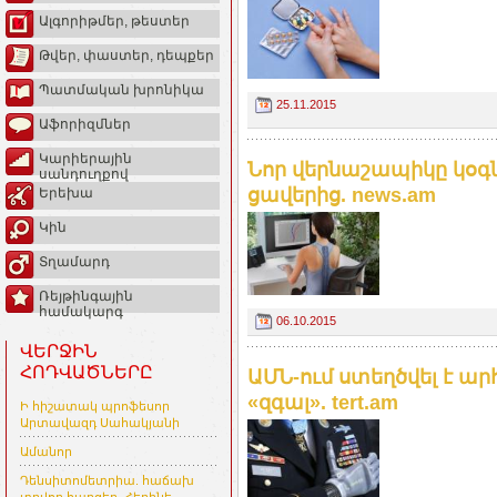
Ալգորիթմեր, թեստեր
Թվեր, փաստեր, դեպքեր
Պատմական խրոնիկա
25.11.2015
Աֆորիզմներ
Կարիերային
Նոր վերնաշապիկը կօգն
սանդուղքով
ցավերից. news.am
Երեխա
Կին
Տղամարդ
Ռեյթինգային
համակարգ
06.10.2015
ՎԵՐՋԻՆ
ՀՈԴՎԱԾՆԵՐԸ
ԱՄՆ-ում ստեղծվել է ա
«զգալ». tert.am
Ի հիշատակ պրոֆեսոր
Արտավազդ Սահակյանի
Ամանոր
Դենսիտոմետրիա. հաճախ