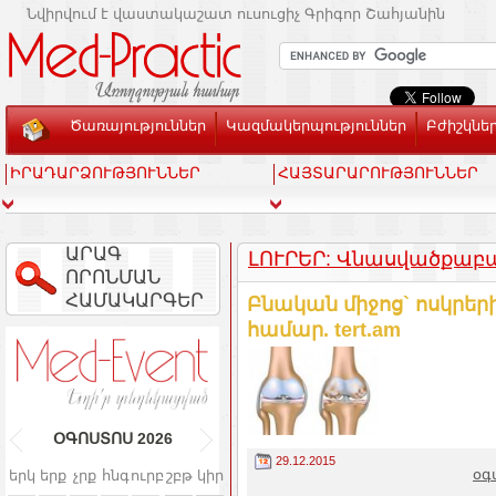
Նվիրվում է վաստակաշատ ուսուցիչ Գրիգոր Շահյանին
Ծառայություններ
Կազմակերպություններ
Բժիշկնե
ԻՐԱԴԱՐՁՈՒԹՅՈՒՆՆԵՐ
ՀԱՅՏԱՐԱՐՈՒԹՅՈՒՆՆԵՐ
ԱՐԱԳ
ԼՈՒՐԵՐ: Վնասվածքաբա
ՈՐՈՆՄԱՆ
ՀԱՄԱԿԱՐԳԵՐ
Բնական միջոց` ոսկրեր
համար. tert.am
ՕԳՈՍՏՈՍ
2026
29.12.2015
օգ
երկ
երք
չրք
հնգ
ուրբ
շբթ
կիր