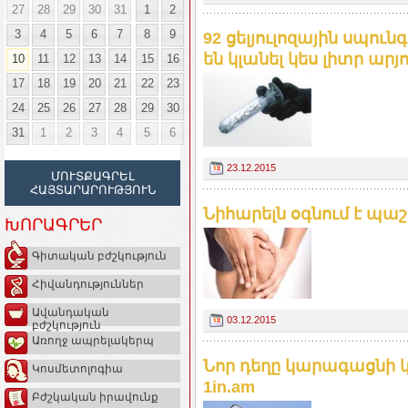
27
28
29
30
31
1
2
3
4
5
6
7
8
9
92 ցելյուլոզային սպու
են կլանել կես լիտր արյու
10
11
12
13
14
15
16
17
18
19
20
21
22
23
24
25
26
27
28
29
30
31
1
2
3
4
5
6
23.12.2015
ՄՈՒՏՔԱԳՐԵԼ
ՀԱՅՏԱՐԱՐՈՒԹՅՈՒՆ
Նիհարելն օգնում է պաշ
ԽՈՐԱԳՐԵՐ
Գիտական բժշկություն
Հիվանդություններ
Ավանդական
03.12.2015
բժշկություն
Առողջ ապրելակերպ
Նոր դեղը կարագացնի 
Կոսմետոլոգիա
1in.am
Բժշկական իրավունք