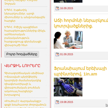
տրվող հարցեր. Հեղինե
Չոլոյան
16.09.2015
ԵՊԲՀ. Էսթետիկ
ներարկումներ. արդի
միտումներ և անվտանգային
Աճի հորմոնի ներարկո
հարցեր
կոտրվածքներից.
ԵՊԲՀ. Բժիշկ-պացիենտ
հարաբերություններից մինչև
արհեստական
բանականություն.
հարցազրույց գերմանացի
վիրաբույժի հետ
Բոլոր հոդվածները
01.09.2015
ՎԵՐՋԻՆ ԼՈՒՐԵՐԸ
Ֆրանսիայում երեխայի
պրինտերով. 1in.am
Գիտագործնական սեմինար
«Վնասված պերիֆերիկ
նյարդերի ժամանակակից
դիագնոստիկայի և
վիրաբուժական բուժման
ակտուալ հարցերը»
խորագրով
«Բուժում է Վարդանանցը»
19.08.2015
ե
գրքի եռահատոր ժողովածուն