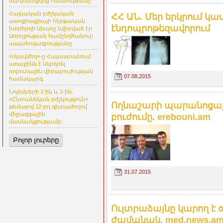
ներկայացվեց հանրությանը
Հայկական բժշկական
ՀՀ ԱՆ. Մեր երկրում կա
ասոցիացիայի հերթական
էնդոպրոթեզավորում
խորհրդի նիստը նվիրված էր
Առողջության համընդհանուր
ապահովագրությանը
«Սլավմեդ»-ը Հայաստանում
առաջինն է ներդրել
ռոբոտային վիրաբուժության
07.08.2015
համակարգ
Նոյեմբերի 1-ին և 2-ին,
«Ընտանեկան բժշկություն»
Ողնաշարի պարանոցայ
թեմայով 12-րդ գիտաժողով՝
միջազգային
բուժումը. erebouni.am
մասնակցությամբ։
Բոլոր լուրերը
31.07.2015
Ուլտրաձայնը կարող է օ
ժամանակ. med.news.a