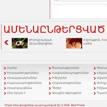
ԱՄԵՆԱԸՆԹԵՐՑՎԱԾ
Ժողովրդական
Հղիություն. 4-ր
դեղամիջոցներ
ամիս
Լուրեր
Ծառայություններ
Գիտակ
Իրադարձություններ
Կազմակերպություններ
Հիվան
Հրապարակումներ
Բժիշկներ
Ավանդ
Հայտարարություններ
Հիվանդություններ
Առողջ
Հրատապ թեմա
Դեղեր
Բժշկա
Մեր հյուրն է
Առաջին օգնություն
Պատմ
Բոլոր իրավունքները պաշտպանված են © 2026, Med-Practic