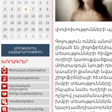
27
28
29
30
31
1
2
3
4
5
6
7
8
9
10
11
12
13
14
15
16
17
18
19
20
21
22
23
փոփոխությունների 
24
25
26
27
28
29
30
31
1
2
3
4
5
6
Գոյություն ունեն անո
ընկած են շիզոֆրենի
ՄՈՒՏՔԱԳՐԵԼ
ՀԱՅՏԱՐԱՐՈՒԹՅՈՒՆ
տեսությունների հիմք
ուղեղի կառուցվածքայ
ԽՈՐԱԳՐԵՐ
մոխրագույն նյութի դ
կապերի քանակի նվազո
Գիտական բժշկություն
շիզոֆրենիայի հետեւա
Հիվանդություններ
խմբի տեսությունները
Ավանդական
ինչպես նաեւ ուղեղի ա
բժշկություն
Առողջ ապրելակերպ
ոչնչով չպայմանավոր
խմբի տեսություններն
Կոսմետոլոգիա
նյարդամեդիատորների
Բժշկական իրավունք