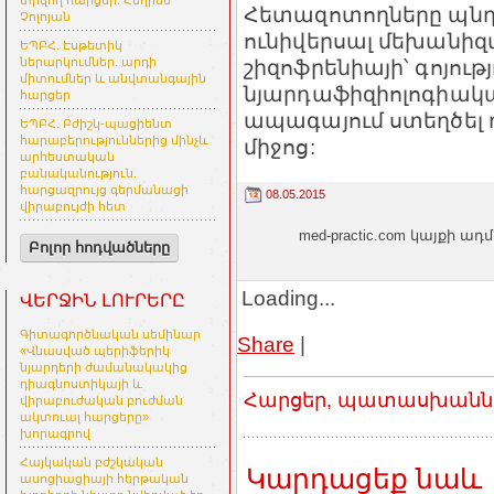
տրվող հարցեր. Հեղինե
Հետազոտողները պնդո
Չոլոյան
ունիվերսալ մեխանիզմ,
ԵՊԲՀ. Էսթետիկ
շիզոֆրենիայի՝ գոյությ
ներարկումներ. արդի
միտումներ և անվտանգային
նյարդաֆիզիոլոգիակա
հարցեր
ապագայում ստեղծել 
ԵՊԲՀ. Բժիշկ-պացիենտ
հարաբերություններից մինչև
միջոց:
արհեստական
բանականություն.
հարցազրույց գերմանացի
08.05.2015
վիրաբույժի հետ
med-practic.com կայքի
Բոլոր հոդվածները
Loading...
ՎԵՐՋԻՆ ԼՈՒՐԵՐԸ
Գիտագործնական սեմինար
Share
|
«Վնասված պերիֆերիկ
նյարդերի ժամանակակից
դիագնոստիկայի և
Հարցեր, պատասխաններ
վիրաբուժական բուժման
ակտուալ հարցերը»
խորագրով
Հայկական բժշկական
Կարդացեք նաև
ասոցիացիայի հերթական