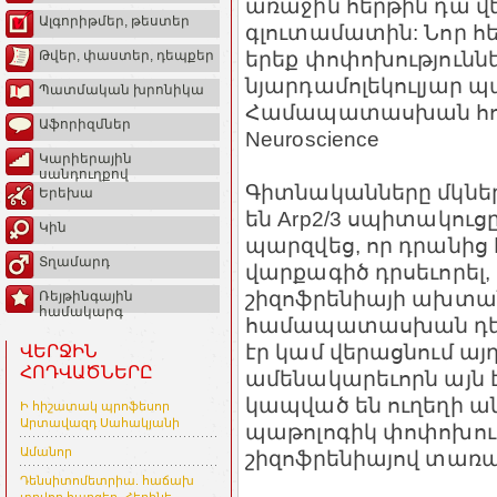
առաջին հերթին դա վե
Ալգորիթմեր, թեստեր
գլուտամատին: Նոր հե
երեք փոփոխություննե
Թվեր, փաստեր, դեպքեր
նյարդամոլեկուլյար պ
Պատմական խրոնիկա
Համապատասխան հոդվա
Աֆորիզմներ
Neuroscience
Կարիերային
սանդուղքով
Գիտնականները մկներ
Երեխա
են Arp2/3 սպիտակուց
Կին
պարզվեց, որ դրանից 
Տղամարդ
վարքագիծ դրսեւորել
շիզոֆրենիայի ախտանի
Ռեյթինգային
համակարգ
համապատասխան դեղա
էր կամ վերացնում այ
ՎԵՐՋԻՆ
ՀՈԴՎԱԾՆԵՐԸ
ամենակարեւորն այն է
կապված են ուղեղի ան
Ի հիշատակ պրոֆեսոր
Արտավազդ Սահակյանի
պաթոլոգիկ փոփոխութ
Ամանոր
շիզոֆրենիայով տառ
Դենսիտոմետրիա. հաճախ