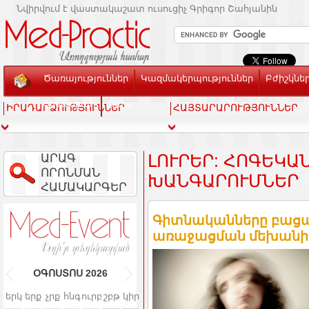
Նվիրվում է վաստակաշատ ուսուցիչ Գրիգոր Շահյանին
Ծառայություններ
Կազմակերպություններ
Բժիշկնե
Տեսասրահ
Կապ
ԻՐԱԴԱՐՁՈՒԹՅՈՒՆՆԵՐ
ՀԱՅՏԱՐԱՐՈՒԹՅՈՒՆՆԵՐ
ԱՐԱԳ
ԼՈՒՐԵՐ: ՀՈԳԵԿԱՆ 
ՈՐՈՆՄԱՆ
ԱՆԳԱՐՈՒՄՆԵՐ
ՀԱՄԱԿԱՐԳԵՐ
Գիտնականները բացահ
առաջացման մեխանիզ
ՕԳՈՍՏՈՍ
2026
երկ
երք
չրք
հնգ
ուրբ
շբթ
կիր