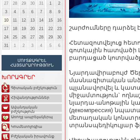
27
28
29
30
31
1
2
3
4
5
6
7
8
9
10
11
12
13
14
15
16
շարժումները դարձել
17
18
19
20
21
22
23
24
25
26
27
28
29
30
Հետազոտվելուց հետո
31
1
2
3
4
5
6
գոտկային հատվածի L
բարդացած կոտրվածք՝
ՄՈՒՏՔԱԳՐԵԼ
ՀԱՅՏԱՐԱՐՈՒԹՅՈՒՆ
Նյարդավիրաբույժ Ծե
ԽՈՐԱԳՐԵՐ
մասնագիտական անձ
պլանավորվել և կատ
Գիտական բժշկություն
միջամտություն` ողն
Հիվանդություններ
նյարդա-անոթային կա
Ավանդական
(декомпрессия) նպատ
բժշկություն
մետաղական կոնստրո
Առողջ ապրելակերպ
տրանսպեդիկուլյար 
Կոսմետոլոգիա
Բժշկական իրավունք