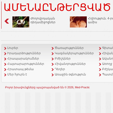
ԱՄԵՆԱԸՆԹԵՐՑՎԱԾ
Ժողովրդական
Հղիություն. 4-ր
դեղամիջոցներ
ամիս
Լուրեր
Ծառայություններ
Գիտակ
Իրադարձություններ
Կազմակերպություններ
Հիվան
Հրապարակումներ
Բժիշկներ
Ավանդ
Հայտարարություններ
Հիվանդություններ
Առողջ
Հրատապ թեմա
Դեղեր
Բժշկա
Մեր հյուրն է
Առաջին օգնություն
Պատմ
Բոլոր իրավունքները պաշտպանված են © 2026, Med-Practic