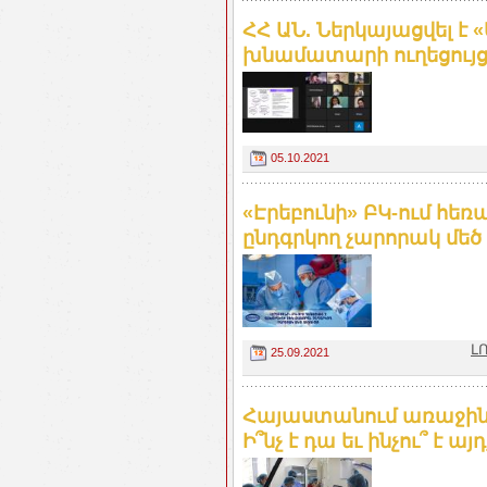
ՀՀ ԱՆ. Ներկայացվել է 
խնամատարի ուղեցույց
05.10.2021
«Էրեբունի» ԲԿ-ում հեռ
ընդգրկող չարորակ մեծ 
Լ
25.09.2021
Հայաստանում առաջին
Ի՞նչ է դա եւ ինչու՞ է ա