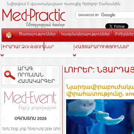
Նվիրվում է վաստակաշատ ուսուցիչ Գրիգոր Շահյանին
Ծառայություններ
Կազմակերպություններ
Բժիշկնե
Տեսասրահ
Կապ
ԻՐԱԴԱՐՁՈՒԹՅՈՒՆՆԵՐ
ՀԱՅՏԱՐԱՐՈՒԹՅՈՒՆՆԵՐ
ԱՐԱԳ
ԼՈՒՐԵՐ: ՆՅԱՐԴԱ
ՈՐՈՆՄԱՆ
ՀԱՄԱԿԱՐԳԵՐ
Նյարդավիրաբուժակա
վիրահատությունը. arm
ՕԳՈՍՏՈՍ
2026
երկ
երք
չրք
հնգ
ուրբ
շբթ
կիր