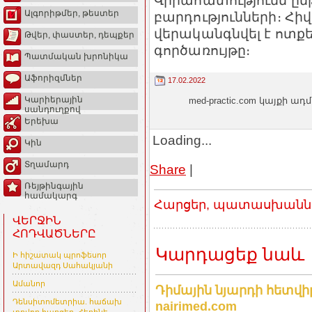
Վիրահատությունն ըն
Ալգորիթմեր, թեստեր
բարդությունների։ Հիվ
վերականգնվել է ոտքեր
Թվեր, փաստեր, դեպքեր
գործառույթը։
Պատմական խրոնիկա
Աֆորիզմներ
17.02.2022
Կարիերային
med-practic.com կայքի
սանդուղքով
Երեխա
Loading...
Կին
Տղամարդ
Share
|
Ռեյթինգային
համակարգ
Հարցեր, պատասխաններ
ՎԵՐՋԻՆ
ՀՈԴՎԱԾՆԵՐԸ
Կարդացեք նաև
Ի հիշատակ պրոֆեսոր
Արտավազդ Սահակյանի
Ամանոր
Դիմային նյարդի հետվ
Դենսիտոմետրիա. հաճախ
nairimed.com