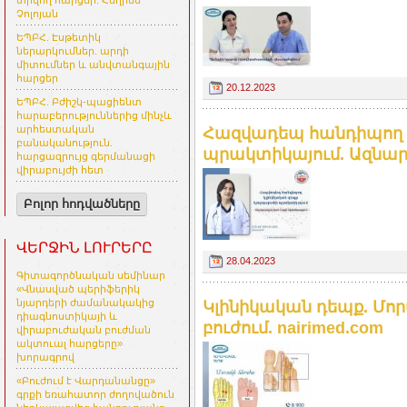
տրվող հարցեր. Հեղինե
Չոլոյան
ԵՊԲՀ. Էսթետիկ
ներարկումներ. արդի
միտումներ և անվտանգային
հարցեր
20.12.2023
ԵՊԲՀ. Բժիշկ-պացիենտ
հարաբերություններից մինչև
արհեստական
Հազվադեպ հանդիպող 
բանականություն.
պրակտիկայում. Ազնար Ա
հարցազրույց գերմանացի
վիրաբույժի հետ
Բոլոր հոդվածները
ՎԵՐՋԻՆ ԼՈՒՐԵՐԸ
28.04.2023
Գիտագործնական սեմինար
«Վնասված պերիֆերիկ
նյարդերի ժամանակակից
Կլինիկական դեպք. Մ
դիագնոստիկայի և
բուժում. nairimed.com
վիրաբուժական բուժման
ակտուալ հարցերը»
խորագրով
«Բուժում է Վարդանանցը»
գրքի եռահատոր ժողովածուն