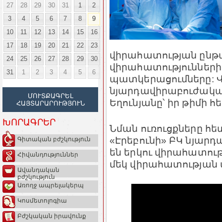
27
28
29
30
31
1
2
3
4
5
6
7
8
9
10
11
12
13
14
15
16
17
18
19
20
21
22
23
վիրահատության ընթա
24
25
26
27
28
29
30
վիրահատություններ
31
1
2
3
4
5
6
պատկերացումները: Վ
նյարդավիրաբուժական
ՄՈՒՏՔԱԳՐԵԼ
Եղունյանը՝ իր թիմի հ
ՀԱՅՏԱՐԱՐՈՒԹՅՈՒՆ
ԽՈՐԱԳՐԵՐ
Նման ուռուցքները հետ
«Էրեբունի» ԲԿ նյարդ
Գիտական բժշկություն
են երկու վիրահատութ
Հիվանդություններ
մեկ վիրահատության 
Ավանդական
բժշկություն
Առողջ ապրելակերպ
Կոսմետոլոգիա
Բժշկական իրավունք