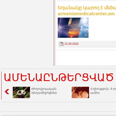
Եղանակը կարող է մեծ
armeniamedicalcenter.am
22.09.2020
ԱՄԵՆԱԸՆԹԵՐՑՎԱԾ
Ժողովրդական
Հղիություն. 4-ր
դեղամիջոցներ
ամիս