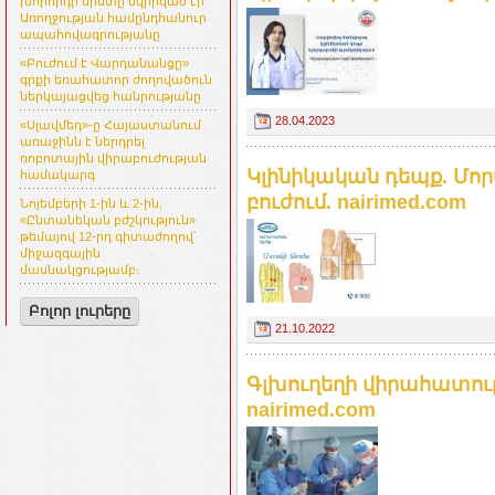
խորհրդի նիստը նվիրված էր
Առողջության համընդհանուր
ապահովագրությանը
«Բուժում է Վարդանանցը»
գրքի եռահատոր ժողովածուն
ներկայացվեց հանրությանը
28.04.2023
«Սլավմեդ»-ը Հայաստանում
առաջինն է ներդրել
ռոբոտային վիրաբուժության
Կլինիկական դեպք. Մ
համակարգ
բուժում. nairimed.com
Նոյեմբերի 1-ին և 2-ին,
«Ընտանեկան բժշկություն»
թեմայով 12-րդ գիտաժողով՝
միջազգային
մասնակցությամբ։
Բոլոր լուրերը
21.10.2022
Գլխուղեղի վիրահատութ
nairimed.com