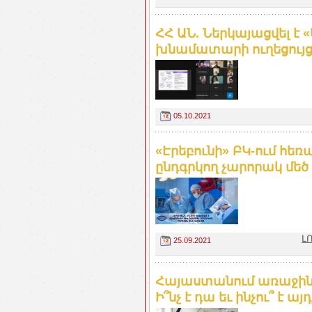
ՀՀ ԱՆ. Ներկայացվել է 
խնամատարի ուղեցույց
05.10.2021
«Էրեբունի» ԲԿ-ում հեռ
ընդգրկող չարորակ մեծ 
Լ
25.09.2021
Հայաստանում առաջին
Ի՞նչ է դա եւ ինչու՞ է ա