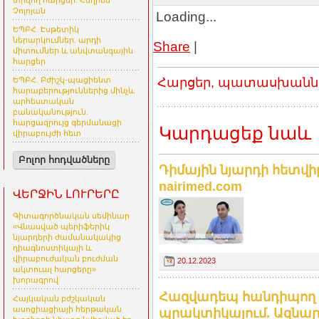
տրվող հարցեր. Հեղինե
Չոլոյան
Loading...
ԵՊԲՀ. Էսթետիկ
ներարկումներ. արդի
Share
|
միտումներ և անվտանգային
հարցեր
Հարցեր, պատասխաններ
ԵՊԲՀ. Բժիշկ-պացիենտ
հարաբերություններից մինչև
արհեստական
բանականություն.
հարցազրույց գերմանացի
Կարդացեք նաև
վիրաբույժի հետ
Բոլոր հոդվածները
Դիմային նյարդի հետվ
nairimed.com
ՎԵՐՋԻՆ ԼՈՒՐԵՐԸ
Գիտագործնական սեմինար
«Վնասված պերիֆերիկ
նյարդերի ժամանակակից
դիագնոստիկայի և
վիրաբուժական բուժման
20.12.2023
ակտուալ հարցերը»
խորագրով
Հազվադեպ հանդիպող 
Հայկական բժշկական
ասոցիացիայի հերթական
պրակտիկայում. Ազնար Ա