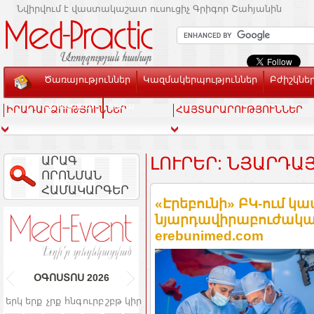
Նվիրվում է վաստակաշատ ուսուցիչ Գրիգոր Շահյանին
Ծառայություններ
Կազմակերպություններ
Բժիշկնե
Տեսասրահ
Կապ
ԻՐԱԴԱՐՁՈՒԹՅՈՒՆՆԵՐ
ՀԱՅՏԱՐԱՐՈՒԹՅՈՒՆՆԵՐ
ԱՐԱԳ
ԼՈՒՐԵՐ: ՆՅԱՐԴԱ
ՈՐՈՆՄԱՆ
ՀԱՄԱԿԱՐԳԵՐ
«Էրեբունի» ԲԿ-ում կ
նյարդավիրաբուժական
erebunimed.com
ՕԳՈՍՏՈՍ
2026
երկ
երք
չրք
հնգ
ուրբ
շբթ
կիր