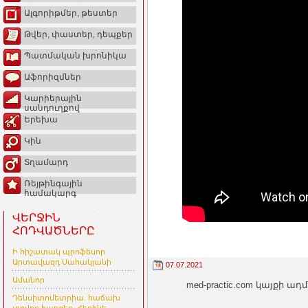
Ալգորիթմեր, թեստեր
Թվեր, փաստեր, դեպքեր
Պատմական խրոնիկա
Աֆորիզմներ
Կարիերային
սանդուղքով
Երեխա
Կին
Տղամարդ
Ռեյթինգային
համակարգ
ՎԵՐՋԻՆ
ՀՈԴՎԱԾՆԵՐԸ
Ի հիշատակ պրոֆեսոր
Արտավազդ Սահակյանի
07.07.2021
Ամանոր
med-practic.com կայքի
Դենսիտոմետրիա. հաճախ