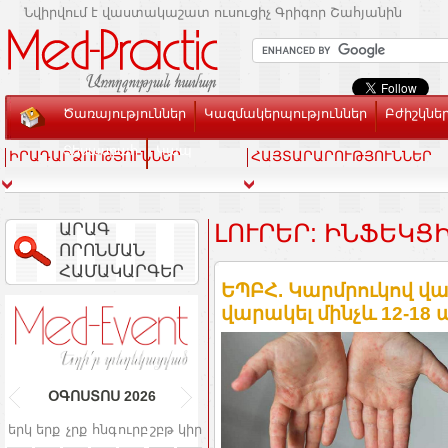
Նվիրվում է վաստակաշատ ուսուցիչ Գրիգոր Շահյանին
Ծառայություններ
Կազմակերպություններ
Բժիշկնե
Տեսասրահ
Կապ
ԻՐԱԴԱՐՁՈՒԹՅՈՒՆՆԵՐ
ՀԱՅՏԱՐԱՐՈՒԹՅՈՒՆՆԵՐ
ԱՐԱԳ
ԼՈՒՐԵՐ: ԻՆՖԵԿՑ
ՈՐՈՆՄԱՆ
ՀԱՄԱԿԱՐԳԵՐ
ԵՊԲՀ. Կարմրուկով վ
վարակել մինչև 12-18 
ՕԳՈՍՏՈՍ
2026
երկ
երք
չրք
հնգ
ուրբ
շբթ
կիր