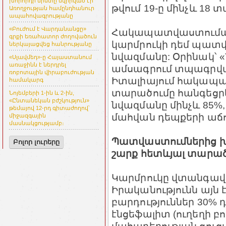
խորհրդի նիստը նվիրված էր
թվում 19-ը մինչև 18 
Առողջության համընդհանուր
ապահովագրությանը
«Բուժում է Վարդանանցը»
Հակապատվաստումայի
գրքի եռահատոր ժողովածուն
կարմրուկի դեմ պատվ
ներկայացվեց հանրությանը
նվազմանը: Օրինակ՝ «
«Սլավմեդ»-ը Հայաստանում
առաջինն է ներդրել
ամսագրում տպագրվա
ռոբոտային վիրաբուժության
Իտալիայում հակապա
համակարգ
տարածումը հանգեցրե
Նոյեմբերի 1-ին և 2-ին,
«Ընտանեկան բժշկություն»
նվազմանը մինչև 85%, 
թեմայով 12-րդ գիտաժողով՝
մահվան դեպքերի աճո
միջազգային
մասնակցությամբ։
Պատվաստումներից խո
Բոլոր լուրերը
շարք հետևյալ տարա
Կարմրուկը վտանգավոր
Իրականությունն այն 
բարդություններ 30% դ
էնցեֆալիտ (ուղեղի բոր