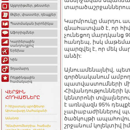
անմիջական սպառնալի
Ալգորիթմեր, թեստեր
տարածաշրջաններում
Թվեր, փաստեր, դեպքեր
Կարմրուկը մարդու ամ
Պատմական խրոնիկա
գնահատված է, որ հի
Աֆորիզմներ
չունեցող մարդկանց 9
հանդեպ, իսկ մաթեմ
Կարիերային
սանդուղքով
պարզվել է, որ մեկ մա
Երեխա
անձի:
Կին
Այնուամենայնիվ, պետ
Տղամարդ
գործնականում ամբող
Ռեյթինգային
համակարգ
պատվաստումների մի
Հիվանդությունների 
ՎԵՐՋԻՆ
կենտրոնի տվյալներ
ՀՈԴՎԱԾՆԵՐԸ
է առնվազն 95% դեպքե
Ի հիշատակ պրոֆեսոր
չափաբաժիններով պ
Արտավազդ Սահակյանի
ծածկույթի ապահովու
Ամանոր
շրջանում կոլեկտիվ ի
Դենսիտոմետրիա. հաճախ