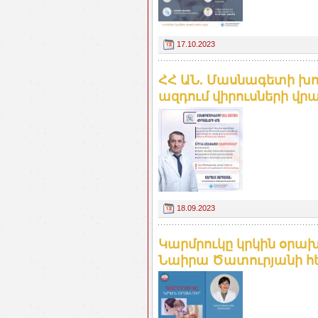
17.10.2023
ՀՀ ԱՆ. Մասնագետի խո
ազդում վիրուսների վր
18.09.2023
Կարմրուկը կրկին օրա
Նաիրա Ծատուրյանի հետ.