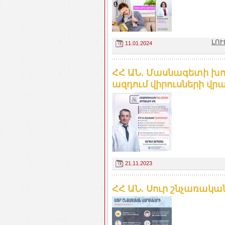
ԼՈՒ
11.01.2024
ՀՀ ԱՆ. Մասնագետի խո
ազդում վիրուսների վր
21.11.2023
ՀՀ ԱՆ. Սուր շնչառակ