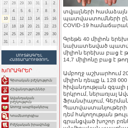
27
28
29
30
31
1
2
տվյալների համաձայն
3
4
5
6
7
8
9
պատվաստումների ընդ
10
11
12
13
14
15
16
COVID-19 համաճարակի
17
18
19
20
21
22
23
24
25
26
27
28
29
30
Գրեթե 40 միլիոն երեխ
31
1
2
3
4
5
6
նախատեսված պատվա
միլիոն երեխա բաց է 
ՄՈՒՏՔԱԳՐԵԼ
14,7 միլիոնը բաց է թ
ՀԱՅՏԱՐԱՐՈՒԹՅՈՒՆ
ԽՈՐԱԳՐԵՐ
Ամբողջ աշխարհում 20
միլիոն դեպք և 128 00
Գիտական բժշկություն
հիվանդության զգալի 
Հիվանդություններ
երկրում, ներառյալ Ավ
Ավանդական
Ֆրանսիայում, Գերմանի
բժշկություն
Պատվաստանյութերի ծ
Առողջ ապրելակերպ
դեմ հսկողության թուլ
Կոսմետոլոգիա
գրանցված խոշոր բռնկ
Բժշկական իրավունք