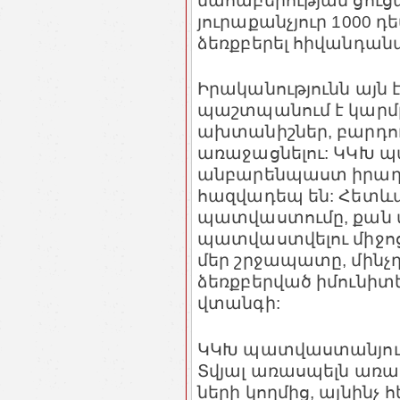
մահաբերության ցուցա
յուրաքանչյուր 1000 դ
ձեռքբերել հիվանդանա
Իրականությունն այն
պաշտպանում է կարմր
ախտանիշներ, բարդու
առաջացնելու: ԿԿԽ պ
անբարենպաստ իրադա
հազվադեպ են: Հետև
պատվաստումը, քան վ
պատվաստվելու միջո
մեր շրջապատը, մինչդ
ձեռքբերված իմունիտե
վտանգի:
ԿԿԽ պատվաստանյութ
Տվյալ առասպելն առաջ
ների կողմից, այնինչ 