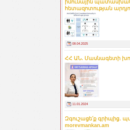
իմունային պատասխան
հետազոտության արդյո
08.04.2025
ՀՀ ԱՆ. Մասնագետի խո
11.01.2024
Զգուշացե՛ք գրիպից․ 
morevmankan.am