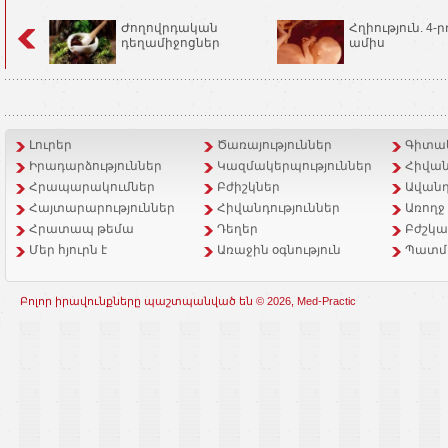
Ժողովրդական
Հղիություն. 4-ր
դեղամիջոցներ
ամիս
Լուրեր
Ծառայություններ
Գիտակ
Իրադարձություններ
Կազմակերպություններ
Հիվան
Հրապարակումներ
Բժիշկներ
Ավանդ
Հայտարարություններ
Հիվանդություններ
Առողջ
Հրատապ թեմա
Դեղեր
Բժշկա
Մեր հյուրն է
Առաջին օգնություն
Պատմ
Բոլոր իրավունքները պաշտպանված են © 2026, Med-Practic