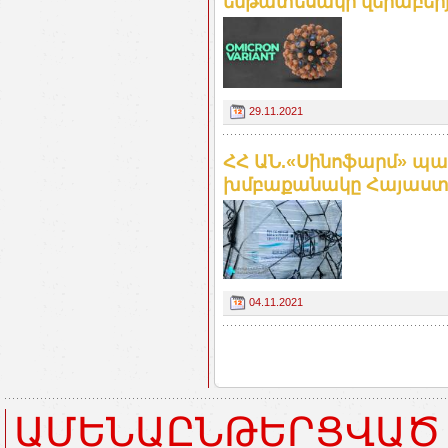
ենթատեսակի վերաբեր
29.11.2021
ՀՀ ԱՆ.«Սինոֆարմ» պ
խմբաքանակը Հայաստա
04.11.2021
ԱՄԵՆԱԸՆԹԵՐՑՎԱԾ