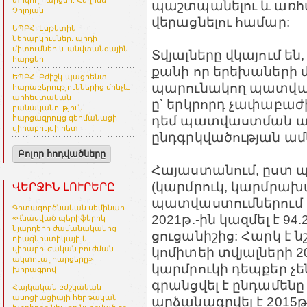
տրվող հարցեր. Հեղինե
պաշտպանելու և առհ
Չոլոյան
վերացնելու համար:
ԵՊԲՀ. Էսթետիկ
ներարկումներ. արդի
միտումներ և անվտանգային
Տվյալները վկայում են
հարցեր
քանի որ երեխաների մ
ԵՊԲՀ. Բժիշկ-պացիենտ
պարունակող պատվաս
հարաբերություններից մինչև
արհեստական
ը՝ երկրորդ չափաբաժին
բանականություն.
դեմ պատվաստման ա
հարցազրույց գերմանացի
վիրաբույժի հետ
ընդգրկվածության ամ
Բոլոր հոդվածները
Հայաստանում, ըստ 
(կարմրուկ, կարմրախ
ՎԵՐՋԻՆ ԼՈՒՐԵՐԸ
պատվաստումներում 
Գիտագործնական սեմինար
2021թ.-ին կազմել է 94.
«Վնասված պերիֆերիկ
նյարդերի ժամանակակից
ցուցանիշից: Հարկ է 
դիագնոստիկայի և
կոմիտեի տվյալների 2
վիրաբուժական բուժման
ակտուալ հարցերը»
կարմրուկի դեպքեր չեն
խորագրով
գրանցվել է ընդամենը 
Հայկական բժշկական
ասոցիացիայի հերթական
արձանագրվել է 2015թ.