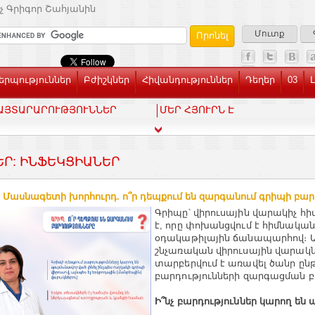
չ Գրիգոր Շահյանին
Մուտք
րպություններ
Բժիշկներ
Հիվանդություններ
Դեղեր
03
ԱՅՏԱՐԱՐՈՒԹՅՈՒՆՆԵՐ
ՄԵՐ ՀՅՈՒՐՆ Է
ԵՐ: ԻՆՖԵԿՑԻԱՆԵՐ
. Մասնագետի խորհուրդ. ո՞ր դեպքում են զարգանում գրիպի բար
Գրիպը՝ վիրուսային վարակիչ հի
է, որը փոխանցվում է հիմնական
օդակաթիլային ճանապարհով։ Այ
շնչառական վիրուսային վարակ
տարբերվում է առավել ծանր ըն
բարդությունների զարգացման բ
Ի՞նչ բարդություններ կարող են