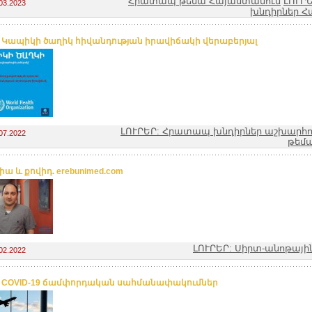
Հրատապ թեմա Հայաստանում
ԼՈՒՐ
03.2023
խնդիրներ Հ
. Կապիկի ծաղիկ հիվանդության իրավիճակի վերաբերյալ
ԼՈՒՐԵՐ: Հրատապ խնդիրներ աշխարհո
07.2022
թեմ
ա և քովիդ. erebunimed.com
ԼՈՒՐԵՐ: Սիրտ-անոթայ
02.2022
. COVID-19 ճամփորդական սահմանափակումներ