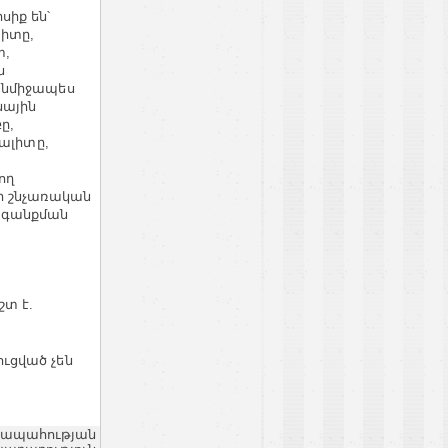
սիք են՝
խիտը,
տ,
ն
անմիջապես
նային
ը,
ֆալիտը,
ող
ր շնչառական
ագանքման
տ է.
ւցված չեն
ղջապահության