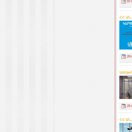
07.
ՀՀ ԱՆ
26.
Առիթմի
25.
ՀՀ ԱՆ