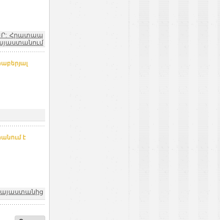
ԵՐ: Հրատապ
այաստանում
րաբերյալ
անում է
 Հայաստանից