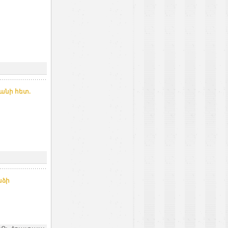
անի հետ.
նձի