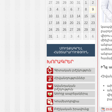
27
28
29
30
31
1
2
3
4
5
6
7
8
9
10
11
12
13
14
15
16
17
18
19
20
21
22
23
կապվա
24
25
26
27
28
29
30
բարդո
վիրու
31
1
2
3
4
5
6
միելի
անբավ
ՄՈՒՏՔԱԳՐԵԼ
ամենա
ՀԱՅՏԱՐԱՐՈՒԹՅՈՒՆ
անբավ
համախ
ԽՈՐԱԳՐԵՐ
Ի՞նչ ա
Գիտական բժշկություն
Հիվան
Հիվանդություններ
ախ
Ավանդական
բժշկություն
ան
Առողջ ապրելակերպ
վի
բա
Կոսմետոլոգիա
Բժշկական իրավունք
23.0