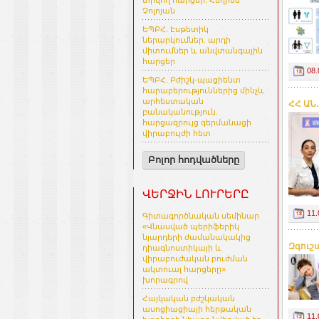
տրվող հարցեր. Հեղինե
Չոլոյան
ԵՊԲՀ. Էսթետիկ
ներարկումներ. արդի
միտումներ և անվտանգային
հարցեր
08.
ԵՊԲՀ. Բժիշկ-պացիենտ
հարաբերություններից մինչև
արհեստական
ՀՀ ԱՆ
բանականություն.
հարցազրույց գերմանացի
վիրաբույժի հետ
Բոլոր հոդվածները
ՎԵՐՋԻՆ ԼՈՒՐԵՐԸ
11.
Գիտագործնական սեմինար
«Վնասված պերիֆերիկ
նյարդերի ժամանակակից
Զգուշ
դիագնոստիկայի և
վիրաբուժական բուժման
ակտուալ հարցերը»
խորագրով
Հայկական բժշկական
ասոցիացիայի հերթական
11.