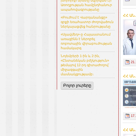
խորհրդի նիստը նվիրված էր
Առողջության համընդհանուր
ապահովագրությանը
ՀՀ ԱՆ
«Բուժում է Վարդանանցը»
գրքի եռահատոր ժողովածուն
ներկայացվեց հանրությանը
«Սլավմեդ»-ը Հայաստանում
առաջինն է ներդրել
ռոբոտային վիրաբուժության
համակարգ
Նոյեմբերի 1-ին և 2-ին,
«Ընտանեկան բժշկություն»
21.
թեմայով 12-րդ գիտաժողով՝
միջազգային
մասնակցությամբ։
ՀՀ ԱՆ
Բոլոր լուրերը
17.
ՀՀ ԱՆ