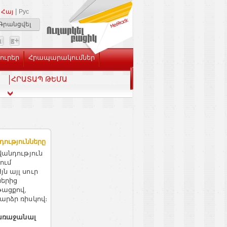
|
Հայ
Рус
Գրանցվել
Լուրեր
Հրապարակումներ
ՀՐԱՏԱՊ ԹԵՄԱ
դությունները
վանդություն
ում
ն այլ սուր
ներից
թացքով,
արձր ռիսկով։
 առաջանալ