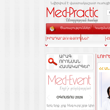
Նվիրվում է վաստակաշատ ուսուցի
Ծառայություններ
Կազմակե
Տեսասրահ
Կապ
ԻՐԱԴԱՐՁՈՒԹՅՈՒՆՆԵՐ
Հ
ԱՐԱԳ
ԼՈՒՐ
ՈՐՈՆՄԱՆ
ՀԱՄԱԿԱՐԳԵՐ
ՀՀ ԱՆ
ՕԳՈՍՏՈՍ
2026
երկ
երք
չրք
հնգ
ուրբ
շբթ
կիր