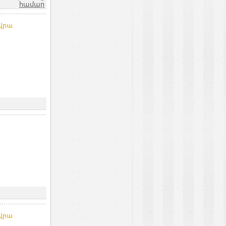
համար
 վրա
 վրա