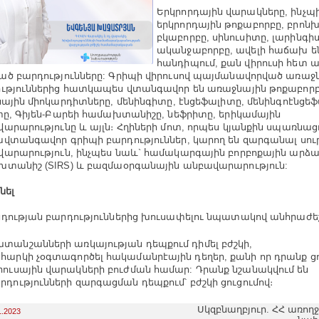
Երկրորդային վարակները, ինչպի
երկրորդային թոքաբորբը, բրոն
բկաբորբը, սինուսիտը, լարինգի
ականջաբորբը, ավելի հաճախ ե
հանդիպում, քան վիրուսի հետ 
ծ բարդությունները: Գրիպի վիրուսով պայմանավորված առաջ
ւթյուններից հատկապես վտանգավոր են առաջնային թոքաբորբ
սային միոկարդիտները, մենինգիտը, էնցեֆալիտը, մենինգոէնցե
տը, Գիյեն-Բարեի համախտանիշը, նեֆրիտը, երիկամային
արարությունը և այլն։ Հղիների մոտ, որպես կյանքին սպառնաց
վտանգավոր գրիպի բարդություններ, կարող են զարգանալ սու
արարություն, ինչպես նաև` համակարգային բորբոքային արձ
տանիշ (SIRS) և բազմաօրգանային անբավարարություն:
նել
դության բարդություններից խուսափելու նպատակով անհրաժեշ
տանշանների առկայության դեպքում դիմել բժշկի,
հարկի չօգտագործել հակամանրէային դեղեր, քանի որ դրանք ցո
րուսային վարակների բուժման համար: Դրանք նշանակվում են
րդությունների զարգացման դեպքում՝ բժշկի ցուցումով։
Սկզբնաղբյուր. ՀՀ առո
1.2023