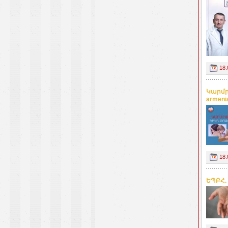
18.
Կարմր
armeni
18.
ԵՊԲՀ.