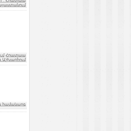
ԵՐ: Հրատապ
այաստանում
ւմ
Հրատապ
ա Աշխարհում
ին համակարգ