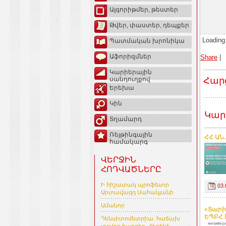
Ալգորիթմեր, թեստեր
Թվեր, փաստեր, դեպքեր
Loading.
Պատմական խրոնիկա
Աֆորիզմներ
Share
|
Կարիերային
Հար
սանդուղքով
Երեխա
Կին
Կար
Տղամարդ
Ռեյթինգային
ՀՀ ԱՆ
համակարգ
ՎԵՐՋԻՆ
ՀՈԴՎԱԾՆԵՐԸ
Ի հիշատակ պրոֆեսոր
03.
Արտավազդ Սահակյանի
Ամանոր
«Տարի
ԵՊԲՀ 
Դենսիտոմետրիա. հաճախ