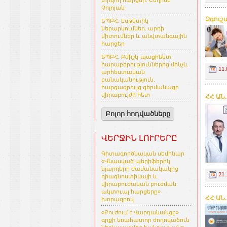
տրվող հարցեր. Հեղինե
Չոլոյան
Զգուշ
ԵՊԲՀ. Էսթետիկ
ներարկումներ. արդի
միտումներ և անվտանգային
հարցեր
ԵՊԲՀ. Բժիշկ-պացիենտ
հարաբերություններից մինչև
11.
արհեստական
բանականություն.
հարցազրույց գերմանացի
վիրաբույժի հետ
ՀՀ ԱՆ
Բոլոր հոդվածները
ՎԵՐՋԻՆ ԼՈՒՐԵՐԸ
Գիտագործնական սեմինար
«Վնասված պերիֆերիկ
նյարդերի ժամանակակից
21.
դիագնոստիկայի և
վիրաբուժական բուժման
ակտուալ հարցերը»
ՀՀ ԱՆ
խորագրով
«Բուժում է Վարդանանցը»
գրքի եռահատոր ժողովածուն