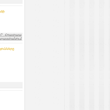
նձի
ԵՐ: Հրատապ
այաստանում
յունները