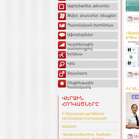
Ալգորիթմեր, թեստեր
Թվեր, փաստեր, դեպքեր
03.
Պատմական խրոնիկա
«Տարի
Աֆորիզմներ
ԵՊԲՀ 
Կարիերային
սանդուղքով
Երեխա
Կին
Տղամարդ
08.
Ռեյթինգային
համակարգ
ՀՀ ԱՆ
ՎԵՐՋԻՆ
ՀՈԴՎԱԾՆԵՐԸ
Ի հիշատակ պրոֆեսոր
Արտավազդ Սահակյանի
Ամանոր
Դենսիտոմետրիա. հաճախ
11.