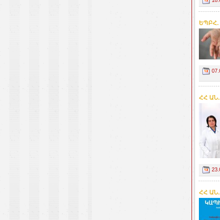
ԵՊԲՀ.
07.
ՀՀ ԱՆ
23.
ՀՀ ԱՆ