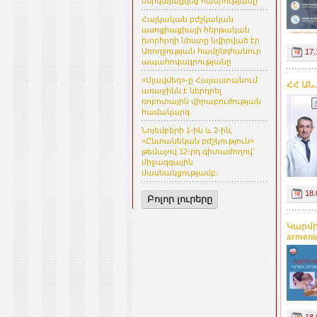
ներկայացվեց հանրությանը
Հայկական բժշկական
ասոցիացիայի հերթական
խորհրդի նիստը նվիրված էր
Առողջության համընդհանուր
17.
ապահովագրությանը
«Սլավմեդ»-ը Հայաստանում
ՀՀ ԱՆ
առաջինն է ներդրել
ռոբոտային վիրաբուժության
համակարգ
Նոյեմբերի 1-ին և 2-ին,
«Ընտանեկան բժշկություն»
թեմայով 12-րդ գիտաժողով՝
միջազգային
մասնակցությամբ։
18.
Բոլոր լուրերը
Կարմր
armeni
18.