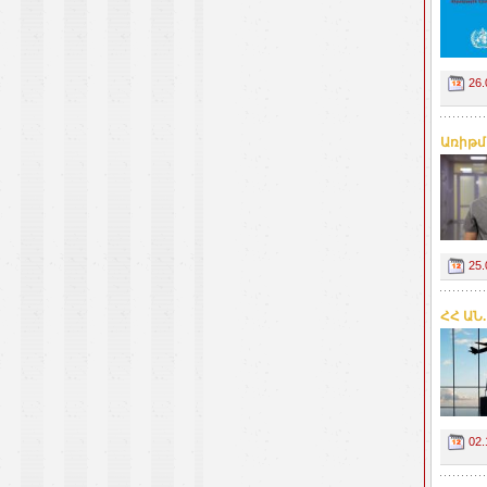
26.
Առիթմի
25.
ՀՀ ԱՆ
02.