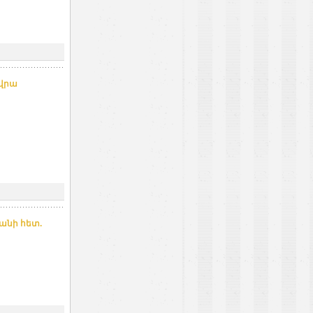
 վրա
անի հետ.