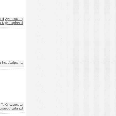
ւմ
Հրատապ
ա Աշխարհում
ին համակարգ
ԵՐ: Հրատապ
այաստանում