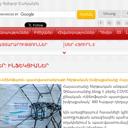
չ Գրիգոր Շահյանին
Մուտք
րպություններ
Բժիշկներ
Հիվանդություններ
Դեղեր
03
ԱՅՏԱՐԱՐՈՒԹՅՈՒՆՆԵՐ
ՄԵՐ ՀՅՈՒՐՆ Է
ԵՐ: ԻՆՖԵԿՑԻԱՆԵՐ
.«Սինոֆարմ» պատվաստանյութի հերթական խմբաքանակը Հայ
Հայաստանը հերթական անգամ
Չինաստանից ձեռք է բերել COVID
չինական «Սինոֆարմ» պատվաս
խմբաքանակ` 400 հազար դեղա
Այն առաջիկայում հասանելի կլի
առողջության առաջնային պա
օղակներում և պատվաստումայ
շարժական կետերում: