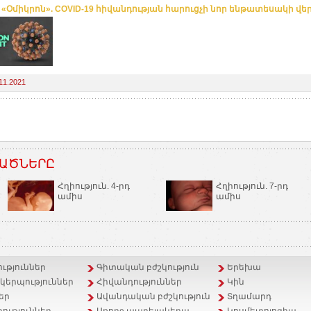
. «Օմիկրոն». COVID-19 հիվանդության հարուցչի նոր ենթատեսակի վե
11.2021
ԱԾՆԵՐԸ
Հղիություն. 4-րդ
Հղիություն. 7-րդ
ամիս
ամիս
ւթյուններ
Գիտական բժշկություն
Երեխա
երպություններ
Հիվանդություններ
Կին
եր
Ավանդական բժշկություն
Տղամարդ
ություններ
Առողջ ապրելակերպ
Կոսմետոլոգիա