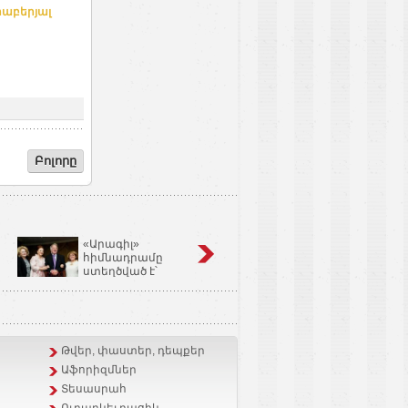
րաբերյալ
Բոլորը
«Արագիլ»
Կոճապղպեղ
հիմնադրամը
նույնն է՝ իմբիր,
ստեղծված է՝
Ginger եւ Zingiber
օգնելու անպտղությամբ
Officinale
տառապող զույգերին.
Կարինե Թոխունց
Թվեր, փաստեր, դեպքեր
Աֆորիզմներ
Տեսասրահ
Ուղարկել բացիկ