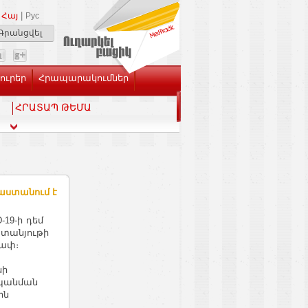
|
Հայ
Рус
Գրանցվել
Լուրեր
Հրապարակումներ
ՀՐԱՏԱՊ ԹԵՄԱ
աստանում է
-19-ի դեմ
տանյութի
չափ։
նի
հպանման
ին