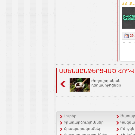
ՀՀ ԱՆ
29.
ԱՄԵՆԱԸՆԹԵՐՑՎԱԾ ՀՈԴՎ
Ժողովրդական
դեղամիջոցներ
Լուրեր
Ծառայո
Իրադարձություններ
Կազմակ
Հրապարակումներ
Բժիշկն
Հայտարարություններ
Հիվանդ