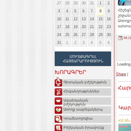
27
28
29
30
31
1
2
Հիշեց
3
4
5
6
7
8
9
շրջան
10
11
12
13
14
15
16
Առողջ
արտակ
17
18
19
20
21
22
23
24
25
26
27
28
29
30
04.1
31
1
2
3
4
5
6
ՄՈՒՏՔԱԳՐԵԼ
ՀԱՅՏԱՐԱՐՈՒԹՅՈՒՆ
Loading.
ԽՈՐԱԳՐԵՐ
Share
|
Գիտական բժշկություն
Հար
Հիվանդություններ
Ավանդական
բժշկություն
Կար
Առողջ ապրելակերպ
Կոսմետոլոգիա
ՀՀ ԱՆ
Բժշկական իրավունք