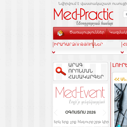
Նվիրվում է վաստակաշատ ուսուցի
Ծառայություններ
Կազմակե
Տեսասրահ
Կապ
ԻՐԱԴԱՐՁՈՒԹՅՈՒՆՆԵՐ
Հ
ԱՐԱԳ
ԼՈՒՐ
ՈՐՈՆՄԱՆ
ՀԱՄԱԿԱՐԳԵՐ
ՀՀ ԱՆ
ՕԳՈՍՏՈՍ
2026
երկ
երք
չրք
հնգ
ուրբ
շբթ
կիր