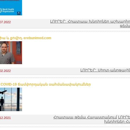
ԼՈՒՐԵՐ: Հրատապ խնդիրներ աշխարհո
07.2022
թեմ
ա և քովիդ. erebunimed.com
ԼՈՒՐԵՐ: Սիրտ-անոթայ
02.2022
. COVID-19 ճամփորդական սահմանափակումներ
Հրատապ թեմա Հայաստանում
ԼՈՒՐ
12.2021
խնդիրներ Հ