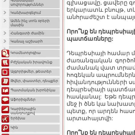
Վնասակար
գլխացավը, ցավերը գո
սովորություններ
երկարատև բնույթ, տև
Կանխարգելում
անհրաժեշտ է անպայմ
Ամեն ինչ տոն օրերի
մասին
Որո՞նք են դեպրեսիա
Հանգստի ժամին
պատճառները:
Կանաչ աշխարհ
Դեպրեսիայի համար մե
Կոսմետոլոգիա
ժառանգական գործոն
Բժշկական իրավունք
ժամանակ վատ տրամ
Ալգորիթմեր, թեստեր
հոգեկան ապրումներն
հիվանդությունների 
Թվեր, փաստեր, դեպքեր
դեպրեսիայի պատճառ
Պատմական խրոնիկա
հասկանալ: Եթե դեպրե
Աֆորիզմներ
մեջ ի ծնե կա նախատր
Կարիերային
պետք, որ արդեն հասո
սանդուղքով
արտահայտվի:
Երեխա
Կին
Որո՞նք են դեպրեսիա