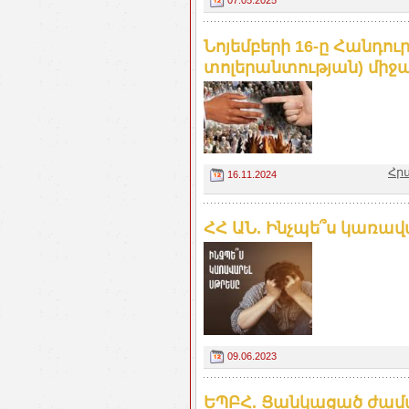
Նոյեմբերի 16-ը Հանդո
տոլերանտության) միջա
Հր
16.11.2024
ՀՀ ԱՆ. Ինչպե՞ս կառավ
09.06.2023
ԵՊԲՀ. Ցանկացած ժաման