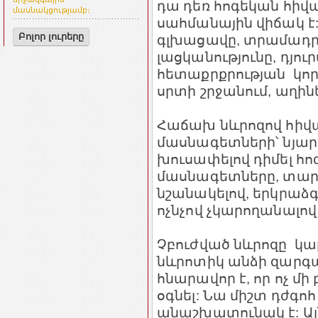
դա դեռ հոգեկան հիվա
մասնակցությամբ։
սահմանային վիճակ է:
Բոլոր լուրերը
գլխացավը, տրամադր
լացկանությունը, դյու
հետաքրքրության կոր
սրտի շրջանում, աղին
Հաճախ նևրոզով հիվա
մասնագետների՝ նյա
խուսափելով դիմել հոգ
մասնագետները, տարբ
նշանակելով, երկրաձգ
ոչնչով չկարողանալով
Չբուժված նևրոզը կար
նևրոտիկ անձի զարգա
հնարավոր է, որ ոչ մ
օգնել: Նա միշտ դժգոհ
անաշխատունակ է: Այ