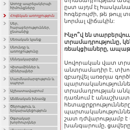
տրամադրության անկո
Առողջ ապրելակերպի
ըստ այդմ էլ հասկանալի
հիմունքները
հոգեբույժի, թե թույլ
Հոգեկան առողջություն
նորմալ վիճակին:
Սեր,
հարաբերություններ,
ընտանիք
Ինչո՞վ են տարբերվո
Սեռական կյանք
տրամադրությունը, կ
Սնունդը և
ռեակցիաները, ապաթ
առողջությունը
Սննդակարգեր
Սովորական վատ տրա
Վիտամիններ և
անտրամադիր է, տխու
միներալներ
զբաղվել առօրյա գործ
Մարմնամարզություն և
պարտականություննե
սպորտ
տրամադրության անկմ
Աշխատավայրում
դառնում է անաշխատու
Անձնական խնամք
հետաքրքրությունները,
Ծերություև և
պարտականություններ
երկարակեցություն
շատ դժվարությամբ է տ
Օգտակար
խորհուրդներ
խանգարումը, ցավերը