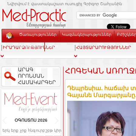
Նվիրվում է վաստակաշատ ուսուցիչ Գրիգոր Շահյանին
Ծառայություններ
Կազմակերպություններ
Բժիշկնե
Տեսասրահ
Կապ
ԻՐԱԴԱՐՁՈՒԹՅՈՒՆՆԵՐ
ՀԱՅՏԱՐԱՐՈՒԹՅՈՒՆՆԵՐ
ԱՐԱԳ
ՀՈԳԵԿԱՆ ԱՌՈՂՋ
ՈՐՈՆՄԱՆ
ՀԱՄԱԿԱՐԳԵՐ
Դեպրեսիա. հաճախ տ
Գայանե Մարգարյանը. a
ՕԳՈՍՏՈՍ
2026
երկ
երք
չրք
հնգ
ուրբ
շբթ
կիր