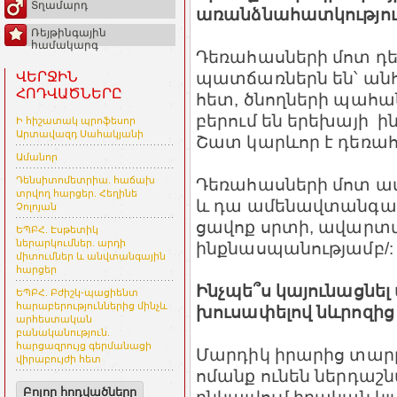
Տղամարդ
առանձնահատկությու
Ռեյթինգային
համակարգ
Դեռահասների մոտ 
պատճառներն են՝ անհ
ՎԵՐՋԻՆ
ՀՈԴՎԱԾՆԵՐԸ
հետ, ծնողների պահան
բերում են երեխայի
Ի հիշատակ պրոֆեսոր
Արտավազդ Սահակյանի
Շատ կարևոր է դեռահ
Ամանոր
Դեռահասների մոտ ա
Դենսիտոմետրիա. հաճախ
տրվող հարցեր. Հեղինե
և դա ամենավտանգավո
Չոլոյան
ցավոք սրտի, ավարտվե
ԵՊԲՀ. Էսթետիկ
ներարկումներ. արդի
ինքնասպանությամբ/:
միտումներ և անվտանգային
հարցեր
Ինչպե՞ս կայունացնել
ԵՊԲՀ. Բժիշկ-պացիենտ
հարաբերություններից մինչև
խուսափելով նևրոզից
արհեստական
բանականություն.
հարցազրույց գերմանացի
Մարդիկ իրարից տարբե
վիրաբույժի հետ
ոմանք ունեն ներդաշնա
Բոլոր հոդվածները