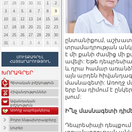
27
28
29
30
31
1
2
3
4
5
6
7
8
9
10
11
12
13
14
15
16
17
18
19
20
21
22
23
24
25
26
27
28
29
30
ընտանիքում, աշխատ
31
1
2
3
4
5
6
տրամադրության անկո
է մի քանի ժամից մի ք
ՄՈՒՏՔԱԳՐԵԼ
ավելի: Եթե դեպրեսիա
ՀԱՅՏԱՐԱՐՈՒԹՅՈՒՆ
և դրա համար առան
ԽՈՐԱԳՐԵՐ
այն արդեն հիվանդագի
մասնագետի: Առողջ մ
Գիտական բժշկություն
երբ նա դիմում է ընկե
Հիվանդություններ
լսում:
Ավանդական
բժշկություն
Ի՞նչ մասնագետի դիմե
Առողջ ապրելակերպ
Բոլոր ենթախորագրերը
Դեպրեսիայի դեպքում
Լուրեր