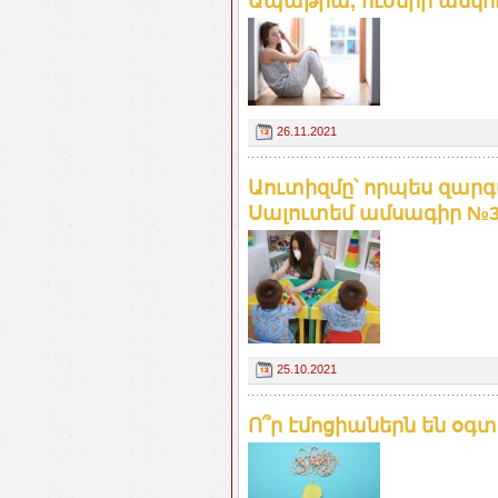
Ապաթիա, ուժերի անկում
26.11.2021
Աուտիզմը՝ որպես զար
Սալուտեմ ամսագիր №
25.10.2021
Ո՞ր էմոցիաներն են օգ