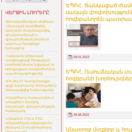
ԵՊԲՀ. Ցանկացած ժաման
սակայն փոփոխությունն
ՎԵՐՋԻՆ ԼՈՒՐԵՐԸ
հոգեբանորեն պատրաստ
Գիտագործնական սեմինար
«Վնասված պերիֆերիկ
նյարդերի ժամանակակից
դիագնոստիկայի և
վիրաբուժական բուժման
ակտուալ հարցերը»
խորագրով
Հայկական բժշկական
09.01.2023
ասոցիացիայի հերթական
խորհրդի նիստը նվիրված էր
Առողջության համընդհանուր
ԵՊԲՀ. Ուսումնական տ
ապահովագրությանը
հոգեբանի խորհուրդնե
«Բուժում է Վարդանանցը»
գրքի եռահատոր ժողովածուն
ներկայացվեց հանրությանը
«Սլավմեդ»-ը Հայաստանում
առաջինն է ներդրել
ռոբոտային վիրաբուժության
համակարգ
29.08.2022
Նոյեմբերի 1-ին և 2-ին,
«Ընտանեկան բժշկություն»
թեմայով 12-րդ գիտաժողով՝
Անառողջ մտքերը և հույ
միջազգային