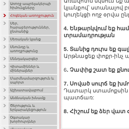
Առավոտն սկսում եք ապ
Առողջ ապրելակերպի
կյանքով՝ ստանալով 
հիմունքները
կուղեկցի ողջ օրվա ը
Հոգեկան առողջություն
Սեր,
4. Ենթարկվում եք հ
հարաբերություններ,
ընտանիք
տրամադրության
Սեռական կյանք
Սնունդը և
5. Տանից դուրս եք գ
առողջությունը
Արթնացեք փոքր-ինչ ա
Սննդակարգեր
Վիտամիններ և
6
. Չափից շատ եք քնո
միներալներ
Մարմնամարզություն և
7. Սոված սուրճ եք խմ
սպորտ
Դատարկ ստամոքսին ս
Աշխատավայրում
պատճառ:
Անձնական խնամք
Ծերություև և
երկարակեցություն
8. Հիշում եք ձեր վատ
Օգտակար
խորհուրդներ