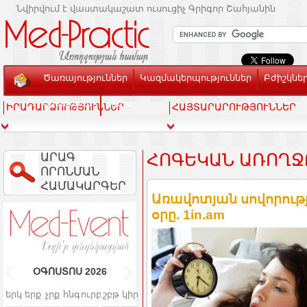
Նվիրվում է վաստակաշատ ուսուցիչ Գրիգոր Շահյանին
Ծառայություններ
Կազմակերպություններ
Բժիշկնե
Տեսասրահ
Կապ
ԻՐԱԴԱՐՁՈՒԹՅՈՒՆՆԵՐ
ՀԱՅՏԱՐԱՐՈՒԹՅՈՒՆՆԵՐ
ԱՐԱԳ
ՀՈԳԵԿԱՆ ԱՌՈՂՋ
ՈՐՈՆՄԱՆ
ՀԱՄԱԿԱՐԳԵՐ
Առավոտյան սովորությո
օրը. 1in.am
ՕԳՈՍՏՈՍ
2026
երկ
երք
չրք
հնգ
ուրբ
շբթ
կիր