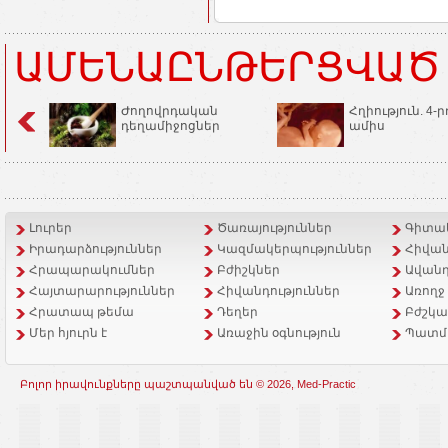
ԱՄԵՆԱԸՆԹԵՐՑՎԱԾ
Ժողովրդական
Հղիություն. 4-ր
դեղամիջոցներ
ամիս
Լուրեր
Ծառայություններ
Գիտակ
Իրադարձություններ
Կազմակերպություններ
Հիվան
Հրապարակումներ
Բժիշկներ
Ավանդ
Հայտարարություններ
Հիվանդություններ
Առողջ
Հրատապ թեմա
Դեղեր
Բժշկա
Մեր հյուրն է
Առաջին օգնություն
Պատմ
Բոլոր իրավունքները պաշտպանված են © 2026, Med-Practic