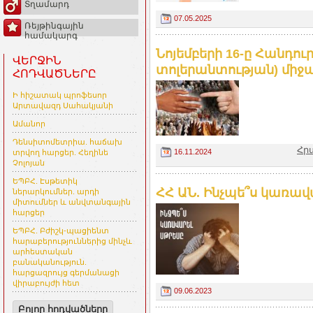
Տղամարդ
07.05.2025
Ռեյթինգային
համակարգ
Նոյեմբերի 16-ը Հանդո
ՎԵՐՋԻՆ
տոլերանտության) միջա
ՀՈԴՎԱԾՆԵՐԸ
Ի հիշատակ պրոֆեսոր
Արտավազդ Սահակյանի
Ամանոր
Դենսիտոմետրիա. հաճախ
Հր
16.11.2024
տրվող հարցեր. Հեղինե
Չոլոյան
ԵՊԲՀ. Էսթետիկ
ՀՀ ԱՆ. Ինչպե՞ս կառավ
ներարկումներ. արդի
միտումներ և անվտանգային
հարցեր
ԵՊԲՀ. Բժիշկ-պացիենտ
հարաբերություններից մինչև
արհեստական
բանականություն.
հարցազրույց գերմանացի
վիրաբույժի հետ
09.06.2023
Բոլոր հոդվածները