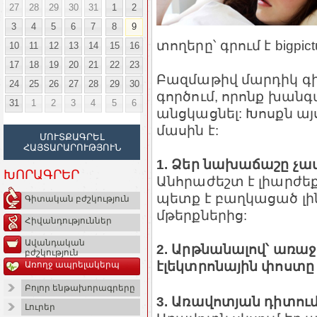
27
28
29
30
31
1
2
3
4
5
6
7
8
9
տողերը՝ գրում է bigpictu
10
11
12
13
14
15
16
17
18
19
20
21
22
23
Բազմաթիվ մարդիկ գ
24
25
26
27
28
29
30
գործում, որոնք խանգ
31
1
2
3
4
5
6
անցկացնել: Խոսքն ա
մասին է:
ՄՈՒՏՔԱԳՐԵԼ
ՀԱՅՏԱՐԱՐՈՒԹՅՈՒՆ
1. Ձեր նախաճաշը չա
ԽՈՐԱԳՐԵՐ
Անհրաժեշտ է լիարժե
պետք է բաղկացած լի
Գիտական բժշկություն
մթերքներից:
Հիվանդություններ
Ավանդական
2. Արթնանալով՝ առաջ
բժշկություն
էլեկտրոնային փոստը
Առողջ ապրելակերպ
Բոլոր ենթախորագրերը
3. Առավոտյան դիտում
Լուրեր