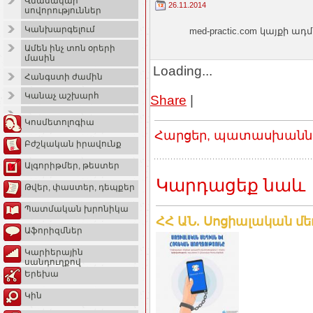
Վնասակար
26.11.2014
սովորություններ
Կանխարգելում
med-practic.com կայքի
Ամեն ինչ տոն օրերի
մասին
Loading...
Հանգստի ժամին
Կանաչ աշխարհ
Share
|
Կոսմետոլոգիա
Հարցեր, պատասխաններ
Բժշկական իրավունք
Ալգորիթմեր, թեստեր
Կարդացեք նաև
Թվեր, փաստեր, դեպքեր
Պատմական խրոնիկա
ՀՀ ԱՆ. Սոցիալական մե
Աֆորիզմներ
Կարիերային
սանդուղքով
Երեխա
Կին