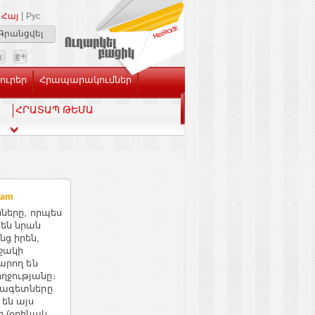
|
Հայ
Рус
Գրանցվել
Լուրեր
Հրապարակումներ
ՀՐԱՏԱՊ ԹԵՄԱ
.am
նները, որպես
 են նրան
ց իրեն,
ոշակի
արող են
ղջությանը։
նագետները
 են այս
ը (օրինակ,