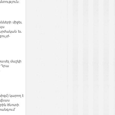
մտություն։
նների միջեւ
այս
արժական եւ
ույժ-
նասել մաշկի
։ Դրա
ր
իզմ) կարող է
 վնաս
րին ծնոտի
հանգում՝