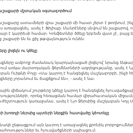
աշաքարի մշտական օգտագործում
շաքարը ատամների վրա շաքարի մի հաստ շերտ է թողնում, ինչ
ս առաջացնել, ասել է Ֆիլիպը։ Մանրէները սնվում են շաքարով, 
այր է կարիեսի համար։ Կոնֆետներ ծծելը երբեմն վատ չէ, բայց 
 շաքարի են եւ քիչ թթվայնություն ունեն։
րը լիզելն ու կծելը
նքները ամբողջ ժամանակ նյարդայնացած լիզելով՝ նրանց ենթար
ում առկա մարսողական ֆերմենտների ազդեցությանը, ասել է Նյ
բան Ուիթնի Բոյը։ «Սա կարող է հանգեցնել մաշկաբորբի, ինչի 
քները չորանում եւ ճաքճքում են», - ասել է նա։
ային վիճակում շուրթերը կծելը կարող է հանգեցնել հյուսվածքայ
ությունների, որոնց հեռացման համար վիրահատական միջամ
ժեշտություն կառաջանա, ասել է Նյո Ջերսիից մաշկաբան Կոյլ Ս.
ի խոռոչի ներսից այտերի ներքին հատվածը կծոտելը
ակի ընթացքում այն կարող է առաջացնել քրոնիկ բորբոքումնե
նահոսություններ եւ հյուսվածքների սպիացում։