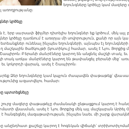
եղունգները կրծելը կամ մազերը
լ առողջությանը։
գներ կրծելը
 է, երբ սարսափ ֆիլմեր դիտելիս եղունգներ եք կրծում, մեկ այլ 
գներ կրծելը դառնում է առօրյա մի սովորություն, քանի որ այն կ
ետեանքներ ունենալ ինչպես եղունգների, այնպես էլ եղունգների 
ղ մաշկային ծածկույթի (կուտիկուլ) համար, ասել է Նյու Յորքից
 Շապիրոն։ Բերանի մանրէները կարող են անցնել մաշկի տակ, ե
գի տակ առկա մանրէները կարող են թափանցել բերանի մեջ՝ առ
ի եւ կոկորդի վարակ, ասել է Շապիրոն։
րեք Ձեր եղունգները կամ կպչուն ժապավեն փաթաթեք՝ վնաս
ությունից ազատվելու համար։
ը պտտեցնելը
շուրջ մազերը փաթաթելը ժամանակի ընթացքում կարող է հանգ
մատի վնասման, ասել է Նյու Յորքից մեկ այլ մաշկաբան Արիել Օ
 է հանգեցնել մազաթափության, ինչպես նաեւ մի շարք վարակնե
ը անընդհատ քաշելը կարող է հոգեկան վիճակի՝ տրիխոտիլոմա