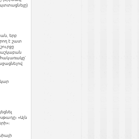
 պտտացնելը)
բան, երբ
արող է շատ
շուրջը
 մաշկաբան
ւ հակառակը՝
աջացնելով
ակար
եցնել
սթադը։ «Այն
րի»։
նիայի