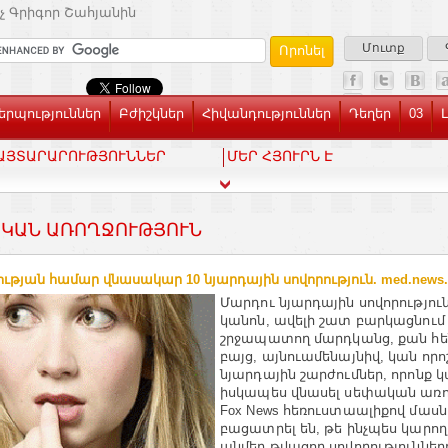
չ Գրիգոր Շահյանին
Մուտք
րպություններ
Բժիշկներ
Հիվանդություններ
Դեղեր
03
ԱՅՏԱՐԱՐՈՒԹՅՈՒՆՆԵՐ
ՄԵՐ ՀՅՈՒՐՆ Է
ԿԱՆ ԱՌՈՂՋՈՒԹՅՈՒՆ
ության համար վնասակար 10 նյարդային սովորություն. med.news
Մարդու նյարդային սովորությու
կանոն, ավելի շատ բարկացնում
շրջապատող մարդկանց, քան հեն
բայց, այնուամենայնիվ, կան որ
նյարդային շարժումներ, որոնք կ
իսկապես վնասել սեփական առո
Fox News հեռուստաալիքով մաս
բացատրել են, թե ինչպես կարող
անմեղ թվացող սովորություններ