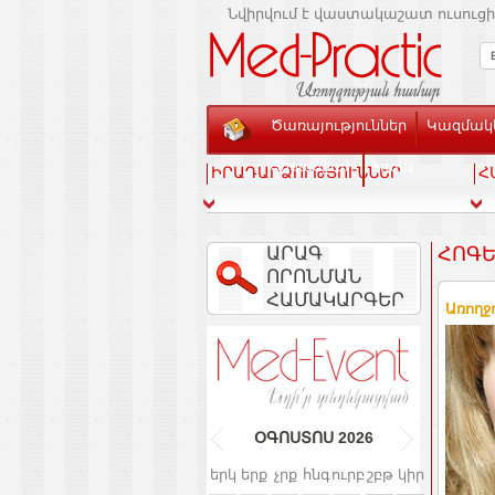
Նվիրվում է վաստակաշատ ուսուցի
Ծառայություններ
Կազմակե
Տեսասրահ
Կապ
ԻՐԱԴԱՐՁՈՒԹՅՈՒՆՆԵՐ
Հ
ԱՐԱԳ
ՀՈԳԵ
ՈՐՈՆՄԱՆ
ՀԱՄԱԿԱՐԳԵՐ
Առողջ
ՕԳՈՍՏՈՍ
2026
երկ
երք
չրք
հնգ
ուրբ
շբթ
կիր