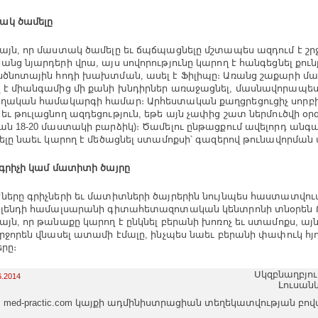
ակ ծամելը
այն, որ մաստակ ծամելը եւ ճպճպացնելը մշտապես ազդում է 
անց նյարդերի վրա, այս սովորությունը կարող է հանգեցնել քուն
նծնոտային հոդի խախտման, ասել է Ֆիլիպը։ Առանց շաքարի մ
 է միանգամից մի քանի խնդիրներ առաջացնել, մասնավորապես
ղական համակարգի համար։ Արհեստական քաղցրեցուցիչ սորբի
եւ թուլացնող ազդեցություն, եթե այն չափից շատ ներմուծվի օ
ան 18-20 մաստակի բարձիկ)։ Ծամելու ընթացքում ավելորդ անգ
չելը նաեւ կարող է մեծացնել ստամոքսի՝ գազերով թունավորման
 գրիչի կամ մատիտի ծայրը
ները գրիչների եւ մատիտների ծայրերին նույնպես հաստատվում 
յլենդի համալսարանի գիտահետազոտական կենտրոնի տնօրեն 
այն, որ թանաքը կարող է ընկնել բերանի խոռոչ եւ ստամոքս, այն
լրջորեն վնասել ատամի էմալը, ինչպես նաեւ բերանի փափուկ հյ
երը։
Սկզբնաղբյու
6.2014
Լուսան
med-practic.com կայքի ադմինիստրացիան տեղեկատվության բո