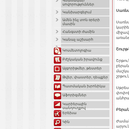
Վնասակար
սովորություններ
Սառն
Կանխարգելում
Ամեն ինչ տոն օրերի
Սառնա
մասին
կարիե
Հանգստի ժամին
միջավ
առանց
Կանաչ աշխարհ
Շուրթե
Կոսմետոլոգիա
Բժշկական իրավունք
Շրթու
բերան
Ալգորիթմեր, թեստեր
մաշկա
շրթուն
Թվեր, փաստեր, դեպքեր
Պատմական խրոնիկա
Սթրես
փոփոխ
Աֆորիզմներ
անհրա
Կարիերային
սանդուղքով
Բերան
Երեխա
Ժաման
Կին
արյու