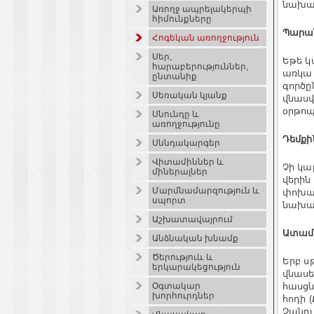
նախաշ
Առողջ ապրելակերպի
հիմունքները
Պարա
Հոգեկան առողջություն
Սեր,
Եթե կ
հարաբերություններ,
առկա 
ընտանիք
գործը
Սեռական կյանք
վնասվ
օրթոպ
Սնունդը և
առողջությունը
Դեմքի
Սննդակարգեր
Վիտամիններ և
Չի կա
միներալներ
վերին
Մարմնամարզություն և
փոխար
սպորտ
նախատ
Աշխատավայրում
Ատամն
Անձնական խնամք
Ծերություև և
Երբ ս
երկարակեցություն
վնասե
հասցն
Օգտակար
խորհուրդներ
հոդի 
Չանդլ