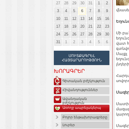
27
28
29
30
31
1
2
վնասե
3
4
5
6
7
8
9
10
11
12
13
14
15
16
Եղուն
17
18
19
20
21
22
23
Մի բան
24
25
26
27
28
29
30
եղուն
31
1
2
3
4
5
6
վատ հ
գտնվո
Մայքլ
ՄՈՒՏՔԱԳՐԵԼ
եղուն
ՀԱՅՏԱՐԱՐՈՒԹՅՈՒՆ
լնդեր
ԽՈՐԱԳՐԵՐ
Հարդա
սովոր
Գիտական բժշկություն
Հիվանդություններ
Մազեր
Ավանդական
բժշկություն
Մատի 
Առողջ ապրելակերպ
մազար
կարող
Բոլոր ենթախորագրերը
Լուրեր
Մազեր