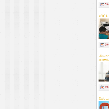
09.
ԵՊԲՀ.
29.
Անառո
armeni
13.
Ճանաչ