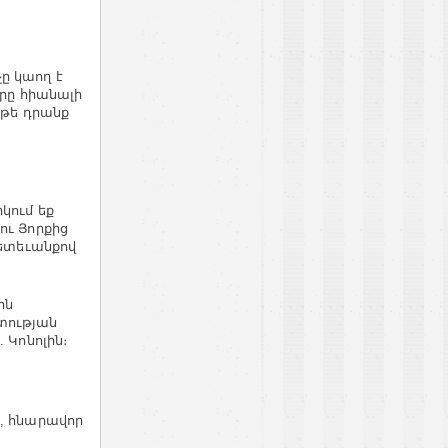
ը կաող է
որը հիանալի
եթե դրանք
կում եք
ու Յորքից
հետեւանքով
ին
տության
 Կոնոլին։
ր, հնարավոր