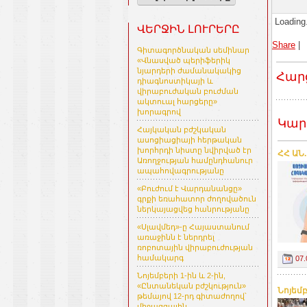
Loading.
ՎԵՐՋԻՆ ԼՈՒՐԵՐԸ
Share
|
Գիտագործնական սեմինար
«Վնասված պերիֆերիկ
նյարդերի ժամանակակից
Հար
դիագնոստիկայի և
վիրաբուժական բուժման
ակտուալ հարցերը»
խորագրով
Կար
Հայկական բժշկական
ասոցիացիայի հերթական
խորհրդի նիստը նվիրված էր
ՀՀ ԱՆ
Առողջության համընդհանուր
ապահովագրությանը
«Բուժում է Վարդանանցը»
գրքի եռահատոր ժողովածուն
ներկայացվեց հանրությանը
«Սլավմեդ»-ը Հայաստանում
առաջինն է ներդրել
ռոբոտային վիրաբուժության
համակարգ
07.
Նոյեմբերի 1-ին և 2-ին,
«Ընտանեկան բժշկություն»
Նոյեմ
թեմայով 12-րդ գիտաժողով՝
միջազգային