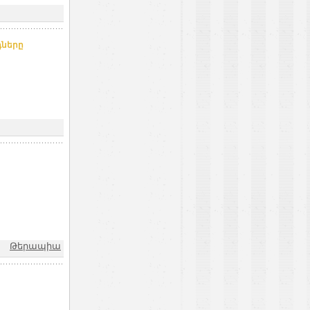
դները
Թերապիա