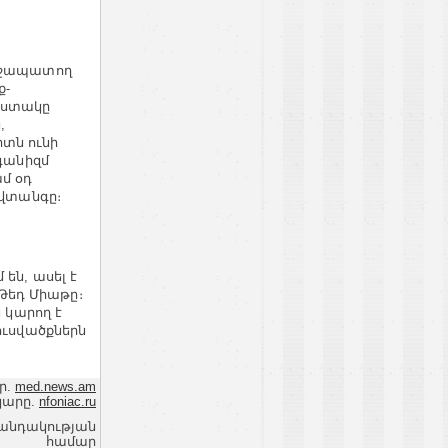
շրջապատող
ք-
աստակը
,
տն ունի
րգանիզմ
ամ օդ
 վտանգը։
են, ասել է
Թեդ Միաթը։
 կարող է
ուսվածքներն
ր.
med.news.am
կարը.
nfoniac.ru
վանդակության
համար