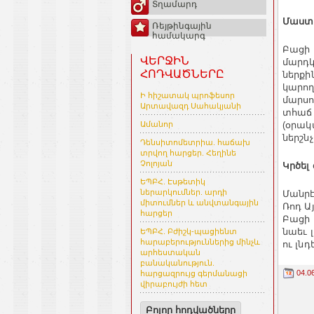
Տղամարդ
Մաստ
Ռեյթինգային
համակարգ
Բացի 
ՎԵՐՋԻՆ
մարդկ
ՀՈԴՎԱԾՆԵՐԸ
ներքի
կարող
Ի հիշատակ պրոֆեսոր
մարսո
Արտավազդ Սահակյանի
տհաճ 
(օրակ
Ամանոր
ներշն
Դենսիտոմետրիա. հաճախ
տրվող հարցեր. Հեղինե
Չոլոյան
Կրծել
ԵՊԲՀ. Էսթետիկ
ներարկումներ. արդի
Մանրէ
միտումներ և անվտանգային
Ռոդ Ա
հարցեր
Բացի 
նաեւ 
ԵՊԲՀ. Բժիշկ-պացիենտ
հարաբերություններից մինչև
ու լնդ
արհեստական
բանականություն.
04.0
հարցազրույց գերմանացի
վիրաբույժի հետ
Բոլոր հոդվածները