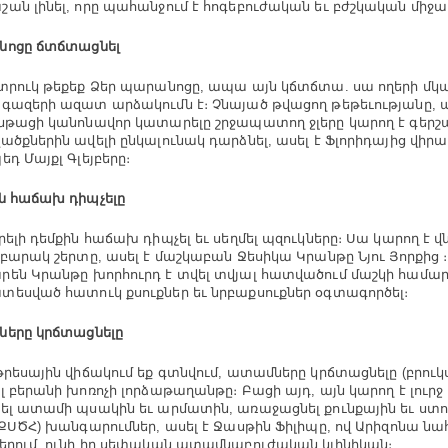
ան լինել, որը պահանջում է հոգեբուժական եւ բժշկական միջա
նոցը ճտճտացնել
տրուկ թեքեք Ձեր պարանոցը, ապա այն կճտճտա. սա ողերի մկա
գազերի ազատ արձակումն է։ Չնայած թվացող թեթեւությանը, 
նթացի կանոնավոր կատարելը շրջապատող ջլերը կարող է գերշ
ածքներին ավելի ընկալունակ դարձնել, ասել է Ֆլորիդայից վիրաբ
եդ Մայքլ Գլեյբերը։
ն հաճախ դիպչելը
րելի դեմքին հաճախ դիպչել եւ սեղմել պզուկները։ Սա կարող է վ
 բարակ շերտը, ասել է մաշկաբան Ջեսիկա Կրանթը Նյու Յորքից 
են Կրանթը խորհուրդ է տվել տվյալ հատվածում մաշկի համա
եսված հատուկ քսուքներ եւ նրբաքսուքներ օգտագործել։
երը կրճտացնելը
թրեսային վիճակում եք գտնվում, ատամները կրճտացնելը (բրուկս
լ բերանի խոռոչի լորձաթաղանթը։ Բացի այդ, այն կարող է լուրջ
ել ատամի պսակին եւ արմատին, առաջացնել քունքային եւ ստո
(ՔՍԾՀ) խանգարումներ, ասել է Ջասթին Ֆիլիպը, ով Արիզոնա նա
երում, ունի իր սեփական ատամնաբուժական կլինիկան։