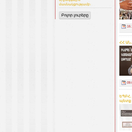
մասնակցությամբ։
Բոլոր լուրերը
16.
ՀՀ ԱՆ
09.
ԵՊԲՀ.
պետք 