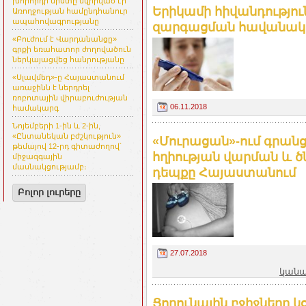
խորհրդի նիստը նվիրված էր
Երիկամի հիվանդությո
Առողջության համընդհանուր
ապահովագրությանը
զարգացման հավանական
«Բուժում է Վարդանանցը»
գրքի եռահատոր ժողովածուն
ներկայացվեց հանրությանը
«Սլավմեդ»-ը Հայաստանում
առաջինն է ներդրել
ռոբոտային վիրաբուժության
06.11.2018
համակարգ
Նոյեմբերի 1-ին և 2-ին,
«Ընտանեկան բժշկություն»
«Մուրացան»-ում գրանցվ
թեմայով 12-րդ գիտաժողով՝
հղիության վարման և 
միջազգային
մասնակցությամբ։
դեպքը Հայաստանում
Բոլոր լուրերը
27.07.2018
կանա
Ցողունային բջիջները