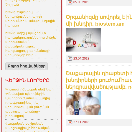
տրվող հարցեր. Հեղինե
05.05.2019
Չոլոյան
ԵՊԲՀ. Էսթետիկ
Օրգանիզմը սովորել է ի
ներարկումներ. արդի
միտումներ և անվտանգային
մի խնդիր. biostem.am
հարցեր
ԵՊԲՀ. Բժիշկ-պացիենտ
հարաբերություններից մինչև
արհեստական
բանականություն.
հարցազրույց գերմանացի
վիրաբույժի հետ
23.04.2019
Բոլոր հոդվածները
Շաքարային դիաբետի 
խնդիրների բուժում՝
ՎԵՐՋԻՆ ԼՈՒՐԵՐԸ
ներգրավվածությամբ. na
Գիտագործնական սեմինար
«Վնասված պերիֆերիկ
նյարդերի ժամանակակից
դիագնոստիկայի և
վիրաբուժական բուժման
ակտուալ հարցերը»
խորագրով
27.11.2018
Հայկական բժշկական
ասոցիացիայի հերթական