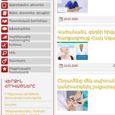
Ալգորիթմեր, թեստեր
Թվեր, փաստեր, դեպքեր
20.07.2020
Պատմական խրոնիկա
Աֆորիզմներ
Վահանաձև գեղձի հիվան
Կարիերային
հարցազրույց Հայկ Ազա
սանդուղքով
Երեխա
Կին
Տղամարդ
Հ
23.01.2020
Ռեյթինգային
համակարգ
Ընդամենը մեկ սպիտակո
ՎԵՐՋԻՆ
ՀՈԴՎԱԾՆԵՐԸ
կանխարգելել շաքարային
Ի հիշատակ պրոֆեսոր
Արտավազդ Սահակյանի
Ամանոր
Դենսիտոմետրիա. հաճախ