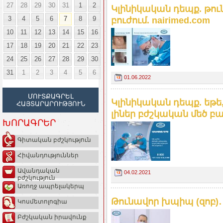
27
28
29
30
31
1
2
Կլինիկական դեպք. թ
3
4
5
6
7
8
9
բուժում. nairimed.com
10
11
12
13
14
15
16
17
18
19
20
21
22
23
24
25
26
27
28
29
30
31
1
2
3
4
5
6
01.06.2022
ՄՈՒՏՔԱԳՐԵԼ
Կլինիկական դեպք. եթե
ՀԱՅՏԱՐԱՐՈՒԹՅՈՒՆ
լիներ բժշկական մեծ բա
ԽՈՐԱԳՐԵՐ
Գիտական բժշկություն
Հիվանդություններ
Ավանդական
04.02.2021
բժշկություն
Առողջ ապրելակերպ
Թունավոր խպիպ (զոբ)․ 
Կոսմետոլոգիա
Բժշկական իրավունք