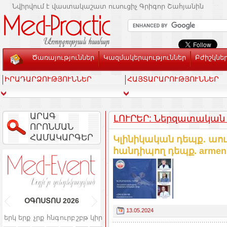
Նվիրվում է վաստակաշատ ուսուցիչ Գրիգոր Շահյանին
Ծառայություններ
Կազմակերպություններ
Բժիշկնե
ԻՐԱԴԱՐՁՈՒԹՅՈՒՆՆԵՐ
ՀԱՅՏԱՐԱՐՈՒԹՅՈՒՆՆԵՐ
ԱՐԱԳ
ԼՈՒՐԵՐ: Ներզատական
ՈՐՈՆՄԱՆ
ՀԱՄԱԿԱՐԳԵՐ
Կլինիկական դեպք․ աո
հանդիպող դեպք. armeni
ՕԳՈՍՏՈՍ
2026
13.05.2024
երկ
երք
չրք
հնգ
ուրբ
շբթ
կիր