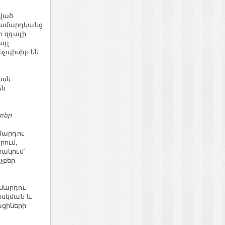
ված
ղամարդկանց
ի զգալի
այլ
նչպիսիք են
ասն
են
տեր
մարդու
րում,
րակում՝
չբեր
ամարդու
հսկման և
ացիների