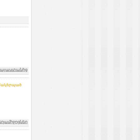
 Հայաստանից
զմակերպած
եղամիջոցներ