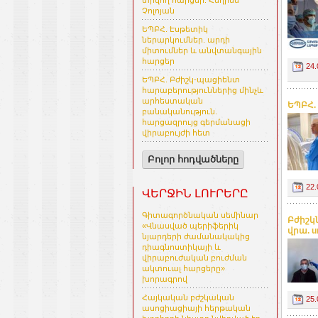
տրվող հարցեր. Հեղինե
Չոլոյան
ԵՊԲՀ. Էսթետիկ
ներարկումներ. արդի
միտումներ և անվտանգային
հարցեր
24.
ԵՊԲՀ. Բժիշկ-պացիենտ
հարաբերություններից մինչև
արհեստական
ԵՊԲՀ.
բանականություն.
հարցազրույց գերմանացի
վիրաբույժի հետ
Բոլոր հոդվածները
22.
ՎԵՐՋԻՆ ԼՈՒՐԵՐԸ
Գիտագործնական սեմինար
Բժիշկ
«Վնասված պերիֆերիկ
վրա. u
նյարդերի ժամանակակից
դիագնոստիկայի և
վիրաբուժական բուժման
ակտուալ հարցերը»
խորագրով
Հայկական բժշկական
25.
ասոցիացիայի հերթական