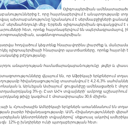
Օլիգոսպերմիան ամենատարած
անություններից է, որը հայտնաբերվում է անպտղությամբ տ
Տվյալ ախտաբանությունը նշանակում է սերմնաբջիջների քանակ
ւմ` սերմնահեղուկի մեջ։ Երբեմն օլիգոսպերմիան զուգակցվում է 
րումների հետ, որոնք հայտնաբերվում են սպերմագրամայով, ի
ոզոոսպերմիան, ասթենոզոոսպերմիան։
յսօրվա հոդվածում կձգտենք հնարավորինս լիարժեք և մանրամ
կել օլիգոսպերմիայի հնարավոր պատճառները, որոնք հայտնի 
ակակից բժշկությանը։
րդու անպտղության համաճարակաբանությունը. թվեր և փաս
ետազոտությունները վկայում են, որ Աֆրիկայի երկրներում տղա
ությամբ հիվանդացությունը տատանվում է 4,2-6,3% սահմաննե
ոնական և Արևելյան Ասիայում` ցուցանիշը ամենացածրն է մոլո
 տղամարդկանց 3%-ը։ Ըստ ԱՀԿ տվյալների՝ ամբողջ աշխարհում 
րդկանց թիվը կազմում է մոտավորապես 30,6 միլիոն։
այի և Հյուսիսային Ամերիկայի երկրներն առանձնանում են տղ
ւթյան բարձր հիվանդացությամբ։ ԱՄՆ Հիվանդությունների վերա
րգելման կենտրոնների տվյալներով` սեքսուալ ակտիվ ամերիկ
զն 12%-ը խնդիրներ ունի պտղաբերության հետ։