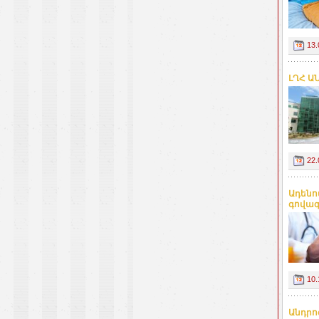
13.
ԼՂՀ Ա
22.
Ադենո
գովազդ
10.
Անդրո