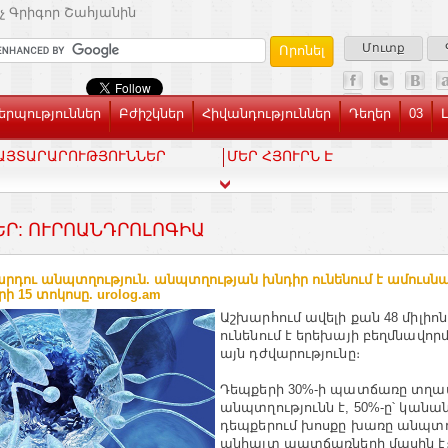
չ Գրիգոր Շահյանին
Մուտք
րպություններ
Բժիշկներ
Հիվանդություններ
Դեղեր
03
ԱՅՏԱՐԱՐՈՒԹՅՈՒՆՆԵՐ
ՄԵՐ ՀՅՈՒՐՆ Է
ԵՐ: ՈՒՐՈԱՆԴՐՈԼՈԳԻԱ
րդու անպտղություն. անպտղության խնդիր ունենում է ամուսն
րի 15 տոկոսը. urolog.am
Աշխարհում ավելի քան 48 միլիոն
ունենում է երեխայի բեղմնավոր
այն դժվարությունը։
Դեպքերի 30%-ի պատճառը տղա
անպտղությունն է, 50%-ը՝ կանա
դեպքերում խոսքը խառը անպտղ
անհայտ պատճառների մասին է