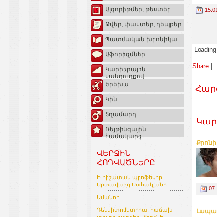
Ալգորիթմեր, թեստեր
15.0
Թվեր, փաստեր, դեպքեր
Պատմական խրոնիկա
Loading.
Աֆորիզմներ
Share
|
Կարիերային
սանդուղքով
Երեխա
Հար
Կին
Տղամարդ
Կար
Ռեյթինգային
համակարգ
Քրոնի
ՎԵՐՋԻՆ
ՀՈԴՎԱԾՆԵՐԸ
Ի հիշատակ պրոֆեսոր
Արտավազդ Սահակյանի
07.
Ամանոր
Դենսիտոմետրիա. հաճախ
Լապար