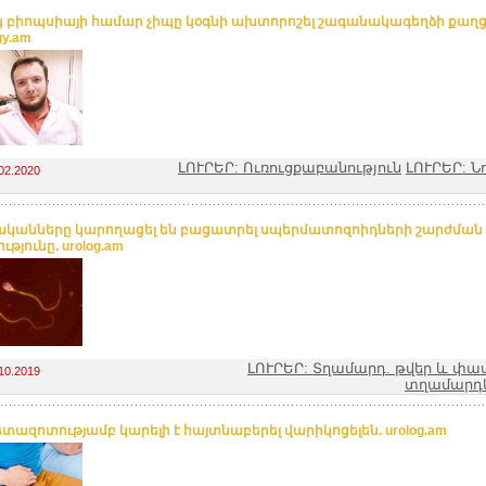
կ բիոպսիայի համար չիպը կօգնի ախտորոշել շագանակագեղձի քաղց
gy.am
ԼՈՒՐԵՐ: Ուռուցքաբանություն
ԼՈՒՐԵՐ: Ն
02.2020
կանները կարողացել են բացատրել սպերմատոզոիդների շարժման
թյունը. urolog.am
ԼՈՒՐԵՐ: Տղամարդ. թվեր և փա
10.2019
տղամարդ
հետազոտությամբ կարելի է հայտնաբերել վարիկոցելեն. urolog.am