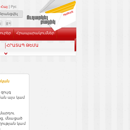
|
Հայ
Рус
Գրանցվել
Լուրեր
Հրապարակումներ
ՀՐԱՏԱՊ ԹԵՄԱ
ական
 զույգ
ման այս կամ
մարդու
նց, մնացած
ության կամ
։