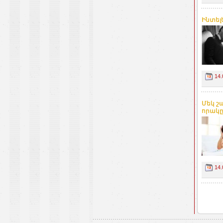
Ինտել
14.
Մեկ շ
որակը.
14.