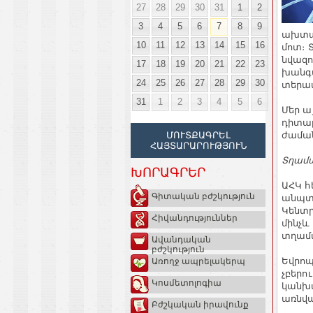
27
28
29
30
31
1
2
3
4
5
6
7
8
9
ախտաբ
10
11
12
13
14
15
16
մոտ։ 
նվազո
17
18
19
20
21
22
23
խանգա
24
25
26
27
28
29
30
տերատ
31
1
2
3
4
5
6
Մեր ա
դիտար
ժաման
ՄՈՒՏՔԱԳՐԵԼ
ՀԱՅՏԱՐԱՐՈՒԹՅՈՒՆ
Տղամա
ԽՈՐԱԳՐԵՐ
ԱՀԿ հ
Գիտական բժշկություն
անպտղ
Կենտր
Հիվանդություններ
մինչև
տղամա
Ավանդական
բժշկություն
Եվրոպ
Առողջ ապրելակերպ
չբերո
Կոսմետոլոգիա
կանխա
առնվա
Բժշկական իրավունք