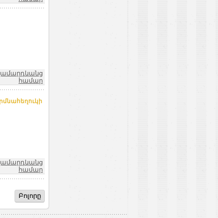
ղամարդկանց
համար
երմնահեղուկի
ղամարդկանց
համար
Բոլորը