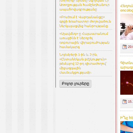
խորհրդի նիստը նվիրված էր
Առողջության համընդհանուր
Հեղու
ապահովագրությանը
oncolo
«Բուժում է Վարդանանցը»
գրքի եռահատոր ժողովածուն
ներկայացվեց հանրությանը
«Սլավմեդ»-ը Հայաստանում
առաջինն է ներդրել
ռոբոտային վիրաբուժության
20.
համակարգ
Նոյեմբերի 1-ին և 2-ին,
«Ընտանեկան բժշկություն»
Գիտնա
թեմայով 12-րդ գիտաժողով՝
արագու
միջազգային
մասնակցությամբ։
Բոլոր լուրերը
15.
Ի՞նչ 