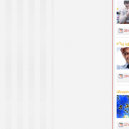
20.
Ի՞նչ կ
19.
Անպտո
17.