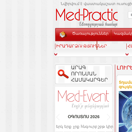
Նվիրվում է վաստակաշատ ուսուցի
Ծառայություններ
Կազմակե
Տեսասրահ
Կապ
ԻՐԱԴԱՐՁՈՒԹՅՈՒՆՆԵՐ
Հ
ԱՐԱԳ
ԼՈՒՐ
ՈՐՈՆՄԱՆ
ՀԱՄԱԿԱՐԳԵՐ
Տղամա
զույգե
ՕԳՈՍՏՈՍ
2026
երկ
երք
չրք
հնգ
ուրբ
շբթ
կիր