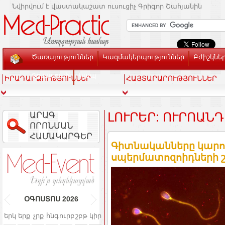
Նվիրվում է վաստակաշատ ուսուցիչ Գրիգոր Շահյանին
Ծառայություններ
Կազմակերպություններ
Բժիշկնե
Տեսասրահ
Կապ
ԻՐԱԴԱՐՁՈՒԹՅՈՒՆՆԵՐ
ՀԱՅՏԱՐԱՐՈՒԹՅՈՒՆՆԵՐ
ԱՐԱԳ
ԼՈՒՐԵՐ: ՈՒՐՈԱՆ
ՈՐՈՆՄԱՆ
ՀԱՄԱԿԱՐԳԵՐ
Գիտնականները կարո
սպերմատոզոիդների շա
ՕԳՈՍՏՈՍ
2026
երկ
երք
չրք
հնգ
ուրբ
շբթ
կիր