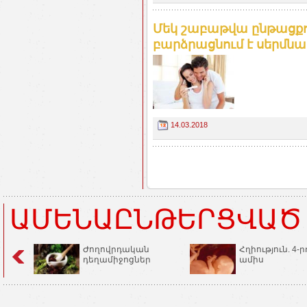
Մեկ շաբաթվա ընթացքո
բարձրացնում է սերմնահ
14.03.2018
ԱՄԵՆԱԸՆԹԵՐՑՎԱԾ
Ժողովրդական
Հղիություն. 4-ր
դեղամիջոցներ
ամիս