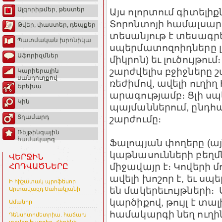
Ալգորիթմեր, թեստեր
Այս ոլորտում գիտելի
Տորոնտոյի համալսարան
Թվեր, փաստեր, դեպքեր
տեսանյութ է տեսագրե
Պատմական խրոնիկա
սպերմատոզոիդները լո
Աֆորիզմներ
միկրոն) եւ լուծույթում
շարժվելիս բջիջները 
Կարիերային
սանդուղքով
ռեժիմով, ավելի ուղիղ
Երեխա
արագությամբ։ Ցլի ս
Կին
պայմաններում, ընդհ
շարժումը։
Տղամարդ
Ռեյթինգային
համակարգ
Ֆալոպյան փողերը (այ
կաթնասունների բեղմն
ՎԵՐՋԻՆ
միջավայր է։ Կովերի
ՀՈԴՎԱԾՆԵՐԸ
ավելի խոշոր է, եւ ս
Ի հիշատակ պրոֆեսոր
են մակերեւույթների
Արտավազդ Սահակյանի
կարծիքով, թույլ է տ
Ամանոր
համակարգի նեղ ուղի
Դենսիտոմետրիա. հաճախ