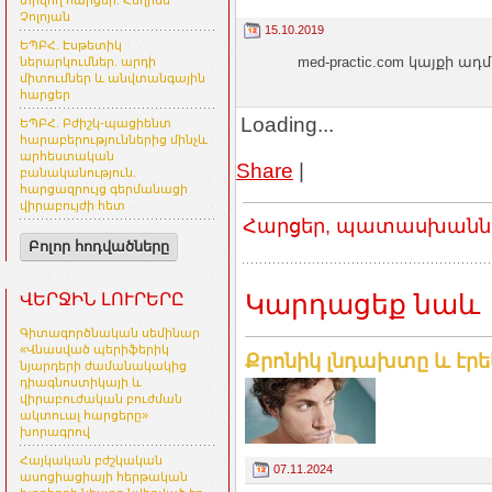
տրվող հարցեր. Հեղինե
Չոլոյան
15.10.2019
ԵՊԲՀ. Էսթետիկ
med-practic.com կայքի
ներարկումներ. արդի
միտումներ և անվտանգային
հարցեր
Loading...
ԵՊԲՀ. Բժիշկ-պացիենտ
հարաբերություններից մինչև
արհեստական
Share
|
բանականություն.
հարցազրույց գերմանացի
վիրաբույժի հետ
Հարցեր, պատասխաններ
Բոլոր հոդվածները
Կարդացեք նաև
ՎԵՐՋԻՆ ԼՈՒՐԵՐԸ
Գիտագործնական սեմինար
«Վնասված պերիֆերիկ
Քրոնիկ լնդախտը և էրեկ
նյարդերի ժամանակակից
դիագնոստիկայի և
վիրաբուժական բուժման
ակտուալ հարցերը»
խորագրով
Հայկական բժշկական
07.11.2024
ասոցիացիայի հերթական