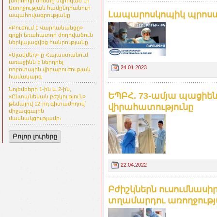
խորհրդի նիստը նվիրված էր
Առողջության համընդհանուր
Լապարոսկոպիկ պրոստ
ապահովագրությանը
«Բուժում է Վարդանանցը»
գրքի եռահատոր ժողովածուն
ներկայացվեց հանրությանը
«Սլավմեդ»-ը Հայաստանում
առաջինն է ներդրել
24.01.2023
ռոբոտային վիրաբուժության
համակարգ
Նոյեմբերի 1-ին և 2-ին,
ԵՊԲՀ. 73-ամյա պացիե
«Ընտանեկան բժշկություն»
թեմայով 12-րդ գիտաժողով՝
վիրահատությունը
միջազգային
մասնակցությամբ։
Բոլոր լուրերը
22.04.2022
Բժիշկներն ուսումնասիր
տղամարդու առողջությա