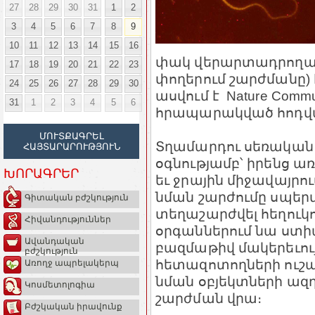
27
28
29
30
31
1
2
3
4
5
6
7
8
9
10
11
12
13
14
15
16
փակ վերարտադրողա
17
18
19
20
21
22
23
փողերում շարժմանը) 
24
25
26
27
28
29
30
ասվում է Nature Comm
31
1
2
3
4
5
6
հրապարակված հոդվա
ՄՈՒՏՔԱԳՐԵԼ
Տղամարդու սեռական բ
ՀԱՅՏԱՐԱՐՈՒԹՅՈՒՆ
օգնությամբ՝ իրենց ա
ԽՈՐԱԳՐԵՐ
եւ ջրային միջավայրո
նման շարժումը սպերմ
Գիտական բժշկություն
տեղաշարժվել հեղուկո
Հիվանդություններ
օրգաններում նա ստիպ
Ավանդական
բազմաթիվ մակերեւու
բժշկություն
հետազոտողների ուշադ
Առողջ ապրելակերպ
նման օբյեկտների ազ
Կոսմետոլոգիա
շարժման վրա։
Բժշկական իրավունք