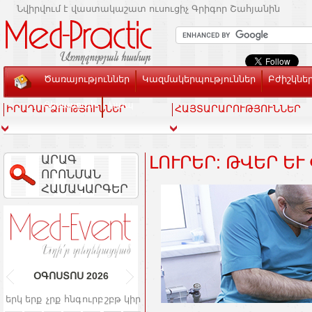
Նվիրվում է վաստակաշատ ուսուցիչ Գրիգոր Շահյանին
Ծառայություններ
Կազմակերպություններ
Բժիշկնե
Տեսասրահ
Կապ
ԻՐԱԴԱՐՁՈՒԹՅՈՒՆՆԵՐ
ՀԱՅՏԱՐԱՐՈՒԹՅՈՒՆՆԵՐ
ԱՐԱԳ
ԼՈՒՐԵՐ: ԹՎԵՐ ԵՒ
ՈՐՈՆՄԱՆ
ՀԱՄԱԿԱՐԳԵՐ
ՕԳՈՍՏՈՍ
2026
երկ
երք
չրք
հնգ
ուրբ
շբթ
կիր