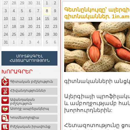
27
28
29
30
31
1
2
Գետնընկույզը՝ ալերգի
3
4
5
6
7
8
9
գիտնականներ. 1in.am
10
11
12
13
14
15
16
17
18
19
20
21
22
23
24
25
26
27
28
29
30
31
1
2
3
4
5
6
ՄՈՒՏՔԱԳՐԵԼ
ՀԱՅՏԱՐԱՐՈՒԹՅՈՒՆ
ԽՈՐԱԳՐԵՐ
գիտնականների անցկ
Գիտական բժշկություն
Հիվանդություններ
Ալերգիայի պրոֆիլակտ
Ավանդական
և ամբողջությամբ հակ
բժշկություն
Առողջ ապրելակերպ
խորհուրդներին:
Կոսմետոլոգիա
Հետազոտությունը ցույ
Բժշկական իրավունք