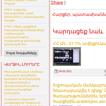
տրվող հարցեր. Հեղինե
Share
|
Չոլոյան
ԵՊԲՀ. Էսթետիկ
ներարկումներ. արդի
Հարցեր, պատասխաններ
միտումներ և անվտանգային
հարցեր
ԵՊԲՀ. Բժիշկ-պացիենտ
Կարդացեք նաև
հարաբերություններից մինչև
արհեստական
բանականություն.
հարցազրույց գերմանացի
ՀՀ ԱՆ. 27.7% ավելցուկ
վիրաբույժի հետ
Բոլոր հոդվածները
ՎԵՐՋԻՆ ԼՈՒՐԵՐԸ
09.06.2021
Գիտագործնական սեմինար
«Վնասված պերիֆերիկ
նյարդերի ժամանակակից
դիագնոստիկայի և
Եվրոպական մանկաբուժ
վիրաբուժական բուժման
ակտուալ հարցերը»
հրատարակվել է գիրք`
խորագրով
ծառայություններին, ե
Հայկական բժշկական
հարցերին.arabkirjmc.am
ասոցիացիայի հերթական