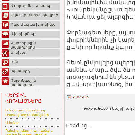
իմունային համակարգ 
Ալգորիթմեր, թեստեր
5 տարեկանը շատ գետնը
Թվեր, փաստեր, դեպքեր
հիվանդացել ալերգիայ
Պատմական խրոնիկա
Փորձագետները, այնու
Աֆորիզմներ
փոքրիկներին չի կարե
Կարիերային
քանի որ նրանք կարող
սանդուղքով
Երեխա
Գետնընկույզից ալեր
Կին
ամենատարածվածն ու
Տղամարդ
առաջացնում են շնչառ
Ռեյթինգային
ցավ, սրտխառնոց, իսկ
համակարգ
ՎԵՐՋԻՆ
25.02.2015
ՀՈԴՎԱԾՆԵՐԸ
med-practic.com կայքի
Ի հիշատակ պրոֆեսոր
Արտավազդ Սահակյանի
Ամանոր
Loading...
Դենսիտոմետրիա. հաճախ