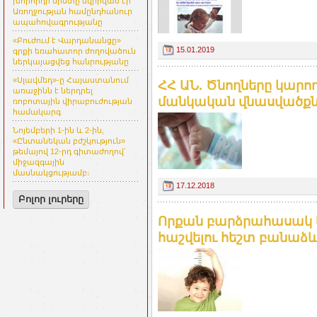
խորհրդի նիստը նվիրված էր
Առողջության համընդհանուր
ապահովագրությանը
«Բուժում է Վարդանանցը»
15.01.2019
գրքի եռահատոր ժողովածուն
ներկայացվեց հանրությանը
«Սլավմեդ»-ը Հայաստանում
ՀՀ ԱՆ. Ծնողները կարո
առաջինն է ներդրել
մանկական վնասվածքն
ռոբոտային վիրաբուժության
համակարգ
Նոյեմբերի 1-ին և 2-ին,
«Ընտանեկան բժշկություն»
թեմայով 12-րդ գիտաժողով՝
միջազգային
մասնակցությամբ։
17.12.2018
Բոլոր լուրերը
Որքան բարձրահասակ կ
հաշվելու հեշտ բանաձև.