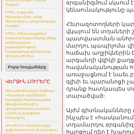
տրվող հարցեր. Հեղինե
օրգանիզմում սկսում
Չոլոյան
կենսունակությունը 
ԵՊԲՀ. Էսթետիկ
ներարկումներ. արդի
միտումներ և անվտանգային
Հետազոտողների կարծ
հարցեր
վկայում են տղաների
ԵՊԲՀ. Բժիշկ-պացիենտ
պատվաստման անհրաժ
հարաբերություններից մինչև
արհեստական
մարդու պապիլոմա վ
բանականություն.
հաճախ աղջիկներին 
հարցազրույց գերմանացի
վիրաբույժի հետ
արգանդի վզիկի քաղ
հավանականության հե
Բոլոր հոդվածները
առաջացնում է նաեւ բ
գլխի եւ պարանոցի չա
ՎԵՐՋԻՆ ԼՈՒՐԵՐԸ
դրանք հատկապես տղ
Գիտագործնական սեմինար
տարածված:
«Վնասված պերիֆերիկ
նյարդերի ժամանակակից
դիագնոստիկայի և
Այժմ գիտնականները ց
վիրաբուժական բուժման
ակտուալ հարցերը»
ինչպես է «հասկանում»
խորագրով
տղամարդու օրգանիզմո
«Բուժում է Վարդանանցը»
գրքի եռահատոր ժողովածուն
հարցում դեր է խաղու