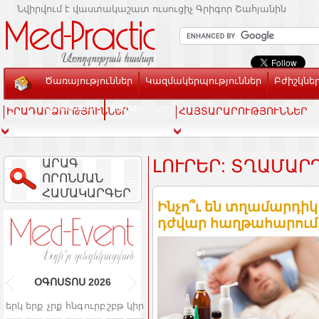
Նվիրվում է վաստակաշատ ուսուցիչ Գրիգոր Շահյանին
Ծառայություններ
Կազմակերպություններ
Բժիշկնե
Տեսասրահ
Կապ
ԻՐԱԴԱՐՁՈՒԹՅՈՒՆՆԵՐ
ՀԱՅՏԱՐԱՐՈՒԹՅՈՒՆՆԵՐ
ԱՐԱԳ
ԼՈՒՐԵՐ: ՏՂԱՄԱՐԴ
ՈՐՈՆՄԱՆ
ՀԱՄԱԿԱՐԳԵՐ
Ինչո՞ւ են տղամարդիկ
դժվար հաղթահարում, 
ՕԳՈՍՏՈՍ
2026
երկ
երք
չրք
հնգ
ուրբ
շբթ
կիր