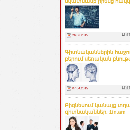
նկատմամբ իրենց հակվա
ԼՈՒ
26.06.2015
Գիտնականներին հաջողվե
բերում սեռական բնութա
ԼՈՒ
07.04.2015
Բիզնեսում կանայք տղ
գիտնականներ. 1in.am