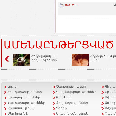
Լ
16.03.2015
ԱՄԵՆԱԸՆԹԵՐՑՎԱԾ
Ժողովրդական
Հղիություն. 4-ր
դեղամիջոցներ
ամիս
Լուրեր
Ծառայություններ
Գիտակ
Իրադարձություններ
Կազմակերպություններ
Հիվան
Հրապարակումներ
Բժիշկներ
Ավանդ
Հայտարարություններ
Հիվանդություններ
Առողջ
Հրատապ թեմա
Դեղեր
Բժշկա
Մեր հյուրն է
Առաջին օգնություն
Պատմ