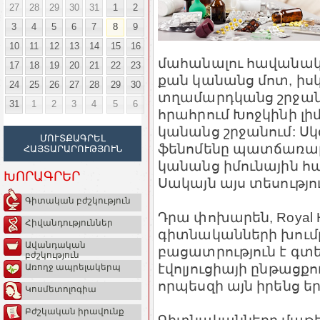
27
28
29
30
31
1
2
3
4
5
6
7
8
9
10
11
12
13
14
15
16
մահանալու հավանակա
17
18
19
20
21
22
23
քան կանանց մոտ, իսկ
24
25
26
27
28
29
30
տղամարդկանց շրջանո
31
1
2
3
4
5
6
հրահրում Խոջկինի լի
կանանց շրջանում: Ս
ՄՈՒՏՔԱԳՐԵԼ
ֆենոմենը պատճառաբա
ՀԱՅՏԱՐԱՐՈՒԹՅՈՒՆ
կանանց իմունային հ
ԽՈՐԱԳՐԵՐ
Սակայն այս տեսությո
Գիտական բժշկություն
Դրա փոխարեն, Royal Hol
Հիվանդություններ
գիտնականների խումբը
Ավանդական
բացատրություն է գտե
բժշկություն
էվոլյուցիայի ընթացքո
Առողջ ապրելակերպ
որպեսզի այն իրենց 
Կոսմետոլոգիա
Բժշկական իրավունք