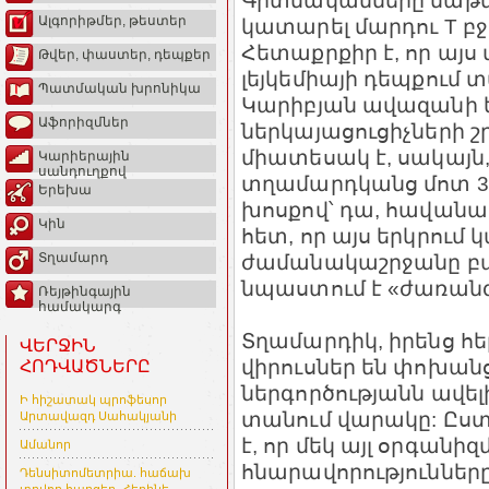
Գիտնականները մաթե
Ալգորիթմեր, թեստեր
կատարել մարդու Т բջջ
Հետաքրքիր է, որ այս
Թվեր, փաստեր, դեպքեր
լեյկեմիայի դեպքում 
Պատմական խրոնիկա
Կարիբյան ավազանի եր
Աֆորիզմներ
ներկայացուցիչների շ
միատեսակ է, սակայն
Կարիերային
սանդուղքով
տղամարդկանց մոտ 3
Երեխա
խոսքով՝ դա, հավանա
Կին
հետ, որ այս երկրում 
ժամանակաշրջանը բա
Տղամարդ
նպաստում է «ժառան
Ռեյթինգային
համակարգ
Տղամարդիկ, իրենց հեր
ՎԵՐՋԻՆ
վիրուսներ են փոխանց
ՀՈԴՎԱԾՆԵՐԸ
ներգործությանն ավել
Ի հիշատակ պրոֆեսոր
տանում վարակը: Ըստ 
Արտավազդ Սահակյանի
է, որ մեկ այլ օրգանիզ
Ամանոր
հնարավորություններ
Դենսիտոմետրիա. հաճախ