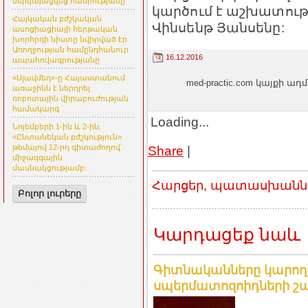
ներկայացվեց հանրությանը
կարծում է աշխատութ
Հայկական բժշկական
Վինսենթ Յանսենը:
ասոցիացիայի հերթական
խորհրդի նիստը նվիրված էր
Առողջության համընդհանուր
16.12.2016
ապահովագրությանը
«Սլավմեդ»-ը Հայաստանում
med-practic.com կայքի
առաջինն է ներդրել
ռոբոտային վիրաբուժության
համակարգ
Loading...
Նոյեմբերի 1-ին և 2-ին,
«Ընտանեկան բժշկություն»
Share
|
թեմայով 12-րդ գիտաժողով՝
միջազգային
մասնակցությամբ։
Հարցեր, պատասխաններ
Բոլոր լուրերը
Կարդացեք նաև
Գիտնականները կարող
սպերմատոզոիդների շար