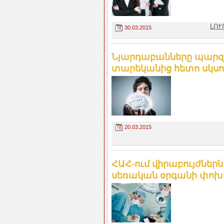
ԼՈՒ
30.03.2015
Նյարդաբանները պարզել
տարեկանից հետո սկսում
20.03.2015
ՀԱՀ-ում վիրաբույժնե
սեռական օրգանի փոխպ