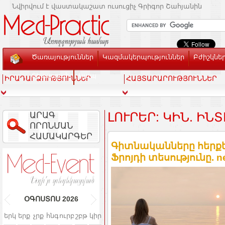
Նվիրվում է վաստակաշատ ուսուցիչ Գրիգոր Շահյանին
Ծառայություններ
Կազմակերպություններ
Բժիշկնե
Տեսասրահ
Կապ
ԻՐԱԴԱՐՁՈՒԹՅՈՒՆՆԵՐ
ՀԱՅՏԱՐԱՐՈՒԹՅՈՒՆՆԵՐ
ԱՐԱԳ
ԼՈՒՐԵՐ: ԿԻՆ. ԻՆ
ՈՐՈՆՄԱՆ
ՀԱՄԱԿԱՐԳԵՐ
Գիտնականները հերքե
Ֆրոյդի տեսությունը. 
ՕԳՈՍՏՈՍ
2026
երկ
երք
չրք
հնգ
ուրբ
շբթ
կիր