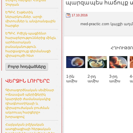
տրվող հարցեր. Հեղինե
պարզապես հաճույք ստ
Չոլոյան
ԵՊԲՀ. Էսթետիկ
17.10.2016
ներարկումներ. արդի
միտումներ և անվտանգային
med-practic.com կայքի
հարցեր
ԵՊԲՀ. Բժիշկ-պացիենտ
հարաբերություններից մինչև
արհեստական
բանականություն.
ՀՂԻՈՒԹՅՈ
հարցազրույց գերմանացի
վիրաբույժի հետ
Բոլոր հոդվածները
1-ին
2-րդ
3-րդ
4
ՎԵՐՋԻՆ ԼՈՒՐԵՐԸ
ամիս
ամիս
ամիս
ա
Գիտագործնական սեմինար
«Վնասված պերիֆերիկ
նյարդերի ժամանակակից
դիագնոստիկայի և
վիրաբուժական բուժման
ակտուալ հարցերը»
խորագրով
Հայկական բժշկական
ասոցիացիայի հերթական