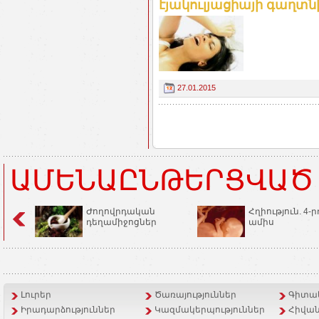
էյակուլյացիայի գաղտնի
27.01.2015
ԱՄԵՆԱԸՆԹԵՐՑՎԱԾ
Ժողովրդական
Հղիություն. 4-ր
դեղամիջոցներ
ամիս
Լուրեր
Ծառայություններ
Գիտակ
Իրադարձություններ
Կազմակերպություններ
Հիվան