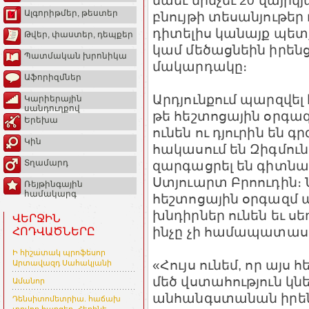
նաեւ մինչեւ 20 վայրկ
Ալգորիթմեր, թեստեր
բնույթի տեսանյութեր
դիտելիս կանայք պետ
Թվեր, փաստեր, դեպքեր
կամ մեծացնեին իրեն
Պատմական խրոնիկա
մակարդակը։
Աֆորիզմներ
Արդյունքում պարզվել է
Կարիերային
սանդուղքով
թե հեշտոցային օրգա
Երեխա
ունեն ու դյուրին են 
Կին
հակասում են Զիգմուն
զարգացրել են գիտնա
Տղամարդ
Ստյուարտ Բրոուդին։ 
Ռեյթինգային
համակարգ
հեշտոցային օրգազմ
խնդիրներ ունեն եւ ս
ՎԵՐՋԻՆ
ինչը չի համապատաս
ՀՈԴՎԱԾՆԵՐԸ
Ի հիշատակ պրոֆեսոր
«Հույս ունեմ, որ այս
Արտավազդ Սահակյանի
մեծ վստահություն կնե
Ամանոր
անհանգստանան իրենց
Դենսիտոմետրիա. հաճախ