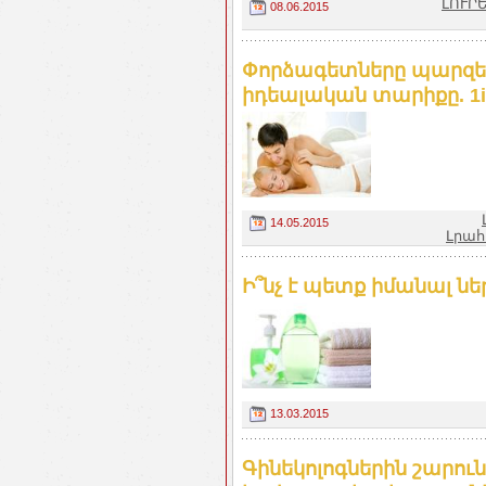
ԼՈՒՐ
08.06.2015
Փորձագետները պարզե
իդեալական տարիքը. 1i
14.05.2015
Լրահ
Ի՞նչ է պետք իմանալ նե
13.03.2015
Գինեկոլոգներին շարուն