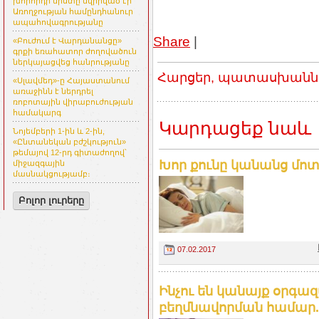
խորհրդի նիստը նվիրված էր
Առողջության համընդհանուր
ապահովագրությանը
Share
|
«Բուժում է Վարդանանցը»
գրքի եռահատոր ժողովածուն
ներկայացվեց հանրությանը
Հարցեր, պատասխաններ
«Սլավմեդ»-ը Հայաստանում
առաջինն է ներդրել
ռոբոտային վիրաբուժության
համակարգ
Կարդացեք նաև
Նոյեմբերի 1-ին և 2-ին,
«Ընտանեկան բժշկություն»
թեմայով 12-րդ գիտաժողով՝
Խոր քունը կանանց մոտ
միջազգային
մասնակցությամբ։
Բոլոր լուրերը
07.02.2017
Ինչու են կանայք օրգազ
բեղմնավորման համար.