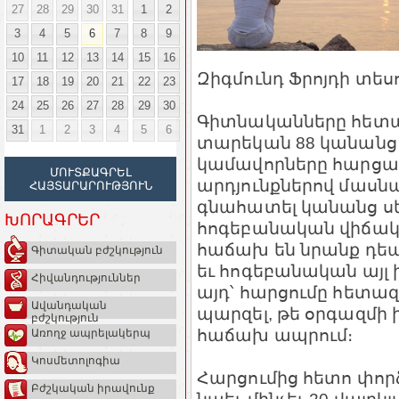
27
28
29
30
31
1
2
3
4
5
6
7
8
9
10
11
12
13
14
15
16
Զիգմունդ Ֆրոյդի տեսո
17
18
19
20
21
22
23
24
25
26
27
28
29
30
Գիտնականները հետազ
31
1
2
3
4
5
6
տարեկան 88 կանանց
կամավորները հարցաթե
ՄՈՒՏՔԱԳՐԵԼ
արդյունքներով մասն
ՀԱՅՏԱՐԱՐՈՒԹՅՈՒՆ
գնահատել կանանց սե
ԽՈՐԱԳՐԵՐ
հոգեբանական վիճակը
հաճախ են նրանք դե
Գիտական բժշկություն
եւ հոգեբանական այլ 
Հիվանդություններ
այդ՝ հարցումը հետազ
Ավանդական
պարզել, թե օրգազմի 
բժշկություն
հաճախ ապրում։
Առողջ ապրելակերպ
Կոսմետոլոգիա
Հարցումից հետո փոր
Բժշկական իրավունք