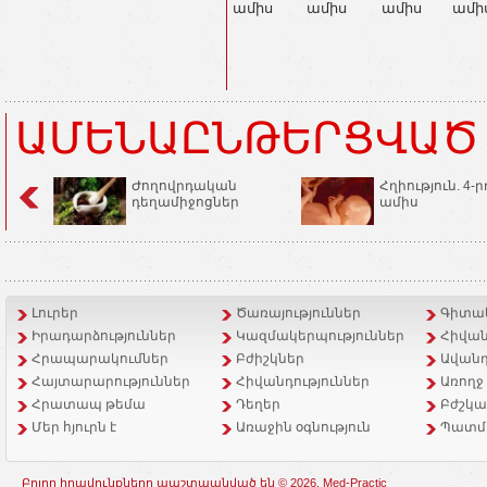
ամիս
ամիս
ամիս
ամի
ԱՄԵՆԱԸՆԹԵՐՑՎԱԾ
Ժողովրդական
Հղիություն. 4-ր
դեղամիջոցներ
ամիս
Լուրեր
Ծառայություններ
Գիտակ
Իրադարձություններ
Կազմակերպություններ
Հիվան
Հրապարակումներ
Բժիշկներ
Ավանդ
Հայտարարություններ
Հիվանդություններ
Առողջ
Հրատապ թեմա
Դեղեր
Բժշկա
Մեր հյուրն է
Առաջին օգնություն
Պատմ
Բոլոր իրավունքները պաշտպանված են © 2026, Med-Practic