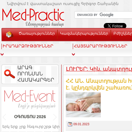
Նվիրվում է վաստակաշատ ուսուցիչ Գրիգոր Շահյանին
Ծառայություններ
Կազմակերպություններ
Բժիշկնե
ԻՐԱԴԱՐՁՈՒԹՅՈՒՆՆԵՐ
ՀԱՅՏԱՐԱՐՈՒԹՅՈՒՆՆԵՐ
ԱՐԱԳ
ԼՈՒՐԵՐ: Կին. անպտղու
ՈՐՈՆՄԱՆ
ՀԱՄԱԿԱՐԳԵՐ
ՀՀ ԱՆ. Անպտղության 
է. կընդգրկվեն շահառու
ՕԳՈՍՏՈՍ
2026
09.01.2023
երկ
երք
չրք
հնգ
ուրբ
շբթ
կիր