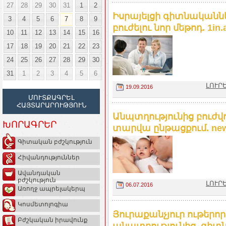
27
28
29
30
31
1
2
Իսրայելցի գիտնականնե
3
4
5
6
7
8
9
բուժելու նոր մեթոդ. 1in
10
11
12
13
14
15
16
17
18
19
20
21
22
23
24
25
26
27
28
29
30
31
1
2
3
4
5
6
ԼՈՒՐ
19.09.2016
ՄՈՒՏՔԱԳՐԵԼ
ՀԱՅՏԱՐԱՐՈՒԹՅՈՒՆ
Անպտղությունից բուժվող
ԽՈՐԱԳՐԵՐ
տարվա ընթացքում. ne
Գիտական բժշկություն
Հիվանդություններ
Ավանդական
բժշկություն
ԼՈՒՐ
06.07.2016
Առողջ ապրելակերպ
Կոսմետոլոգիա
Յուրաքանչյուր ութերո
Բժշկական իրավունք
անպտղությունից. գիտն