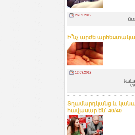
26.09.2012
Ու
Ի՞նչ արժե արհեստակա
12.09.2012
կան
փ
Տղամարդկանց և կանա
հավասար են` 40/40