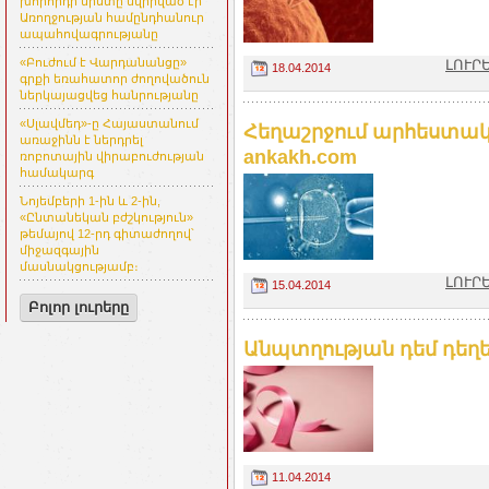
խորհրդի նիստը նվիրված էր
Առողջության համընդհանուր
ապահովագրությանը
«Բուժում է Վարդանանցը»
ԼՈՒՐ
18.04.2014
գրքի եռահատոր ժողովածուն
ներկայացվեց հանրությանը
«Սլավմեդ»-ը Հայաստանում
Հեղաշրջում արհեստակ
առաջինն է ներդրել
ankakh.com
ռոբոտային վիրաբուժության
համակարգ
Նոյեմբերի 1-ին և 2-ին,
«Ընտանեկան բժշկություն»
թեմայով 12-րդ գիտաժողով՝
միջազգային
մասնակցությամբ։
ԼՈՒՐ
15.04.2014
Բոլոր լուրերը
Անպտղության դեմ դեղ
11.04.2014