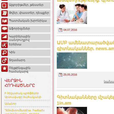
Ալգորիթմեր, թեստեր
Թվեր, փաստեր, դեպքեր
Պատմական խրոնիկա
Աֆորիզմներ
04.07.2016
Կարիերային
սանդուղքով
ԱՄԲ ամենատարածված
Երեխա
գիտնականներ. news.a
Կին
Տղամարդ
Ռեյթինգային
համակարգ
25.05.2016
ՎԵՐՋԻՆ
կանա
ՀՈԴՎԱԾՆԵՐԸ
Ի հիշատակ պրոֆեսոր
Գիտնականները մշակել ե
Արտավազդ Սահակյանի
1in.am
Ամանոր
Դենսիտոմետրիա. հաճախ