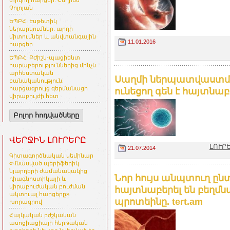
տրվող հարցեր. Հեղինե
Չոլոյան
ԵՊԲՀ. Էսթետիկ
ներարկումներ. արդի
միտումներ և անվտանգային
11.01.2016
հարցեր
ԵՊԲՀ. Բժիշկ-պացիենտ
հարաբերություններից մինչև
արհեստական
Սաղմի ներպատվաստմա
բանականություն.
հարցազրույց գերմանացի
ունեցող գեն է հայտնաբ
վիրաբույժի հետ
Բոլոր հոդվածները
ՎԵՐՋԻՆ ԼՈՒՐԵՐԸ
ԼՈՒՐ
21.07.2014
Գիտագործնական սեմինար
«Վնասված պերիֆերիկ
նյարդերի ժամանակակից
Նոր հույս անպտուղ ը
դիագնոստիկայի և
վիրաբուժական բուժման
հայտնաբերել են բեղ
ակտուալ հարցերը»
պրոտեինը. tert.am
խորագրով
Հայկական բժշկական
ասոցիացիայի հերթական