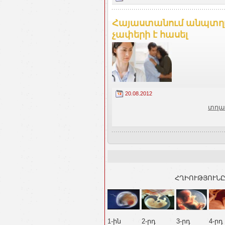
Հայաստանում անպտղո
չափերի է հասել
20.08.2012
տղա
ՀՂԻՈՒԹՅՈՒՆԸ
1-ին
2-րդ
3-րդ
4-րդ